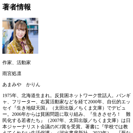
著者情報
作家、活動家
雨宮処凛
あまみや かりん
1975年、北海道生まれ。反貧困ネットワーク世話人。バンギ
ャ、フリーター、右翼活動家などを経て2000年、自伝的エッ
セイ『生き地獄天国』（太田出版／ちくま文庫）でデビュ
ー。2006年からは貧困問題に取り組み、『生きさせろ！ 難
民化する若者たち』（2007年、太田出版／ちくま文庫）は日
本ジャーナリスト会議のJCJ賞を受賞。著書に『学校では教
えてくれない生活保護』（‎河出書房新社、2023年）、『死な