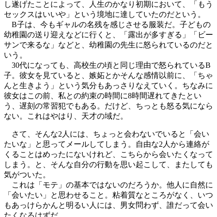
し遂げたことによって、人生のかなり初期において、「もう
セックスはいいや」という境地に達していたのだという。
B子は、今もギャルの名残を感じさせる服装だ。子どもの
幼稚園の送り迎えなどに行くと、「露出が多すぎる」「ビー
サンで来るな」などと、幼稚園の先生に怒られているのだと
いう。
30代になっても、高校生の頃と同じ理由で怒られているB
子。彼女を見ていると、嫉妬とかそんな感情以前に、「ちゃ
んと生きよう」という気分もあっさりなえていく。ちなみに
彼女はこの前、私との約束の時間に8時間遅れてきたとい
う、遅刻の常習犯でもある。だけど、ちっとも怒る気になら
ない。これはやはり、天才の域だ。
さて、そんな2人には、ちょっと会わないでいると「会い
たいな」と思ってメールしてしまう。自由な2人から連絡が
くることはめったにないけれど、こちらから会いたくなって
しまう。と、そんな自分の行動を思い起こして、またしても
気がついた。
これは「モテ」の基本ではないのだろうか。他人に自然に
「会いたい」と思わせること。粘着質なところがなく、いつ
もあっけらかんと明るい人には、男女問わず、誰だって会い
たくなるはずだ。