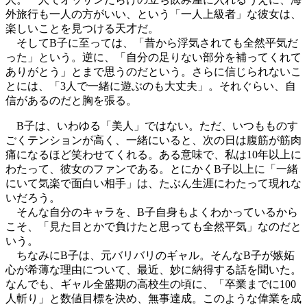
外旅行も一人の方がいい、という「一人上級者」な彼女は、
楽しいことを見つける天才だ。
そしてB子に至っては、「昔から浮気されても全然平気だ
った」という。逆に、「自分の足りない部分を補ってくれて
ありがとう」とまで思うのだという。さらに信じられないこ
とには、「3人で一緒に遊ぶのも大丈夫」。それぐらい、自
信があるのだと胸を張る。
B子は、いわゆる「美人」ではない。ただ、いつもものす
ごくテンションが高く、一緒にいると、次の日は腹筋が筋肉
痛になるほど笑わせてくれる。ある意味で、私は10年以上に
わたって、彼女のファンである。とにかくB子以上に「一緒
にいて気楽で面白い相手」は、たぶん生涯にわたって現れな
いだろう。
そんな自分のキャラを、B子自身もよくわかっているから
こそ、「見た目とかで負けたと思っても全然平気」なのだと
いう。
ちなみにB子は、元バリバリのギャル。そんなB子が嫉妬
心が希薄な理由について、最近、妙に納得する話を聞いた。
なんでも、ギャル全盛期の高校生の頃に、「卒業までに100
人斬り」と数値目標を決め、無事達成。このような偉業を成