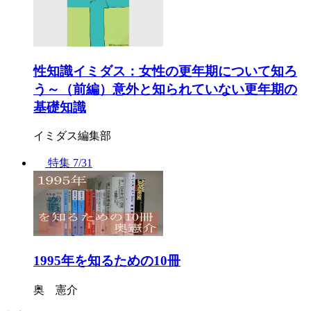
性知識イミダス：女性の更年期について知ろ
う～（前編）意外と知られていない更年期の
基礎知識
イミダス編集部
特集
7/31
1995年を知るための10冊
奥 憲介