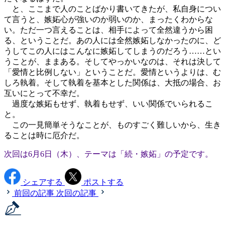
と、ここまで人のことばかり書いてきたが、私自身につい
て言うと、嫉妬心が強いのか弱いのか、まったくわからな
い。ただ一つ言えることは、相手によって全然違うから困
る、ということだ。あの人には全然嫉妬しなかったのに、ど
うしてこの人にはこんなに嫉妬してしまうのだろう……とい
うことが、ままある。そしてやっかいなのは、それは決して
「愛情と比例しない」ということだ。愛情というよりは、む
しろ執着。そして執着を基本とした関係は、大抵の場合、お
互いにとって不幸だ。
過度な嫉妬もせず、執着もせず、いい関係でいられるこ
と。
この一見簡単そうなことが、ものすごく難しいから、生き
ることは時に厄介だ。
次回は6月6日（木）、テーマは「続・嫉妬」の予定です。
シェアする
ポストする
前回の記事
次回の記事