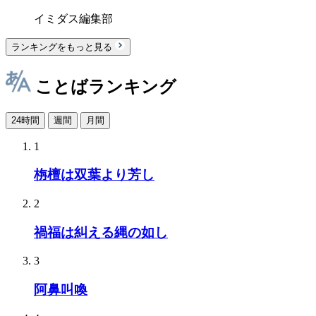
イミダス編集部
ランキングをもっと見る
ことばランキング
24時間
週間
月間
1
栴檀は双葉より芳し
2
禍福は糾える縄の如し
3
阿鼻叫喚