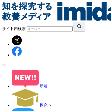
サイト内検索
新着
探究