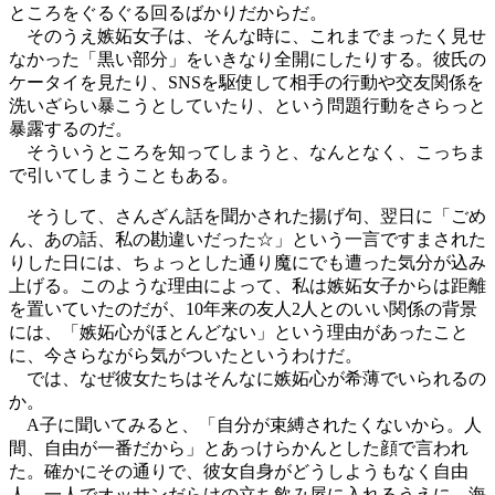
ところをぐるぐる回るばかりだからだ。
そのうえ嫉妬女子は、そんな時に、これまでまったく見せ
なかった「黒い部分」をいきなり全開にしたりする。彼氏の
ケータイを見たり、SNSを駆使して相手の行動や交友関係を
洗いざらい暴こうとしていたり、という問題行動をさらっと
暴露するのだ。
そういうところを知ってしまうと、なんとなく、こっちま
で引いてしまうこともある。
そうして、さんざん話を聞かされた揚げ句、翌日に「ごめ
ん、あの話、私の勘違いだった☆」という一言ですまされた
りした日には、ちょっとした通り魔にでも遭った気分が込み
上げる。このような理由によって、私は嫉妬女子からは距離
を置いていたのだが、10年来の友人2人とのいい関係の背景
には、「嫉妬心がほとんどない」という理由があったこと
に、今さらながら気がついたというわけだ。
では、なぜ彼女たちはそんなに嫉妬心が希薄でいられるの
か。
A子に聞いてみると、「自分が束縛されたくないから。人
間、自由が一番だから」とあっけらかんとした顔で言われ
た。確かにその通りで、彼女自身がどうしようもなく自由
人。一人でオッサンだらけの立ち飲み屋に入れるうえに、海