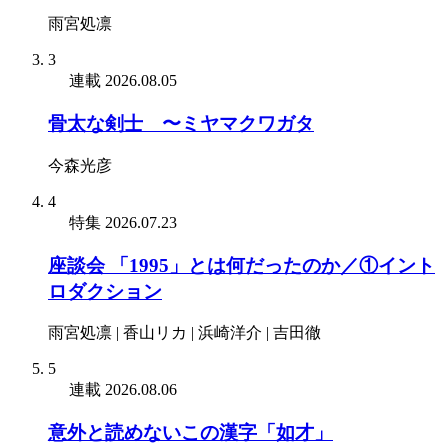
雨宮処凛
3
連載
2026.08.05
骨太な剣士 〜ミヤマクワガタ
今森光彦
4
特集
2026.07.23
座談会 「1995」とは何だったのか／①イント
ロダクション
雨宮処凛 | 香山リカ | 浜崎洋介 | 吉田徹
5
連載
2026.08.06
意外と読めないこの漢字「如才」