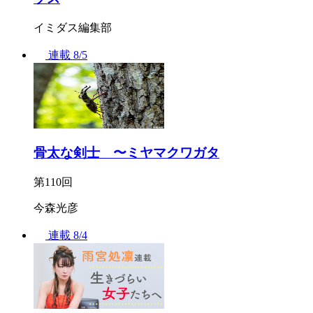
イミダス編集部
連載
8/5
骨太な剣士 〜ミヤマクワガタ
第110回
今森光彦
連載
8/4