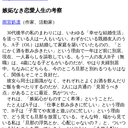
嫉妬なき恋愛人生の考察
雨宮処凛
（作家、活動家）
30代後半の私のまわりには、いわゆる「幸せな結婚生活」
を送っている人は一人もいない。わずかにいる既婚友人のう
ち、A子（OL）は結婚して家庭を築いていたものの、「と
にかく酒を飲み歩きたい」という理由で一年ほど前に別居。
現在、一人暮らしを謳歌している。もう一人の友人B子（無
職）は、4歳になる子どもがいるのだが、やはり夫婦別居
中。ちなみにどちらも、今のところ旦那と別れるつもりはな
く、関係もそこそこ良好だ。
彼女ら同士は面識がなく、それぞれとよくお酒を飲んだり
ご飯を食べたりするのだが、2人には共通の「見習うべき
点」があることに最近、気がついた。
それは、「嫉妬心がものすごく希薄」ということだ。
たとえばA子は、「仕事と飲み歩きに忙しい」という理由
で、B子は「子育てや友達と遊ぶのに忙しい」という理由
で、どう見ても旦那を放置している。そんな時、端から見て
いる私は「旦那の浮気とか、心配じゃないの？」と、ついつ