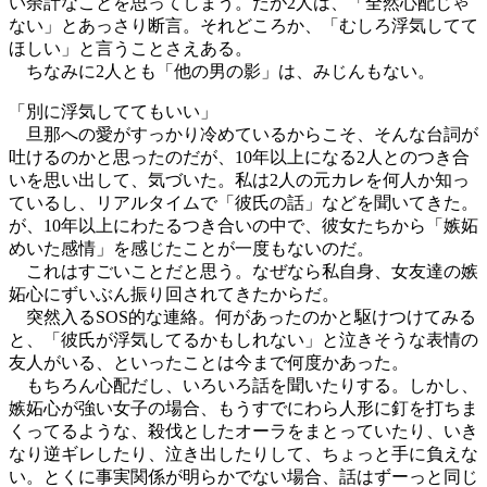
い余計なことを思ってしまう。だが2人は、「全然心配じゃ
ない」とあっさり断言。それどころか、「むしろ浮気してて
ほしい」と言うことさえある。
ちなみに2人とも「他の男の影」は、みじんもない。
「別に浮気しててもいい」
旦那への愛がすっかり冷めているからこそ、そんな台詞が
吐けるのかと思ったのだが、10年以上になる2人とのつき合
いを思い出して、気づいた。私は2人の元カレを何人か知っ
ているし、リアルタイムで「彼氏の話」などを聞いてきた。
が、10年以上にわたるつき合いの中で、彼女たちから「嫉妬
めいた感情」を感じたことが一度もないのだ。
これはすごいことだと思う。なぜなら私自身、女友達の嫉
妬心にずいぶん振り回されてきたからだ。
突然入るSOS的な連絡。何があったのかと駆けつけてみる
と、「彼氏が浮気してるかもしれない」と泣きそうな表情の
友人がいる、といったことは今まで何度かあった。
もちろん心配だし、いろいろ話を聞いたりする。しかし、
嫉妬心が強い女子の場合、もうすでにわら人形に釘を打ちま
くってるような、殺伐としたオーラをまとっていたり、いき
なり逆ギレしたり、泣き出したりして、ちょっと手に負えな
い。とくに事実関係が明らかでない場合、話はずーっと同じ