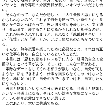
バサンと、自分専用の介護要員が欲しいオジサンのだまし合
い。
そんなのって、なんだか悲しい。「人生最後の恋」になる
かもしれないのだ。これまで自分を縛っていた条件とか、見
栄とか全部とっぱらって、思い切り誰かを愛したい。文字通
り「死ぬまで」愛することになるかもしれない相手なのだ。
これが籍を入れてしまうと、もれなく「親戚付き合い」と
か「仏壇」とか「墓」とか、いぶし銀なものたちがついてく
る。
そんな、熟年恋愛を楽しむために必要なこと。それはお互
いが仕事を持ち、自立しているということだ。
本書には「恋もお鮨もドレスも手に入る 経済的自立で全
部取り」という章がある。そこには、こんな一節がある。
「素敵なデートをしてくれる相手が欲しいなら、自分が同じ
ような生活をできるよう、仕事を頑張らなくちゃいけないと
思う。地に足つけて、自分の力で生きていける、自立した女
にならないと。
医者と結婚したいなら自分が医者になる、弁護士と結婚し
たいなら弁護士になる。それくらい対等な立場にならない
と、いい熟年恋愛はできないと思うよ」
このあたり、大いに共感である。