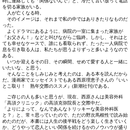
時に連絡しても「関係ないんで」と、冷たく言い放って電話
を切る家族がいる。
人が亡くなる時。
そのイメージは、それまで私の中ではありきたりなものだ
った。
よくドラマにあるように、病院の一室に集まった家族が
「お父さん！」などと叫びながらご臨終。しかし、それはと
ても幸せなケースで、誰にも看取られず、たった一人病院で
息を引き取る人は、私たちが思うよりずっと多いようなので
ある。
いつか迎えるその日、その瞬間、せめて愛する人と一緒に
いたいな、と思う。
そんなことをしみじみと考えたのは、ある本を読んだから
だ。漫画家でエッセイストでもある西原理恵子さんの『いい
とこ取り！ 熟年交際のススメ』(新潮社刊)である。
ご存じの人も多いと思うが、現在、西原さんは美容外科
「高須クリニック」の高須克弥院長と交際中だ。
「よりによって、なんであんなトリッキーな美容外科医
と？」と、常々思っていたので、ただの野次馬根性で読み始
めたのだが、本書には人生の後半戦をどう楽しく生きていく
か、どうやって恋人といい関係を続けるかのノウハウが盛り