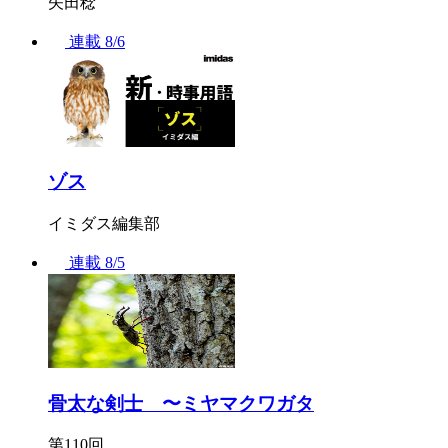
矢田稔
連載
8/6
ゾス
イミダス編集部
連載
8/5
骨太な剣士 〜ミヤマクワガタ
第110回