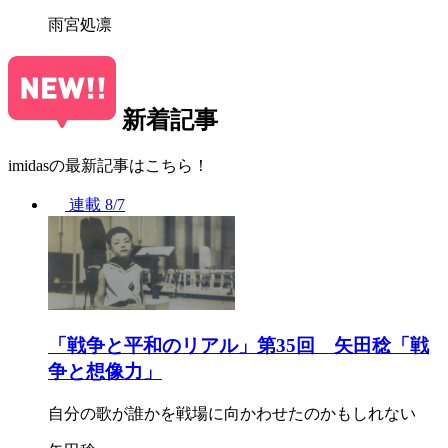
雨宮処凛
新着記事
imidasの最新記事はこちら！
連載
8/7
「戦争と平和のリアル」第35回 矢田稔「戦
争と想像力」
自分の歌が誰かを戦場に向かわせたのかもしれない