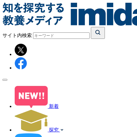
サイト内検索
新着
探究