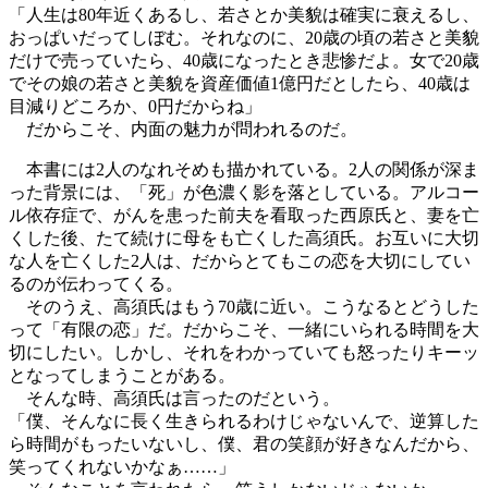
「人生は80年近くあるし、若さとか美貌は確実に衰えるし、
おっぱいだってしぼむ。それなのに、20歳の頃の若さと美貌
だけで売っていたら、40歳になったとき悲惨だよ。女で20歳
でその娘の若さと美貌を資産価値1億円だとしたら、40歳は
目減りどころか、0円だからね」
だからこそ、内面の魅力が問われるのだ。
本書には2人のなれそめも描かれている。2人の関係が深ま
った背景には、「死」が色濃く影を落としている。アルコー
ル依存症で、がんを患った前夫を看取った西原氏と、妻を亡
くした後、たて続けに母をも亡くした高須氏。お互いに大切
な人を亡くした2人は、だからとてもこの恋を大切にしてい
るのが伝わってくる。
そのうえ、高須氏はもう70歳に近い。こうなるとどうした
って「有限の恋」だ。だからこそ、一緒にいられる時間を大
切にしたい。しかし、それをわかっていても怒ったりキーッ
となってしまうことがある。
そんな時、高須氏は言ったのだという。
「僕、そんなに長く生きられるわけじゃないんで、逆算した
ら時間がもったいないし、僕、君の笑顔が好きなんだから、
笑ってくれないかなぁ……」