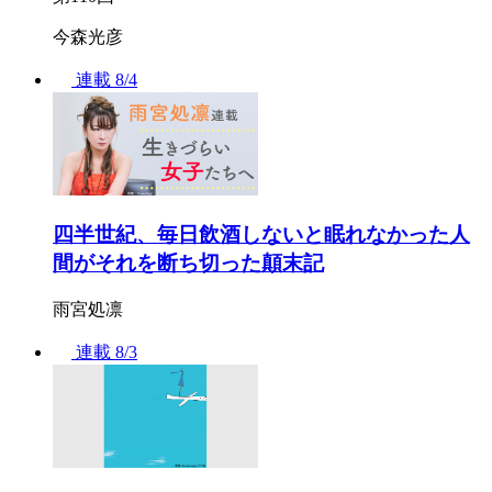
今森光彦
連載
8/4
四半世紀、毎日飲酒しないと眠れなかった人
間がそれを断ち切った顛末記
雨宮処凛
連載
8/3