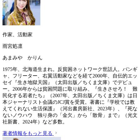
作家、活動家
雨宮処凛
あまみや かりん
1975年、北海道生まれ。反貧困ネットワーク世話人。バンギ
ャ、フリーター、右翼活動家などを経て2000年、自伝的エッ
セイ『生き地獄天国』（太田出版／ちくま文庫）でデビュ
ー。2006年からは貧困問題に取り組み、『生きさせろ！ 難
民化する若者たち』（2007年、太田出版／ちくま文庫）は日
本ジャーナリスト会議のJCJ賞を受賞。著書に『学校では教
えてくれない生活保護』（‎河出書房新社、2023年）、『死な
ないノウハウ 独り身の「金欠」から「散骨」まで』（光文
社新書、2024年）など多数。
著者情報をもっと見る