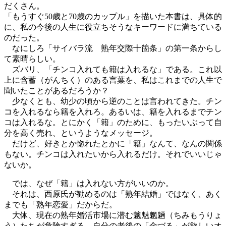
だくさん。
「もうすぐ50歳と70歳のカップル」を描いた本書は、具体的
に、私の今後の人生に役立ちそうなキーワードに満ちている
のだった。
なにしろ「サイバラ流 熟年交際十箇条」の第一条からし
て素晴らしい。
ズバリ、「チンコ入れても籍は入れるな」である。これ以
上に含蓄（がんちく）のある言葉を、私はこれまでの人生で
聞いたことがあるだろうか？
少なくとも、幼少の頃から逆のことは言われてきた。チン
コを入れるなら籍を入れろ。あるいは、籍を入れるまでチン
コは入れるな。とにかく「籍」のために、もったいぶって自
分を高く売れ、というようなメッセージ。
だけど、好きとか惚れたとかに「籍」なんて、なんの関係
もない。チンコは入れたいから入れるだけ。それでいいじゃ
ないか。
では、なぜ「籍」は入れない方がいいのか。
それは、西原氏が勧めるのは「熟年結婚」ではなく、あく
までも「熟年恋愛」だからだ。
大体、現在の熟年婚活市場に潜む魑魅魍魎（ちみもうりょ
う）たちが危険すぎる。自分の老後の「金づる」が欲しいオ