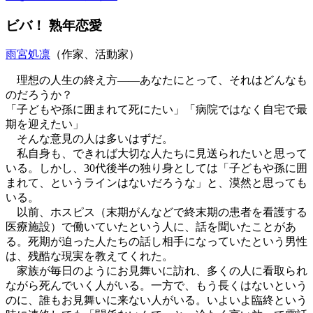
ビバ！ 熟年恋愛
雨宮処凛
（作家、活動家）
理想の人生の終え方――あなたにとって、それはどんなも
のだろうか？
「子どもや孫に囲まれて死にたい」「病院ではなく自宅で最
期を迎えたい」
そんな意見の人は多いはずだ。
私自身も、できれば大切な人たちに見送られたいと思って
いる。しかし、30代後半の独り身としては「子どもや孫に囲
まれて、というラインはないだろうな」と、漠然と思っても
いる。
以前、ホスピス（末期がんなどで終末期の患者を看護する
医療施設）で働いていたという人に、話を聞いたことがあ
る。死期が迫った人たちの話し相手になっていたという男性
は、残酷な現実を教えてくれた。
家族が毎日のようにお見舞いに訪れ、多くの人に看取られ
ながら死んでいく人がいる。一方で、もう長くはないという
のに、誰もお見舞いに来ない人がいる。いよいよ臨終という