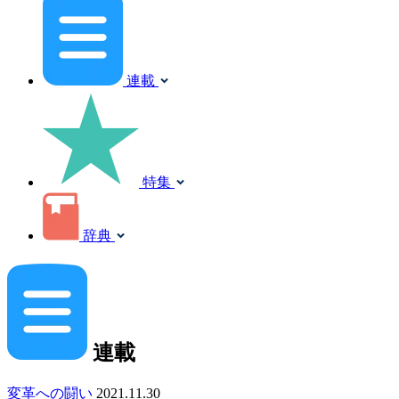
連載
特集
辞典
連載
変革への闘い
2021.11.30