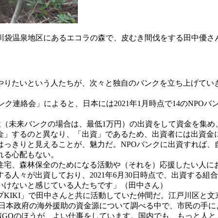
の川袋温泉地区にあるエコラの森で、皮むき間伐をする田中優さ
をやりたいという人たちが、次々と独自のバンクを立ち上げてい
ク連絡会」によると、日本には2021年1月時点で14のNPO
位（未来バンクの場合は、最低1万円）の出資をして資金を集め
預金」するのと異なり、「出資」であるため、出資者には出資金
はっきりと見えることが、魅力だ。NPOバンクに出資すれば、
れる心配もない。
宅、森林保全のためになる活動や（それを）応援したい人に
々が出資しており、2021年6月30日時点で、出資する組合員
いけないと感じている人たちです」（田中さん）
KIKI」で田中さんと共に活動していた仲間だ。江戸川区と文
と日本政府の海外援助の資金源について調べる中で、市民の手に
NGOのほうが、よい仕事をしています。国内でも、もっと人と