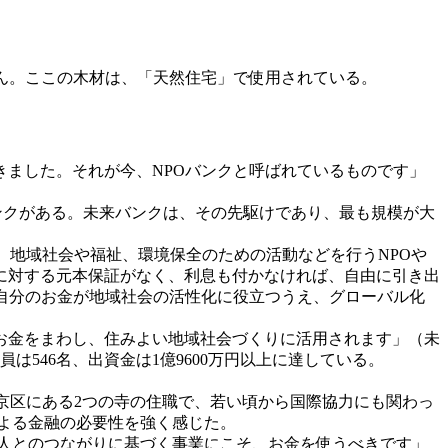
ん。ここの木材は、「天然住宅」で使用されている。
きました。それが今、NPOバンクと呼ばれているものです」
バンクがある。未来バンクは、その先駆けであり、最も規模が大
、地域社会や福祉、環境保全のための活動などを行うNPOや
に対する元本保証がなく、利息も付かなければ、自由に引き出
自分のお金が地域社会の活性化に役立つうえ、グローバル化
お金をまわし、住みよい地域社会づくりに活用されます」（未
は546名、出資金は1億9600万円以上に達している。
京区にある2つの寺の住職で、若い頃から国際協力にも関わっ
よる金融の必要性を強く感じた。
人とのつながりに基づく事業にこそ、お金を使うべきです」