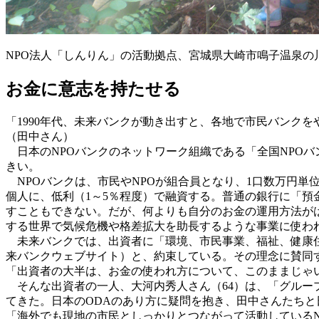
NPO法人「しんりん」の活動拠点、宮城県大崎市鳴子温泉
お金に意志を持たせる
「1990年代、未来バンクが動き出すと、各地で市民バンク
（田中さん）
日本のNPOバンクのネットワーク組織である「全国NPOバン
きい。
NPOバンクは、市民やNPOが組合員となり、1口数万円単
個人に、低利（1～5％程度）で融資する。普通の銀行に「
すこともできない。だが、何よりも自分のお金の運用方法が
する世界で気候危機や格差拡大を助長するような事業に使わ
未来バンクでは、出資者に「環境、市民事業、福祉、健康住
来バンクウェブサイト）と、約束している。その理念に賛同する人
「出資者の大半は、お金の使われ方について、このままじゃ
そんな出資者の一人、大河内秀人さん（64）は、「グループ
てきた。日本のODAのあり方に疑問を抱き、田中さんたち
「海外でも現地の市民としっかりとつながって活動している