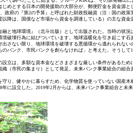
ついて調べたことに始まる。グループKIKIは、その原発輸出
はじめとする日本の開発援助の大部分が、郵便貯金を資金源と
、政府の『第2の予算』と呼ばれた財政投融資（注：国の政策実
年度以降は、国債など市場から資金を調達している）の主な資金
」
 金融と地球環境』（北斗出版）として出版された。当時の状況
環境破壊行為に結びついています。地球温暖化を引き起こす石
け出さない限り、地球環境を破壊する悪循環から逃れられない
バンク、市民バンクを創らなければ」と考えた。そうして19
設立は、多額な資本金などさまざまな厳しい条件があるために、
織（市民の集まり）として発足。未来バンク事業組合の組合員
守り、健やかに暮らすため、化学物質を使っていない国産木
8年に設立した。2019年2月からは、未来バンク事業組合と