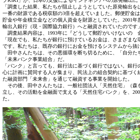
プKIKI」が、日本の支援によるインドネシアへの原発輸出に
「調査した結果、私たちが阻止しようとしていた原発輸出を
一番の財源である税収額の3倍を超えていました。郵便貯金は
貯金や年金積立金などの個人資金を財源としていた。2001
輸出入銀行（現・国際協力銀行）へと融資されていたのです
調査結果内容は、1993年に『どうして郵貯がいけないの
「現在でも、私たちが銀行に預けているお金は、さまざまな
です。私たちは、既存の銀行にお金を預けるシステムから抜
田中さんたちは、その悪循環を断ち切るために、「自分たちの
「未来バンク事業組合」だ。
「バンク」と言っても、銀行法に基づく銀行ではない。銀行の
心に計画に賛同する人が集まり、民法上の組合契約に基づく組
た融資部門「未来舎」を通じて融資する事業を開始した。
その後、田中さんたちは、一般社団法人「天然住宅」（森を
立し、その活動を金融面で支える「天然住宅バンク」を、200
た。