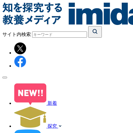
サイト内検索
新着
探究