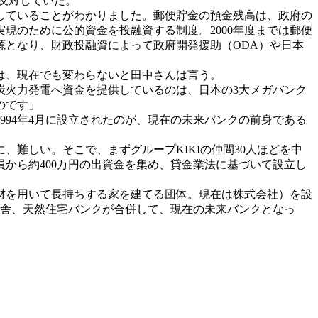
に反対していた。
していることがわかりました。郵便貯金の預金残高は、政府の
現のために公的資金を投融資する制度。2000年度までは郵便
源となり、財政投融資によって政府開発援助（ODA）や日本
は、現在でも変わらないと田中さんは言う。
炭火力発電へ資金を提供しているのは、日本の3大メガバンク
のです」
94年4月に設立されたのが、現在の未来バンクの前身である
難しい。そこで、まずグループKIKIの仲間30人ほどを中
から約400万円の出資金を集め、貸金業法に基づいて設立し
材を用いて長持ちする家を建てる団体。現在は株式会社）を設
未来舎、天然住宅バンクが合併して、現在の未来バンクとなっ