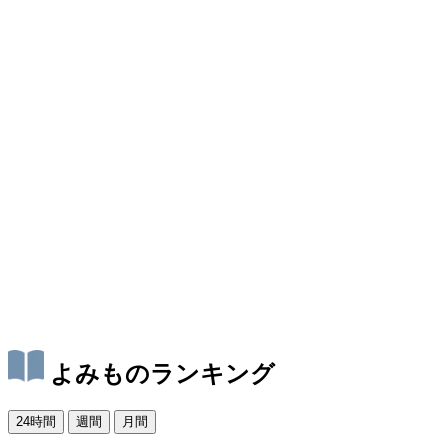
よみものランキング
24時間
週間
月間