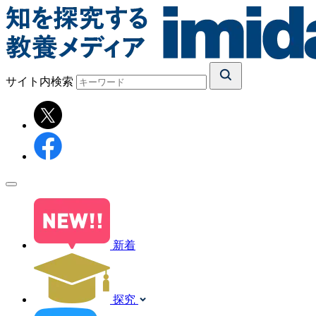
サイト内検索
新着
探究