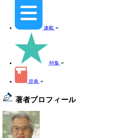
連載
特集
辞典
著者プロフィール