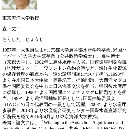
東京海洋大学教授
森下丈二
もりした じょうじ
1957年、大阪府生まれ｡京都大学農学部水産学科卒業｡米国ハ
ーバートﾞ大学大学院卒業（公共政策学修士）。農学博士
（京都大学）。1982年に農林水産省入省。国連環境開発会議
（地球サミット）、ワシントン条約会議など、海洋生物資源
の保存管理の観点から一連の環境問題について担当｡1993年
より在米国日本大使館一等書記官。捕鯨問題、大西洋マグロ
保存国際委員会を中心に日米漁業交渉を担当。帰国後水産庁
に復帰し、1996年より国際課にてミナミマグロ問題などを担
当。1999年より遠洋課捕鯨班長として､国際捕鯨委員会
（IWC）の日本代表団の一員として活躍。2008年より水産庁
参事官。2013年より水産総合研究センター国際水産資源研究
所所長を経て2016年4月より東京海洋大学教授。
著書・論文には、「Whaling in the Antarctic – Significance and
Implications of the ICJ Judgement」共著、BRILL NIJHOFF, 238