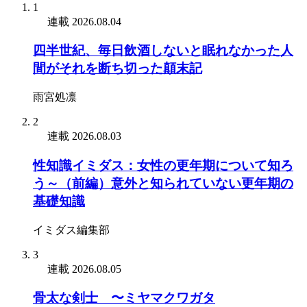
1
連載
2026.08.04
四半世紀、毎日飲酒しないと眠れなかった人
間がそれを断ち切った顛末記
雨宮処凛
2
連載
2026.08.03
性知識イミダス：女性の更年期について知ろ
う～（前編）意外と知られていない更年期の
基礎知識
イミダス編集部
3
連載
2026.08.05
骨太な剣士 〜ミヤマクワガタ