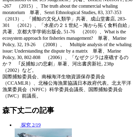
-267 （2015）、The truth about the commercial whaling
moratorium 単著、Senri Ethnological Studies, 83, 337-353
（2013）、「捕鯨の文化人類学」共著、成山堂書店, 283-
301 （2012）、「水産の２１世紀－海から拓く食料自給」
共著、京都大学学術出版会, 51-76 （2010）、What is the
ecosystem approach for fisheries management? 単著、Marine
Policy, 32, 19-26 （2008）、 Multiple analysis of the whaling
issue: Understanding the dispute by a matrix 単著、Marine
Policy, 30, 802-808 （2006）、「なぜクジラは座礁するの
か？ ｢反捕鯨｣の悲劇」単著、河出書房新社, 238p
（2002）など。
国際捕鯨委員会、南極海洋生物資源保存委員会
（CCAMLR）、北極公海漁業協議日本政府代表。北太平洋
漁業委員会（NPFC）科学委員会議長、国際捕鯨委員会
（IWC）前議長。
森下丈二の記事
探究
2/19