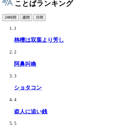
ことばランキング
24時間
週間
月間
1
栴檀は双葉より芳し
2
阿鼻叫喚
3
ショタコン
4
盗人に追い銭
5