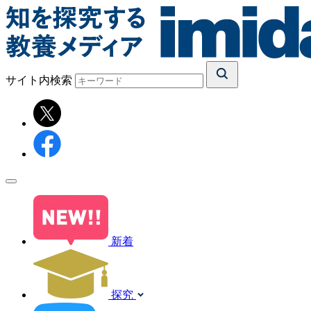
サイト内検索
新着
探究