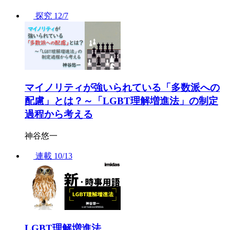
探究
12/7
マイノリティが強いられている「多数派への
配慮」とは？～「LGBT理解増進法」の制定
過程から考える
神谷悠一
連載
10/13
LGBT理解増進法