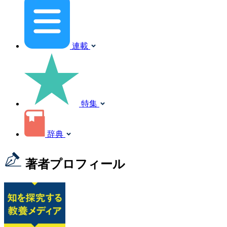
連載
特集
辞典
著者プロフィール