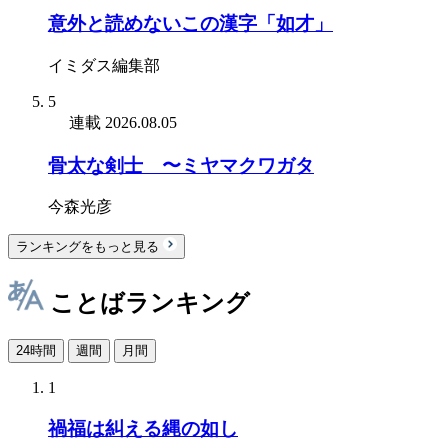
意外と読めないこの漢字「如才」
イミダス編集部
5
連載
2026.08.05
骨太な剣士 〜ミヤマクワガタ
今森光彦
ランキングをもっと見る
ことばランキング
24時間
週間
月間
1
禍福は糾える縄の如し