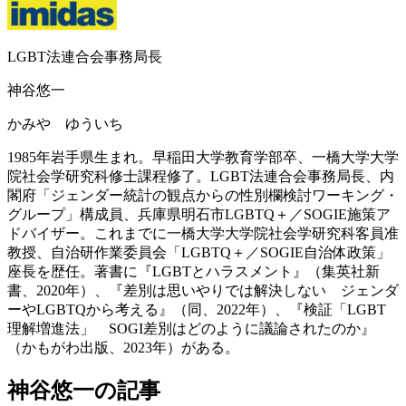
LGBT法連合会事務局長
神谷悠一
かみや ゆういち
1985年岩手県生まれ。早稲田大学教育学部卒、一橋大学大学
院社会学研究科修士課程修了。LGBT法連合会事務局長、内
閣府「ジェンダー統計の観点からの性別欄検討ワーキング・
グループ」構成員、兵庫県明石市LGBTQ＋／SOGIE施策ア
ドバイザー。これまでに一橋大学大学院社会学研究科客員准
教授、自治研作業委員会「LGBTQ＋／SOGIE自治体政策」
座長を歴任。著書に『LGBTとハラスメント』（集英社新
書、2020年）、『差別は思いやりでは解決しない ジェンダ
ーやLGBTQから考える』（同、2022年）、『検証「LGBT
理解増進法」 SOGI差別はどのように議論されたのか』
（かもがわ出版、2023年）がある。
神谷悠一の記事