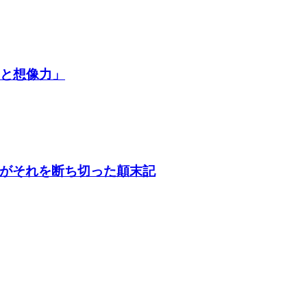
争と想像力」
がそれを断ち切った顛末記