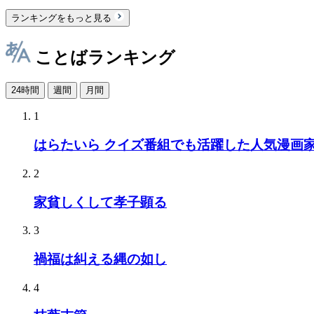
ランキングをもっと見る
ことばランキング
24時間
週間
月間
1
はらたいら クイズ番組でも活躍した人気漫画
2
家貧しくして孝子顕る
3
禍福は糾える縄の如し
4