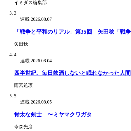
イミダス編集部
3
連載
2026.08.07
「戦争と平和のリアル」第35回 矢田稔「戦
矢田稔
4
連載
2026.08.04
四半世紀、毎日飲酒しないと眠れなかった人間
雨宮処凛
5
連載
2026.08.05
骨太な剣士 〜ミヤマクワガタ
今森光彦