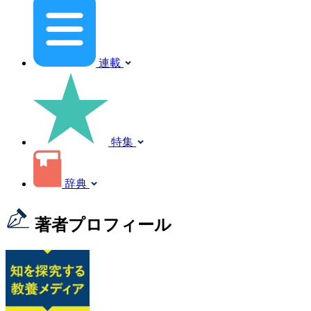
連載
特集
辞典
著者プロフィール