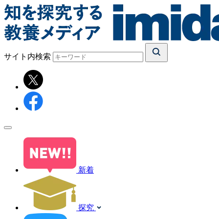
サイト内検索
新着
探究