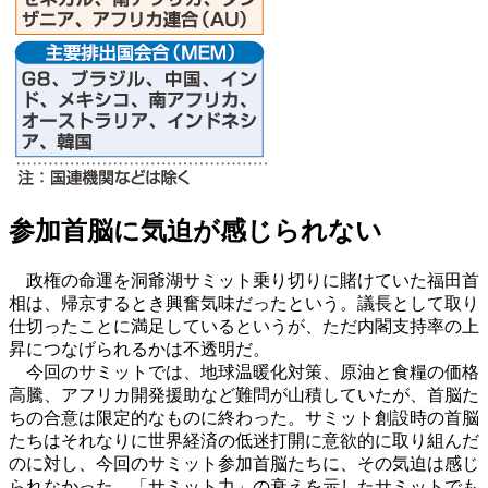
参加首脳に気迫が感じられない
政権の命運を洞爺湖サミット乗り切りに賭けていた福田首
相は、帰京するとき興奮気味だったという。議長として取り
仕切ったことに満足しているというが、ただ内閣支持率の上
昇につなげられるかは不透明だ。
今回のサミットでは、地球温暖化対策、原油と食糧の価格
高騰、アフリカ開発援助など難問が山積していたが、首脳た
ちの合意は限定的なものに終わった。サミット創設時の首脳
たちはそれなりに世界経済の低迷打開に意欲的に取り組んだ
のに対し、今回のサミット参加首脳たちに、その気迫は感じ
られなかった。「サミット力」の衰えを示したサミットでも