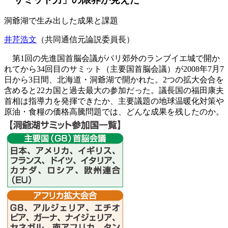
洞爺湖で生み出した成果と課題
井芹浩文
（共同通信元論説委員長）
第1回の先進国首脳会議がパリ郊外のランブイエ城で開か
れてから34回目のサミット（主要国首脳会議）が2008年7月7
日から3日間、北海道・洞爺湖で開かれた。2つの拡大会合を
含めると22カ国と過去最大の参加だった。議長国の福田康夫
首相は指導力を発揮できたか、主要議題の地球温暖化対策や
原油・食糧の価格高騰問題では、どんな成果を残したのか。