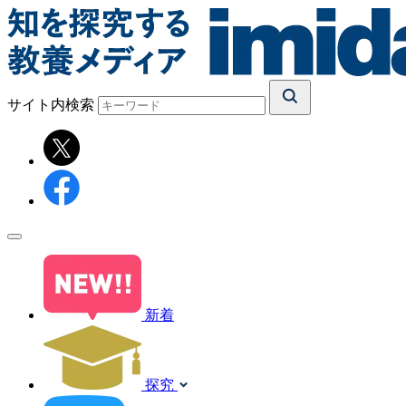
サイト内検索
新着
探究