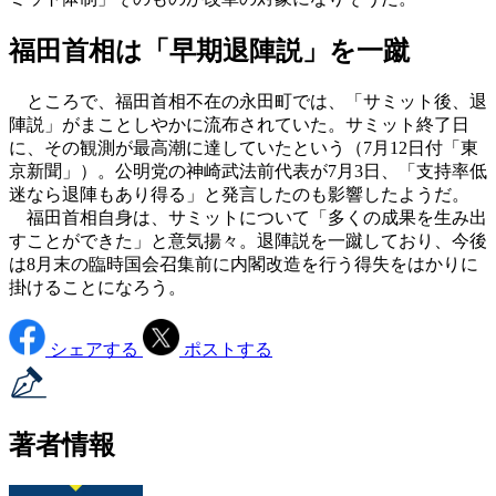
福田首相は「早期退陣説」を一蹴
ところで、福田首相不在の永田町では、「サミット後、退
陣説」がまことしやかに流布されていた。サミット終了日
に、その観測が最高潮に達していたという（7月12日付「東
京新聞」）。公明党の神崎武法前代表が7月3日、「支持率低
迷なら退陣もあり得る」と発言したのも影響したようだ。
福田首相自身は、サミットについて「多くの成果を生み出
すことができた」と意気揚々。退陣説を一蹴しており、今後
は8月末の臨時国会召集前に内閣改造を行う得失をはかりに
掛けることになろう。
シェアする
ポストする
著者情報