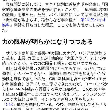
食糧問題に関しては、宣言とは別に首脳声明を発表し「国
家的な備蓄制度の創設を検討する」ことや、「食糧輸出規制
の撤廃」を求めた。ただ、バイオ燃料については推進派と廃
止派の溝が埋まらず、稲わらなど非食糧の「
第2世代バイオ
燃料
」開発を打ち出した程度。ここでも無力感がにじみ出
た。
力の限界が明らかになりつつある
サミット参加国は当初の6カ国にカナダ、ロシアが加わっ
た後も、主要8カ国による排他的な「大国クラブ」として存
続してきたが、その力の限界も明らかになりつつある。
例えば温室効果ガス問題だけとってみても、G8だけでは
40％しかカバーできない。新興5カ国の27％を加えないと実
効性を確保できないのだ。G8に新興国を含めたMEM（主要
排出国会合）はアメリカ主導でできたのだが、ヨーロッパか
らもMEMの枠組みを評価する声が出始めた。このため09年
もMEMを開催することはすんなり決まった。フランスのサ
ルコジ大統領は中国、インドなど新興5カ国を加えた
「
G13
」構想を提唱している。今後、制度疲労してきた「サ
ミット体制」そのものが改革の対象になりそうだ。