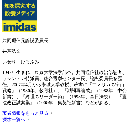
共同通信元論説委員長
井芹浩文
いせり ひろふみ
1947年生まれ。東京大学法学部卒。共同通信社政治部記者、
ワシントン特派員、総合選挙センター長、論説委員長を歴
任。2007年4月から崇城大学教授。著書に『アメリカの宇宙
戦略』（1986年、教育社）、『派閥再編成』（1988年、中公
新書）、『総理のリーダー術』（1998年、全日法規）、『憲
法改正試案集』（2008年、集英社新書）などがある。
著者情報をもっと見る
探求一覧へ