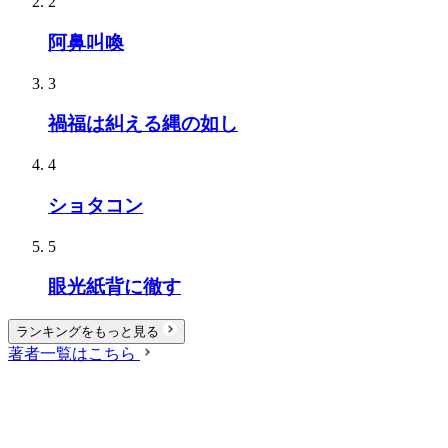
2
阿鼻叫喚
3
禍福は糾える縄の如し
4
ショタコン
5
眼光紙背に徹す
ランキングをもっと見る
著者一覧はこちら