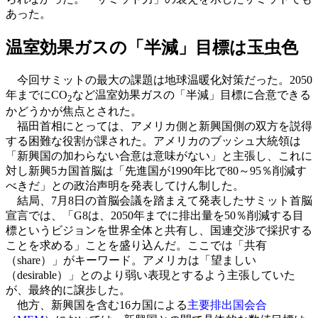
あった。
温室効果ガスの「半減」目標は玉虫色
今回サミットの最大の課題は地球温暖化対策だった。2050
年までにCO
など温室効果ガスの「半減」目標に合意できる
2
かどうかが焦点とされた。
福田首相にとっては、アメリカ側と新興国側の双方を説得
する困難な役割が課された。アメリカのブッシュ大統領は
「新興国の加わらない合意は意味がない」と主張し、これに
対し新興5カ国首脳は「先進国が1990年比で80～95％削減す
べきだ」との政治声明を発表してけん制した。
結局、7月8日の首脳会議を踏まえて発表したサミット首脳
宣言では、「G8は、2050年までに排出量を50％削減する目
標というビジョンを世界全体と共有し、国連交渉で採択する
ことを求める」ことを盛り込んだ。ここでは「共有
（share）」がキーワード。アメリカは「望ましい
（desirable）」とのより弱い表現とするよう主張していた
が、最終的に譲歩した。
他方、新興国を含む16カ国による
主要排出国会合