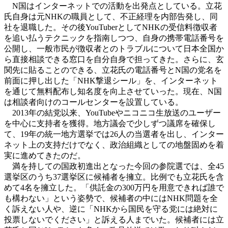
N国はインターネットでの活動を出発点としている。立花
氏自身は元NHKの職員として、不正経理を内部告発し、同
社を退職した。その後YouTuberとしてNHKの受信料徴収者
を追い払うテクニックを指南しつつ、自身の携帯電話番号を
公開し、一般市民が徴収者とのトラブルについて日本全国か
ら直接相談できる窓口を自分自身で担ってきた。さらに、玄
関先に貼ることのできる、立花氏の電話番号とN国の党名を
前面に押し出した「NHK撃退シール」を、インターネット
を通じて無料配布し知名度を向上させていった。現在、N国
は相談者向けのコールセンターを設置している。
2013年の結党以来、YouTubeやニコニコ生放送のユーザー
を中心に支持者を獲得。地方議会で少しずつ議席を確保し
て、19年の統一地方選挙では26人の当選者を出し、インター
ネット上の支持だけでなく、政治組織としての地盤固めを着
実に進めてきたのだ。
満を持しての国政初進出となった今回の参院選では、全45
選挙区のうち37選挙区に候補者を擁立。比例でも立花氏を含
めて4名を擁立した。「供託金の300万円を用意できれば誰で
も構わない」という姿勢で、候補者の中にはNHK問題を全
く訴えない人や、逆に「NHKから国民を守る党には絶対に
投票しないでください」と訴える人までいた。候補者には立