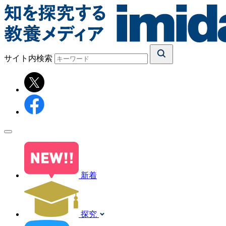
サイト内検索
新着
探究