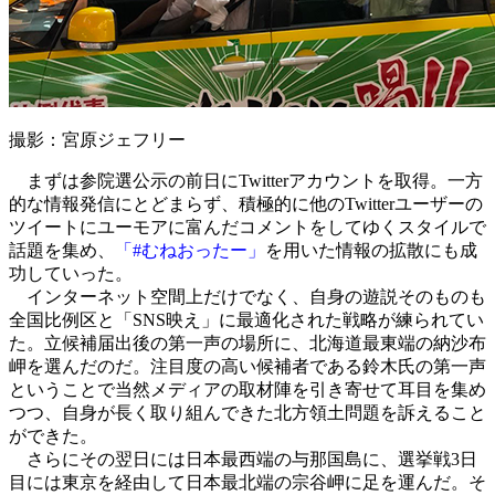
撮影：宮原ジェフリー
まずは参院選公示の前日にTwitterアカウントを取得。一方
的な情報発信にとどまらず、積極的に他のTwitterユーザーの
ツイートにユーモアに富んだコメントをしてゆくスタイルで
話題を集め、
「#むねおったー」
を用いた情報の拡散にも成
功していった。
インターネット空間上だけでなく、自身の遊説そのものも
全国比例区と「SNS映え」に最適化された戦略が練られてい
た。立候補届出後の第一声の場所に、北海道最東端の納沙布
岬を選んだのだ。注目度の高い候補者である鈴木氏の第一声
ということで当然メディアの取材陣を引き寄せて耳目を集め
つつ、自身が長く取り組んできた北方領土問題を訴えること
ができた。
さらにその翌日には日本最西端の与那国島に、選挙戦3日
目には東京を経由して日本最北端の宗谷岬に足を運んだ。そ