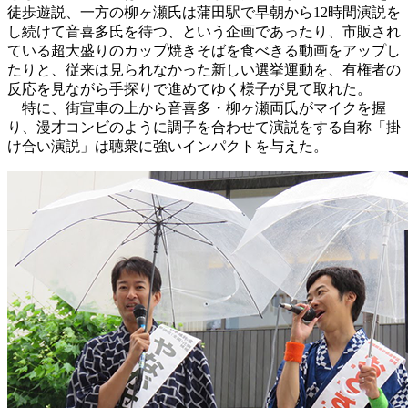
徒歩遊説、一方の柳ヶ瀬氏は蒲田駅で早朝から12時間演説を
し続けて音喜多氏を待つ、という企画であったり、市販され
ている超大盛りのカップ焼きそばを食べきる動画をアップし
たりと、従来は見られなかった新しい選挙運動を、有権者の
反応を見ながら手探りで進めてゆく様子が見て取れた。
特に、街宣車の上から音喜多・柳ヶ瀬両氏がマイクを握
り、漫才コンビのように調子を合わせて演説をする自称「掛
け合い演説」は聴衆に強いインパクトを与えた。