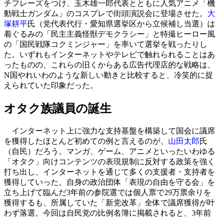
チフレーズをつけ、玉木雄一郎代表とともに人気アニメ「機
動戦士ガンダム」のコスプレで街頭演説会に登場させた。
大
塚耕平
氏（党代表代行・愛知県選挙区から立候補し当選）は
着ぐるみの「民主主義怪獣デモクラシー」と特撮ヒーロー風
の「国民戦隊コクミンジャー」を率いて選挙を戦ったりし
た。いずれもインターネットやテレビで触れられることはあ
ったものの、これらの旧くからある広告代理店的な戦略は、
N国やれいわのような新しい動きと比較すると、冷笑的に捉
えられていた印象だった。
オタク族議員の誕生
インターネット上に強力な支持基盤を構築して国会に議席
を獲得したほとんど初めての例と言えるのが、
山田太郎
氏
（自民）だろう。マンガ、ゲーム、アニメといったいわゆる
「オタク」向けコンテンツの表現規制に反対する政策を強く
打ち出し、インターネットを通じて多くの支援者・支持者を
獲得していった。自身の政治団体「表現の自由を守る会」を
立ち上げて臨んだ3年前の参院選では個人票で29万票余りを
獲得するも、所属していた「新党改革」全体で議席獲得が叶
わず落選。今回は自民党の比例名簿に掲載されると、3年前