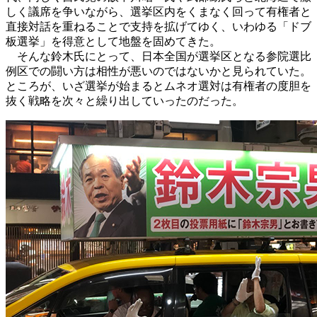
しく議席を争いながら、選挙区内をくまなく回って有権者と
直接対話を重ねることで支持を拡げてゆく、いわゆる「ドブ
板選挙」を得意として地盤を固めてきた。
そんな鈴木氏にとって、日本全国が選挙区となる参院選比
例区での闘い方は相性が悪いのではないかと見られていた。
ところが、いざ選挙が始まるとムネオ選対は有権者の度胆を
抜く戦略を次々と繰り出していったのだった。