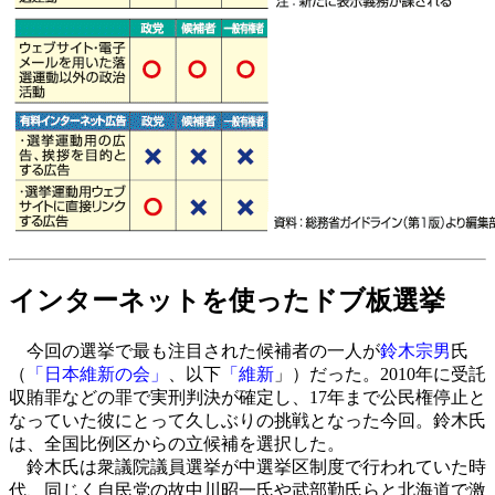
インターネットを使ったドブ板選挙
今回の選挙で最も注目された候補者の一人が
鈴木宗男
氏
（
「日本維新の会」
、以下
「維新
」）だった。2010年に受託
収賄罪などの罪で実刑判決が確定し、17年まで公民権停止と
なっていた彼にとって久しぶりの挑戦となった今回。鈴木氏
は、全国比例区からの立候補を選択した。
鈴木氏は衆議院議員選挙が中選挙区制度で行われていた時
代、同じく自民党の故中川昭一氏や武部勤氏らと北海道で激