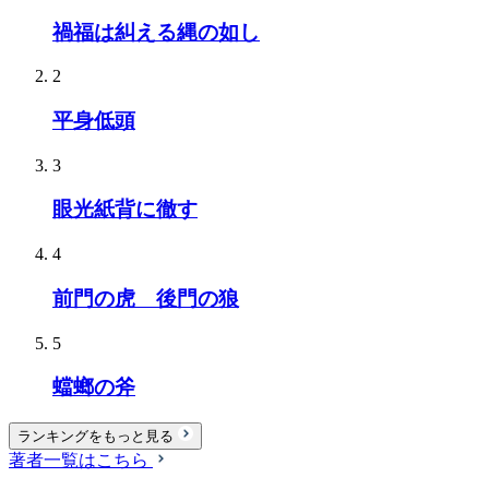
禍福は糾える縄の如し
2
平身低頭
3
眼光紙背に徹す
4
前門の虎 後門の狼
5
蟷螂の斧
ランキングをもっと見る
著者一覧はこちら