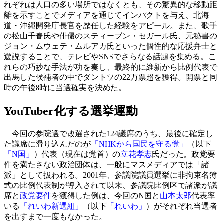
れぞれは人口の多い場所ではなくとも、その驚異的な移動距
離を示すことでメディアを通じてインパクトを与え、北海
道・沖縄開発庁長官を歴任した経験をアピール。また、歌手
の松山千春氏や俳優のスティーブン・セガール氏、元秘書の
ジョン・ムウェテ・ムルアカ氏といった個性的な応援弁士と
遊説することで、テレビやSNSでさらなる話題を集める。こ
れらの巧妙な手法が功を奏し、最終的に維新から比例代表で
出馬した候補者の中でダントツの22万票超を獲得。開票と同
時の午後8時に当選確実を決めた。
YouTuber化する選挙運動
今回の参院選で改選された124議席のうち、最後に確定し
た議席に滑り込んだのが
「NHKから国民を守る党」
（以下
「N国」
）代表（現在は党首）の
立花孝志
氏だった。政党要
件を満たさない政治団体は、一般にマスメディアでは「諸
派」として扱われる。2001年、参議院議員選挙に非拘束名簿
式の比例代表制が導入されて以来、参議院比例区で諸派が議
席と
政党要件
を獲得した例は、今回のN国と
山本太郎
代表率
いる
「れいわ新選組」
（以下
「れいわ」
）がそれぞれ当選者
を出すまで一度もなかった。