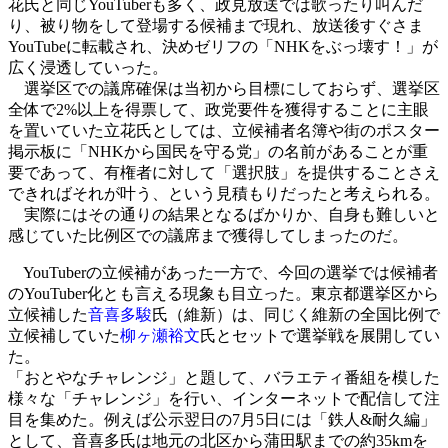
花氏と同じYouTuberも多く、政見放送では歌ったり叫んだ
り、被り物をして登場する候補まで現れ、放送後すぐさま
YouTubeに転載され、決めゼリフの「NHKをぶっ壊す！」が
広く浸透していった。
選挙区での議席確保は当初から目標にしておらず、選挙区
全体で2%以上を得票して、政党要件を獲得することに主眼
を置いていた立花氏としては、立候補者名簿や街のポスター
掲示板に「NHKから国民を守る党」の名前があることが重
要であって、有権者に対して「選択肢」を提供することさえ
できればそれが叶う、という見積もりだったと考えられる。
実際にはその通りの結果となるばかりか、自身も難しいと
感じていた比例区での議席まで獲得してしまったのだ。
YouTuberの立候補があった一方で、今回の選挙では候補者
のYouTuber化とも言える現象も目立った。東京都選挙区から
立候補した
音喜多駿
氏（維新）は、同じく維新の全国比例で
立候補していた
柳ヶ瀬裕文
氏とセットで選挙戦を展開してい
た。
「おとやなチャレンジ」と題して、バラエティ番組を模した
様々な「チャレンジ」を行い、インターネットで配信して注
目を集めた。例えば公示翌日の7月5日には「鉄人&耐久編」
として、音喜多氏は地元の北区から蒲田駅までの約35kmを