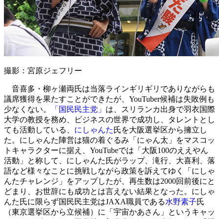
撮影：宮原ジェフリー
音喜多・柳ヶ瀬両氏は当落ラインギリギリでありながらも
議席獲得を果たすことができたが、YouTuber候補は失敗例も
少なくない。
「国民民主党」
は、スリランカ出身で羽衣国際
大学の教授を務め、ビジネスの世界で成功し、タレントとし
ても活動している、
にしゃんた
氏を大阪選挙区から擁立し
た。にしゃんた陣営は猫の着ぐるみ「にゃん太」をマスコッ
トキャラクターに据え、YouTubeでは「大阪100のええやん
活動」と称して、にしゃんた氏がラップ、滝行、大喜利、落
語など様々なことに挑戦しながら政策を訴えてゆく「にしゃ
んたチャレンジ」をアップしたが、再生数は2000回前後にと
どまり、お世辞にも成功とは言えない結果となった。にしゃ
んた氏に限らず国民民主党はJAXA職員である
水野素子
氏
（東京選挙区から立候補）に「宇宙かあさん」というキャッ