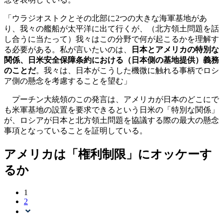
「ウラジオストクとその北部に2つの大きな海軍基地があ
り、我々の艦船が太平洋に出て行くが、（北方領土問題を話
し合うに当たって）我々はこの分野で何が起こるかを理解す
る必要がある。私が言いたいのは、
日本とアメリカの特別な
関係、日米安全保障条約における（日本側の基地提供）義務
のことだ
。我々は、日本がこうした機微に触れる事柄でロシ
ア側の懸念を考慮することを望む」
プーチン大統領のこの発言は、アメリカが日本のどこにで
も米軍基地の設置を要求できるという日米の「特別な関係」
が、ロシアが日本と北方領土問題を協議する際の最大の懸念
事項となっていることを証明している。
アメリカは「権利制限」にオッケーす
るか
1
2