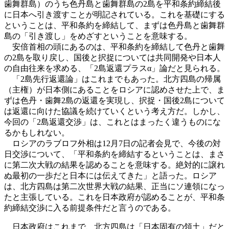
歯舞群島）のうち色丹島と歯舞群島の2島を平和条約締結後
に日本へ引き渡すことが明記されている。これを基礎にする
ということは、平和条約を締結して、まずは色丹島と歯舞群
島の「引き渡し」をめざすということを意味する。
安倍首相の頭にあるのは、平和条約を締結して色丹と歯舞
の2島を取り戻し、国後と択捉については共同開発や日本人
の自由往来を求める、「2島返還プラスα」論だと見られる。
「2島先行返還論」はこれまでもあった。北方四島の帰属
（主権）が日本側にあることをロシアに認めさせた上で、ま
ずは色丹・歯舞2島の返還を実現し、択捉・国後2島について
は返還に向けた協議を続けていくという考え方だ。しかし、
今回の「2島返還交渉」は、これとはまったく違うものにな
るかもしれない。
ロシアのラブロフ外相は12月7日の記者会見で、今後の対
日交渉について、「平和条約を締結するということは、まさ
に第二次大戦の結果を認めることを意味する。絶対的に譲れ
ぬ最初の一歩だと日本には伝えてきた」と語った。ロシア
は、北方四島は第二次世界大戦の結果、正当にソ連領になっ
たと主張している。これを日本政府が認めることが、平和条
約締結交渉に入る前提条件だと言うのである。
日本政府はこれまで、北方四島は「日本固有の領土」だと