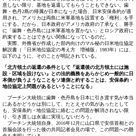
意しない限り、基地を返還してもらうこともできない。歯
舞・色丹2島の帰属が日本になった場合、日米安保条約が適
用され、アメリカは両島に米軍基地を設置する「権利」を手
にする。だから、日本政府がアメリカ政府の了承なく、勝手
に「歯舞・色丹島には米軍基地を置かない」とロシア政府に
約束することはできない関係になっているのだ。
実際、外務省が作成した部内向けのマル秘の日米地位協定
解説書（「日米地位協定の考え方 増補版」1983年）には、
以下のように、そのことが明記されている。
「北方領土の返還の条件として『返還後の北方領土には施
設・区域を設けない』との法的義務をあらかじめ一般的に日
本側が負うようなことをソ連側と約することは、安保条約・
地位協定上問題があるということになる」
プーチン大統領に歯舞・色丹島を日本に引き渡す気が本当
にあるかどうかは別にして、たとえその気があったとして
も、安保条約・地位協定に絡むこの問題が解消されない限
り、引き渡しは永遠に実現しないだろう。
プーチン大統領自身、2016年12月に山口県で安倍首相との
首脳会談を行った後の共同記者会見の場で、この問題への懸
念を表明している。