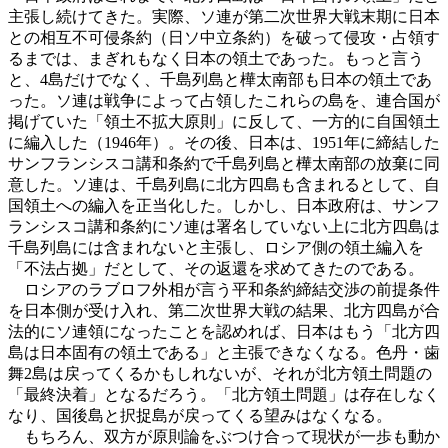
主張し続けてきた。実際、ソ連が第二次世界大戦末期に日本
との相互不可侵条約（日ソ中立条約）を破って侵攻・占領す
るまでは、まぎれもなく日本の領土であった。もっと言う
と、4島だけでなく、千島列島と樺太南部も日本の領土であ
った。ソ連は戦争によって占領したこれらの島を、連合国が
掲げていた「領土不拡大原則」に反して、一方的に自国領土
に編入した（1946年）。その後、日本は、1951年に締結した
サンフランシスコ講和条約で千島列島と樺太南部の放棄に同
意した。ソ連は、千島列島に北方四島も含まれるとして、自
国領土への編入を正当化した。しかし、日本政府は、サンフ
ランシスコ講和条約にソ連は署名していない上に北方四島は
千島列島には含まれないと主張し、ロシア側の領土編入を
「不法占拠」だとして、その返還を求めてきたのである。
ロシアのラブロフ外相が言う平和条約締結交渉の前提条件
を日本側が受け入れ、第二次世界大戦の結果、北方四島が合
法的にソ連領になったことを認めれば、日本はもう「北方四
島は日本固有の領土である」と主張できなくなる。色丹・歯
舞2島は戻ってくるかもしれないが、それが北方領土問題の
「最終決着」となるだろう。「北方領土問題」は存在しなく
なり、国後島と択捉島が戻ってくる望みはなくなる。
もちろん、双方が原則論をぶつけ合って現状が一歩も動か