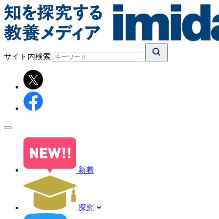
サイト内検索
新着
探究