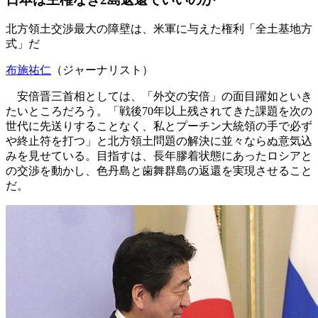
北方領土交渉最大の障壁は、米軍に与えた権利「全土基地方
式」だ
布施祐仁
（ジャーナリスト）
安倍晋三首相としては、「外交の安倍」の面目躍如といき
たいところだろう。「戦後70年以上残されてきた課題を次の
世代に先送りすることなく、私とプーチン大統領の手で必ず
や終止符を打つ」と北方領土問題の解決に並々ならぬ意気込
みを見せている。目指すは、長年膠着状態にあったロシアと
の交渉を動かし、色丹島と歯舞群島の返還を実現させること
だ。