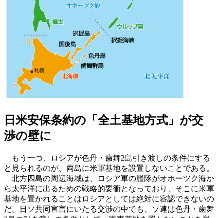
日米安保条約の「全土基地方式」が交
渉の壁に
もう一つ、ロシアが色丹・歯舞2島引き渡しの条件にする
と見られるのが、両島に米軍基地を設置しないことである。
北方四島の周辺海域は、ロシア軍の艦隊がオホーツク海か
ら太平洋に出るための戦略的要衝となっており、そこに米軍
基地を置かれることはロシアとしては絶対に容認できないの
だ。日ソ共同宣言にいたる交渉の中でも、ソ連は色丹・歯舞