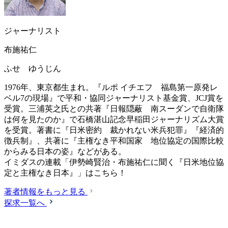
ジャーナリスト
布施祐仁
ふせ ゆうじん
1976年、東京都生まれ。『ルポ イチエフ 福島第一原発レ
ベル7の現場』で平和・協同ジャーナリスト基金賞、JCJ賞を
受賞。三浦英之氏との共著『日報隠蔽 南スーダンで自衛隊
は何を見たのか』で石橋湛山記念早稲田ジャーナリズム大賞
を受賞。著書に『日米密約 裁かれない米兵犯罪』『経済的
徴兵制』、共著に『主権なき平和国家 地位協定の国際比較
からみる日本の姿』などがある。
イミダスの連載「伊勢崎賢治・布施祐仁に聞く『日米地位協
定と主権なき日本』」はこちら！
著者情報をもっと見る
探求一覧へ