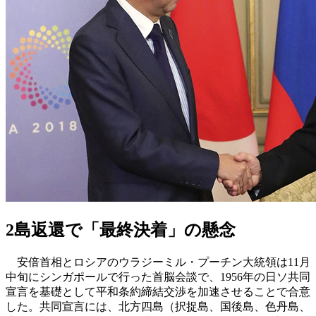
2島返還で「最終決着」の懸念
安倍首相とロシアのウラジーミル・プーチン大統領は11月
中旬にシンガポールで行った首脳会談で、1956年の日ソ共同
宣言を基礎として平和条約締結交渉を加速させることで合意
した。共同宣言には、北方四島（択捉島、国後島、色丹島、