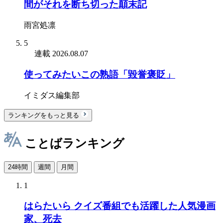
間がそれを断ち切った顛末記
雨宮処凛
5
連載
2026.08.07
使ってみたいこの熟語「毀誉褒貶」
イミダス編集部
ランキングをもっと見る
ことばランキング
24時間
週間
月間
1
はらたいら クイズ番組でも活躍した人気漫画
家、死去