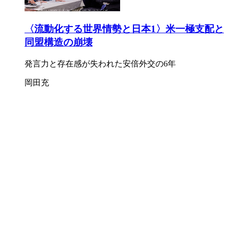
〈流動化する世界情勢と日本1〉米一極支配と
同盟構造の崩壊
発言力と存在感が失われた安倍外交の6年
岡田充