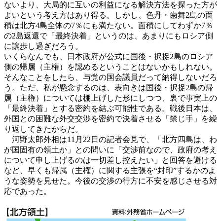
ないより、大局的に互いの利益になる解決方法を探った方が
よいという考え方はあり得る。しかし、色丹・歯舞2島の面
積は北方4島全体の7％にも満たない。面積にしてわずか7％
の2島返還で「最終決着」というのは、あまりにもロシア側
に譲歩し過ぎだろう。
いくらなんでも、日本政府が公式に国後・択捉2島のロシア
側の帰属（主権）を認めるということはないかもしれない。
そんなことをしたら、与党の国会議員だって納得しないだろ
う。ただ、私が懸念するのは、表向きは国後・択捉2島の帰
属（主権）については棚上げした形にしつつ、裏で事実上の
「最終決着」とする密約を結ぶ可能性である。戦後日本は、
外国との困難な外交交渉を密約で決着させる「禁じ手」を繰
り返してきたからだ。
河野太郎外相は11月22日の記者会見で、「北方四島は、わ
が国固有の領土か」との問いに「交渉前なので、政府の考え
について申し上げるのは一切差し控えたい」と回答を避ける
など、早くも帰属（主権）に関する主張を“封印”するかのよ
うな姿勢を見せた。今後の交渉の行方に不安を感じさせる対
応であった。