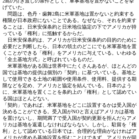
2島の引き渡しの条件として、軍事基地を置かないことを挙
げていた。
問題は、色丹・歯舞2島に米軍基地は置かないと約束する
権限が日本政府にないことである。なぜなら、それを約束す
ることは、日米安保条約と日米地位協定の下でアメリカが持
っている「権利」に抵触するからだ。
日米安保条約は、アメリカが日米安保条約の目的のために
必要だと判断したら、日本の領土のどこにでも米軍基地を置
くことができる「権利」をアメリカに与えている。いわゆる
「全土基地方式」と呼ばれているものだ。
米軍基地がある国は世界中にたくさんあるが、ほとんどの
国では基地の提供は個別の「契約」に基づいている。基地と
して使用できる土地の範囲や使用条件、使用料、提供する期
限などを定め、アメリカと協定を結んでいる。日本のよう
に、米軍基地を置くことを条約上の「権利」として認めてい
る国はほとんどない。
「契約」であれば、米軍基地をどこに設置するかは受入国が
決めることができる。受入国がNOと言えばアメリカは基地
を置けないし、期間満了で受入国が契約更新を拒んだらアメ
リカは基地を返還しなければならない。しかし、駐留を「権
利」として認めている日本では、合理的な理由がなければア
メリカが求める基地設置を拒むことはできず、アメリカが同