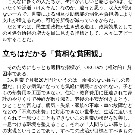
こんなに多くの人たちが、生活が苦しいと感じるのは、ぜ
いたくや謙遜（けんそん）なのか。違うと思う。収入が増え
ない一方で、世帯による相互扶助機能の弱化や負担増により
支出が増えるため、可処分所得が減っているからだ。
だとすれば、民主党政権が生き残る道は、政策効果として
の可処分所得の増大を目に見える指標として、人々にアピー
ルすることだ。
立ちはだかる「貧相な貧困観」
そのためにもっとも適切な指標が、OECDの（相対的）貧
困率である。
3人世帯で月収20万円というのは、余裕のない暮らしの典
型だ。自分が病気になっても気軽に病院にかかれない。子ど
もの塾費用を工面できない。住宅・教育費用に圧迫されて家
計のやりくりで神経が磨り減る。老後の不安が付きまとう。
ひとことで言えば、病気・失業・家族の不幸・車の故障など
などの「不意の出費」に対応できない世帯だ。生活に追いま
くられて一息つくこともできないこの世帯の状況を改善し、
一息つける環境を整えること。それが「人間らしい暮らし」
の実現ということであり、すべての政治が目標とすべきもの