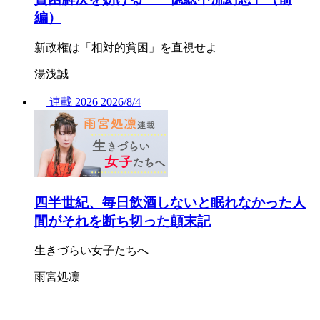
編）
新政権は「相対的貧困」を直視せよ
湯浅誠
連載
2026
2026/
8/4
四半世紀、毎日飲酒しないと眠れなかった人
間がそれを断ち切った顛末記
生きづらい女子たちへ
雨宮処凛