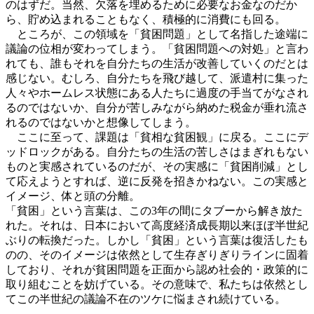
のはずだ。当然、欠落を埋めるために必要なお金なのだか
ら、貯め込まれることもなく、積極的に消費にも回る。
ところが、この領域を「貧困問題」として名指した途端に
議論の位相が変わってしまう。「貧困問題への対処」と言わ
れても、誰もそれを自分たちの生活が改善していくのだとは
感じない。むしろ、自分たちを飛び越して、派遣村に集った
人々やホームレス状態にある人たちに過度の手当てがなされ
るのではないか、自分が苦しみながら納めた税金が垂れ流さ
れるのではないかと想像してしまう。
ここに至って、課題は「貧相な貧困観」に戻る。ここにデ
ッドロックがある。自分たちの生活の苦しさはまぎれもない
ものと実感されているのだが、その実感に「貧困削減」とし
て応えようとすれば、逆に反発を招きかねない。この実感と
イメージ、体と頭の分離。
「貧困」という言葉は、この3年の間にタブーから解き放た
れた。それは、日本において高度経済成長期以来ほぼ半世紀
ぶりの転換だった。しかし「貧困」という言葉は復活したも
のの、そのイメージは依然として生存ぎりぎりラインに固着
しており、それが貧困問題を正面から認め社会的・政策的に
取り組むことを妨げている。その意味で、私たちは依然とし
てこの半世紀の議論不在のツケに悩まされ続けている。