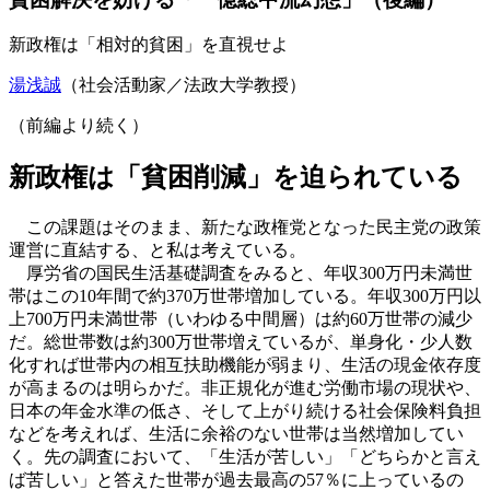
新政権は「相対的貧困」を直視せよ
湯浅誠
（社会活動家／法政大学教授）
（前編より続く）
新政権は「貧困削減」を迫られている
この課題はそのまま、新たな政権党となった民主党の政策
運営に直結する、と私は考えている。
厚労省の国民生活基礎調査をみると、年収300万円未満世
帯はこの10年間で約370万世帯増加している。年収300万円以
上700万円未満世帯（いわゆる中間層）は約60万世帯の減少
だ。総世帯数は約300万世帯増えているが、単身化・少人数
化すれば世帯内の相互扶助機能が弱まり、生活の現金依存度
が高まるのは明らかだ。非正規化が進む労働市場の現状や、
日本の年金水準の低さ、そして上がり続ける社会保険料負担
などを考えれば、生活に余裕のない世帯は当然増加してい
く。先の調査において、「生活が苦しい」「どちらかと言え
ば苦しい」と答えた世帯が過去最高の57％に上っているの