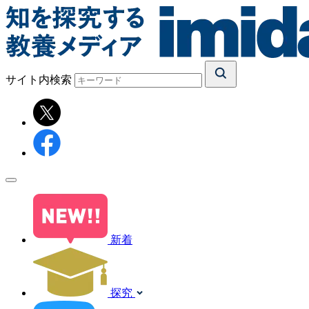
サイト内検索
新着
探究