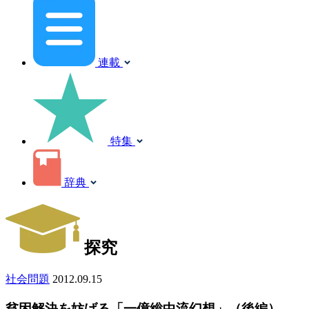
連載
特集
辞典
探究
社会問題
2012.09.15
貧困解決を妨げる「一億総中流幻想」（後編）