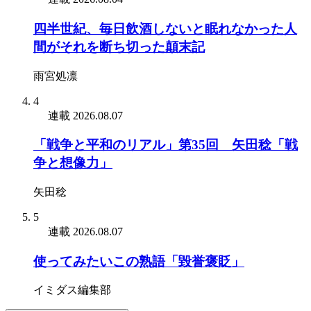
四半世紀、毎日飲酒しないと眠れなかった人
間がそれを断ち切った顛末記
雨宮処凛
4
連載
2026.08.07
「戦争と平和のリアル」第35回 矢田稔「戦
争と想像力」
矢田稔
5
連載
2026.08.07
使ってみたいこの熟語「毀誉褒貶」
イミダス編集部