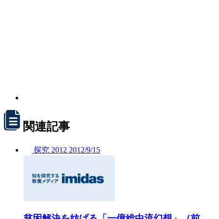
関連記事
探究
2012
2012/
9/15
貧困解決を妨げる「一億総中流幻想」（前