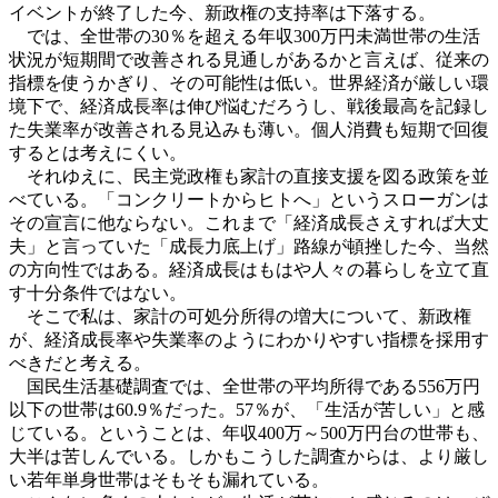
イベントが終了した今、新政権の支持率は下落する。
では、全世帯の30％を超える年収300万円未満世帯の生活
状況が短期間で改善される見通しがあるかと言えば、従来の
指標を使うかぎり、その可能性は低い。世界経済が厳しい環
境下で、経済成長率は伸び悩むだろうし、戦後最高を記録し
た失業率が改善される見込みも薄い。個人消費も短期で回復
するとは考えにくい。
それゆえに、民主党政権も家計の直接支援を図る政策を並
べている。「コンクリートからヒトへ」というスローガンは
その宣言に他ならない。これまで「経済成長さえすれば大丈
夫」と言っていた「成長力底上げ」路線が頓挫した今、当然
の方向性ではある。経済成長はもはや人々の暮らしを立て直
す十分条件ではない。
そこで私は、家計の可処分所得の増大について、新政権
が、経済成長率や失業率のようにわかりやすい指標を採用す
べきだと考える。
国民生活基礎調査では、全世帯の平均所得である556万円
以下の世帯は60.9％だった。57％が、「生活が苦しい」と感
じている。ということは、年収400万～500万円台の世帯も、
大半は苦しんでいる。しかもこうした調査からは、より厳し
い若年単身世帯はそもそも漏れている。