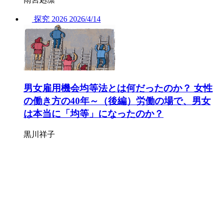
探究
2026
2026/
4/14
男女雇用機会均等法とは何だったのか？ 女性
の働き方の40年～（後編）労働の場で、男女
は本当に「均等」になったのか？
黒川祥子