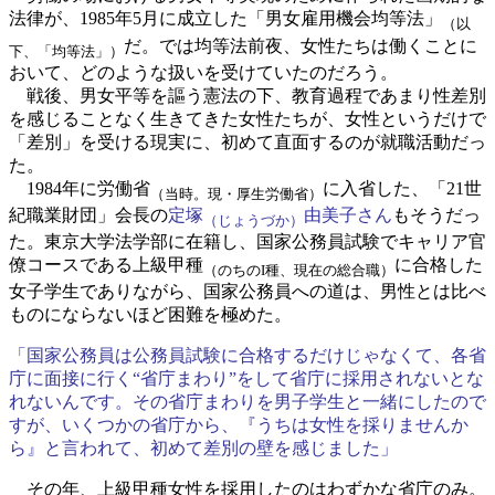
法律が、1985年5月に成立した「男女雇用機会均等法」
（以
だ。では均等法前夜、女性たちは働くことに
下、「均等法」）
おいて、どのような扱いを受けていたのだろう。
戦後、男女平等を謳う憲法の下、教育過程であまり性差別
を感じることなく生きてきた女性たちが、女性というだけで
「差別」を受ける現実に、初めて直面するのが就職活動だっ
た。
1984年に労働省
に入省した、「21世
（当時。現・厚生労働省）
紀職業財団」会長の
定塚
由美子さん
もそうだっ
（じょうづか）
た。東京大学法学部に在籍し、国家公務員試験でキャリア官
僚コースである上級甲種
に合格した
（のちのI種、現在の総合職）
女子学生でありながら、国家公務員への道は、男性とは比べ
ものにならないほど困難を極めた。
「国家公務員は公務員試験に合格するだけじゃなくて、各省
庁に面接に行く“省庁まわり”をして省庁に採用されないとな
れないんです。その省庁まわりを男子学生と一緒にしたので
すが、いくつかの省庁から、『うちは女性を採りませんか
ら』と言われて、初めて差別の壁を感じました」
その年、上級甲種女性を採用したのはわずかな省庁のみ。