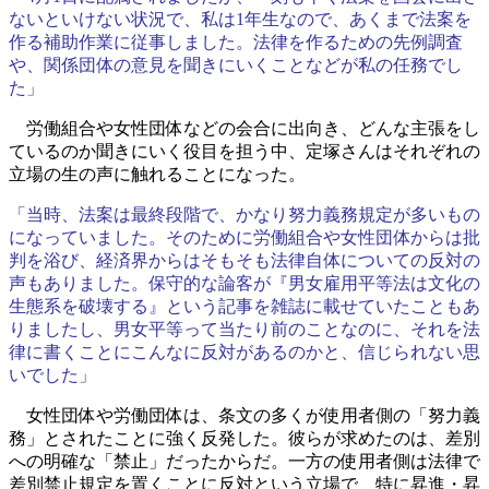
ないといけない状況で、私は1年生なので、あくまで法案を
作る補助作業に従事しました。法律を作るための先例調査
や、関係団体の意見を聞きにいくことなどが私の任務でし
た」
労働組合や女性団体などの会合に出向き、どんな主張をし
ているのか聞きにいく役目を担う中、定塚さんはそれぞれの
立場の生の声に触れることになった。
「当時、法案は最終段階で、かなり努力義務規定が多いもの
になっていました。そのために労働組合や女性団体からは批
判を浴び、経済界からはそもそも法律自体についての反対の
声もありました。保守的な論客が『男女雇用平等法は文化の
生態系を破壊する』という記事を雑誌に載せていたこともあ
りましたし、男女平等って当たり前のことなのに、それを法
律に書くことにこんなに反対があるのかと、信じられない思
いでした」
女性団体や労働団体は、条文の多くが使用者側の「努力義
務」とされたことに強く反発した。彼らが求めたのは、差別
への明確な「禁止」だったからだ。一方の使用者側は法律で
差別禁止規定を置くことに反対という立場で、特に昇進・昇