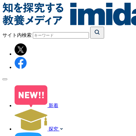
サイト内検索
新着
探究