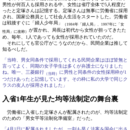
男性が何百人も採用される中、女性は省庁全体で5人程度だ
ったと定塚さんは記憶する。定塚さんは無事に労働省に採用
され、国家公務員として社会人生活をスタートした。労働省
は戦後すぐに「婦人少年局」
（1984年「婦人局」、1997年に「女
が置かれ、局長は初代から女性が担ってきたた
性局」に改称）
め、毎年、1人であっても女性が採用されていたのだ。
それにしても官公庁がこうなのだから、民間企業は推して
知るべしだ。
「当時、男女同条件で採用してくれる民間企業はほぼ皆無と
言ってよく、同期の女子学生は多くが弁護士になりました
ね。唯一、三菱銀行
に男性と同条件の女性採用枠が1
（当時）
つだけあったと記憶しています。その枠に私の大学で同じク
ラスの友人が採用されました」
入省1年生が見た均等法制定の舞台裏
労働省に入省した定塚さんが配属されたのが、均等法制定
のための「男女平等法制化準備室」だった。
「4月1日に配属されましたが、一刻も早く法案を国会に出さ