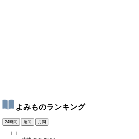
よみものランキング
24時間
週間
月間
1