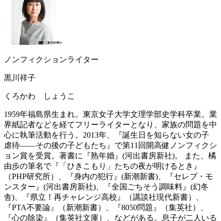
ノンフィクションライター
黒川祥子
くろかわ しょうこ
1959年福島県生まれ。東京女子大学文理学部史学科卒業。業
界紙記者などを経てフリーライターとなり、家族の問題を中
心に執筆活動を行う。2013年、『誕生日を知らない女の子
虐待――その後の子どもたち』で第11回開高健ノンフィクシ
ョン賞を受賞。著書に『熟年婚』(河出書房新社)。 また、橘
由歩の筆名で『「ひきこもり」たちの夜が明けるとき』
（PHP研究所）、『身内の犯行』(新潮新書)、『セレブ・モ
ンスター』(河出書房新社)、『全国ごちそう調味料』(幻冬
舎)、『県立！再チャレンジ高校』（講談社現代新書）、
『PTA不要論』（新潮新書）、『8050問題』（集英社）、
『心の除染』（集英社文庫）、などがある。息子が二人いる