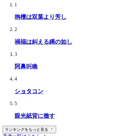
1
栴檀は双葉より芳し
2
禍福は糾える縄の如し
3
阿鼻叫喚
4
ショタコン
5
眼光紙背に徹す
ランキングをもっと見る