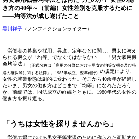
き方の40年～（前編）女性差別を克服するために
――均等法が成し遂げたこと
黒川祥子
（ノンフィクションライター）
労働者の募集や採用、昇進、定年などに関し、男女に与え
られる機会が「均等」でなくてはならない――「男女雇用機
会均等法」
（正式名称は「雇用の分野における男女の均等な機会及び待
の規定により、
遇の確保等に関する法律」。1985年成立、翌年施行）
女性の就業形態は劇的に変わった。そこから40余年が経過し
たいま、男女の働き方はどこまで「均等」になれただろう
か。前編では、同法成立の経緯とともに、1980年代の女性の
働き方を振り返る。
「うちは女性を採りませんから」
労働の場における男女平等実現のために作られた画期的な