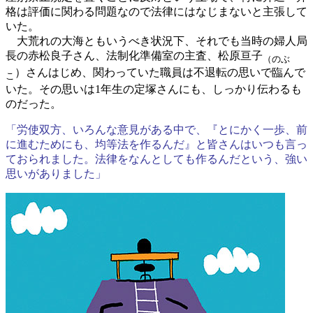
格は評価に関わる問題なので法律にはなじまないと主張して
いた。
大荒れの大海ともいうべき状況下、それでも当時の婦人局
長の赤松良子さん、法制化準備室の主査、松原亘子
（のぶ
）さんはじめ、関わっていた職員は不退転の思いで臨んで
こ
いた。その思いは1年生の定塚さんにも、しっかり伝わるも
のだった。
「労使双方、いろんな意見がある中で、『とにかく一歩、前
に進むためにも、均等法を作るんだ』と皆さんはいつも言っ
ておられました。法律をなんとしても作るんだという、強い
思いがありました」