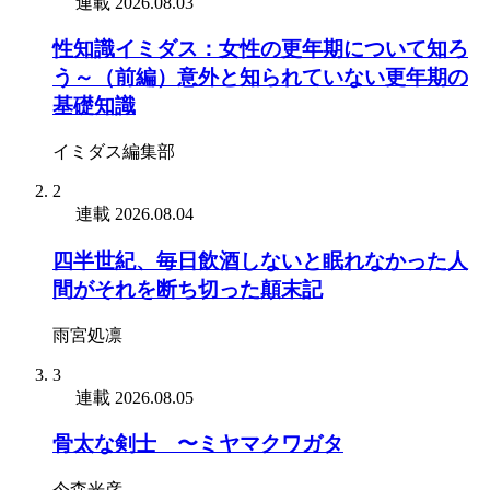
連載
2026.08.03
性知識イミダス：女性の更年期について知ろ
う～（前編）意外と知られていない更年期の
基礎知識
イミダス編集部
2
連載
2026.08.04
四半世紀、毎日飲酒しないと眠れなかった人
間がそれを断ち切った顛末記
雨宮処凛
3
連載
2026.08.05
骨太な剣士 〜ミヤマクワガタ
今森光彦