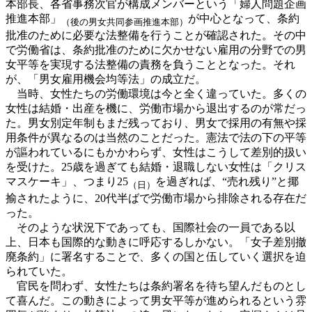
本部長、各省事務次官が構成メンバーという「婦人問題企画
推進本部」
が中心となって、条約
（後の男女共同参画推進本部）
批准のために必要な法整備を行うことが確認された。その中
で労働省は、条約批准のために欠かせない雇用の分野での男
女平等を実現する法整備の責務を負うこととなった。それ
が、「男女雇用機会均等法」の成立だ。
当時、女性たちの労働環境は今と全く違っていた。多くの
女性は結婚・出産を機に、労働市場から退出するのが常だっ
た。男女別定年制もまだ残っており、男女で採用の有無や採
用条件が異なるのは当然のことだった。憲法で法の下の平等
が謳われているにもかかわらず、女性はこうして差別的扱い
を受けた。25歳を過ぎても結婚・退職しない女性は「クリス
マスケーキ」、つまり25
を過ぎれば、“売れ残り”と揶
（日）
揄されたように、20代半ばで労働市場から排除される存在だ
った。
そのような状況下であっても、国際社会の一員である以
上、日本も国際的な動きに呼応するしかない。「女子差別撤
廃条約」に署名することで、多くの国と伍していく選択を迫
られていた。
官民を問わず、女性たちは条約署名を待ち望んだものとし
て喜んだ。この動きによって男女平等が進められるという雰