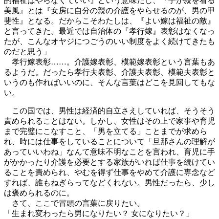
的福祉はやらなくていい』という意味だし、『子が親を看る
美風』とは『女房に自分の親の介護をやらせるのが、男の甲
斐性』となる。だからこそわたしは、『よい嫁は福祉の敵』
と言ってきた。最近では自治体の『孝行嫁』表彰はなくなっ
たが、こんなオヤジにつごうのいい制度をよく続けてきたも
のだと思う」
孝行嫁表彰……。介護嫁表彰、模範嫁表彰という言葉もあ
るようだ。だったら孝行夫表彰、介護夫表彰、模範夫表彰と
いうのも作ればいいのに、そんな言葉はどこを見回してもな
い。
この国では、男性は経済的自立さえしていれば、そうそう
責められることはない。しかし、女性はその上で家事や育児
まで完璧にこなすこと、「男を立てる」ことまでが求めら
れ、時には仕事をしていることについて「旦那さんの理解が
あっていいわね」なんて意味不明なことを言われ、育児に手
がかかったり介護を必要とする家族がいれば仕事を続けてい
ることを責められ、やむを得ず仕事をやめて介護に専念など
すれば、誰もねぎらってなどくれない。男性だったら、少し
は褒められるのに。
さて、ここで冒頭の言葉に戻りたい。
「生まれ変わったら男になりたい？ 女になりたい？」