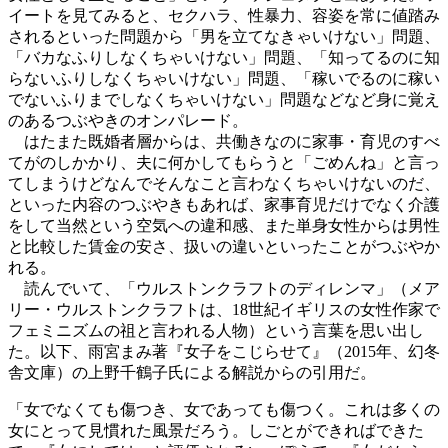
イートを見てみると、セクハラ、性暴力、容姿を常に値踏み
されるといった問題から「男を立てなきゃいけない」問題、
「バカなふりしなくちゃいけない」問題、「知ってるのに知
らないふりしなくちゃいけない」問題、「稼いでるのに稼い
でないふりまでしなくちゃいけない」問題などなど身に覚え
のあるつぶやきのオンパレード。
はたまた既婚者層からは、共働きなのに家事・育児のすべ
てがのしかかり、夫に何かしてもらうと「ごめんね」と言っ
てしまうけどなんでそんなこと言わなくちゃいけないのだ、
といった内容のつぶやきもあれば、家事育児だけでなく介護
をして当然という空気への違和感、また単身女性からは男性
と比較した賃金の安さ、扱いの違いといったことがつぶやか
れる。
読んでいて、「ウルストンクラフトのディレンマ」（メア
リー・ウルストンクラフトは、18世紀イギリスの女性作家で
フェミニズムの祖と言われる人物）という言葉を思い出し
た。以下、雨宮まみ著『女子をこじらせて』（2015年、幻冬
舎文庫）の上野千鶴子氏による解説からの引用だ。
「女でなくても傷つき、女であっても傷つく。これは多くの
女にとって見慣れた風景だろう。しごとができればできた