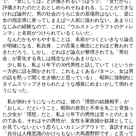
で、『女にしては』と評価されるいっぽうで、『女だから』
評価されたのだとおとしめられそねまれる。しごとができな
ければ論外だ。男の社会のうちに女の居場所はないし、逆に
女の指定席に座ってしまえば一人前に扱われない。あまりに
なじみの経験なので、これに『ウルストンクラフトのディレ
ンマ』と名前がつけられているくらいだ」
なんだかもやもやすることは、名前がつくといきなり論点
が明確になる。私自身、この言葉と概念にどれほど救われて
きただろう。しかし、どれほど論点が整理されても「男社
会」が変化する兆しは残念ながらあまりない。
少し前も、私より年下の30代男性と話していて（というか
一方的に話を聞かされて。これもよくあるパターン。女は男
の話を黙って聞く生き物だと思っている）、昭和に強制的に
タイムスリップさせられたような感覚にめまいがして倒れそ
うになった。
私が倒れそうになったのは、彼の「理想の結婚相手」が
「おしん」だということ。昭和の差別と不幸を丸ごと背負っ
た少女が「理想」だと、私より年下の男性は堂々とのたまう
のである。それはその男性が、女性を家政婦か奴隷としてし
か見ていないという恐ろしいカミングアウトで、直訳すれば
「自分は人権意識のかけらもない大馬鹿野郎です」と言って