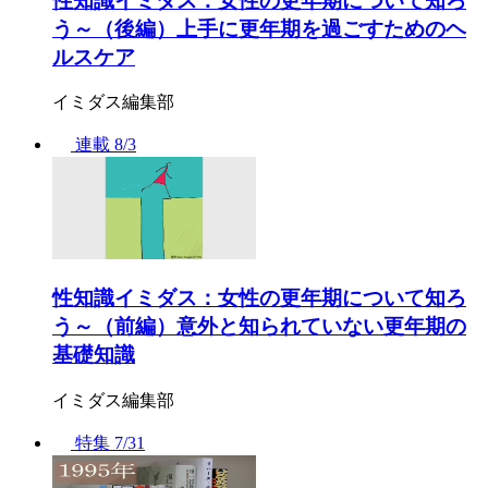
性知識イミダス：女性の更年期について知ろ
う～（後編）上手に更年期を過ごすためのヘ
ルスケア
イミダス編集部
連載
8/3
性知識イミダス：女性の更年期について知ろ
う～（前編）意外と知られていない更年期の
基礎知識
イミダス編集部
特集
7/31