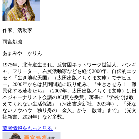
作家、活動家
雨宮処凛
あまみや かりん
1975年、北海道生まれ。反貧困ネットワーク世話人。バンギ
ャ、フリーター、右翼活動家などを経て2000年、自伝的エッ
セイ『生き地獄天国』（太田出版／ちくま文庫）でデビュ
ー。2006年からは貧困問題に取り組み、『生きさせろ！ 難
民化する若者たち』（2007年、太田出版／ちくま文庫）は日
本ジャーナリスト会議のJCJ賞を受賞。著書に『学校では教
えてくれない生活保護』（‎河出書房新社、2023年）、『死な
ないノウハウ 独り身の「金欠」から「散骨」まで』（光文
社新書、2024年）など多数。
著者情報をもっと見る