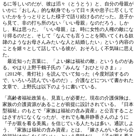
るに等しいのだが、彼は滔々（とうとう）と、自分の母親が
いかに「おしん」的な献身でもって日々夫や息子に尽くして
いたかをうっとりとした様子で語り続けるのだった。息子か
ら見て、非の打ち所のない「いい母親」なのだろう。しか
し、私は思った。「いい母親」は、時に女性の人権の敵にな
り得るのだと。そして「なんでも言うことを聞いてくれる奴
隷のようなお母さんみたいな人と結婚したい」という内容の
ことを嬉々として話している彼が、おそろしく不気味に思え
た。
最近知った言葉に、「よい嫁は福祉の敵」というものがあ
る。やはり上野千鶴子氏の「みんな『おひとりさま』」
（2012年、青灯社）を読んでいて知った（今度対談するの
で、いろいろ読んでいるのだ）。介護などについて書かれた
文章で、上野氏は以下のように書いている。
「高齢者福祉政策も、見直しが必要だ。現在の介護保険は、
家族の介護資源があることが前提に設計されている。『日本
型福祉』のもとで『家族は福祉の含み資産』と公言すること
はさすがになくなったが、それでも亀井静香さんのように
『子が親を看る美風』を信じている人たちは多い。通訳しよ
う、『家族は福祉の含み資産』とは、『嫁さんがいるから公