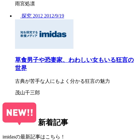
雨宮処凛
探究
2012
2012/
9/19
草食男子や恐妻家、わわしい女もいる狂言の
世界
古典が苦手な人にもよく分かる狂言の魅力
茂山千三郎
新着記事
imidasの最新記事はこちら！