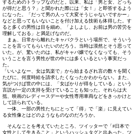
するためのトラップなのだと。以来、私は「男と女、どっち
が得だと思う？」と聞かれた際には「女！」と即答するよう
になった。「だって男の人って大変そうじゃないですかー」
などと思ってもいないことを付け加える技術も体得した。す
ると多くの男性は目を細め、「よしよし、お前は男の苦労を
理解しておる」と満足げなのだ。
まぁ、日常から離れたキャバクラという場所で、そういう
ことを言ってもらいたいのだろう。当時は漠然とそう思って
いた。が、驚いたのは、私がキャバ嬢でなくなっても、そう
いうことを言う男性が世の中には多くいるという事実だっ
た。
「いいよなー、女は気楽で」から始まるざれ言の数々を聞く
たびに、何度時給を請求したくなったかわからない。また、
気がつけば世の中には、「女ばかりが得をしている」という
言説が一定の支持を受けていることも知った。それらは大
抵、映画のレディースデーや女性専用車両などをきっかけと
して語られている。
一体、一部の男性たちにとって「得」で「楽」に見えてい
る女性像とはどのようなものなのだろうか。
そんなことを考えていたところ、ツイッターで「#日本で
女性として生きること」というハッシュタグと出あった。ツ