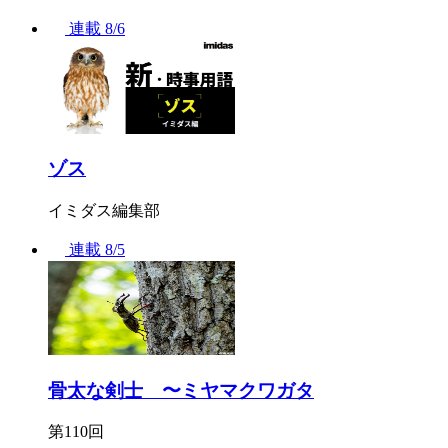
連載
8/6
ゾス
イミダス編集部
連載
8/5
骨太な剣士 〜ミヤマクワガタ
第110回