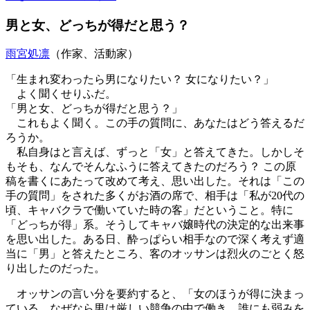
男と女、どっちが得だと思う？
雨宮処凛
（作家、活動家）
「生まれ変わったら男になりたい？ 女になりたい？」
よく聞くせりふだ。
「男と女、どっちが得だと思う？」
これもよく聞く。この手の質問に、あなたはどう答えるだ
ろうか。
私自身はと言えば、ずっと「女」と答えてきた。しかしそ
もそも、なんでそんなふうに答えてきたのだろう？ この原
稿を書くにあたって改めて考え、思い出した。それは「この
手の質問」をされた多くがお酒の席で、相手は「私が20代の
頃、キャバクラで働いていた時の客」だということ。特に
「どっちが得」系。そうしてキャバ嬢時代の決定的な出来事
を思い出した。ある日、酔っぱらい相手なので深く考えず適
当に「男」と答えたところ、客のオッサンは烈火のごとく怒
り出したのだった。
オッサンの言い分を要約すると、「女のほうが得に決まっ
ている。なぜなら男は厳しい競争の中で働き、誰にも弱みを