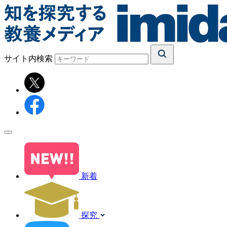
サイト内検索
新着
探究