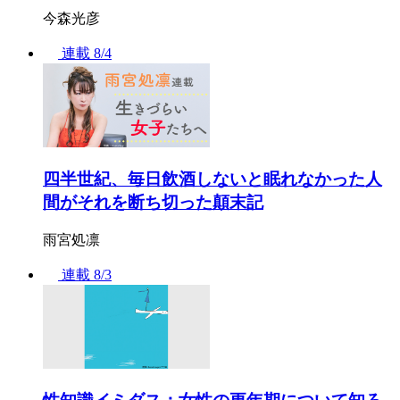
今森光彦
連載
8/4
四半世紀、毎日飲酒しないと眠れなかった人
間がそれを断ち切った顛末記
雨宮処凛
連載
8/3