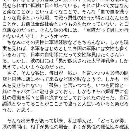
見せられずに孤独に日々戦っている。それに比べて女はなん
と楽なことか」というようなことで、そんな「血で血を洗う
ような職場という戦場」で戦う男性のほうが得とはなんたる
ことか、お前は全然社会というものをわかっていない、とご
立腹なのだった。そんな話の後には、「軍隊だって男しか行
かないんだぞ！」というオマケ。
ちなみにその男性に軍隊経験などもちろんない。しかも現
実を見れば、米軍をはじめとして各国の軍隊には女性も多く
いるわけで、日本の自衛隊にだって女性隊員はたくさんい
る。しかし、彼の目には「男が徴兵された太平洋戦争」しか
見えていないようなのだった。
さて、そんな客は、毎日が「戦い」と言いつつも19時の開
店と同時に店にやって来るなど随分暇なようで、しかも「弱
みを見せられない」「孤独」と言いつつも、いつも同僚と一
緒にキャバクラに馳せ参じており、しかもキャバ嬢相手に会
社の愚痴を延々と垂れ流すなどしておられたのだった。自己
認識とやってることがここまで違うと人生いろいろと楽だろ
うな、と思う。
そんな出来事があって以来、私は学んだ。「どっちが得」
系の質問は、相手が男性の場合、多くが男性の優位性を確認