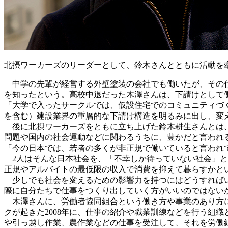
北摂ワーカーズのリーダーとして、鈴木さんとともに活動を
中学の先輩が経営する外壁塗装の会社でも働いたが、その仕
を知ったという。高校中退だった木澤さんは、下請けとして
「大学で入ったサークルでは、仮設住宅でのコミュニティづ
を含む）建設業界の重層的な下請け構造を明るみに出し、変
後に北摂ワーカーズをともに立ち上げた鈴木耕生さんとは、
問題や国内の社会運動などに関わるうちに、豊かだと言われ
「今の日本では、若者の多くが非正規で働いていると言われ
2人はそんな日本社会を、「不幸しか待っていない社会」と
正規やアルバイトの最低限の収入で消費を抑えて暮らすかと
少しでも社会を変えるための影響力を持つにはどうすればい
際に自分たちで仕事をつくり出していく方がいいのではない
木澤さんに、労働者協同組合という働き方や事業のあり方に
クが起きた2008年に、仕事の紹介や職業訓練などを行う組
や引っ越し作業、農作業などの仕事を受注して、それを労働