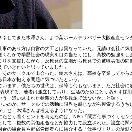
牽引してきた木澤さん。よつ葉ホームデリバリー大阪産直センタ
事のあり方は自営の大工とは異なっていた。元請け会社に気
働くなかで学歴社会の現実を目の当たりにし、高校の勉強をし
くりを支援しながら、反原発の立場から原発での被曝労働の問
えていきたいと思っていました」
そのサークルで出会った。鈴木さんは、高校を卒業してから2
る日本が抱える問題に気づいたという。
ています。僕たちの世代は、保障も何もないまま、ただ社会に
表現する。若者は孤立しており、生活のためにとりあえず採用
いう、追い込まれた状態の人が多数派ではないか、と話す。
いのか。サークルでの活動に限界を感じながら模索するうち
か」と、木澤さんは考えるようになった。
たどり着くヒントを与えたのは、NPO「関西仕事づくりセン
織として、複数の労働組合などが協力して設立された。設立に
組合の組合員や野宿労働者らに紹介する「仕事づくり」の活動