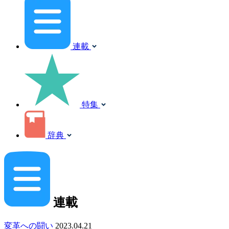
連載
特集
辞典
連載
変革への闘い
2023.04.21