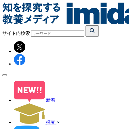
サイト内検索
新着
探究