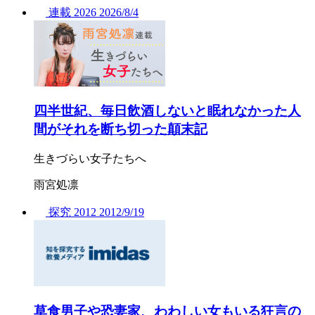
連載
2026
2026/
8/4
四半世紀、毎日飲酒しないと眠れなかった人
間がそれを断ち切った顛末記
生きづらい女子たちへ
雨宮処凛
探究
2012
2012/
9/19
草食男子や恐妻家、わわしい女もいる狂言の