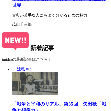
世界
古典が苦手な人にもよく分かる狂言の魅力
茂山千三郎
新着記事
imidasの最新記事はこちら！
連載
8/7
「戦争と平和のリアル」第35回 矢田稔「戦
争と想像力」