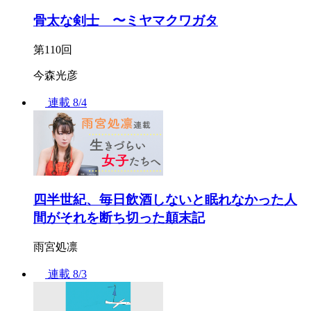
骨太な剣士 〜ミヤマクワガタ
第110回
今森光彦
連載
8/4
四半世紀、毎日飲酒しないと眠れなかった人
間がそれを断ち切った顛末記
雨宮処凛
連載
8/3