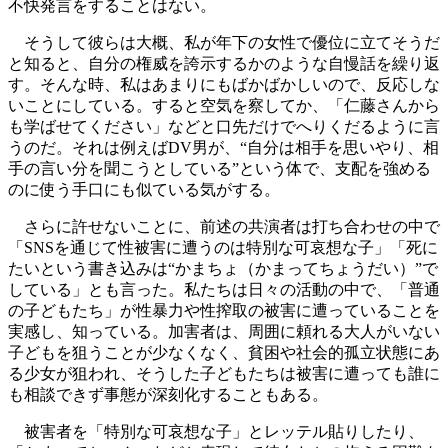
不快発言をすることはない。
そうして彼らは大概、私が年下の女性で優位に立てそうだ
と知ると、自分の権威を誇示するかのような自慢話を繰り返
す。そんな時、私はあまりにもばかばかしいので、反応しな
いことにしている。すると空気を察してか、「仁藤さんから
も学ばせてください」などと口先だけでへりくだるように言
うのだ。それは例えばDV男が、“自分は相手を思いやり、相
手の言い分を聞こうとしている”という体で、支配を強める
のに使う手口にも似ている気がする。
さらに許せないことに、前述の共演者は打ち合わせの中で
「SNSを通じて性被害に遭うのは特別な可哀想な子」「死に
たいという書き込みは“かまちょ（かまってちょうだい）”で
している」とも言った。私たちは日々の活動の中で、「普通
の子どもたち」が性暴力や性搾取の被害に遭っていることを
実感し、知っている。加害者は、周囲に頼れる大人がいない
子どもを狙うことが少なくなく、貧困や社会的孤立状態にあ
る少女が狙われ、そうした子どもたちは被害に遭っても誰に
も相談できず事態が深刻化することもある。
被害者を「特別な可哀想な子」とレッテル貼りしたり、