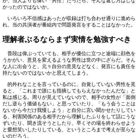
が、当人よりも偉い「男性」だったら、そんな返し方はしな
かったのではないか。
いろいろ不信感はあったが収録は打ち合わせ通りに進めら
れ、当の共演者が番組内で問題発言をすることはなかった。
理解者ぶるならまず実情を勉強すべき
普段は偉ぶっていても、相手が優位に立つと途端に顔色を
うかがい、意見を変えるような男性は世の中にざらだ。そん
な人に出会うと、元々自分の意見などなく、発言にも責任を
持たないのではないかと思えてしまう。
的外れなことを言っているのに、自覚していない男性を見
ると、「これまで誰にも指摘してもらえなかったんだな」と
私は感じる。周りが見えていないので、相手の女性が「面倒
だし逆らう価値もない」と思っていたり、「もう会うことは
ないから今だけ我慢しよう」と自分に言い聞かせたりしてい
る、利害関係のある相手だから理解したふりをして話にうな
ずいたり、聞き流そうとしたり、早くその場を終わらせよう
と愛想笑いしたりしている、というところまで考えが至らな
いのだろう。