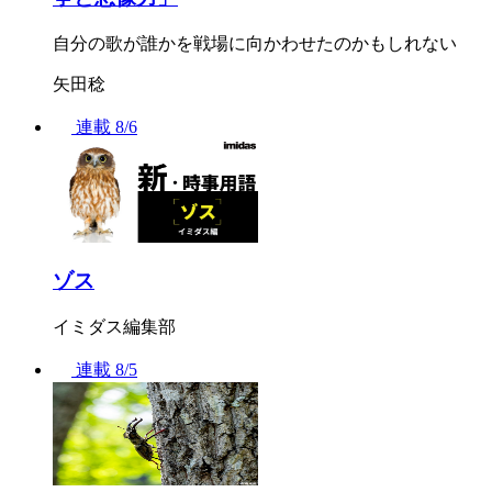
自分の歌が誰かを戦場に向かわせたのかもしれない
矢田稔
連載
8/6
ゾス
イミダス編集部
連載
8/5