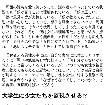
周囲の誰もが愛想笑いをして、話を逸らそうとしている状
況でも「僕が言うことは理解されている」「僕は正しい」
「僕の意見を皆が支持している」「僕が教えてあげた」と、
思い違いをしたままでいる。相手を尊重できないので、周囲
に気を遣わせ、そういう状況にしてしまったことも自覚でき
ない。それどころか「僕は女性の理解者だ」と思い込み、嫌
がられていることに全く無自覚。男性相手だと態度を変える
ので、男社会の中では「女性に立てられている」と勘違いさ
れ、「あいつはモテる」と思われている節すらある。
理解者ぶる男性の中には、自分で実情に気付こうとせず、
ろくに下調べや勉強もせずに軽々しく「何も分からないから
教えて」と言ってくる人もいる。が、いつまでも女性や被害
者に教えてもらえると思わないでほしい。まずは自身と自身
が属するコミュニティーに潜む、性や女性に対する差別の問
題に向き合うべきで、「なぜそうなってしまったのか？」は
加害者に直接聞けばいいだろう。‪‬‬‬‬
大学生に少女たちを監視させる!?