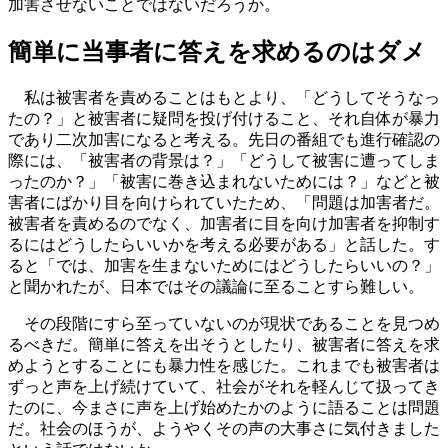
加害させないことではないだろうか。
簡単に当事者に答えを求めるのはダメ
私は被害者を責めることはもとより、「どうしてそうなっ
たの？」と被害者に疑問を投げ付けること、それ自体が暴力
であり二次加害になると考える。先日の番組でも進行確認の
際には、「被害者の背景は？」「どうして被害に遭ってしま
ったのか？」「被害に巻き込まれないためには？」などと被
害者にばかり目を向けられていたため、「問題は加害者だ。
被害者を責めるのでなく、加害者に目を向け加害者を抑制す
るにはどうしたらいいかを考える必要がある」と話した。す
ると「では、加害を生まないためにはどうしたらいいの？」
と聞かれたが、日本ではその議論に至ることすら難しい。
その段階にすら至っていないのが現状であることを見つめ
るべきだ。簡単に答えを出そうとしたり、被害者に答えを求
めようとすることにも暴力性を感じた。これまでも被害者は
ずっと声を上げ続けていて、社会がそれを軽んじて扱ってき
たのに、今まさに声を上げ始めたかのように語ることは問題
だ。‬社会のほうが、ようやくその声の大事さに気付きました