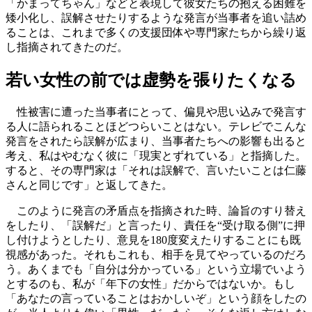
「かまってちゃん」などと表現して彼女たちの抱える困難を
矮小化し、誤解させたりするような発言が当事者を追い詰め
ることは、これまで多くの支援団体や専門家たちから繰り返
し指摘されてきたのだ。
若い女性の前では虚勢を張りたくなる
性被害に遭った当事者にとって、偏見や思い込みで発言す
る人に語られることほどつらいことはない。テレビでこんな
発言をされたら誤解が広まり、当事者たちへの影響も出ると
考え、私はやむなく彼に「現実とずれている」と指摘した。
すると、その専門家は「それは誤解で、言いたいことは仁藤
さんと同じです」と返してきた。
このように発言の矛盾点を指摘された時、論旨のすり替え
をしたり、「誤解だ」と言ったり、責任を“受け取る側”に押
し付けようとしたり、意見を180度変えたりすることにも既
視感があった。それもこれも、相手を見てやっているのだろ
う。あくまでも「自分は分かっている」という立場でいよう
とするのも、私が「年下の女性」だからではないか。もし
「あなたの言っていることはおかしいぞ」という顔をしたの