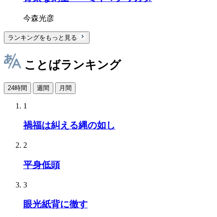
今森光彦
ランキングをもっと見る
ことばランキング
24時間
週間
月間
1
禍福は糾える縄の如し
2
平身低頭
3
眼光紙背に徹す