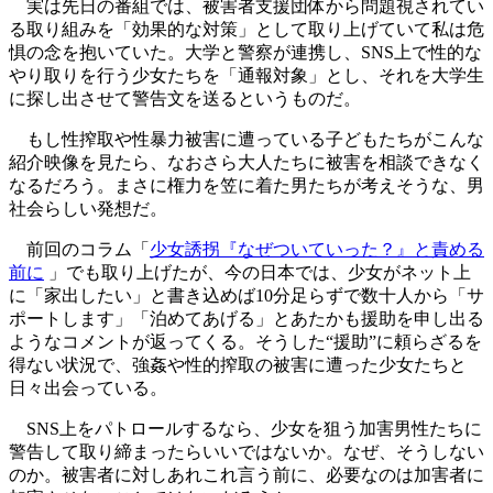
実は先日の番組では、被害者支援団体から問題視されてい
る取り組みを「効果的な対策」として取り上げていて私は危
惧の念を抱いていた。大学と警察が連携し、SNS上で性的な
やり取りを行う少女たちを「通報対象」とし、それを大学生
に探し出させて警告文を送るというものだ。
もし性搾取や性暴力被害に遭っている子どもたちがこんな
紹介映像を見たら、なおさら大人たちに被害を相談できなく
なるだろう。まさに権力を笠に着た男たちが考えそうな、男
社会らしい発想だ。
前回のコラム「
少女誘拐『なぜついていった？』と責める
前に
」でも取り上げたが、今の日本では、少女がネット上
に「家出したい」と書き込めば10分足らずで数十人から「サ
ポートします」「泊めてあげる」とあたかも援助を申し出る
ようなコメントが返ってくる。そうした“援助”に頼らざるを
得ない状況で、強姦や性的搾取の被害に遭った少女たちと
日々出会っている。
SNS上をパトロールするなら、少女を狙う加害男性たちに
警告して取り締まったらいいではないか。なぜ、そうしない
のか。被害者に対しあれこれ言う前に、必要なのは加害者に