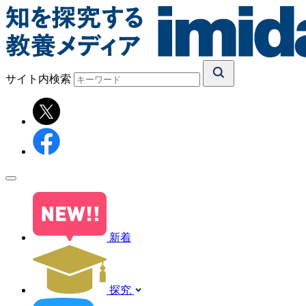
サイト内検索
新着
探究