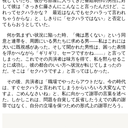
視していたら、後から部屋に入ってきた番組制作の男性に対
して彼は「さっき仁藤さんにこんなこと言ったんだけど、こ
れってセクハラかな？ 最近はなんでもセクハラって言われ
ちゃうからな」と、しきりに「セクハラではない」と否定し
てもらおうとしていた。
何か気まずい状況に陥った時、「俺は悪くない」という同
意と連帯を、周囲にいる男たちに求める男――私はこれには
大いに既視感があった。そして聞かれた男性は、困った表情
を浮かべながら「ギリギリ、セーフですかね……」と言って
しまった。これでその共演者は味方を得て、私を黙らせるこ
とに成功し、彼の都合のいい方へ状況が転じてしまったの
だ。そこは「セクハラですよ」と言ってほしかった。
その後、共演者は‬‪「職場でやったらアウトだな。今の時代
は、すぐセクハラと言われてしまうからいろいろ大変なんで
すよ。ごめんなさいね」と、私に向かって謝罪の言葉を述べ
た。しかしこれは、問題を自覚して反省したうえでの真の謝
罪ではなく、自分の立場を保つための形式上の謝罪だろう。‬‬‬‬‬‬‬