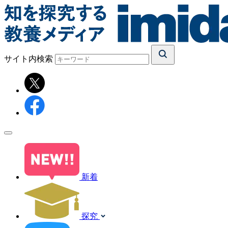
サイト内検索
新着
探究