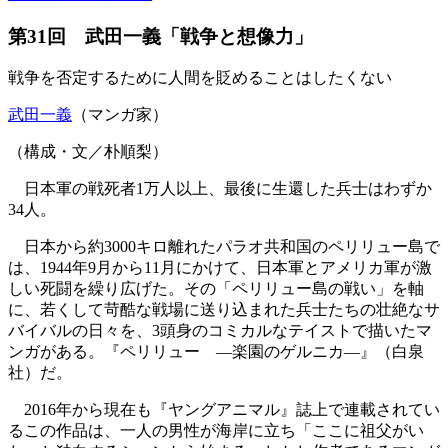
第31回 武田一義「戦争と想像力」
戦争を否定するために人間を貶めることはしたくない
武田一義
（マンガ家）
（構成・文／朴順梨）
日本軍の戦死者1万人以上、最後に生還した兵士はわずか
34人。
日本から約3000キロ離れたパラオ共和国のペリリュー島で
は、1944年9月から11月にかけて、日本軍とアメリカ軍が激
しい死闘を繰り広げた。その「ペリリュー島の戦い」を軸
に、若くして苛酷な戦場に送り込まれた兵士たちの壮絶なサ
バイバルの日々を、3頭身のコミカルなテイストで描いたマ
ンガがある。『ペリリュー ―楽園のゲルニカ―』（白泉
社）だ。
2016年から現在も『ヤングアニマル』誌上で連載されてい
るこの作品は、一人の男性が海岸に立ち「ここに祖父がい