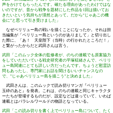
声をかけてもらったんです。確たる理由があったわけではな
いのですが、昔から戦争を題材にした作品を1回は描いてお
きたいという気持ちが漠然とあって。だから“じゃあこの機
会に”と思って引き受けました」
なぜペリリュー島の戦いを描くことになったか。それは担
当編集が「ペリリュー島というのがありまして」と切り出し
た際に、「あ！ 天皇陛下（当時）の行かれたところだ！」
と繋がったからだと武田さんは言う。
武田「このムック全体の監修者が、のちの連載でも原案協力
をしていただいている戦史研究者の平塚柾緒さんで、ペリリ
ュー島関連にとても詳しい方だったんです。ちょうど慰霊訪
問もあったし、専門家にお話を聞けるいいチャンスなの
で、‟じゃあペリリュー島を描こう”と決めました」
武田さんは、このムックで読み切りマンガ『ペリリュー
玉砕のあと』を発表。これは、のちの連載と同じキャラクタ
ーたちが登場するものだが、設定などは違っていて、いわば
連載とはパラレルワールドの物語となっている。
武田「この読み切りを書く上でペリリュー島について、たく