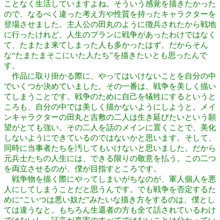
ことなく生活していますよね。そういう感覚を描きたかった
ので、なるべく違った考え方や性質を持ったキャラクターを
登場させました。主人公の田丸のように徴兵されたから戦地
に行ったけれど、人生のプランに戦争があったわけではなく
て、たまたま来てしまった人も多かったはず。だからそん
な“たまたまそこにいた人たち”を描きたいとも思ったんで
す。
作品に取り掛かる際に、やってはいけないことを自分の中
でいくつか決めていました。その一番は、戦争を美しく描い
てしまうことです。戦争のために自己を犠牲にするというと
ころも、自分の中では美しく描かないようにしようと。メイ
ンキャラクターの田丸と吉敷の二人は生き延びたいという願
望がとても強い。その二人を話のメインに置くことで、美化
しないようにできているのではないかと思います。そして、
同時に当事者たちを汚してもいけないと思いました。だから
元兵士たちの人生には、できる限りの敬意を払う。この二つ
を両立させるのが、僕が目指すところです。
戦争物を描く際にやってしまいがちなのが、軍人個人を悪
人にしてしまうことだと思うんです。でも戦争を否定するた
めに“こいつは悪い奴だ”みたいな描き方をするのは、僕とし
ては違うなと。もちろん生還者の方も全て話されているわけ