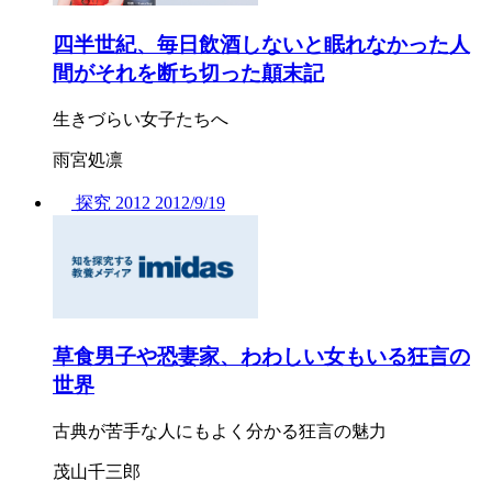
四半世紀、毎日飲酒しないと眠れなかった人
間がそれを断ち切った顛末記
生きづらい女子たちへ
雨宮処凛
探究
2012
2012/
9/19
草食男子や恐妻家、わわしい女もいる狂言の
世界
古典が苦手な人にもよく分かる狂言の魅力
茂山千三郎