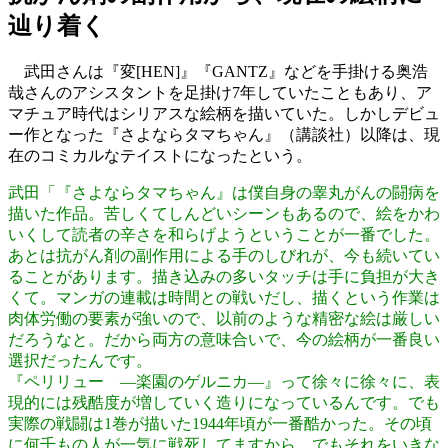
辿り着く
武田さんは『変[HEN]』『GANTZ』などを手掛ける奥浩
哉さんのアシスタントを足掛け7年していたこともあり、ア
マチュア時代はシリアスな絵柄を描いていた。しかしデビュ
ー作となった『さよならタマちゃん』（講談社）以降は、現
在のコミカルなテイストになったという。
武田「『さよならタマちゃん』は僕自身の睾丸がんの闘病を
描いた作品。苦しくてしんどいシーンもあるので、絵をかわ
いくして読者の辛さを和らげようということが一番でした。
あとは抗がん剤の副作用による手のしびれが、今も続いてい
ることがあります。描き込みの多いタッチは手に負担が大き
くて。マンガの連載は時間との戦いだし、描くという作業は
肉体労働の要素が強いので、以前のような精密な絵は厳しい
だろうなと。だから両方の意味合いで、今の絵柄が一番良い
選択だったんです。
『ペリリュー ―楽園のゲルニカ―』って徐々に徐々に、表
現的には残酷度が増していく造りになっているんです。でも
実際の戦闘は1巻が描いた1944年頃が一番酷かった。その頃
に何千もの人が一気に戦死してますから。でもそれをいきな