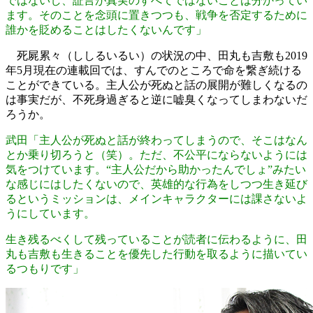
ではないし、証言が真実のすべてではないことは分かってい
ます。そのことを念頭に置きつつも、戦争を否定するために
誰かを貶めることはしたくないんです」
死屍累々（ししるいるい）の状況の中、田丸も吉敷も2019
年5月現在の連載回では、すんでのところで命を繋ぎ続ける
ことができている。主人公が死ぬと話の展開が難しくなるの
は事実だが、不死身過ぎると逆に嘘臭くなってしまわないだ
ろうか。
武田「主人公が死ぬと話が終わってしまうので、そこはなん
とか乗り切ろうと（笑）。ただ、不公平にならないようには
気をつけています。“主人公だから助かったんでしょ”みたい
な感じにはしたくないので、英雄的な行為をしつつ生き延び
るというミッションは、メインキャラクターには課さないよ
うにしています。
生き残るべくして残っていることが読者に伝わるように、田
丸も吉敷も生きることを優先した行動を取るように描いてい
るつもりです」