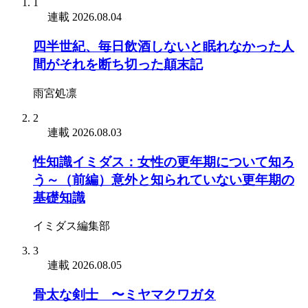
1
連載
2026.08.04
四半世紀、毎日飲酒しないと眠れなかった人
間がそれを断ち切った顛末記
雨宮処凛
2
連載
2026.08.03
性知識イミダス：女性の更年期について知ろ
う～（前編）意外と知られていない更年期の
基礎知識
イミダス編集部
3
連載
2026.08.05
骨太な剣士 〜ミヤマクワガタ