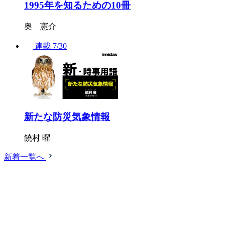
1995年を知るための10冊
奥 憲介
連載
7/30
新たな防災気象情報
饒村 曜
新着一覧へ