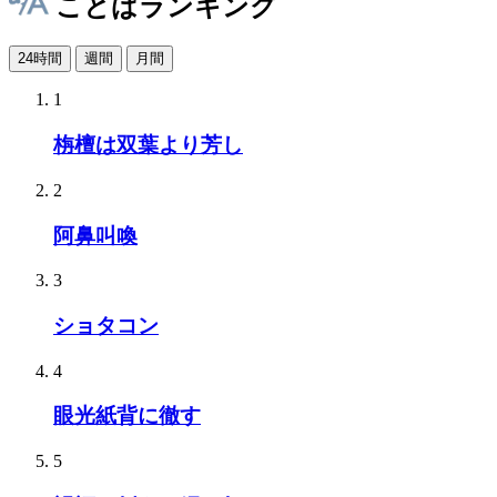
ことばランキング
24時間
週間
月間
1
栴檀は双葉より芳し
2
阿鼻叫喚
3
ショタコン
4
眼光紙背に徹す
5