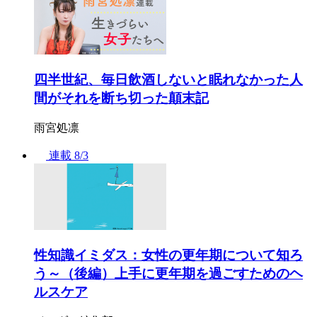
四半世紀、毎日飲酒しないと眠れなかった人
間がそれを断ち切った顛末記
雨宮処凛
連載
8/3
性知識イミダス：女性の更年期について知ろ
う～（後編）上手に更年期を過ごすためのヘ
ルスケア