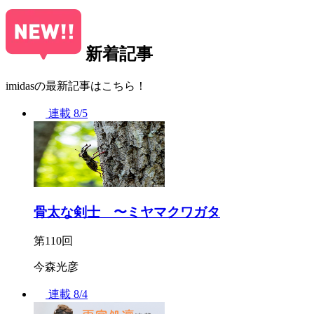
新着記事
imidasの最新記事はこちら！
連載
8/5
骨太な剣士 〜ミヤマクワガタ
第110回
今森光彦
連載
8/4