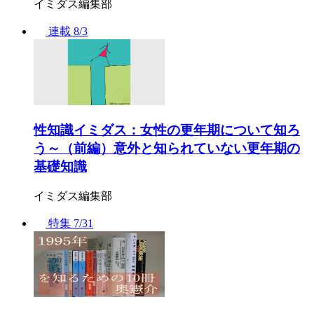
イミダス編集部
連載
8/3
性知識イミダス：女性の更年期について知ろ
う～（前編）意外と知られていない更年期の
基礎知識
イミダス編集部
特集
7/31