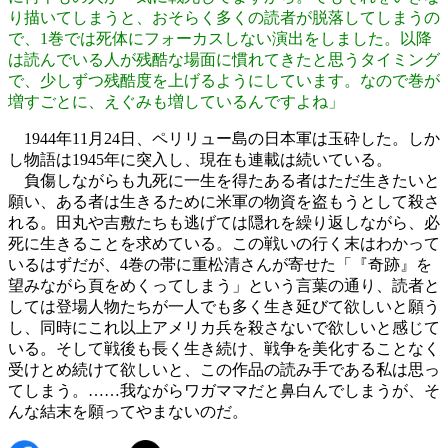
り描いてしまうと、おそらく多くの読者が脱落してしまうの
で、1巻では死体にフォーカスしない演出をしました。以降
は読んでいる人が残酷な場面に慣れてきたと思うタイミング
で、少しずつ残酷度を上げるようにしています。なので巻が
増すごとに、えぐみも増しているんですよね」
1944年11月24日、ペリリュー島の日本軍は玉砕した。しか
し物語は1945年に突入し、現在も連載は続いている。
負傷しながらも九死に一生を得たある者はただ生きたいと
願い、ある者は生きるために米軍の物資を盗もうとして殺さ
れる。田丸や吉敷たちも逃げては隠れを繰り返しながら、必
死に生きることを求めている。この戦いの行く末はわかって
いるはずだが、4巻の帯に重松清さんが寄せた「『奇跡』を
望みながら頁をめくってしまう」という言葉の通り、読者と
しては登場人物たちが一人でも多く生き延びて欲しいと願う
し、同時にこれ以上アメリカ兵を殺さないで欲しいと感じて
いる。そして戦後も長く生き続け、戦争を美化することなく
受けとめ続けて欲しいと、この作品の読み手である私は思っ
てしまう。……我ながらワガママだと鼻白んでしまうが、そ
んな結末を願ってやまないのだ。