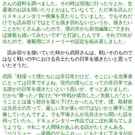
さんの資料を調べました。その時は現地に行ったりとか、生
還者のお話を聞いたりとかはしていなくて、ただ本を読んだ
りドキュメンタリー映像を見たりしていました。でもそれだ
けでも読み切りではとても描き切れないというか、描きたい
ことがたくさんあったので、僕の方から担当編集に“できれ
ば連載も描いてみたいです”と打診したんです。それでOKが
出たので、連載用にストーリーや設定を組み直しました」
読み切りを描いていた時から武田さんは、戦いそのもので
はなく戦いの中における兵士たちの日常を描きたいと思って
いたそうだ。
武田「戦場って僕たちには非日常だけど、そこにいる当事者
にとっては日常ですよね。現代の僕らにとっての非日常であ
る誰かの日常を描きたいという思いが、ずっとありました。
だから“勝った／負けた”や“作戦が成功した／失敗した”とい
うこととは違う部分を掘り下げたかったんです。僕、取材前
は元兵士の方って、厳しい方が多いのではないかと勝手に想
像していたんですよ。でも平塚さんが元兵士から聞いた話を
伺っていたら、ドキュメンタリー作品ではこぼれ落ちてしま
うような、それこそ人間味があふれる話がたくさんある。
『ペリリュー ―楽園のゲルニカ―』にもたまに下ネタが出