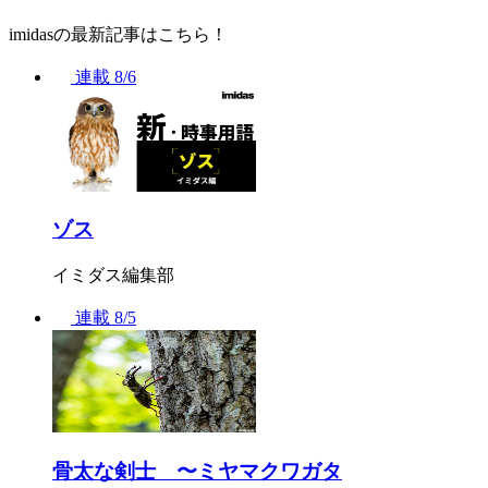
imidasの最新記事はこちら！
連載
8/6
ゾス
イミダス編集部
連載
8/5
骨太な剣士 〜ミヤマクワガタ