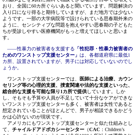
おり、全国に60カ所ぐらいあると聞いています。問題解決の
入り口になり得ると期待していますが、まだ地方では少ない
ようです。一部の大学病院等で設けられている思春期外来の
ように、センシティブな問題を抱えやすい思春期の子どもた
ちが受診しやすい医療機関がもっと増えてほしいと思いま
す。
――性暴力の被害者を支援する
「性犯罪・性暴力被害者の
ためのワンストップ支援センター」
は、各都道府県に最低1
カ所、設置されていますが、男子には対応していないのでし
ょうか。
ワンストップ支援センターでは、
医師による治療、カウン
セリング等の心理的支援、捜査関連や法的な支援といった、
総合的な支援を可能な限り1カ所で提供
しています。しか
し、そもそも予算や人員が不足していて十分なケアができな
いワンストップ支援センターも多く、被害者は女性であると
想定されていることがほとんどで、男子が相談できるかどう
かは心許ないのが現状です。
アメリカにもワンストップ支援センターと似た仕組みとし
て、
チャイルドアドボカシーセンター
（
CAC
：Children’s