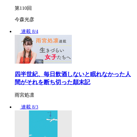
第110回
今森光彦
連載
8/4
四半世紀、毎日飲酒しないと眠れなかった人
間がそれを断ち切った顛末記
雨宮処凛
連載
8/3