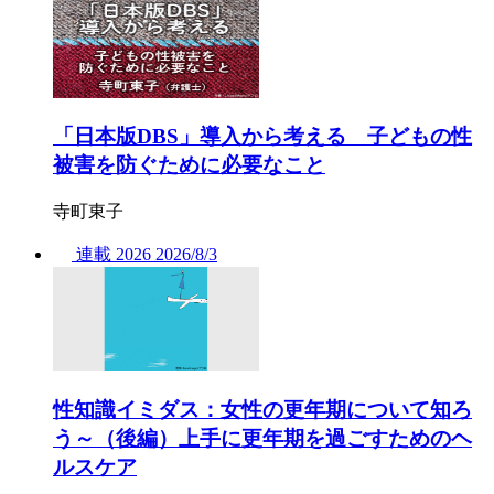
「日本版DBS」導入から考える 子どもの性
被害を防ぐために必要なこと
寺町東子
連載
2026
2026/
8/3
性知識イミダス：女性の更年期について知ろ
う～（後編）上手に更年期を過ごすためのヘ
ルスケア