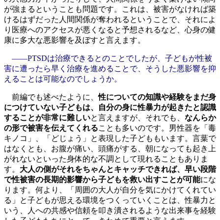
が強まるということも問題です。これは、被害がなければ築
けるはずだった人間関係が奪われるということで、それによ
り医療へのアクセスが悪くなると予想されるなど、心身の健
康に多大な悪影響を及ぼすと言えます。
――PTSDは治療できるとのことでしたが、子どもが性被
害に遭ったら早く治療を進めることで、そうした悪影響を抑
えることは可能なのでしょうか。
前編でも述べたように、
性についての知識や経験をまだ身
につけていない子どもは、自分の身に性暴力が起きたと認識
することが非常に難しい
と言えますが、それでも、
なんらか
の形で被害を伝えてくれる
ことも多いのです。男性器を「毒
キノコ」、「どじょう」と表現した子どももいます。言葉で
はなくとも、お腹が痛い、頭痛がする、朝になっても起き上
がれないといった身体的な不調として現れることもありま
す。
大人の側がそれをちゃんとキャッチできれば、早い段階
で性被害の長期的影響から子どもを救い出すことが可能
にな
ります。何より、「周囲の大人が自分を気にかけてくれてい
る」と子どもが思える環境をつくっていくことは、性暴力と
いう、人への共感や信頼を叩き潰されるような出来事を経験