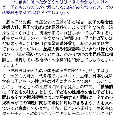
――性被害に遭ったかどうかははっきりわからないけれ
ど、子どもになんらかの気になる兆候がみられるとき、どの
診療科を受診すればいいでしょうか。
腟や肛門の傷、炎症などの症状がある場合、
女子の場合は
産婦人科、男子であれば泌尿器科
で、より専門的な診察・治
療を受けられます。初経が来ていれば小学生でも妊娠する可
能性がありますので、性交から72時間以内（早ければ早いほ
ど効果が高い）に服用する
緊急避妊薬
を、産婦人科で処方し
てもらってください。
産婦人科や泌尿器科にいきなり行くの
はハードルが高いというときは、かかりつけの小児科医に相
談
し、連携している地域の医療機関を紹介してもらうとよい
でしょう。
小児科医は子どもの身体を診る専門家というだけではな
く、子どもの味方、代弁者でもあります。近年、
日本小児科
学会
は子どもへの性虐待の対応に力を入れており、2024年1
月には「子どもへの性虐待に関する提言」の中で、
「積極的
に『子どもの味方』として、子どもの性虐待を含む子どもに
関わる全ての権利侵害について発信すると同時に、全ての小
児科医がこの問題に関して適切に対応できるよう」力を入れ
ていくと宣言
しています。今後、日本の小児科で、性被害に
遭った子どもへの対応についてのトレーニングなどがさらに