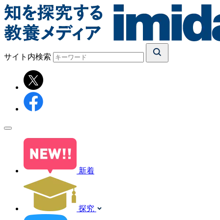
サイト内検索
新着
探究