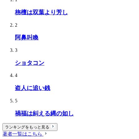
栴檀は双葉より芳し
2
阿鼻叫喚
3
ショタコン
4
盗人に追い銭
5
禍福は糾える縄の如し
ランキングをもっと見る
著者一覧はこちら