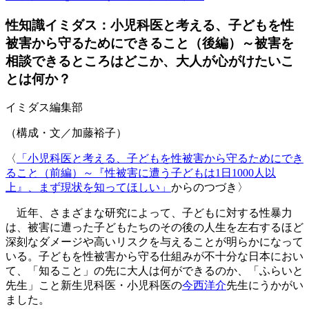
性知識イミダス：小児科医と考える、子どもを性
被害から守るためにできること（後編）～被害を
相談できるところはどこか、大人が心がけたいこ
とは何か？
イミダス編集部
（構成・文／加藤裕子）
〈
「小児科医と考える、子どもを性被害から守るためにでき
ること（前編）～『性被害に遭う子どもは1日1000人以
上』、まず現状を知ってほしい」
からのつづき〉
近年、さまざまな研究によって、子どもに対する性暴力
は、被害に遭った子どもたちのその後の人生を左右するほど
深刻なダメージや高いリスクを与えることが明らかになって
いる。子どもを性被害から守る仕組みが不十分な日本におい
て、「知ること」の先に大人は何ができるのか、「ふらいと
先生」こと新生児科医・小児科医の
今西洋介
先生にうかがい
ました。