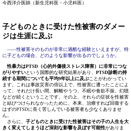
今西洋介医師（新生児科医・小児科医）
子どものときに受けた性被害のダメー
ジは生涯に及ぶ
――性被害そのものが非常に過酷な経験といえますが、特
に子どもの場合、どのような影響が出るのでしょうか。
性暴力はPTSD（心的外傷後ストレス障害）に非常につな
がりやすい
という国際的な研究結果があり、
PTSD診断の持
続する期間についても平均9年以上に及ぶ
ことがわかってい
ます。これは事故災害の倍以上で、性被害に遭ったことによ
って、それだけ長い間、解離やうつ、不眠や食欲不振、幻聴
などが続くということです。その上、それらの症状を性被害
と結びつけられなかったために、本来、治療すれば回復する
はずのPTSDに長く苦しんでいる被害者も少なくありませ
ん。
さらに、
子どものときに受けた性被害はその子の人生を大
きく変えてしまうほど深刻な影響を及ぼす可能性
がありま