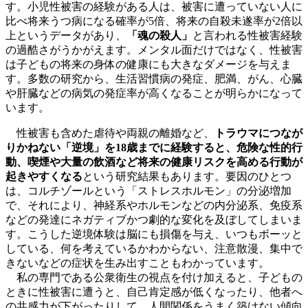
す。小児性被害の経験がある人は、被害に遭っていない人に
比べ将来うつ病になる確率が5倍、将来の自殺未遂率が2倍以
上というデータがあり、
「魂の殺人」
と言われる性被害経験
の過酷さがうかがえます。メンタル面だけではなく、性被害
は子どもの将来の身体の健康にも大きなダメージを与えま
す。多数の研究から、生活習慣病の発症、肥満、がん、心臓
や肝臓などの病気の発症率が高くなることが明らかになって
います。
性被害も含めた虐待や両親の離婚など、
トラウマにつなが
りかねない「逆境」を18歳までに経験すると、危険な性的行
動、喫煙や大量の飲酒など将来の健康リスクを高める行動が
起きやすくなる
という研究結果もあります。要因のひとつ
は、コルチゾールという「ストレスホルモン」の分泌増加
で、それにより、神経系やホルモンなどの内分泌系、免疫系
などの発達にネガティブかつ劇的な変化を及ぼしてしまいま
す。こうした逆境体験は脳にも損傷を与え、いつもボーッと
している、何を考えているかわからない、注意散漫、集中で
きないなどの症状を生み出すこともわかっています。
私の専門である公衆衛生の視点を付け加えると、子どもの
ときに性被害に遭うと、自己肯定感が低くなったり、他者へ
の共感力が下がったりして、人間関係をうまく築けない傾向