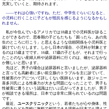
充実していくと、期待されます。
――それは心強いですね。ただ、中学生ぐらいになると、
小児科に行くことに子どもが抵抗を感じるようになるかもし
れません。
私が今住んでいるアメリカでは18歳まで小児科医が診るこ
とができるので、思春期の子どもたちも「困ったら、あの先
生のところに行こう」と思えるような信頼関係を小児科医と
築けていたりします。しかし日本の場合、小児科が対象とす
るのは15歳までです。16歳、17歳の子どもが、それまで行っ
たことのない産婦人科や泌尿器科に行くのは、確かになかな
か難しいと思います。
先ほど、男子の場合は泌尿器科と言いましたが、泌尿器科
と言っても高齢者に多い前立腺のトラブルを主に診ていて、
性被害のケアについて詳しくない医師もいます。故ジャニー
喜多川氏による性暴力が大きな問題になったことで、男子も
性被害に遭うという認識はだいぶ広がってきましたが、男子
が相談できる場所は、日本では非常に限られているのは問題
です。
最近、
ユースクリニック
という、若者たちが心や身体、性
の悩みなどを気軽に無料で相談できる場所が日本でも増えて