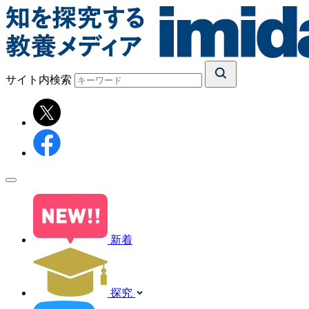
サイト内検索
新着
探究