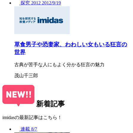
探究
2012
2012/
9/19
草食男子や恐妻家、わわしい女もいる狂言の
世界
古典が苦手な人にもよく分かる狂言の魅力
茂山千三郎
新着記事
imidasの最新記事はこちら！
連載
8/7