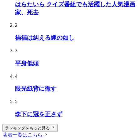
はらたいら クイズ番組でも活躍した人気漫画
家、死去
2
禍福は糾える縄の如し
3
平身低頭
4
眼光紙背に徹す
5
李下に冠を正さず
ランキングをもっと見る
著者一覧はこちら