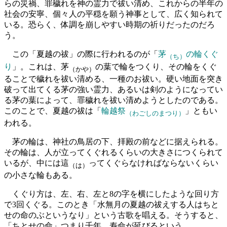
らの災禍、罪穢れを神の霊力で祓い清め、これからの半年の
社会の安寧、個々人の平穏を願う神事として、広く知られて
いる。恐らく、体調を崩しやすい時期の祈りだったのだろ
う。
この「夏越の祓」の際に行われるのが「
茅
の輪くぐ
（ち）
り
」。これは、茅
の葉で輪をつくり、その輪をくぐ
（かや）
ることで穢れを祓い清める、一種のお祓い。硬い地面を突き
破って出てくる茅の強い霊力、あるいは剣のようになってい
る茅の葉によって、罪穢れを祓い清めようとしたのである。
このことで、夏越の祓は「
輪越祭
」ともい
（わごしのまつり）
われる。
茅の輪は、神社の鳥居の下、拝殿の前などに据えられる。
その輪は、人が立ってくぐれるくらいの大きさにつくられて
いるが、中には這
ってくぐらなければならないくらい
（は）
の小さな輪もある。
くぐり方は、左、右、左と8の字を横にしたような回り方
で3回くぐる。このとき「水無月の夏越の祓えする人はちと
せの命のぶというなり」という古歌を唱える。そうすると、
「ちとせの命」つまり千年、寿命が延びるという。