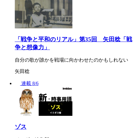
「戦争と平和のリアル」第35回 矢田稔「戦
争と想像力」
自分の歌が誰かを戦場に向かわせたのかもしれない
矢田稔
連載
8/6
ゾス