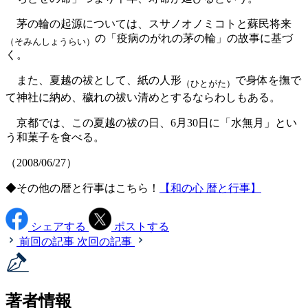
茅の輪の起源については、スサノオノミコトと蘇民将来
の「疫病のがれの茅の輪」の故事に基づ
（そみんしょうらい）
く。
また、夏越の祓として、紙の人形
で身体を撫で
（ひとがた）
て神社に納め、穢れの祓い清めとするならわしもある。
京都では、この夏越の祓の日、6月30日に「水無月」とい
う和菓子を食べる。
（2008/06/27）
◆その他の暦と行事はこちら！
【和の心 暦と行事】
シェアする
ポストする
前回の記事
次回の記事
著者情報