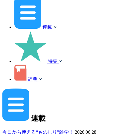
連載
特集
辞典
連載
今日から使える“ものしり”雑学！
2026.06.28