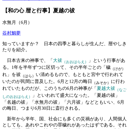
【和の心 暦と行事】夏越の祓
水無月（6月）
谷村鯛夢
知っていますか？ 日本の四季と暮らしが生んだ、暦やしき
たりを紹介。
日本古来の神事で、「
大祓
」という行事があ
（おおはらえ）
る。1年を半年ずつに区切って、その半年ごとの「穢
（けが）
れ」を祓
い清めるもので、もともと宮中で行われて
（はら）
いたのが民間に普及した。6月と12月の晦日
に行わ
（みそか）
れていたものだが、このうちの6月の神事が「
夏越大祓
（なご
」といわれて盛大になった。「夏越の祓」
しのおおはらえ）
「名越の祓」「水無月の祓」「六月祓」などともいい、6月
の晦日、つまり6月30日に斎行される。
新年から半年、国、社会にも多くの災禍があり、人間個人
としても、あれやこれやの罪穢れがあったはずである。それ