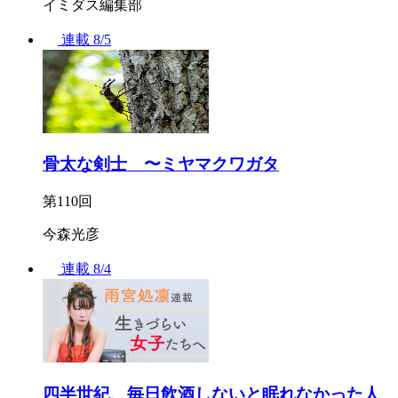
イミダス編集部
連載
8/5
骨太な剣士 〜ミヤマクワガタ
第110回
今森光彦
連載
8/4
四半世紀、毎日飲酒しないと眠れなかった人