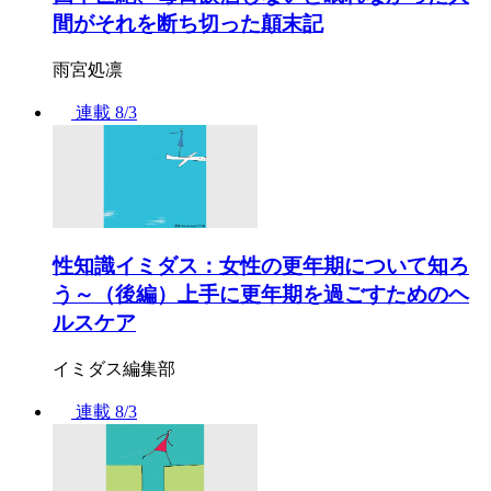
間がそれを断ち切った顛末記
雨宮処凛
連載
8/3
性知識イミダス：女性の更年期について知ろ
う～（後編）上手に更年期を過ごすためのヘ
ルスケア
イミダス編集部
連載
8/3