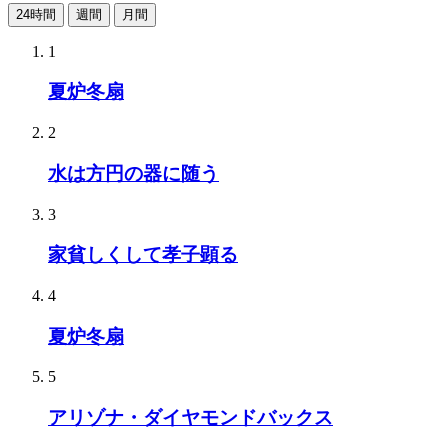
24時間
週間
月間
1
夏炉冬扇
2
水は方円の器に随う
3
家貧しくして孝子顕る
4
夏炉冬扇
5
アリゾナ・ダイヤモンドバックス