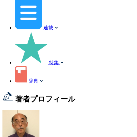
連載
特集
辞典
著者プロフィール