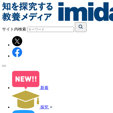
サイト内検索
新着
探究