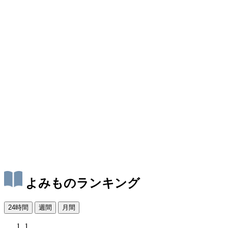
よみものランキング
24時間
週間
月間
1