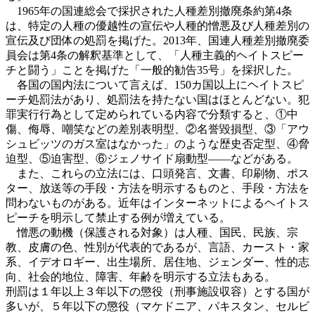
1965年の国連総会で採択された人種差別撤廃条約第4条
は、特定の人種の優越性の宣伝や人種的憎悪及び人種差別の
宣伝及び団体の処罰を掲げた。2013年、国連人種差別撤廃委
員会は第4条の解釈基準として、「人種主義的ヘイトスピー
チと闘う」ことを掲げた「一般的勧告35号」を採択した。
各国の国内法について言えば、150カ国以上にヘイトスピ
ーチ処罰法があり、処罰法を持たない国はほとんどない。犯
罪実行行為として定められている内容で分類すると、①中
傷、侮辱、嘲笑などの差別表明型、②名誉毀損型、③「アウ
シュビッツのガス室はなかった」のような歴史否定型、④脅
迫型、⑤迫害型、⑥ジェノサイド扇動型――などがある。
また、これらの立法には、口頭発言、文書、印刷物、ポス
ター、放送等の手段・方法を明示するものと、手段・方法を
問わないものがある。近年はインターネットによるヘイトス
ピーチを明示して禁止する例が増えている。
憎悪の動機（保護される対象）は人種、国民、民族、宗
教、皮膚の色、性別が代表的であるが、言語、カースト・家
系、イデオロギー、出生場所、居住地、ジェンダー、性的志
向、社会的地位、障害、年齢を明示する立法もある。
刑罰は１年以上３年以下の懲役（刑事施設収容）とする国が
多いが、５年以下の懲役（マケドニア、パキスタン、セルビ