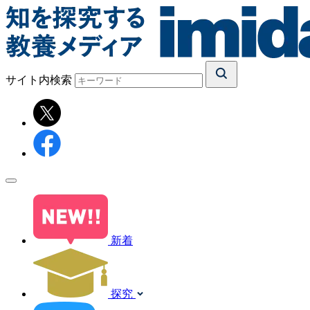
サイト内検索
新着
探究