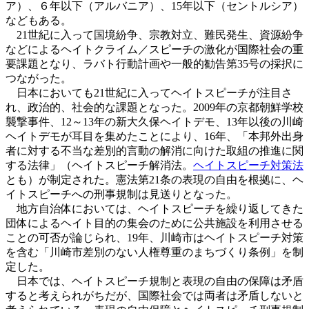
ア）、６年以下（アルバニア）、15年以下（セントルシア）
などもある。
21世紀に入って国境紛争、宗教対立、難民発生、資源紛争
などによるヘイトクライム／スピーチの激化が国際社会の重
要課題となり、ラバト行動計画や一般的勧告第35号の採択に
つながった。
日本においても21世紀に入ってヘイトスピーチが注目さ
れ、政治的、社会的な課題となった。2009年の京都朝鮮学校
襲撃事件、12～13年の新大久保ヘイトデモ、13年以後の川崎
ヘイトデモが耳目を集めたことにより、16年、「本邦外出身
者に対する不当な差別的言動の解消に向けた取組の推進に関
する法律」（ヘイトスピーチ解消法。
ヘイトスピーチ対策法
とも）が制定された。憲法第21条の表現の自由を根拠に、ヘ
イトスピーチへの刑事規制は見送りとなった。
地方自治体においては、ヘイトスピーチを繰り返してきた
団体によるヘイト目的の集会のために公共施設を利用させる
ことの可否が論じられ、19年、川崎市はヘイトスピーチ対策
を含む「川崎市差別のない人権尊重のまちづくり条例」を制
定した。
日本では、ヘイトスピーチ規制と表現の自由の保障は矛盾
すると考えられがちだが、国際社会では両者は矛盾しないと