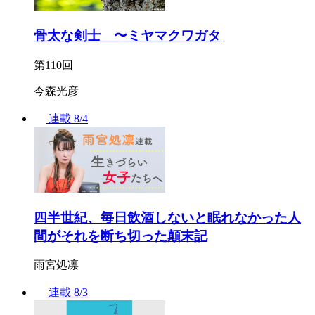
骨太な剣士 〜ミヤマクワガタ
第110回
今森光彦
連載
8/4
四半世紀、毎日飲酒しないと眠れなかった人
間がそれを断ち切った顛末記
雨宮処凛
連載
8/3