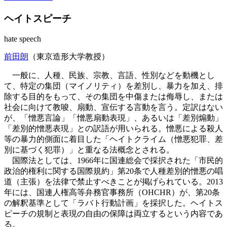
ヘイトスピーチ
hate speech
前田朗
（東京造形大学教授）
一般に、人種、民族、宗教、言語、性別などを動機とし
て、特定の集団（マイノリティ）を差別し、暴力を加え、排
除する目的をもって、その集団を中傷または侮辱し、または
社会に向けて教唆、扇動、宣伝する言動を言う。定訳はない
が、「憎悪言論」「憎悪扇動表現」、あるいは「差別煽動」
「差別的憎悪表現」との訳語が用いられる。憎悪による殺人
等の暴力的側面に着目した「ヘイトクライム（憎悪犯罪、差
別に基づく犯罪）」と重なる法概念とされる。
国際法としては、1966年に国連総会で採択された「市民的
政治的権利に関する国際規約」第20条で人種差別的憎悪の唱
道（主張）を法律で禁止すべきことが掲げられている。2013
年には、国連人権高等弁務官事務所（OHCHR）が、第20条
の解釈基準として「ラバト行動計画」を採択した。ヘイトス
ピーチの規制と表現の自由の保障は両立するという内容であ
る。