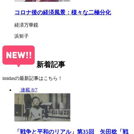
コロナ後の経済風景：様々な二極分化
経済万華鏡
浜矩子
新着記事
imidasの最新記事はこちら！
連載
8/7
「戦争と平和のリアル」第35回 矢田稔「戦