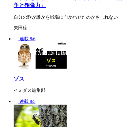
争と想像力」
自分の歌が誰かを戦場に向かわせたのかもしれない
矢田稔
連載
8/6
ゾス
イミダス編集部
連載
8/5