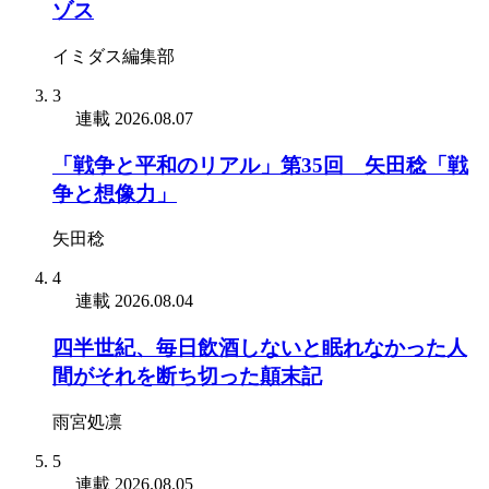
ゾス
イミダス編集部
3
連載
2026.08.07
「戦争と平和のリアル」第35回 矢田稔「戦
争と想像力」
矢田稔
4
連載
2026.08.04
四半世紀、毎日飲酒しないと眠れなかった人
間がそれを断ち切った顛末記
雨宮処凛
5
連載
2026.08.05