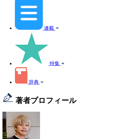
連載
特集
辞典
著者プロフィール