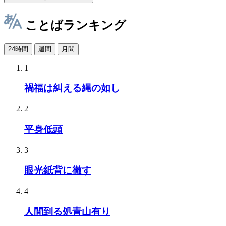
ことばランキング
24時間
週間
月間
1
禍福は糾える縄の如し
2
平身低頭
3
眼光紙背に徹す
4
人間到る処青山有り