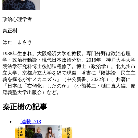
政治心理学者
秦正樹
はた まさき
1988年生まれ。大阪経済大学准教授。専門分野は政治心理
学・政治行動論・現代日本政治分析。2016年、神戸大学大学
院法学研究科博士後期課程修了。博士（政治学）。北九州市
立大学、京都府立大学を経て現職。著書に『陰謀論 民主主
義を揺るがすメカニズム』（中公新書、2022年）、共著に
『日本は「右傾化」したのか』（小熊英二・樋口直人編、慶
應義塾大学出版会）など。
秦正樹の記事
連載
2/18