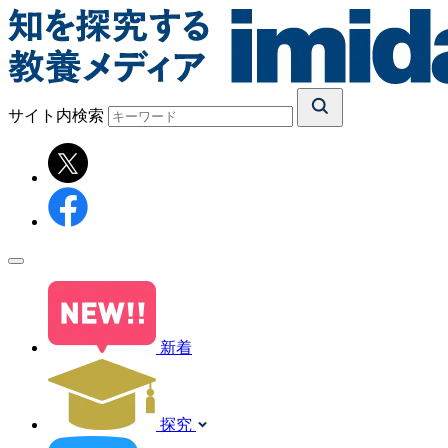
サイト内検索
新着
探究