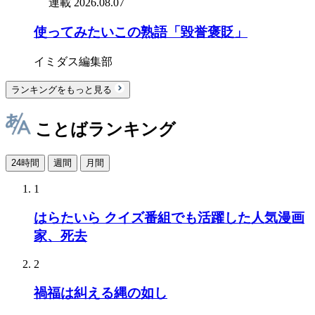
連載
2026.08.07
使ってみたいこの熟語「毀誉褒貶」
イミダス編集部
ランキングをもっと見る
ことばランキング
24時間
週間
月間
1
はらたいら クイズ番組でも活躍した人気漫画
家、死去
2
禍福は糾える縄の如し