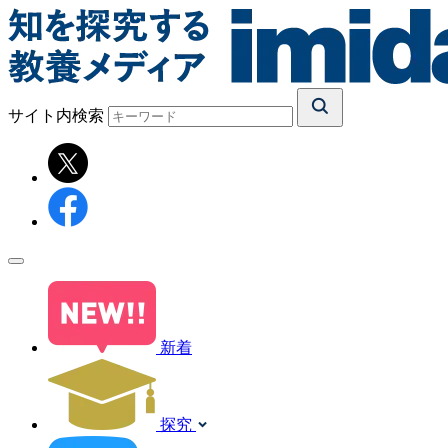
サイト内検索
新着
探究