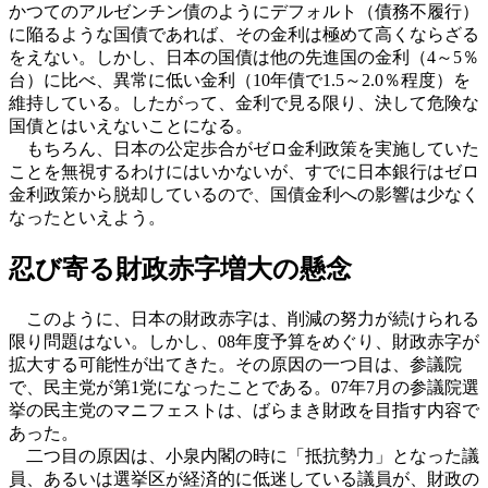
かつてのアルゼンチン債のようにデフォルト（債務不履行）
に陥るような国債であれば、その金利は極めて高くならざる
をえない。しかし、日本の国債は他の先進国の金利（4～5％
台）に比べ、異常に低い金利（10年債で1.5～2.0％程度）を
維持している。したがって、金利で見る限り、決して危険な
国債とはいえないことになる。
もちろん、日本の公定歩合がゼロ金利政策を実施していた
ことを無視するわけにはいかないが、すでに日本銀行はゼロ
金利政策から脱却しているので、国債金利への影響は少なく
なったといえよう。
忍び寄る財政赤字増大の懸念
このように、日本の財政赤字は、削減の努力が続けられる
限り問題はない。しかし、08年度予算をめぐり、財政赤字が
拡大する可能性が出てきた。その原因の一つ目は、参議院
で、民主党が第1党になったことである。07年7月の参議院選
挙の民主党のマニフェストは、ばらまき財政を目指す内容で
あった。
二つ目の原因は、小泉内閣の時に「抵抗勢力」となった議
員、あるいは選挙区が経済的に低迷している議員が、財政の