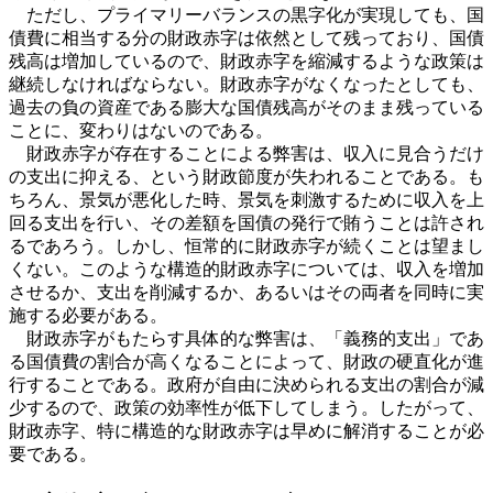
ただし、プライマリーバランスの黒字化が実現しても、国
債費に相当する分の財政赤字は依然として残っており、国債
残高は増加しているので、財政赤字を縮減するような政策は
継続しなければならない。財政赤字がなくなったとしても、
過去の負の資産である膨大な国債残高がそのまま残っている
ことに、変わりはないのである。
財政赤字が存在することによる弊害は、収入に見合うだけ
の支出に抑える、という財政節度が失われることである。も
ちろん、景気が悪化した時、景気を刺激するために収入を上
回る支出を行い、その差額を国債の発行で賄うことは許され
るであろう。しかし、恒常的に財政赤字が続くことは望まし
くない。このような構造的財政赤字については、収入を増加
させるか、支出を削減するか、あるいはその両者を同時に実
施する必要がある。
財政赤字がもたらす具体的な弊害は、「義務的支出」であ
る国債費の割合が高くなることによって、財政の硬直化が進
行することである。政府が自由に決められる支出の割合が減
少するので、政策の効率性が低下してしまう。したがって、
財政赤字、特に構造的な財政赤字は早めに解消することが必
要である。