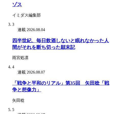
ゾス
イミダス編集部
3
連載
2026.08.04
四半世紀、毎日飲酒しないと眠れなかった人
間がそれを断ち切った顛末記
雨宮処凛
4
連載
2026.08.07
「戦争と平和のリアル」第35回 矢田稔「戦
争と想像力」
矢田稔
5