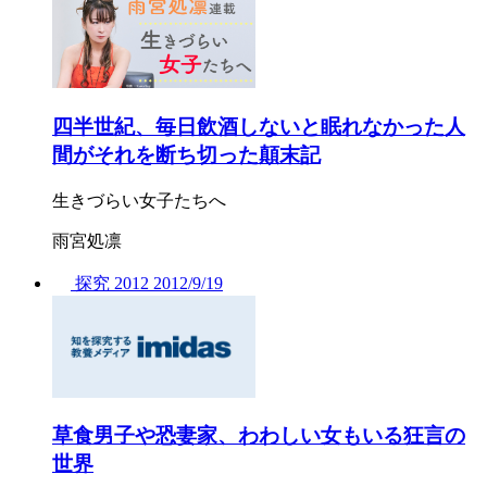
四半世紀、毎日飲酒しないと眠れなかった人
間がそれを断ち切った顛末記
生きづらい女子たちへ
雨宮処凛
探究
2012
2012/
9/19
草食男子や恐妻家、わわしい女もいる狂言の
世界