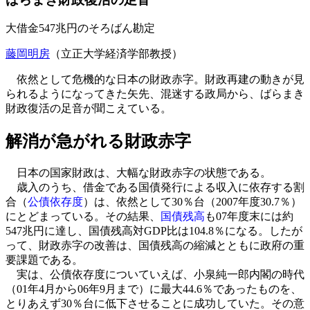
大借金547兆円のそろばん勘定
藤岡明房
（立正大学経済学部教授）
依然として危機的な日本の財政赤字。財政再建の動きが見
られるようになってきた矢先、混迷する政局から、ばらまき
財政復活の足音が聞こえている。
解消が急がれる財政赤字
日本の国家財政は、大幅な財政赤字の状態である。
歳入のうち、借金である国債発行による収入に依存する割
合（
公債依存度
）は、依然として30％台（2007年度30.7％）
にとどまっている。その結果、
国債残高
も07年度末には約
547兆円に達し、国債残高対GDP比は104.8％になる。したが
って、財政赤字の改善は、国債残高の縮減とともに政府の重
要課題である。
実は、公債依存度についていえば、小泉純一郎内閣の時代
（01年4月から06年9月まで）に最大44.6％であったものを、
とりあえず30％台に低下させることに成功していた。その意