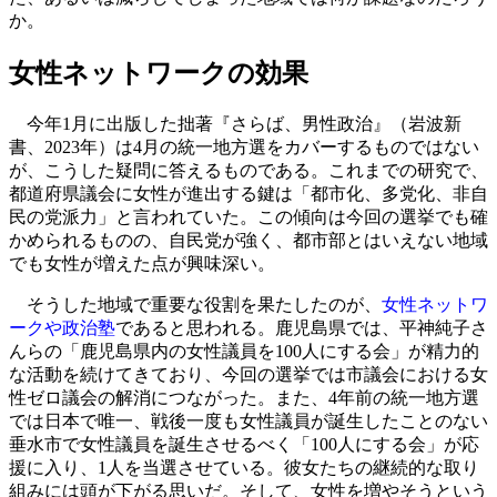
か。
女性ネットワークの効果
今年1月に出版した拙著『さらば、男性政治』（岩波新
書、2023年）は4月の統一地方選をカバーするものではない
が、こうした疑問に答えるものである。これまでの研究で、
都道府県議会に女性が進出する鍵は「都市化、多党化、非自
民の党派力」と言われていた。この傾向は今回の選挙でも確
かめられるものの、自民党が強く、都市部とはいえない地域
でも女性が増えた点が興味深い。
そうした地域で重要な役割を果たしたのが、
女性ネットワ
ークや政治塾
であると思われる。鹿児島県では、平神純子さ
んらの「鹿児島県内の女性議員を100人にする会」が精力的
な活動を続けてきており、今回の選挙では市議会における女
性ゼロ議会の解消につながった。また、4年前の統一地方選
では日本で唯一、戦後一度も女性議員が誕生したことのない
垂水市で女性議員を誕生させるべく「100人にする会」が応
援に入り、1人を当選させている。彼女たちの継続的な取り
組みには頭が下がる思いだ。そして、女性を増やそうという