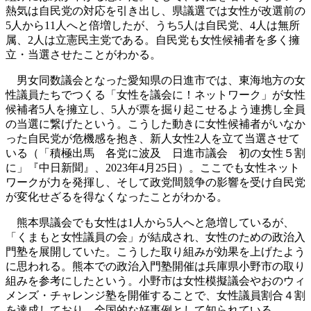
熱気は自民党の対応を引き出し、県議選では女性が改選前の
5人から11人へと倍増したが、うち5人は自民党、4人は無所
属、2人は立憲民主党である。自民党も女性候補者を多く擁
立・当選させたことがわかる。
男女同数議会となった愛知県の日進市では、東海地方の女
性議員たちでつくる「女性を議会に！ネットワーク」が女性
候補者5人を擁立し、5人が票を掘り起こせるよう連携し全員
の当選に繋げたという。こうした動きに女性候補者がいなか
った自民党が危機感を抱き、新人女性2人を立て当選させて
いる（「積極出馬 各党に波及 日進市議会 初の女性５割
に」『中日新聞』、2023年4月25日）。ここでも女性ネット
ワークが力を発揮し、そして政党間競争の影響を受け自民党
が変化せざるを得なくなったことがわかる。
熊本県議会でも女性は1人から5人へと急増しているが、
「くまもと女性議員の会」が結成され、女性のための政治入
門塾を展開していた。こうした取り組みが効果を上げたよう
に思われる。熊本での政治入門塾開催は兵庫県小野市の取り
組みを参考にしたという。小野市は女性模擬議会やおのウィ
メンズ・チャレンジ塾を開催することで、女性議員割合４割
を達成しており、全国的な好事例として知られている。