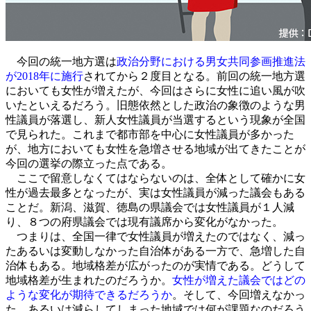
今回の統一地方選は
政治分野における男女共同参画推進法
が2018年に施行
されてから２度目となる。前回の統一地方選
においても女性が増えたが、今回はさらに女性に追い風が吹
いたといえるだろう。旧態依然とした政治の象徴のような男
性議員が落選し、新人女性議員が当選するという現象が全国
で見られた。これまで都市部を中心に女性議員が多かった
が、地方においても女性を急増させる地域が出てきたことが
今回の選挙の際立った点である。
ここで留意しなくてはならないのは、全体として確かに女
性が過去最多となったが、実は女性議員が減った議会もある
ことだ。新潟、滋賀、徳島の県議会では女性議員が１人減
り、８つの府県議会では現有議席から変化がなかった。
つまりは、全国一律で女性議員が増えたのではなく、減っ
たあるいは変動しなかった自治体がある一方で、急増した自
治体もある。地域格差が広がったのが実情である。どうして
地域格差が生まれたのだろうか。
女性が増えた議会ではどの
ような変化が期待できるだろうか
。そして、今回増えなかっ
た、あるいは減らしてしまった地域では何が課題なのだろう