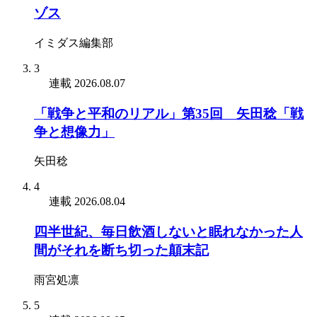
ゾス
イミダス編集部
3
連載
2026.08.07
「戦争と平和のリアル」第35回 矢田稔「戦
争と想像力」
矢田稔
4
連載
2026.08.04
四半世紀、毎日飲酒しないと眠れなかった人
間がそれを断ち切った顛末記
雨宮処凛
5