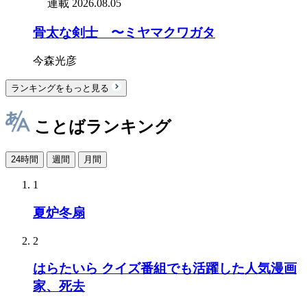
連載
2026.08.05
骨太な剣士 〜ミヤマクワガタ
今森光彦
ランキングをもっと見る
ことばランキング
24時間
週間
月間
1
夏炉冬扇
2
はらたいら クイズ番組でも活躍した人気漫画
家、死去