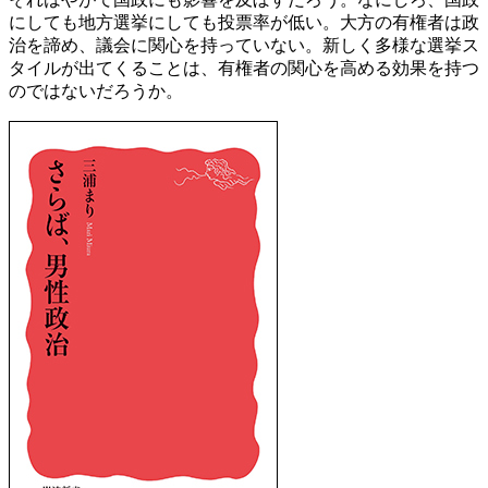
にしても地方選挙にしても投票率が低い。大方の有権者は政
治を諦め、議会に関心を持っていない。新しく多様な選挙ス
タイルが出てくることは、有権者の関心を高める効果を持つ
のではないだろうか。