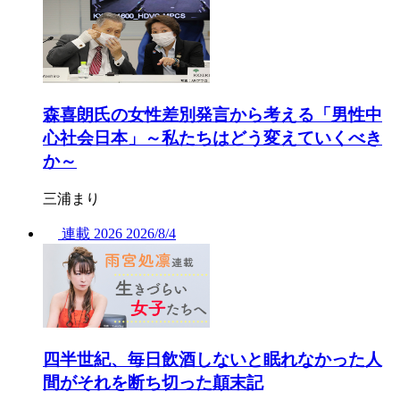
森喜朗氏の女性差別発言から考える「男性中
心社会日本」～私たちはどう変えていくべき
か～
三浦まり
連載
2026
2026/
8/4
四半世紀、毎日飲酒しないと眠れなかった人
間がそれを断ち切った顛末記