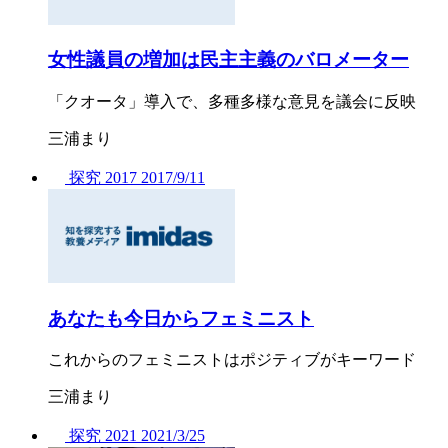
女性議員の増加は民主主義のバロメーター
「クオータ」導入で、多種多様な意見を議会に反映
三浦まり
探究
2017
2017/
9/11
あなたも今日からフェミニスト
これからのフェミニストはポジティブがキーワード
三浦まり
探究
2021
2021/
3/25