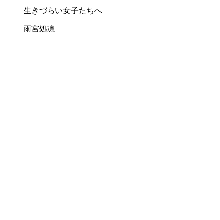
生きづらい女子たちへ
雨宮処凛