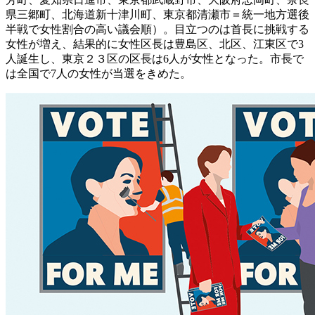
県三郷町、北海道新十津川町、東京都清瀬市＝統一地方選後
半戦で女性割合の高い議会順）。目立つのは首長に挑戦する
女性が増え、結果的に女性区長は豊島区、北区、江東区で3
人誕生し、東京２３区の区長は6人が女性となった。市長で
は全国で7人の女性が当選をきめた。