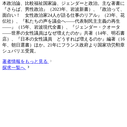
本政治論、比較福祉国家論、ジェンダーと政治。主な著書に
『さらば、男性政治』（2023年、岩波新書）、『政治って、
面白い！ 女性政治家24人が語る仕事のリアル』（23年、花
伝社）、『私たちの声を議会へ――代表制民主主義の再生
――』（15年、岩波現代全書）、『ジェンダー・クオータ
――世界の女性議員はなぜ増えたのか』共著（14年、明石書
店）、『日本の女性議員 どうすれば増えるのか』編著（16
年、朝日選書）ほか。21年にフランス政府より国家功労勲章
シュバリエ受賞。
著者情報をもっと見る
探求一覧へ