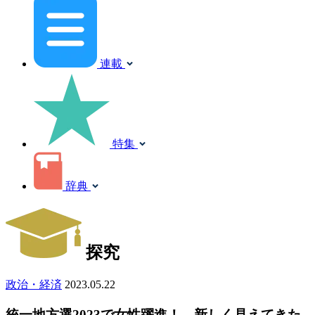
連載
特集
辞典
探究
政治・経済
2023.05.22
統一地方選2023で女性躍進！ 新しく見えてきた