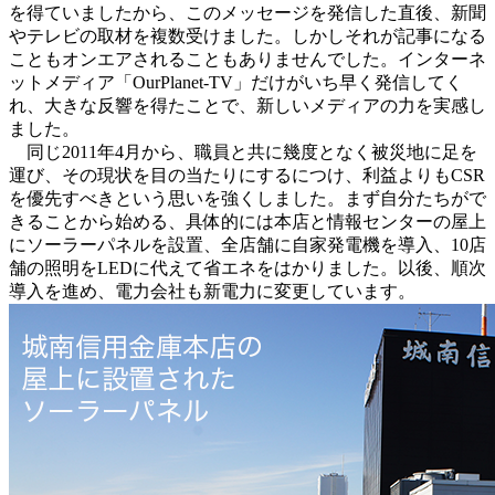
を得ていましたから、このメッセージを発信した直後、新聞
やテレビの取材を複数受けました。しかしそれが記事になる
こともオンエアされることもありませんでした。インターネ
ットメディア「OurPlanet-TV」だけがいち早く発信してく
れ、大きな反響を得たことで、新しいメディアの力を実感し
ました。
同じ2011年4月から、職員と共に幾度となく被災地に足を
運び、その現状を目の当たりにするにつけ、利益よりもCSR
を優先すべきという思いを強くしました。まず自分たちがで
きることから始める、具体的には本店と情報センターの屋上
にソーラーパネルを設置、全店舗に自家発電機を導入、10店
舗の照明をLEDに代えて省エネをはかりました。以後、順次
導入を進め、電力会社も新電力に変更しています。