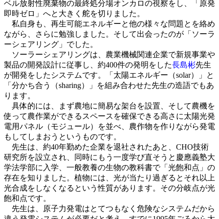
ベル放射性廃棄物の最終処分場オンカロの視察をし、「原発
即時ゼロ」へと大きく舵を切りました。
私自身も、再生可能エネルギーと他の様々な問題とを絡め
ながら、さらに勉強しました。そして出会ったのが「ソーラ
ーシェアリング」でした。
ソーラーシェアリングは、農業機械関連企業で新規事業や
製品の開発設計に従事し、約400件の発明をした
長島彬
先生
が開発をしたシステムです。「太陽エネルギー（solar）」と
「分かち合う（sharing）」を組み合わせた先生の造語でもあ
ります。
具体的には、まず農地に簡易な架台を設置、そして農機を
使って農作業ができるスペースを確保できる高さに太陽光発
電用パネル（モジュール）を並べ、農作物を作りながら発電
もしてしまおうというものです。
先生は、約40年勤めた企業を退社されたあと、CHO技術
研究所を設立され、同時にもう一度学び直そうと慶應義塾大
学法学部に入学、一般教養の生物の教科書で「光飽和点」の
存在を知りました。植物には、光が当たり過ぎるとそれ以上
光合成をしなくなるという性質があります。その分岐点が光
飽和点です。
先生は、原子力発電はとてつもなく危険なシステムだから
違う発電システムが必要だと考え、すでに1995年ごろから太