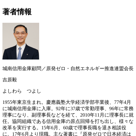
著者情報
城南信用金庫顧問／原発ゼロ・自然エネルギー推進連盟会長
吉原毅
よしわら つよし
1955年東京生まれ。慶應義塾大学経済学部卒業後、77年4月
に城南信用金庫に入庫。92年に37歳で常勤理事、96年に常務
理事になり、副理事長などを経て、2010年11月に理事長に就
任。協同組織である信用金庫の原点回帰を打ち出し、様々な
改革を実行する。15年6月、60歳で理事長職を退き相談役
に。17年6月より現職。主な著書に『原発ゼロで日本経済は