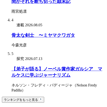
間がそれを断ち切った顛末記
雨宮処凛
4
連載
2026.08.05
骨太な剣士 〜ミヤマクワガタ
今森光彦
5
探究
2026.07.13
【弟子が語る】ノーベル賞作家ガルシア゠マ
ルケスに学ぶジャーナリズム
ネルソン・フレディ・パディージャ（Nelson Fredy
Padilla）
ランキングをもっと見る