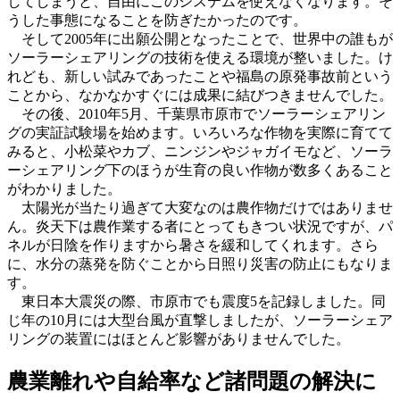
してしまうと、自由にこのシステムを使えなくなります。そ
うした事態になることを防ぎたかったのです。
そして2005年に出願公開となったことで、世界中の誰もが
ソーラーシェアリングの技術を使える環境が整いました。け
れども、新しい試みであったことや福島の原発事故前という
ことから、なかなかすぐには成果に結びつきませんでした。
その後、2010年5月、千葉県市原市でソーラーシェアリン
グの実証試験場を始めます。いろいろな作物を実際に育てて
みると、小松菜やカブ、ニンジンやジャガイモなど、ソーラ
ーシェアリング下のほうが生育の良い作物が数多くあること
がわかりました。
太陽光が当たり過ぎて大変なのは農作物だけではありませ
ん。炎天下は農作業する者にとってもきつい状況ですが、パ
ネルが日陰を作りますから暑さを緩和してくれます。さら
に、水分の蒸発を防ぐことから日照り災害の防止にもなりま
す。
東日本大震災の際、市原市でも震度5を記録しました。同
じ年の10月には大型台風が直撃しましたが、ソーラーシェア
リングの装置にはほとんど影響がありませんでした。
農業離れや自給率など諸問題の解決に