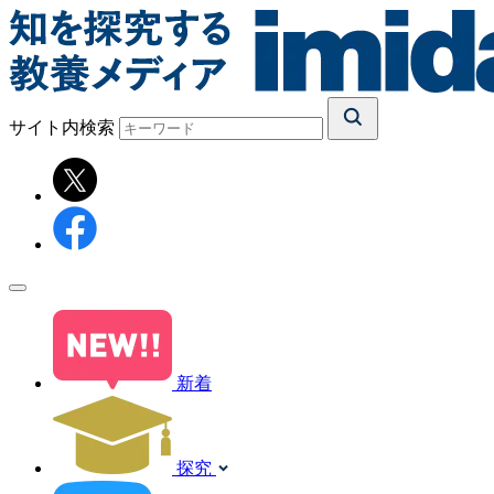
サイト内検索
新着
探究