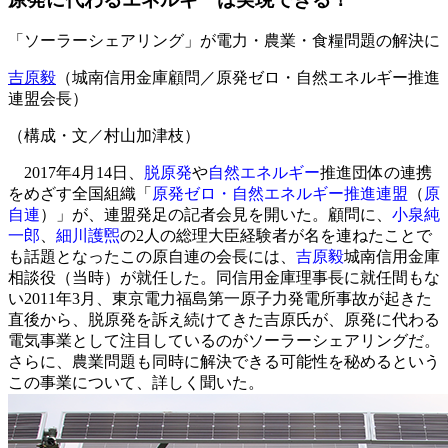
「ソーラーシェアリング」が電力・農業・食糧問題の解決に
吉原毅
（城南信用金庫顧問／原発ゼロ・自然エネルギー推進
連盟会長）
（構成・文／村山加津枝）
2017年4月14日、
脱原発
や
自然エネルギー
推進団体の連携
をめざす全国組織「
原発ゼロ・自然エネルギー推進連盟
（
原
自連
）」が、連盟発足の記者会見を開いた。顧問に、
小泉純
一郎
、
細川護煕
の2人の総理大臣経験者が名を連ねたことで
も話題となったこの原自連の会長には、
吉原毅
城南信用金庫
相談役（当時）が就任した。同信用金庫理事長に就任間もな
い2011年3月、東京電力福島第一原子力発電所事故が起きた
直後から、脱原発を訴え続けてきた吉原氏が、原発に代わる
電気事業として注目しているのがソーラーシェアリングだ。
さらに、農業問題も同時に解決できる可能性を秘めるという
この事業について、詳しく聞いた。