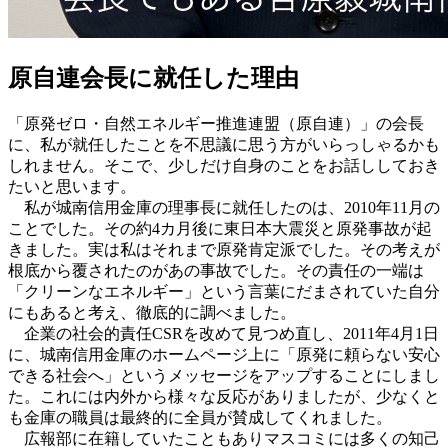
原自連会長に就任した理由
「原発ゼロ・自然エネルギー推進連盟（原自連）」の会長
に、私が就任したことを不思議に思う方がいらっしゃるかも
しれません。そこで、少しだけ自身のことをお話ししておき
たいと思います。
私が城南信用金庫の理事長に就任したのは、2010年11月の
ことでした。その約4カ月後に東日本大震災と原発事故が起
きました。実は私はそれまで原発肯定派でした。その考えが
根底から覆されたのがあの事故でした。その責任の一端は
「クリーンなエネルギー」という言葉にだまされていた自分
にもあると考え、徹底的に調べました。
企業の社会的責任CSRを改めて見つめ直し、2011年4月1日
に、城南信用金庫のホームページ上に「原発に頼らない安心
できる社会へ」というメッセージをアップすることにしまし
た。これには内外から様々な反応がありましたが、少なくと
も金庫の職員は最終的に全員が賛成してくれました。
広報部に在籍していたこともありマスコミには多くの知己