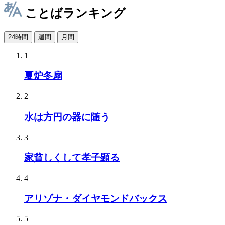
ことばランキング
24時間
週間
月間
1
夏炉冬扇
2
水は方円の器に随う
3
家貧しくして孝子顕る
4
アリゾナ・ダイヤモンドバックス
5