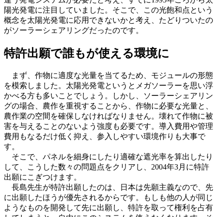
陽光発電に注目していました。そこで、この光飽和点という
概念を太陽光発電に応用できないかと考え、たどりついたの
がソーラーシェアリングだったのです。
特許出願で誰もが使える環境に
まず、作物に適度な光量を当てるため、モジュールの形態
を模索しました。太陽光発電というとメガソーラーを思い浮
かべる方も多いことでしょう。しかし、ソーラーシェアリン
グの場合、農作を重視することから、作物に必要な光量と、
農作業の空間を確保しなければなりません。壊れて作物に被
害を与えることのないよう強度も必要です。導入費用や管理
費用もなるだけ低く抑え、参入しやすい環境作りも大事で
す。
そこで、パネルを細身にしたり適確な遮光率を算出したり
して、こうした数々の問題点をクリアし、2004年3月に特許
出願にこぎつけます。
長島先生が特許出願したのは、日本は先願主義なので、先
に出願したほうが優先されるからです。もしも他の人が同じ
ようなものを開発して先に出願し、特許を取って権利を占有