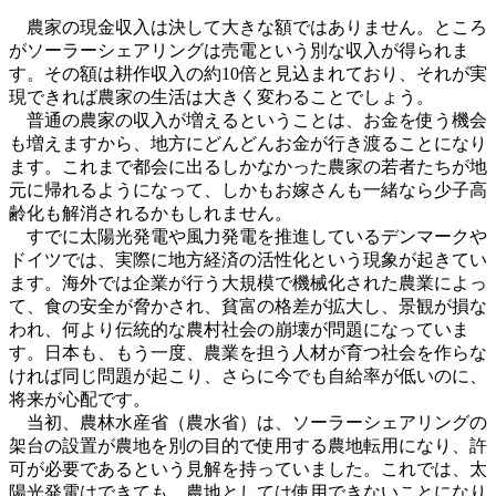
農家の現金収入は決して大きな額ではありません。ところ
がソーラーシェアリングは売電という別な収入が得られま
す。その額は耕作収入の約10倍と見込まれており、それが実
現できれば農家の生活は大きく変わることでしょう。
普通の農家の収入が増えるということは、お金を使う機会
も増えますから、地方にどんどんお金が行き渡ることになり
ます。これまで都会に出るしかなかった農家の若者たちが地
元に帰れるようになって、しかもお嫁さんも一緒なら少子高
齢化も解消されるかもしれません。
すでに太陽光発電や風力発電を推進しているデンマークや
ドイツでは、実際に地方経済の活性化という現象が起きてい
ます。海外では企業が行う大規模で機械化された農業によっ
て、食の安全が脅かされ、貧富の格差が拡大し、景観が損な
われ、何より伝統的な農村社会の崩壊が問題になっていま
す。日本も、もう一度、農業を担う人材が育つ社会を作らな
ければ同じ問題が起こり、さらに今でも自給率が低いのに、
将来が心配です。
当初、農林水産省（農水省）は、ソーラーシェアリングの
架台の設置が農地を別の目的で使用する農地転用になり、許
可が必要であるという見解を持っていました。これでは、太
陽光発電はできても、農地としては使用できないことになり