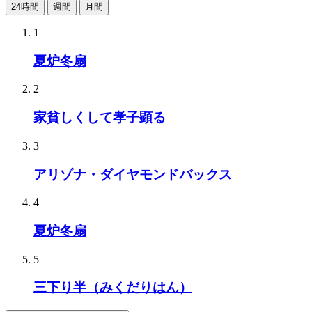
24時間
週間
月間
1
夏炉冬扇
2
家貧しくして孝子顕る
3
アリゾナ・ダイヤモンドバックス
4
夏炉冬扇
5
三下り半（みくだりはん）