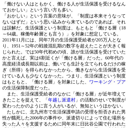
「働けない人はともかく、働ける人が生活保護を受けるなん
ておかしい」という言い方も多い。
「おかしい」という言葉の意味が、「制度は本来そうなって
ないはずだ」という思い込みから来ているのであれば、それ
は誤解だ。生活保護という制度は、もともと「働ける層（18
～64歳。稼働年齢層とも言う）」を対象に想定している。
2011年11月には、同年7月の生活保護受給者が205万人とな
り、1951～52年の戦後混乱期の数字を超えたことが大きく報
じられた。では50年代初めの頃、誰が生活保護を受けていた
かと言えば、実は6割近くが「働ける層」だった。60年代の
高度経済成長期以前は、働いても生計を立てられるだけの稼
ぎ（所得）を得られなかったから、働きながら生活保護を受
けている人も少なくなかった。つまり、生活保護という制度
はもともと、「働ける層」を対象にした、
ワーキング・プア
の生活保障制度だった。
また、生活保護受給者のなかに「働ける層」が近年増えて
きたことを捉えて、「
年越し派遣村
」の活動のせいで制度が
変わったかのように言う人がいるが、無知というほかない。
たしかに、北九州市で生活保護申請の受理を拒否された男
性が餓死した2006年の事件や、派遣切りによって住む場所を
失った人々を支援するために同年末に日比谷公園で行われた