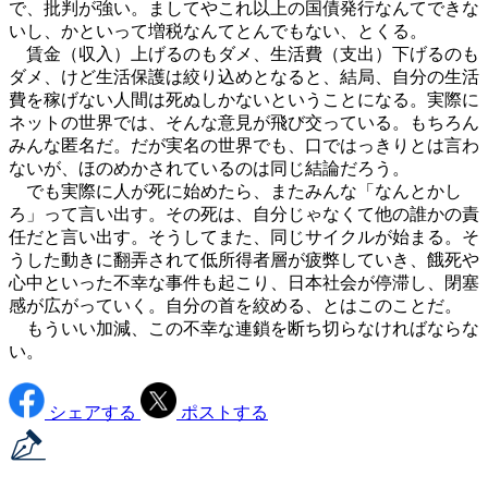
で、批判が強い。ましてやこれ以上の国債発行なんてできな
いし、かといって増税なんてとんでもない、とくる。
賃金（収入）上げるのもダメ、生活費（支出）下げるのも
ダメ、けど生活保護は絞り込めとなると、結局、自分の生活
費を稼げない人間は死ぬしかないということになる。実際に
ネットの世界では、そんな意見が飛び交っている。もちろん
みんな匿名だ。だが実名の世界でも、口ではっきりとは言わ
ないが、ほのめかされているのは同じ結論だろう。
でも実際に人が死に始めたら、またみんな「なんとかし
ろ」って言い出す。その死は、自分じゃなくて他の誰かの責
任だと言い出す。そうしてまた、同じサイクルが始まる。そ
うした動きに翻弄されて低所得者層が疲弊していき、餓死や
心中といった不幸な事件も起こり、日本社会が停滞し、閉塞
感が広がっていく。自分の首を絞める、とはこのことだ。
もういい加減、この不幸な連鎖を断ち切らなければならな
い。
シェアする
ポストする