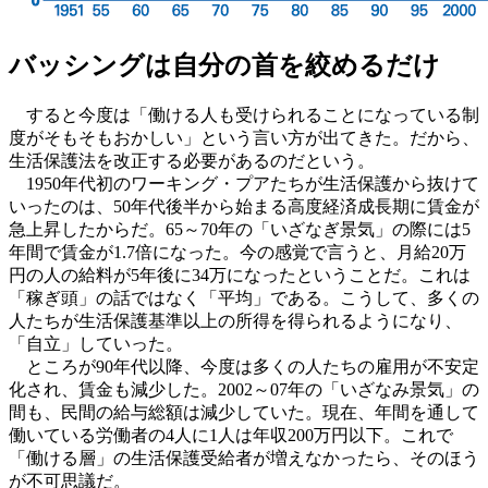
バッシングは自分の首を絞めるだけ
すると今度は「働ける人も受けられることになっている制
度がそもそもおかしい」という言い方が出てきた。だから、
生活保護法を改正する必要があるのだという。
1950年代初のワーキング・プアたちが生活保護から抜けて
いったのは、50年代後半から始まる高度経済成長期に賃金が
急上昇したからだ。65～70年の「いざなぎ景気」の際には5
年間で賃金が1.7倍になった。今の感覚で言うと、月給20万
円の人の給料が5年後に34万になったということだ。これは
「稼ぎ頭」の話ではなく「平均」である。こうして、多くの
人たちが生活保護基準以上の所得を得られるようになり、
「自立」していった。
ところが90年代以降、今度は多くの人たちの雇用が不安定
化され、賃金も減少した。2002～07年の「いざなみ景気」の
間も、民間の給与総額は減少していた。現在、年間を通して
働いている労働者の4人に1人は年収200万円以下。これで
「働ける層」の生活保護受給者が増えなかったら、そのほう
が不可思議だ。