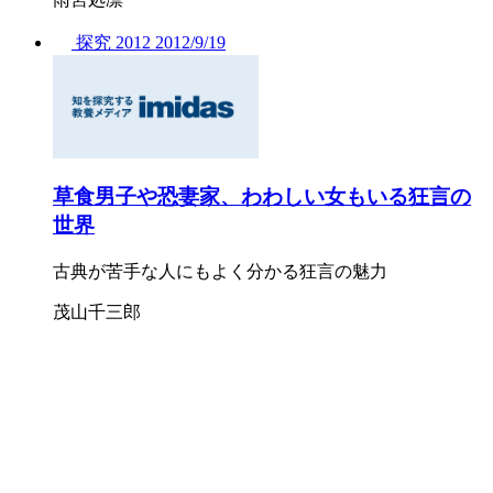
探究
2012
2012/
9/19
草食男子や恐妻家、わわしい女もいる狂言の
世界
古典が苦手な人にもよく分かる狂言の魅力
茂山千三郎