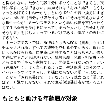
と得られない。だから冗談半分にボヤくことはできても、実
行に移すことはできない。結局それは「おれの給料、もうち
ょっとあげてくれねーかな」というボヤキの言い換えにすぎ
ない。雇い主（自分より強そうな者）にそれを言えないよう
な根性ナシが、ミーンズテストという高い代償を支払ったう
えで生活保護を受けるに至ってしまった人たち（自分より弱
そうな者）をおちょくっているだけであり、惰弱さの表れに
すぎない。
ミーンズテストでは、所得はもちろん貯金（資産）も全部
チェックされる。すべての通帳を見せる必要があり、銀行に
照会もかけられる。自動車は所持することはもちろん、借り
て運転することも許されない。親族も親・兄弟・祖父母・子
どもにまで「あんた家族でしょ。面倒見られないの？」とい
う連絡が行く。よく言われるように、生活保護は自分のプラ
イバシーをすべてさらし、丸裸にならないと受けられない。
だから「おれも受けてーよ」などという戯言には「受けれ
ば？」と返すしかない。それで生活保護受給者が増えること
はない。
もともと働ける年齢層が対象