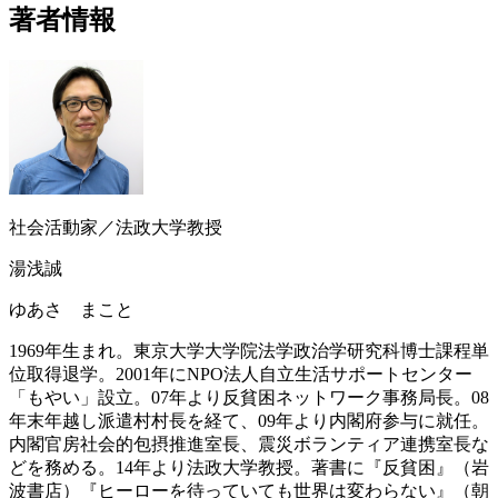
著者情報
社会活動家／法政大学教授
湯浅誠
ゆあさ まこと
1969年生まれ。東京大学大学院法学政治学研究科博士課程単
位取得退学。2001年にNPO法人自立生活サポートセンター
「もやい」設立。07年より反貧困ネットワーク事務局長。08
年末年越し派遣村村長を経て、09年より内閣府参与に就任。
内閣官房社会的包摂推進室長、震災ボランティア連携室長な
どを務める。14年より法政大学教授。著書に『反貧困』（岩
波書店）『ヒーローを待っていても世界は変わらない』（朝