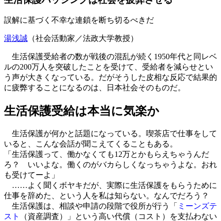
誤解に基づく不幸な連鎖を断ち切るべきだ
湯浅誠
（社会活動家／法政大学教授）
生活保護受給者の数が戦後の混乱が続く1950年代と同レベ
ルの200万人を突破したことを受けて、受給者を減らせとい
う声が大きくなっている。だがそうした皮相な反応で結果的
に疲弊することになるのは、日本社会そのものだ。
生活保護受給は本当に気楽か
生活保護が何かと話題になっている。喫茶店で仕事をして
いると、こんな会話が聞こえてくることもある。
「生活保護って、働かなくても12万とかもらえちゃうんだ
ろ？ いいよな。働くのがバカらしくなっちゃうよな。おれ
も受けてーよ」
……よく聞くボヤキだが、実際に生活保護をもらうために
仕事を辞めた、という人を私は知らない。なんでだろう？
生活保護は、相談や申請の段階で役所が行う「
ミーンズテ
スト
（資産調査）」という高い代償（コスト）を支払わない