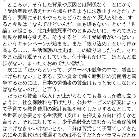
ところが、そうした背景や原因とは関係なく、とにかく
「受給者数が増えたから減らせるように法改正すべきだ」と
言う。実際にそれをやったらどうなるか？ 死人が出る。す
ると今度は「なんてひどいんだ、血も涙もない」という「世
論」が起こる。北九州餓死事件のときみたいに。それでまた
制度か運用を変える。そうすると「不正受給者がいっぱい」
というキャンペーンが始まる。また「絞り込め」という声が
高まる……。生活保護の歴史は、この繰り返しだった。それ
をまた繰り返そうとしている。何十年もかけて、ほとんど進
歩がない。まったくおめでたい話だ。
次には「だからといって、グローバル競争の中で、賃金は
上げられない」と来る。安い賃金で働く新興国の労働者と競
争するためには、日本の労働者の賃金はもっと安くしなけれ
ばならないのだ、と言う。
だったら賃金（収入）が上がらなくても暮らしが成り立つ
ように、社会保険料を下げたり、公共サービスの拡充によっ
て子育てや教育費用の家計負担を軽くしたりするなどして、
各世帯が必要とする生活費（支出）を抑える方向に行くかと
言うと、それに対しても、少子高齢化が進むから社会保険料
は上げなきゃいけないとか、自分は苦労して子育てしてきた
のに今の世代だけ優遇するのは不公平だとかバラマキだとか