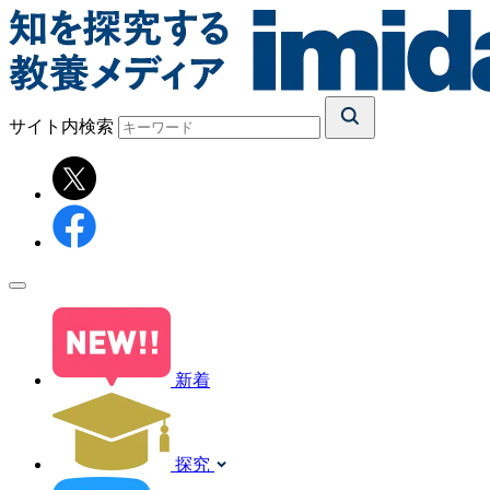
サイト内検索
新着
探究