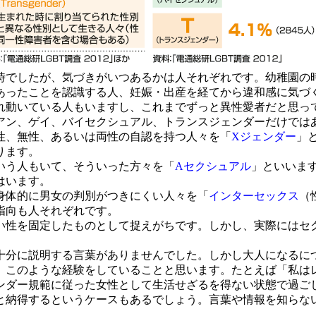
時でしたが、気づきがいつあるかは人それぞれです。幼稚園の
あったことを認識する人、妊娠・出産を経てから違和感に気づ
れ動いている人もいますし、これまでずっと異性愛者だと思っ
ン、ゲイ、バイセクシュアル、トランスジェンダーだけでは
性、無性、あるいは両性の自認を持つ人々を「
Xジェンダー
」
ります。
いう人もいて、そういった方々を「
Aセクシュアル
」といいま
はいます。
身体的に男女の判別がつきにくい人々を「
インターセックス
（
指向も人それぞれです。
性を固定したものとして捉えがちです。しかし、実際にはセ
分に説明する言葉がありませんでした。しかし大人になるに
、このような経験をしていることと思います。たとえば「私は
ンダー規範に従った女性として生活せざるを得ない状態で過ご
と納得するというケースもあるでしょう。言葉や情報を知らな