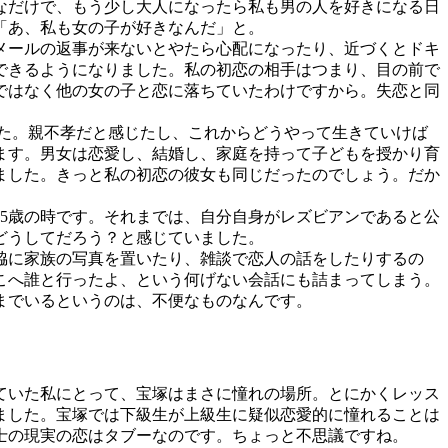
なだけで、もう少し大人になったら私も男の人を好きになる日
「あ、私も女の子が好きなんだ」と。
メールの返事が来ないとやたら心配になったり、近づくとドキ
できるようになりました。私の初恋の相手はつまり、目の前で
ではなく他の女の子と恋に落ちていたわけですから。失恋と同
た。親不孝だと感じたし、これからどうやって生きていけば
ます。男女は恋愛し、結婚し、家庭を持って子どもを授かり育
ました。きっと私の初恋の彼女も同じだったのでしょう。だか
25歳の時です。それまでは、自分自身がレズビアンであると公
どうしてだろう？と感じていました。
脇に家族の写真を置いたり、雑談で恋人の話をしたりするの
こへ誰と行ったよ、という何げない会話にも詰まってしまう。
までいるというのは、不便なものなんです。
ていた私にとって、宝塚はまさに憧れの場所。とにかくレッス
ました。宝塚では下級生が上級生に疑似恋愛的に憧れることは
士の現実の恋はタブーなのです。ちょっと不思議ですね。