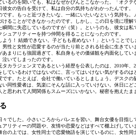
いるのを聞いても、私はなぜかぴんとこなかった。「オクテ
日彼女の告白を受けて、私は自分の気持ちがわかったんです。
です。もっと近づきたいな、一緒にいたいなという気持ち。
づけることができなかったのです。しかし、この日を境に理解
た瞬間に失恋しているのですが（笑）。というのも、彼女は私
クシュアリティーを持つ仲間を得ることになったのです。
よう！ 結婚できない。子どもも産めない！」ということでし
、男性と女性が恋愛するのが当たり前とされる社会に生きてい
があまりにも強固過ぎて、私自身もその価値観を内面化してい
、泣いてしまったのです。
カラジェンヌであるという経歴を公表したのは、2010年、
をしているわけではないのに、言ってはいけない気がするのは
です。たとえば、会社で働いているとしましょう。デスクの
ない同性愛者は、気楽にそんな話に入っていけない。休日にど
人と思われて人間関係もスムーズにいかない。秘密を抱えたま
る
日々でした。小さいころからバレエを習い、舞台女優を目指し
ュアリティーの問題や、友情や恋愛などはすべて棚上げしてい
舞台の上では、女性同士で恋愛物語を演じているのに、女性同