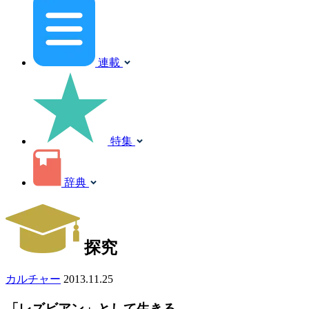
連載
特集
辞典
探究
カルチャー
2013.11.25
「レズビアン」として生きる