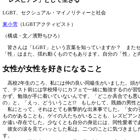
LGBT、セクシュアル・マイノリティーと社会
東小雪
（LGBTアクティビスト）
（構成・文／濱野ちひろ）
皆さんは「LGBT」という言葉を知っていますか？ また
「性」はまた、揺れ動くものでもあります。自分の「性」と
女性が女性を好きになること
高校2年生のころ、私には仲の良い同級生がいました。頭が
て、テスト前には学校帰りにカフェで一緒に勉強するのが習
かず、勉強が手に着いていないんです。「どこか具合でも悪
の」と。「えっ、どういうこと!? もしかして、既婚の男
私にとって、それはとても衝撃的な出来事でした。「女の子
ものがあることも、ゲイの人たちがいることも、レズビアン
か遠い存在でした。少なくとも自分の身近には、同性愛者で
彼女の涙を見てハッとした私は、二つのことに気づきました
す。