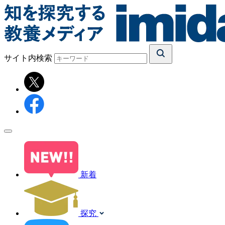
サイト内検索
新着
探究