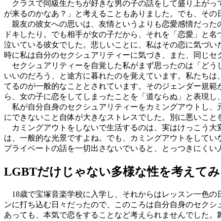
クラスで同級生たちが好きな男の子の話をして盛り上がって
が来るのかなあ？」と考えることもありました。でも、その
親友の彼女への思いは、友情というよりも恋愛感情だったの
ドキしたり。でも相手が女の子だから、それを「恋愛」と名
泣いている彼女でした。悲しいことに、私はその恋に気づい
時に私は自分のセクシュアリティーに気づき、また、同じセ
セクシュアリティーを自覚した私がまず思ったのは「どうし
いいのだろう、と途方に暮れたのを覚えています。私たちは
てるのが一般的なこととされています。そのジェンダー規範
ら、女の子に恋をしてしまったことを「道ならぬ」と表現し
私が自分自身のセクシュアリティーをカミングアウトし、元タ
にできないこと自体が大きなストレスでした。別に悪いこと
カミングアウトをしないで生活するのは、実はけっこう大変
は、一般的な光景ですよね。でも、カミングアウトをしてい
プライベートの話を一切出さないでいると、とっつきにくい
LGBTだけじゃない多様な性を考えてみ
18歳で宝塚音楽学校に入学し、それからはレッスン一色の
ンに打ち込む日々だったので、このころは自分自身のセクシ
あっても、本気で恋をすることなど考えられませんでした。