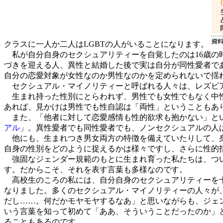
クラスに一人か二人はLGBTの人がいることになります。
私が自分自身のセクシュアリティーを自覚したのは16歳の
づきを迎える人、異性と結婚した後で実は自分が同性愛者で
自分の恋愛対象が女性なのか男性なのかを定められないで揺
セクシュアル・マイノリティーと呼ばれる人々は、レズビア
生まれ持った性別にとらわれず、男性でも女性でもなく中
あれば、見かけは男性でも性自認は「両性」ということもあ
また、「他者に対して恋愛感情も性的欲求も抱かない」と
アル
」。異性愛者でも同性愛者でも、ノンセクシュアルの人
他にも、生まれつき男女両方の特徴を備えていたりして、
自身の性別をどのように捉えるかは様々ですし、さらに性的
強固なジェンダー規範のもとに生まれ育った私たちは、つい
す。だからこそ、それを表す言葉も多様なのです。
高校生のころの私には、自分自身のセクシュアリティーを十
なりました。多くのセクシュアル・マイノリティーの人々が
だし……。何だかモヤモヤするなあ」と思いながらも、ジェ
いう言葉を知って初めて「ああ、そういうことだったのか」
ることもあるのです。