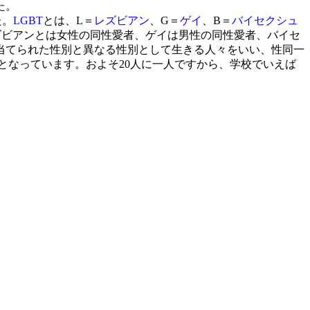
た。
た。
LGBT
とは、L＝
レズビアン
、G＝
ゲイ
、B＝
バイセクシュ
ズビアンとは女性の同性愛者、ゲイは男性の同性愛者、バイセ
当てられた性別と異なる性別として生きる人々をいい、性同一
%となっています。およそ20人に一人ですから、学校でいえば