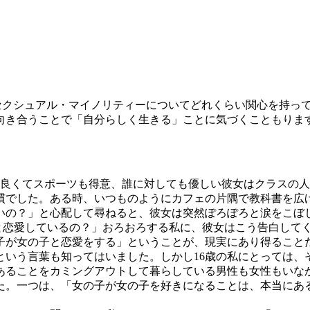
セクシュアル・マイノリティーについてどれくらい関心を持っ
向き合うことで「自分らしく生きる」ことに気づくこともりま
良くてスポーツも得意、誰に対しても優しい彼女はクラスの人
慣でした。ある時、いつものようにカフェの片隅で教科書を広
いの？」と心配して尋ねると、彼女は突然ぽろぽろと涙をこぼ
性と恋愛しているの？」おろおろする私に、彼女はこう告白して
が女の子と恋愛をする」ということが、現実にあり得ること
という言葉も知ってはいました。しかし16歳の私にとっては、
あることをカミングアウトして暮らしている男性も女性もいな
。一つは、「女の子が女の子を好きになることは、本当にあ