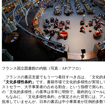
フランス国立図書館の内観（写真：AP/アフロ）
フランスの書店支援でもう一つ着目すべき点は、「文化的多
「文化多様性条約」
です。書籍市場で文化的多様性が実現し
ストセラー、大手事業者の占める割合」という指標で測られ
の「文化的多様性」の基準は非常に明快で、最終的なゴール
ちなみに、「文化多様性条約」が策定された背景には、アメ
批准していませんが、日本の書店は中小事業者が圧倒的多数