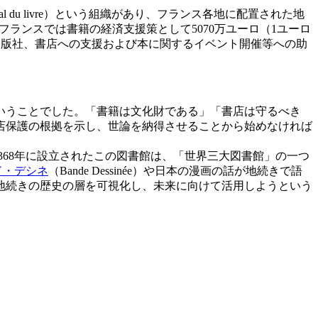
 du livre）という組織があり、フランス各地に配置された地
ます。ちなみに、フランスでは書籍の経済支援策として5070万ユーロ（1ユーロ
著者、出版社、書店への支援および本に関するイベント開催等への助
いうことでした。「書籍は文化財である」「書店は守るべき
店保護の根拠を示し、世論を納得させることから始めなければ
rance）でした。1368年に設立されたこの図書館は、「世界三大図書館」の一つ
ド・デシネ
（Bande Dessinée）や日本の漫画の話が地続きで語
地続きの歴史の層を可視化し、未来に向けて活用しようという