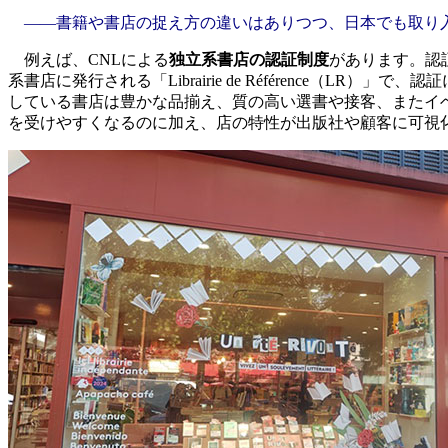
――書籍や書店の捉え方の違いはありつつ、日本でも取り
例えば、CNLによる
独立系書店の認証制度
があります。認証に
系書店に発行される「Librairie de Référence
している書店は豊かな品揃え、質の高い選書や接客、またイ
を受けやすくなるのに加え、店の特性が出版社や顧客に可視