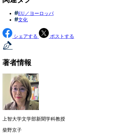
EU／ヨーロッパ
文化
シェアする
ポストする
著者情報
上智大学文学部新聞学科教授
柴野京子