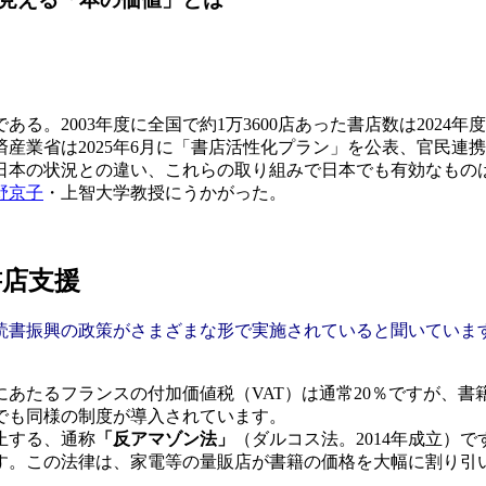
2003年度に全国で約1万3600店あった書店数は2024年度には
産業省は2025年6月に「書店活性化プラン」を公表、官民連
日本の状況との違い、これらの取り組みで日本でも有効なもの
野京子
・上智大学教授にうかがった。
書店支援
書振興の政策がさまざまな形で実施されていると聞いていま
あたるフランスの付加価値税（VAT）は通常20％ですが、書
でも同様の制度が導入されています。
止する、通称
「反アマゾン法」
（ダルコス法。2014年成立）
す。この法律は、家電等の量販店が書籍の価格を大幅に割り引