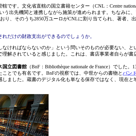
化省直轄の国立書籍センター（CNL：Centre national
aires culturelles）という出先機関と連携しながら施策が進められ
上されており、そのうち2850万ユーロがCNLに割り当てられ、
それだけの財政支出ができるのでしょうか。
なければならないのか」という問いそのものが必要ない、と
で理解されていると感じました。これは、書店事業者自らが書
ス国立図書館
（BnF：Bibliothèque nationale de F
たことでも有名です。BnFの視察では、中世からの書物と
バン
感しました。蔵書のデジタル化も単なる保存ではなく、現在と