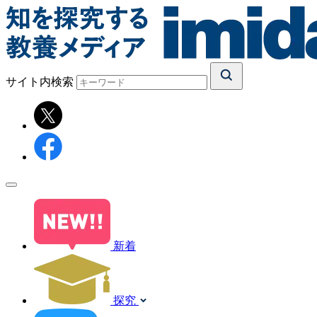
サイト内検索
新着
探究