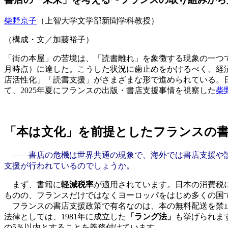
柴野京子
（上智大学文学部新聞学科教授）
（構成・文／加藤裕子）
「街の本屋」の苦境は、「読書離れ」を象徴する現象の一つである。
月時点）に達した。こうした状況に歯止めをかけるべく、経済
店活性化」「読書支援」がさまざまな形で進められている。
て、2025年夏にフランスの出版・書店支援事情を視察した
柴
「本は文化」を前提としたフランスの
――書店の危機は世界共通の現象で、海外では書店支援や読
支援が行われているのでしょうか。
まず、書籍に
軽減税率
が適用されています。日本の消費税に
ものの、フランスだけではなくヨーロッパをはじめ多くの国
フランスの書店支援政策で有名なのは、本の無料配送を禁
法律としては、1981年に成立した
「ラング法」
も挙げられま
の5％以内とすることを義務付けています。