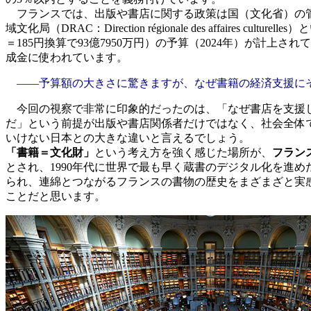
フランスでは、出版や書店に関する政策は国（文化省）の管轄です。文
域文化局（DRAC：Direction régionale des aff
＝185円換算で93億7950万円）の予算（2024年）が計
成金に使われています。
――予算額の大きさに驚きますが、なぜ書籍の経済支援に
今回の視察で非常に印象的だったのは、「なぜ書店を支援し
だ」という前提が出版や書店関係者だけではなく、社会全体
いけない日本との大きな違いと言えるでしょう。
「書籍＝文化財」
という考え方を強く感じた場所が、
フラン
とされ、1990年代に世界で最も早く蔵書のデジタル化を進め
られ、連綿とつながるフランスの書物の歴史をまざまざと実
ことだと思います。