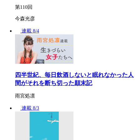
第110回
今森光彦
連載
8/4
四半世紀、毎日飲酒しないと眠れなかった人
間がそれを断ち切った顛末記
雨宮処凛
連載
8/3