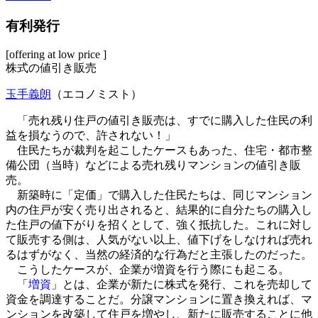
有利発行
[offering at low price ]
株式の値引き販売
玉手義朗
（エコノミスト）
「売れ残り住戸の値引き販売は、すでに購入した住民の利
益を損なうので、許されない！」
住民たちが裁判を起こしたケースもあった、住宅・都市整
備公団（当時）などによる売れ残りマンションの値引き販
売。
新築時に「定価」で購入した住民たちは、同じマンション
内の住戸が安く売り出されると、結果的に自分たちの購入し
た住戸の値下がりを招くとして、強く抵抗した。これに対し
て販売する側は、人気がない以上、値下げをしなければ売れ
るはずがなく、当然の経済的な行為だと主張したのだった。
こうしたケースが、企業が増資を行う際にも起こる。
「
増資
」とは、企業が新たに株式を発行、これを売却して
資金を調達することだ。分譲マンションに置き換えれば、マ
ンションを改築して住戸を増やし、新たに販売することに他