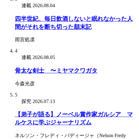
連載
2026.08.04
四半世紀、毎日飲酒しないと眠れなかった人
間がそれを断ち切った顛末記
雨宮処凛
4
連載
2026.08.05
骨太な剣士 〜ミヤマクワガタ
今森光彦
5
探究
2026.07.13
【弟子が語る】ノーベル賞作家ガルシア゠マ
ルケスに学ぶジャーナリズム
ネルソン・フレディ・パディージャ（Nelson Fredy