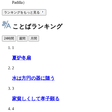
Padilla）
ランキングをもっと見る
ことばランキング
24時間
週間
月間
1
夏炉冬扇
2
水は方円の器に随う
3
家貧しくして孝子顕る
4