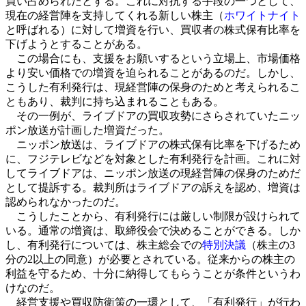
買い占められたとする。これに対抗する手段の一つとして、
現在の経営陣を支持してくれる新しい株主（
ホワイトナイト
と呼ばれる）に対して増資を行い、買収者の株式保有比率を
下げようとすることがある。
この場合にも、支援をお願いするという立場上、市場価格
より安い価格での増資を迫られることがあるのだ。しかし、
こうした有利発行は、現経営陣の保身のためと考えられるこ
ともあり、裁判に持ち込まれることもある。
その一例が、ライブドアの買収攻勢にさらされていたニッ
ポン放送が計画した増資だった。
ニッポン放送は、ライブドアの株式保有比率を下げるため
に、フジテレビなどを対象とした有利発行を計画。これに対
してライブドアは、ニッポン放送の現経営陣の保身のためだ
として提訴する。裁判所はライブドアの訴えを認め、増資は
認められなかったのだ。
こうしたことから、有利発行には厳しい制限が設けられて
いる。通常の増資は、取締役会で決めることができる。しか
し、有利発行については、株主総会での
特別決議
（株主の3
分の2以上の同意）が必要とされている。従来からの株主の
利益を守るため、十分に納得してもらうことが条件というわ
けなのだ。
経営支援や買収防衛策の一環として、「有利発行」が行わ