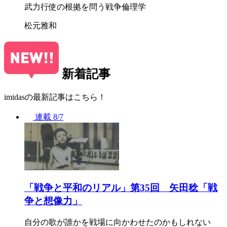
武力行使の根拠を問う戦争倫理学
松元雅和
新着記事
imidasの最新記事はこちら！
連載
8/7
「戦争と平和のリアル」第35回 矢田稔「戦
争と想像力」
自分の歌が誰かを戦場に向かわせたのかもしれない