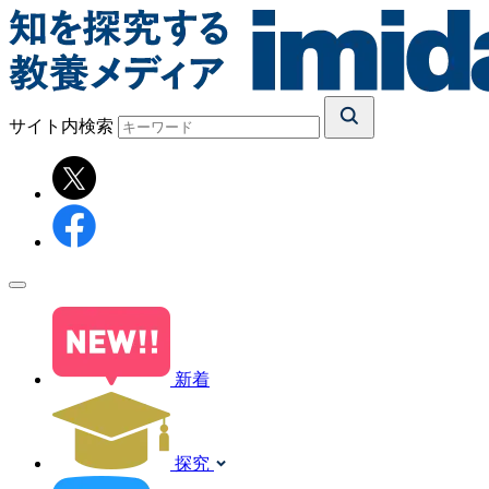
サイト内検索
新着
探究