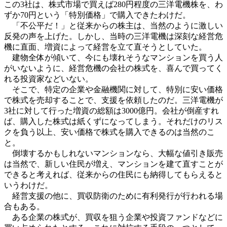
この3社は、株式市場で買えば280円程度の三洋電機株を、わ
ずか70円という「特別価格」で購入できたわけだ。
「不公平だ！」と従来からの株主は、当然のように激しい
反発の声を上げた。しかし、当時の三洋電機は深刻な経営危
機に直面、増資によって経営を立て直そうとしていた。
建物全体が傾いて、今にも壊れそうなマンションを買う人
がいないように、経営危機の会社の株式を、喜んで買ってく
れる投資家などいない。
そこで、特定の企業や金融機関に対して、特別に安い価格
で株式を売却することで、支援を依頼したのだ。三洋電機が
3社に対して行った増資の総額は3000億円。会社が倒産すれ
ば、購入した株式は紙くずになってしまう。それだけのリス
クを負う以上、安い価格で株式を購入できるのは当然のこ
と。
倒壊するかもしれないマンションなら、大幅な値引き販売
は当然で、新しい住民が増え、マンションを建て直すことが
できると考えれば、従来からの住民にも納得してもらえると
いうわけだ。
経営支援の他に、買収防衛のために有利発行が行われる場
合もある。
ある企業の株式が、買収を狙う企業や投資ファンドなどに