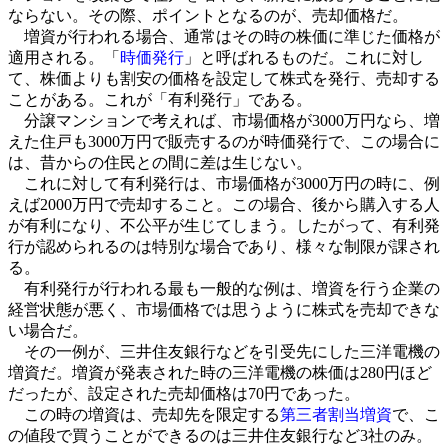
ならない。その際、ポイントとなるのが、売却価格だ。
増資が行われる場合、通常はその時の株価に準じた価格が
適用される。「
時価発行
」と呼ばれるものだ。これに対し
て、株価よりも割安の価格を設定して株式を発行、売却する
ことがある。これが「有利発行」である。
分譲マンションで考えれば、市場価格が3000万円なら、増
えた住戸も3000万円で販売するのが時価発行で、この場合に
は、昔からの住民との間に差は生じない。
これに対して有利発行は、市場価格が3000万円の時に、例
えば2000万円で売却すること。この場合、後から購入する人
が有利になり、不公平が生じてしまう。したがって、有利発
行が認められるのは特別な場合であり、様々な制限が課され
る。
有利発行が行われる最も一般的な例は、増資を行う企業の
経営状態が悪く、市場価格では思うように株式を売却できな
い場合だ。
その一例が、三井住友銀行などを引受先にした三洋電機の
増資だ。増資が発表された時の三洋電機の株価は280円ほど
だったが、設定された売却価格は70円であった。
この時の増資は、売却先を限定する
第三者割当増資
で、こ
の値段で買うことができるのは三井住友銀行など3社のみ。