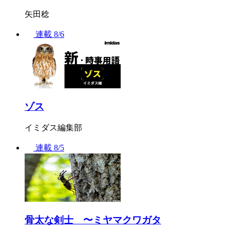
矢田稔
連載
8/6
ゾス
イミダス編集部
連載
8/5
骨太な剣士 〜ミヤマクワガタ