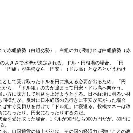
れて赤組優勢（白組劣勢）、白組の力が強ければ白組優勢（赤
力の大きさで水準が決定される。ドル・円相場の場合、「円
、「円組」が劣勢なら「円安」（ドル高）となるというわけ
金として受け取ったドルを円に換える必要が出るため、「円
とから、「ドル組」の力が強まって円安・ドル高へ向かう。
強い方に味方して利益を上げようとする。日本経済に明るい材
も同様だが、反対に日本経済の先行きに不安が広がった場合
ればすぐ見切りを付けて「ドル組」に寝返る。投機マネーは政
高になったり、円安になったりするのだ。
受け取った場合、1ドルが90円なら900万円だが、80円に
る。
れる。自国通貨の値上がりは、その国の経済力が強いことの表