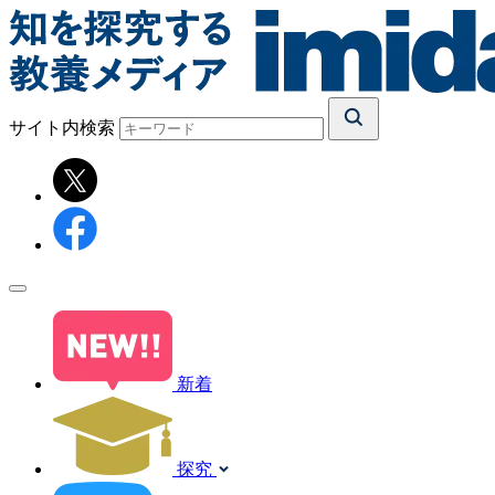
サイト内検索
新着
探究