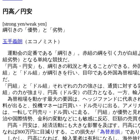
円高／円安
[strong yen/weak yen]
綱引きの「優勢」と「劣勢」
玉手義朗
（エコノミスト）
運動会の定番である「綱引き」。赤組の綱を引く力が白組よ
組劣勢）となる単純な競技だ。
「円高・円安」も、綱引きの戦況と考えることができる。外
組」と「ドル組」が綱引きを行い、目印である外国為替相場
だ。
「円組」と「ドル組」それぞれの力の強さは、通貨に対する
組」の力が強まり、円高（ドル安）の圧力となる。一方、輸
為替相場を動かす最大の要因は、ヘッジファンドに代表され
料が出ると、投機マネーは円買い・ドル売りに出る。アメリ
は、一転して円売り・ドル買いに走る。「円組」が優勢と見
治や国際情勢、金利の変動などにも敏感に反応、巨額の売買
円高・円安は、経済活動にも大きな影響を及ぼす。円高になる
なれば800万円に目減りする。この損失が「
為替差損
」であり
しかし、円高になれば、輸入業者は有利になるし、海外旅行