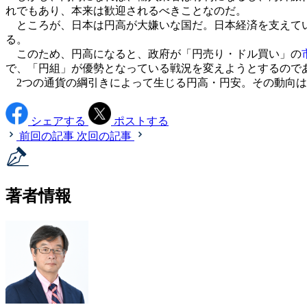
れでもあり、本来は歓迎されるべきことなのだ。
ところが、日本は円高が大嫌いな国だ。日本経済を支えてい
る。
このため、円高になると、政府が「円売り・ドル買い」の
で、「円組」が優勢となっている戦況を変えようとするので
2つの通貨の綱引きによって生じる円高・円安。その動向は
シェアする
ポストする
前回の記事
次回の記事
著者情報