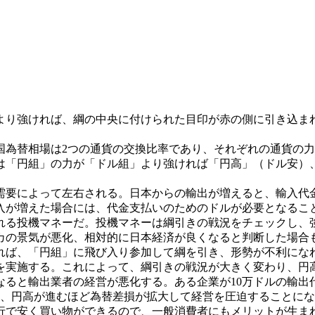
り強ければ、綱の中央に付けられた目印が赤の側に引き込ま
国為替相場は2つの通貨の交換比率であり、それぞれの通貨の
は「円組」の力が「ドル組」より強ければ「円高」（ドル安）
需要によって左右される。日本からの輸出が増えると、輸入代
入が増えた場合には、代金支払いのためのドルが必要となるこ
る投機マネーだ。投機マネーは綱引きの戦況をチェックし、
カの景気が悪化、相対的に日本経済が良くなると判断した場合
れば、「円組」に飛び入り参加して綱を引き、形勢が不利にな
を実施する。これによって、綱引きの戦況が大きく変わり、円
と輸出業者の経営が悪化する。ある企業が10万ドルの輸出代金を
、円高が進むほど為替差損が拡大して経営を圧迫することにな
で安く買い物ができるので、一般消費者にもメリットが生ま