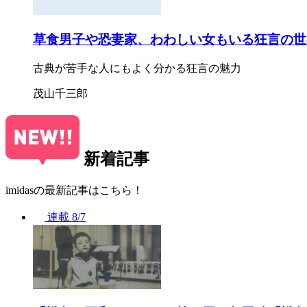
草食男子や恐妻家、わわしい女もいる狂言の世
古典が苦手な人にもよく分かる狂言の魅力
茂山千三郎
新着記事
imidasの最新記事はこちら！
連載
8/7