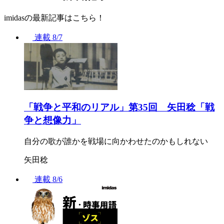
imidasの最新記事はこちら！
連載
8/7
「戦争と平和のリアル」第35回 矢田稔「戦
争と想像力」
自分の歌が誰かを戦場に向かわせたのかもしれない
矢田稔
連載
8/6