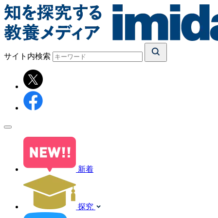
サイト内検索
新着
探究