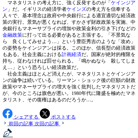
マネタリストの考え方に、強く反発するのが「
ケインジア
ン
」だ。イギリスの経済学者
ケインズ
の考え方を信奉する
人々で、基本理念は政府や中央銀行による適宜適切な経済政
策の実行。景気が悪くなれば、すかさず財政政策を実施、中
央銀行もマネーサプライの増加や政策金利の引き下げなどの
金融政策
に打って出る必要があると主張する。「不景気な
ら 良くしてみせよう…」という豊臣秀吉のような「攻め」
の姿勢をケインジアンは採る。このほか、信長型の経済政策
もある。社会主義における
計画経済
だ。国家が絶対的権限を
持ち、従わなければ罰せられる。「鳴かぬなら 殺してしま
え…」という恐ろしい経済政策だ。
社会主義はほとんど消えたが、マネタリストとケインジア
ンの論争は続いている。リーマン・ショック後の巨額の財政
政策やマネーサプライの増大を強く批判したマネタリストだ
が、今のところは旗色が悪い。1980年代に隆盛を極めたマネ
タリスト、その復権はあるのだろうか…。
シェアする
ポストする
前回の記事
次回の記事