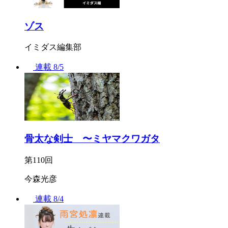
ゾス
イミダス編集部
連載
8/5
骨太な剣士 〜ミヤマクワガタ
第110回
今森光彦
連載
8/4