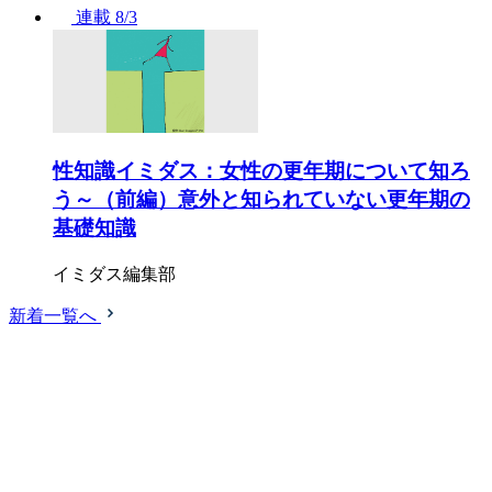
連載
8/3
性知識イミダス：女性の更年期について知ろ
う～（前編）意外と知られていない更年期の
基礎知識
イミダス編集部
新着一覧へ