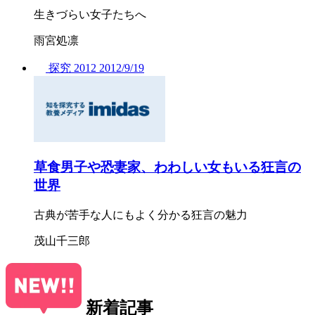
生きづらい女子たちへ
雨宮処凛
探究
2012
2012/
9/19
草食男子や恐妻家、わわしい女もいる狂言の
世界
古典が苦手な人にもよく分かる狂言の魅力
茂山千三郎
新着記事