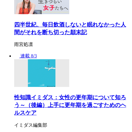
四半世紀、毎日飲酒しないと眠れなかった人
間がそれを断ち切った顛末記
雨宮処凛
連載
8/3
性知識イミダス：女性の更年期について知ろ
う～（後編）上手に更年期を過ごすためのヘ
ルスケア
イミダス編集部