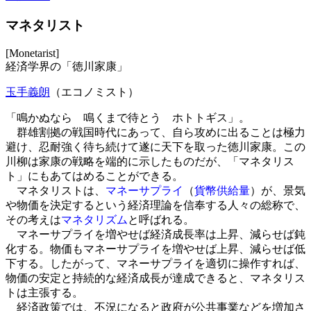
マネタリスト
[Monetarist]
経済学界の「徳川家康」
玉手義朗
（エコノミスト）
「鳴かぬなら 鳴くまで待とう ホトトギス」。
群雄割拠の戦国時代にあって、自ら攻めに出ることは極力
避け、忍耐強く待ち続けて遂に天下を取った徳川家康。この
川柳は家康の戦略を端的に示したものだが、「マネタリス
ト」にもあてはめることができる。
マネタリストは、
マネーサプライ
（
貨幣供給量
）が、景気
や物価を決定するという経済理論を信奉する人々の総称で、
その考えは
マネタリズム
と呼ばれる。
マネーサプライを増やせば経済成長率は上昇、減らせば鈍
化する。物価もマネーサプライを増やせば上昇、減らせば低
下する。したがって、マネーサプライを適切に操作すれば、
物価の安定と持続的な経済成長が達成できると、マネタリス
トは主張する。
経済政策では、不況になると政府が公共事業などを増加さ