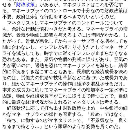
せる「
財政政策
」があるが、マネタリストはこれを否定す
る。マネーサプライのコントロールで十分なので財政政策は
不要、政府は余計な行動をするべきでないというのだ。
マネタリストはマネーサプライのコントロールについて
も、余計な行動は慎むべきだと考える。マネーサプライの増
減が、景気や物価に影響を与えるまでには時間がかかる。し
たがって、景気が悪化してからマネーサプライを増やしても
間に合わないし、インフレが起こりそうだとしてマネーサプ
ライを減らしても、時すでに遅くインフレが止まらなくなる
恐れもある。また、景気や物価の判断に誤りがあり、景気の
力が弱いのに、過熱を恐れてマネーサプライを減らし、結果
的に不況を引き起こすこともある。長期的な経済成長を決め
るのは、労働力の供給や技術革新などに基づいた成長力であ
り、細かなマネーサプライの操作は経済を混乱させるだけ。
本来の成長力に応じてマネーサプライの増加率を一定水準に
固定、物価や経済成長率がこれに従うまで待つことで、自動
的に最適な経済状況が生まれるとマネタリストは考える。
経済状況に応じて打ち出す財政政策を止め、中央銀行の細
かなマネーサプライの操作も否定する。「攻め」ではなく、
「待ち」に徹するのがマネタリストで、「不景気なら 良く
なるまで待とう…」という家康のような姿勢を貫くのだ。