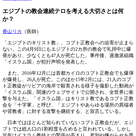
エジプトの教会連続テロを考える大切さとは何
か？
香山リカ
（医師）
「エジプトのキリスト教」、コプト正教会への迫害が止まら
ない。この4月9日にもエジプトの2カ所の教会で礼拝中に爆
発があり、少なくとも47人が死亡した。事件後、過激派組織
「イスラム国」が犯行声明を発表した。
また、2016年12月には首都カイロのコプト正教会でも爆弾
が爆発し、26人が死亡。このほか15年2月には、21人のコプ
ト正教徒がリビアの海岸で殺害される様子を撮影した動画が
「イスラム国」関連のウェブサイトで公開され、全世界に衝
撃を与えた。「イスラム国」はキリスト教であるコプト正教
会を「十字軍」と呼び、「エジプトやあらゆる場所の異端者
や背教者」に対する攻撃を継続する、と宣言している。
日本ではほとんど知られていないコプト正教会だが、エジ
プトでは総人口の1割程度を占めると言われている。しかし
近年はイスラム教徒との緊張が高まり、差別や嫌がらせを受