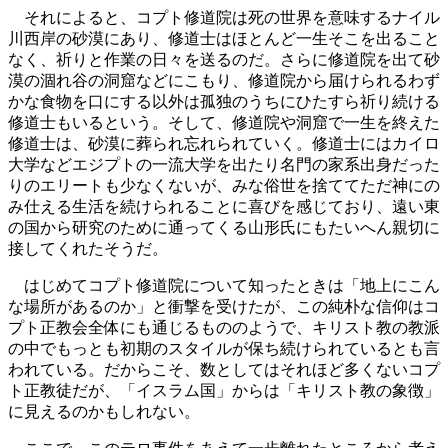
それによると、コプト修道院は死の世界を意味するナイル
川西岸の砂漠にあり、修道士はほとんど一生そこを出ること
なく、祈りと作業の日々を送るのだ。さらに修道院を出て砂
漠の涸れ谷の洞窟などにこもり、修道院から届けられるわず
かな食物を口にする以外は孤独のうちにひたすら祈り続ける
修道士もいるという。そして、修道院や洞窟で一生を終えた
修道士は、砂漠に葬られ忘れられていく。修道士にはカイロ
大学などエジプトの一流大学を出たり名門の家系出身だった
りのエリートも少なくないが、みな俗世を捨ててただ神にの
み仕える生活を続けられることに喜びを感じており、遠い東
の国から研究のために通ってくる山形氏にもたいへん親切に
接してくれたそうだ。
はじめてコプト修道院について知ったときは「地上にこん
な場所があるのか」と衝撃を受けたが、この純朴な信仰はコ
プト正教会全体にも通じるもののようで、キリスト教の教派
の中でもっとも初期のスタイルが保ち続けられているとも言
われている。だからこそ、数としてはそれほど多くないコプ
ト正教徒だが、「イスラム国」からは「キリスト教の象徴」
に見えるのかもしれない。