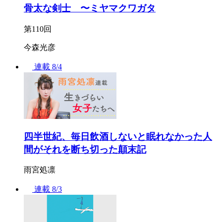
骨太な剣士 〜ミヤマクワガタ
第110回
今森光彦
連載
8/4
四半世紀、毎日飲酒しないと眠れなかった人
間がそれを断ち切った顛末記
雨宮処凛
連載
8/3