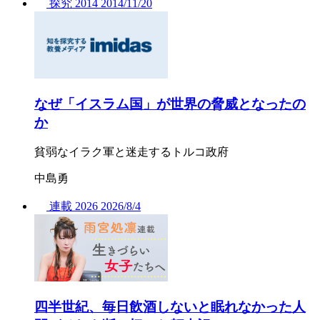
探究
2014
2014/
11/20
なぜ「イスラム国」が世界の脅威となったの
か
貧弱なイラク軍と迷走するトルコ政府
中島勇
連載
2026
2026/
8/4
四半世紀、毎日飲酒しないと眠れなかった人