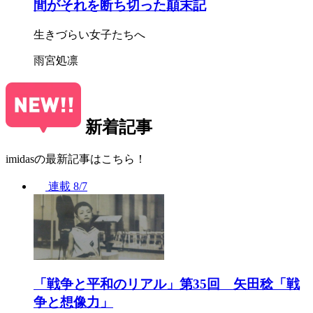
間がそれを断ち切った顛末記
生きづらい女子たちへ
雨宮処凛
新着記事
imidasの最新記事はこちら！
連載
8/7
「戦争と平和のリアル」第35回 矢田稔「戦
争と想像力」