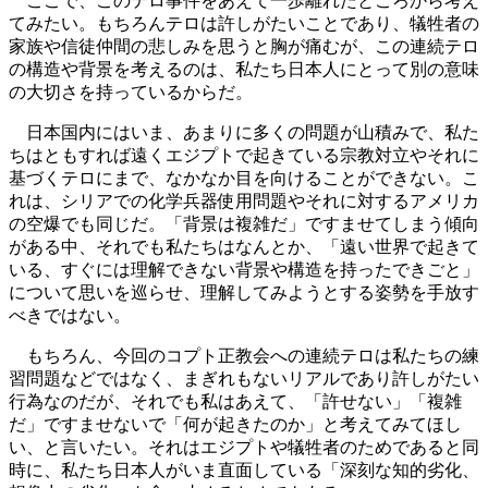
ここで、このテロ事件をあえて一歩離れたところから考え
てみたい。もちろんテロは許しがたいことであり、犠牲者の
家族や信徒仲間の悲しみを思うと胸が痛むが、この連続テロ
の構造や背景を考えるのは、私たち日本人にとって別の意味
の大切さを持っているからだ。
日本国内にはいま、あまりに多くの問題が山積みで、私た
ちはともすれば遠くエジプトで起きている宗教対立やそれに
基づくテロにまで、なかなか目を向けることができない。こ
れは、シリアでの化学兵器使用問題やそれに対するアメリカ
の空爆でも同じだ。「背景は複雑だ」ですませてしまう傾向
がある中、それでも私たちはなんとか、「遠い世界で起きて
いる、すぐには理解できない背景や構造を持ったできごと」
について思いを巡らせ、理解してみようとする姿勢を手放す
べきではない。
もちろん、今回のコプト正教会への連続テロは私たちの練
習問題などではなく、まぎれもないリアルであり許しがたい
行為なのだが、それでも私はあえて、「許せない」「複雑
だ」ですませないで「何が起きたのか」と考えてみてほし
い、と言いたい。それはエジプトや犠牲者のためであると同
時に、私たち日本人がいま直面している「深刻な知的劣化、