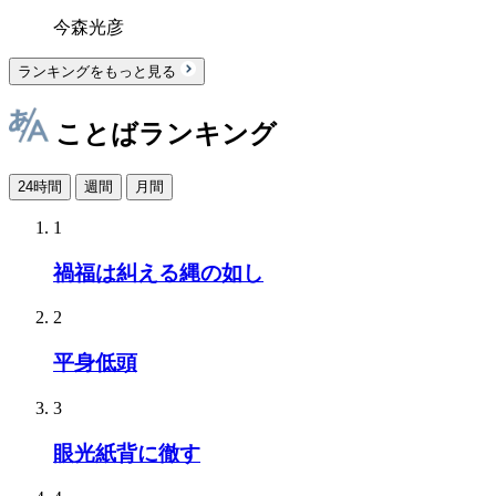
今森光彦
ランキングをもっと見る
ことばランキング
24時間
週間
月間
1
禍福は糾える縄の如し
2
平身低頭
3
眼光紙背に徹す