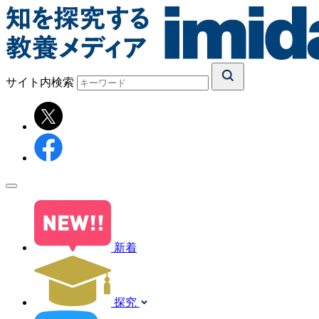
サイト内検索
新着
探究