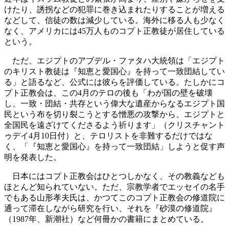
けたり、誘拐などの犯罪に巻き込まれたりすることが増える
などして、信徒の数は減少している。海外に移る人も少なく
なく、アメリカには45万人ものコプト正教徒が居住している
という。
ただ、エジプトのアブデル・ファタハ大統領は「エジプト
のキリスト教徒は『知恵と愛国心』を持って一致団結してい
る」と語るなど、公式には彼らを評価している。たしかにコ
プト正教会は、この4月のテロの後も「わが国の壁を破壊
し、一致・団結・共存という偉大な遺産からなるエジプト国
民という布を切り裂こうとする憎悪の攻撃から、エジプトと
全国民を遠ざけてくださるよう祈ります」（クリスチャント
ゥデイ4月10日付）と、テロリストを非難するだけではな
く、「『知恵と愛国心』を持って一致団結」しようと促す声
明を発表した。
日本にはコプト正教会はひとつしかなく、その教義なども
ほとんど知られていない。ただ、宗教学者でエッセイの名手
でもある山形孝夫氏は、かつてこのコプト正教会の修道院に
通って滞在しながら研究を行い、それを『砂漠の修道院』
（1987年、新潮社）など何冊かの書籍にまとめている。