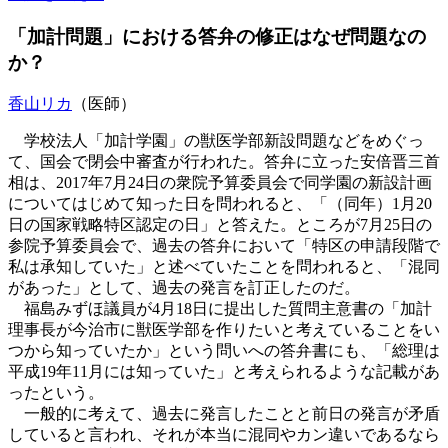
「加計問題」における答弁の修正はなぜ問題なの
か？
香山リカ
（医師）
学校法人「加計学園」の獣医学部新設問題などをめぐっ
て、国会で閉会中審査が行われた。答弁に立った安倍晋三首
相は、2017年7月24日の衆院予算委員会で同学園の新設計画
についてはじめて知った日を問われると、「（同年）1月20
日の国家戦略特区認定の日」と答えた。ところが7月25日の
参院予算委員会で、過去の答弁において「特区の申請段階で
私は承知していた」と述べていたことを問われると、「混同
があった」として、過去の発言を訂正したのだ。
福島みずほ議員が4月18日に提出した質問主意書の「加計
理事長が今治市に獣医学部を作りたいと考えていることをい
つから知っていたか」という問いへの答弁書にも、「総理は
平成19年11月には知っていた」と考えられるような記載があ
ったという。
一般的に考えて、過去に発言したことと前日の発言が矛盾
していると言われ、それが本当に混同やカン違いであるなら