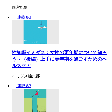
雨宮処凛
連載
8/3
性知識イミダス：女性の更年期について知ろ
う～（後編）上手に更年期を過ごすためのヘ
ルスケア
イミダス編集部
連載
8/3