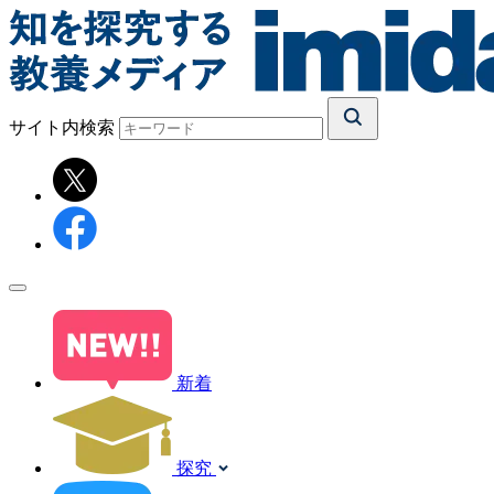
サイト内検索
新着
探究