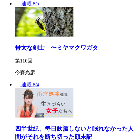
連載
8/5
骨太な剣士 〜ミヤマクワガタ
第110回
今森光彦
連載
8/4
四半世紀、毎日飲酒しないと眠れなかった人
間がそれを断ち切った顛末記