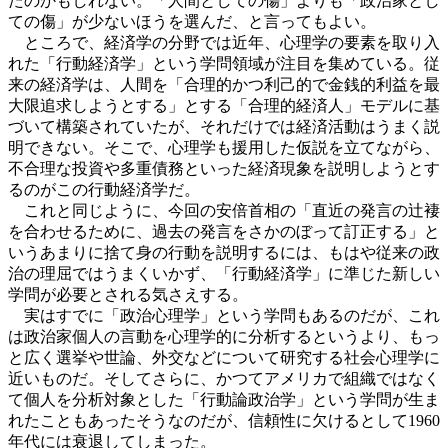
たのかもしれない。「人間としての傷」よりも「政治家とし
ての傷」が少ないほうを選んだ、と言ってもよい。
ところで、経済学の分野では近年、心理学の要素を取り入
れた「行動経済学」という学問領域が注目を集めている。従
来の経済学は、人間を「合理的かつ利己的で金銭的利益を最
大限追求しようとする」とする「合理的経済人」モデルに基
づいて構築されていたが、それだけでは経済活動はうまく説
明できない。そこで、心理学も援用した仮説を立てながら、
不合理な投資や多重債務といった経済現象を説明しようとす
るのがこの行動経済学だ。
これと同じように、今回の安倍首相の「直近の発言の辻褄
を合わせるために、過去の発言をさかのぼって訂正する」と
いうあまりに捨て身の行動を説明するには、もはや従来の政
治の理屈ではうまくいかず、「行動経済学」に準じた新しい
学問が必要とされる気さえする。
実はすでに「政治心理学」という学問もあるのだが、これ
は政治家個人の言動を心理学的に分析するというより、もっ
と広く選挙や世論、外交などについて研究する社会心理学に
近いものだ。そしてさらに、かつてアメリカで組織ではなく
て個人を分析対象とした「行動論政治学」という学問が生ま
れたこともあったそうなのだが、信頼性に欠けるとして1960
年代には衰退してしまった。