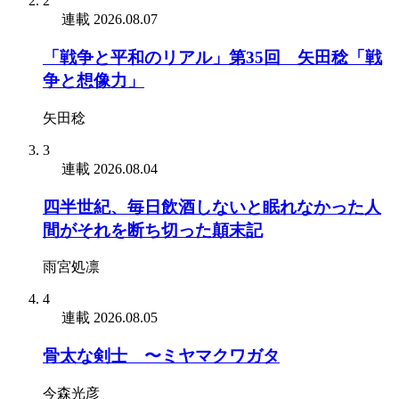
2
連載
2026.08.07
「戦争と平和のリアル」第35回 矢田稔「戦
争と想像力」
矢田稔
3
連載
2026.08.04
四半世紀、毎日飲酒しないと眠れなかった人
間がそれを断ち切った顛末記
雨宮処凛
4
連載
2026.08.05
骨太な剣士 〜ミヤマクワガタ
今森光彦