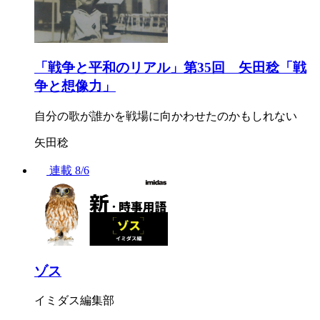
「戦争と平和のリアル」第35回 矢田稔「戦
争と想像力」
自分の歌が誰かを戦場に向かわせたのかもしれない
矢田稔
連載
8/6
ゾス
イミダス編集部