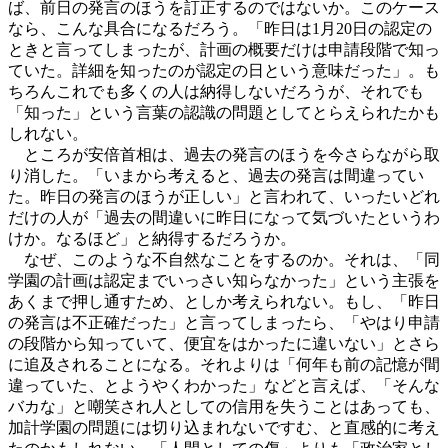
ば、前日の発言のほうを訂正するのではないか。このケース
なら、こんな具合になるだろう。「昨日は1月20日の認定の
ときと言ってしまったが、計画の概要だけは申請段階で知っ
ていた。詳細を知ったのが認定の日という意味だった」。も
ちろんこれでも多くの人は納得しないだろうが、それでも
「知った」という言葉の認識の問題としてとらえられたかも
しれない。
ところが安倍首相は、過去の発言のほうを今さらながら取
り消した。「いまから考えると、過去の発言は間違ってい
た。昨日の発言のほうが正しい」と言われて、いったいどれ
だけの人が「過去の間違いに昨日になって気づいたというわ
けか。なるほど」と納得するだろうか。
なぜ、このような不自然なことをするのか。それは、「同
学園の計画は認定までいっさい知らなかった」という主張を
あくまで押し通すため、としか考えられない。もし、「昨日
の発言は不正確だった」と言ってしまったら、「やはり申請
の段階から知っていて、便宜をはかったに違いない」とさら
に追及されることになる。それよりは「何年も前の記憶が間
違っていた、とようやくわかった」などと言えば、「そんな
バカな」と嘲笑され人としての信用を失うことはあっても、
加計学園の問題には切り込まれないですむ、と直感的に考え