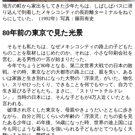
地方の町から家出をしてきた少年たちは、しばしばバスに潜
り込んで到着したメキシコシティの長距離ターミナルをねぐ
らにしていた。（1992年）写真：篠田有史
80年前の東京で見た光景
そもそも私たちは、なぜメキシコシティの路上の子どもた
ちのことを取材しはじめたのか。それは、小さな印刷会社を
営む、ある男性の一言が始まりだった。
今年でちょうど80年となる、第二次世界大戦での日本の敗
戦。その時、東京などの大都市の路上には、親を失い、ある
いは家族と生き別れになった大勢の「浮浪児」がいた。物乞
い、スリやひったくり、できることを何でもやって、自力で
生き延びる子どもたち。まさに、「ストリートチルドレ
ン」。当時の日本には、そんな子どもが4万人近くいたとも
言われる。
破壊され尽くした東京を、母親やきょうだいとともに歩き
ながら、自分と同じくらいの年齢の「浮浪児」たちの姿を見
たある少年は、45年後、56歳になった時、世界の途上国には
今も同じような暮らしを強いられる子どもがとてつもなく大