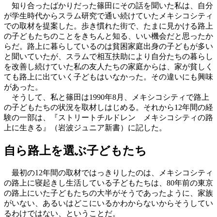
知り合ったばかりだった篠田にその話を聞いた私は、自分
が学生時代からスラム研究で通い続けていたメキシコシティ
での取材を提案した。歩き慣れた街で、たまに見かける路上
の子どもたちのことをきちんと知る、いい機会だと思ったか
らだ。路上に暮らしているのは貧困家庭出身の子どもが多い
と聞いていたが、スラムで相互扶助により自分たちの暮らし
を改善し続けていた私の友人たちの家庭からは、家が貧しく
ても路上に出ていく子どもはいなかった。その違いにも興味
があった。
そうして、私と篠田は1990年8月、メキシコシティで路上
の子どもたちの状況を取材しはじめる。それから12年間の経
験の一部は、『ストリートチルドレン メキシコシティの路
上に生きる』（岩波ジュニア新書）に記した。
自ら路上を選ぶ子どもたち
最初の12年間の取材ではっきりしたのは、メキシコシティ
の路上に寝起きし生活している子どもたちは、80年前の東京
の路上にいた子どもたちの大半がそうであったように、家族
がいない、あるいはどこにいるかわからないからそうしてい
るわけではない、ということだ。