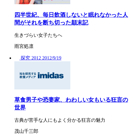
四半世紀、毎日飲酒しないと眠れなかった人
間がそれを断ち切った顛末記
生きづらい女子たちへ
雨宮処凛
探究
2012
2012/
9/19
草食男子や恐妻家、わわしい女もいる狂言の
世界
古典が苦手な人にもよく分かる狂言の魅力
茂山千三郎