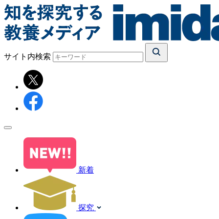
サイト内検索
新着
探究