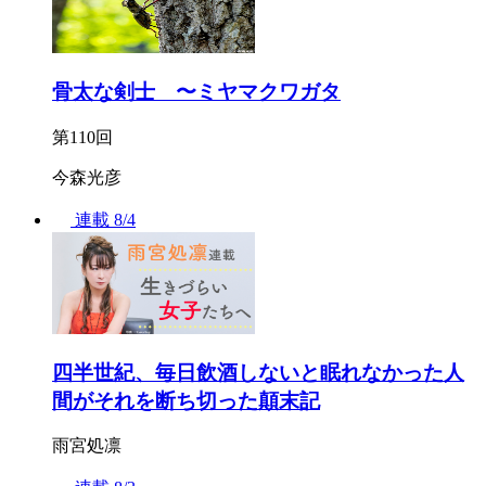
骨太な剣士 〜ミヤマクワガタ
第110回
今森光彦
連載
8/4
四半世紀、毎日飲酒しないと眠れなかった人
間がそれを断ち切った顛末記
雨宮処凛