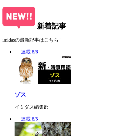
新着記事
imidasの最新記事はこちら！
連載
8/6
ゾス
イミダス編集部
連載
8/5