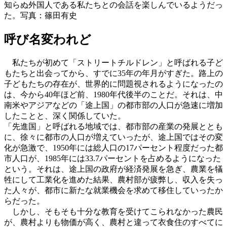
知らぬ外国人である私たちとの会話を楽しんでいるようだっ
た。写真：篠田有史
呼び名変われど
私たちが初めて「ストリートチルドレン」と呼ばれる子ど
もたちと出会ってから、すでに35年の年月がすぎた。路上の
子どもたちの存在が、世界的に問題視されるようになったの
は、今から40年ほど前、1980年代後半のことだ。それは、中
南米やアジアなどの「途上国」の都市部の人口が急速に増加
したことと、深く関係していた。
「先進国」と呼ばれる地域では、都市部の産業の発展ととも
に、徐々に都市の人口が増えていったが、途上国ではその変
化が急激で、1950年には総人口の17パーセント程度だった都
市人口が、1985年には33.7パーセントを占めるようになった
という。それは、途上国の政府が経済発展を急ぎ、農業を犠
牲にして工業化を進めた結果、農村部が疲弊し、収入を失っ
た人々が、都市に新たな就業機会を求めて移住していったか
らだった。
しかし、そもそも十分な教育を受けてこられなかった農民
が、農村よりも物価が高く、農村と違って衣食住のすべてに