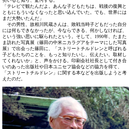
勢いると知り、驚愕する。
「テレビで観たんだよ。あんな子どもたちは、戦後の復興と
ともにもういなくなったと思い込んでいた。でも、世界には
まだ大勢いたんだ」
その男性、故相川民蔵さんは、敗戦当時子どもだった自分
には何もできなかったが、今ならできる、何かしなければ、
という強い思いに駆られたという。そして、1990年、たまた
ま訪れた写真展（篠田の中米ニカラグアをテーマにした写真
展）で出会った篠田に、「ストリートチルドレンと呼ばれる
子どもたちのことを、もっと知りたいし、伝えたい。取材し
てくれないか」と、声をかける。印刷会社社長として付き合
いのあった出版社や日本ユニセフ協会などの協力を得て、
「ストリートチルドレン」に関する本などを出版しようと考
えたのだ。