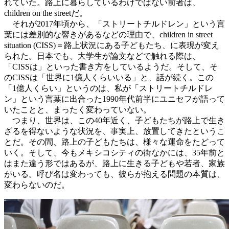
れていた。路上に暮らしているわけではない前者は、
children on the streetだ。
それが2017年頃から、「ストリートチルドレン」という言
葉には差別的な響きがあるなどの理由で、children in street
situation (CISS)＝路上状況にある子どもたち、に表現が変え
られた。日本でも、大学生が論文などで触れる際は、
「CISSは」といった書き方をしているようだ。そして、そ
のCISSは「世界に1億人くらいいる」と、話が続く。この
「1億人くらい」というのは、私が「ストリートチルドレ
ン」という言葉に出合った1990年代前半にユニセフが語って
いたことと、まったく変わっていない。
つまり、世界は、この40年近く、子どもたちが路上で生き
ざるを得ないような状況を、事実上、放置してきたというこ
とだ。その間、路上の子どもたちは、様々な運命をたどって
いく。そして、今もメキシコシティの街なかには、35年前と
はまた違う形ではあるが、路上に生きる子どもや若者、家族
がいる。呼び名は変わっても、彼らが抱える問題の本質は、
変わらないのだ。