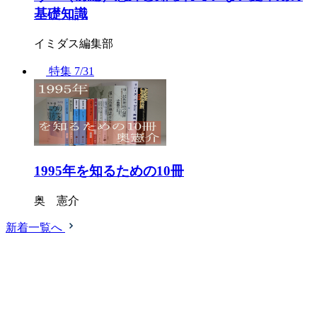
基礎知識
イミダス編集部
特集
7/31
1995年を知るための10冊
奥 憲介
新着一覧へ