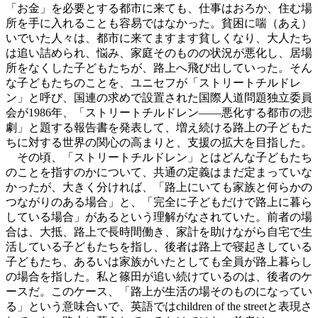
「お金」を必要とする都市に来ても、仕事はおろか、住む場
所を手に入れることも容易ではなかった。貧困に喘（あえ）
いでいた人々は、都市に来てますます貧しくなり、大人たち
は追い詰められ、悩み、家庭そのものの状況が悪化し、居場
所をなくした子どもたちが、路上へ飛び出していった。そん
な子どもたちのことを、ユニセフが「ストリートチルドレ
ン」と呼び、国連の求めで設置された国際人道問題独立委員
会が1986年、「ストリートチルドレン――悪化する都市の悲
劇」と題する報告書を発表して、増え続ける路上の子どもた
ちに対する世界の関心の高まりと、支援の拡大を目指した。
その頃、「ストリートチルドレン」とはどんな子どもたち
のことを指すのかについて、共通の定義はまだ定まっていな
かったが、大きく分ければ、「路上にいても家族と何らかの
つながりのある場合」と、「完全に子どもだけで路上に暮ら
している場合」があるという理解がなされていた。前者の場
合は、大抵、路上で長時間働き、家計を助けながら自宅で生
活している子どもたちを指し、後者は路上で寝起きしている
子どもたち、あるいは家族がいたとしても全員が路上暮らし
の場合を指した。私と篠田が追い続けているのは、後者のケ
ースだ。このケース、「路上が生活の場そのものになってい
る」という意味合いで、英語ではchildren of the streetと表現さ