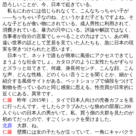
恐ろしいことが、今、日本で起きている。
私もにわかには信じられなくて。こんなちっちゃい子が
――ちっちゃい子なのね、というかまだ子どもですよね。そ
んな子どもが食い物にされている。成人男性に利用されて、
消費されている。暴力の只中にいる。評論や解説ではなく、
当事者が自分の言葉でしゃべることの力はすごい。あの時、
遠い世界の話として芝居を見ていた人たちも、急に日本の現
実を突きつけられたと思います。
日本って、ネットで誰もが簡単に風俗にアクセスできてし
まうような社会でしょ。カタログのように女性たちがずらり
とズラッと出てきて、何歳、身長何センチ、こんな顔、こん
な声、どんな性格、どのくらい言うことを聞くとか、細かく
紹介する風俗サイトがある。ペットショップで値段をつけて
動物を売っているのと同じ感覚に思える。性売買が日常的に
近くにある。異常です。
仁藤
昨年（2015年）、タイで日本人向けの売春カフェを見
に行ったんです。そしたらクラブみたいな狭めの部屋に200
人ぐらいの日本人の男がいて。私、買う側の大群を見たのが
初めてだったので、すごくショックを受けました。
北原
大群、ね。
仁藤
壁際には女の子たちが立っていて、一角にキャバクラ