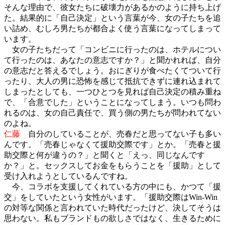
そんな理由で、彼女たちに破壊力があるかのように持ち上げ
た。結果的に「自己決定」という言葉が今、女の子たちを追
い詰め、むしろ男たちが都合よく使う言葉になってしまって
います。
女の子たちだって「コンビニに行ったのは、ホテルについ
て行ったのは、あなたの意志ですか？」と聞かれれば、自分
の意志だと答えるでしょう。おにぎりが食べたくてついて行
ったり、大人の男に恐怖を感じて抵抗できずに連れ込まれて
しまったとしても、一つひとつを見れば自己決定の積み重ね
で、「合意でした」ということになってしまう。いつも問わ
れるのは、女の自己責任で、買う側の男たちが問われてない
のよね。
仁藤
自分のしていることが、売春だと思ってない子も多い
んです。「売春じゃなくて援助交際です」とか。「売春と援
助交際と何が違うの？」と聞くと「えっ、同じなんです
か？」と。セックスしてお金をもらうことを「援助」として
受け入れようとしているんですね。
今、コラボを支援してくれている方の中にも、かつて「援
交」をしていたという女性がいます。「援助交際はWin-Win
の対等な関係と言われていた時代だったけど、決してそうは
思わない。私もブランドもの欲しさではなく、生きるために