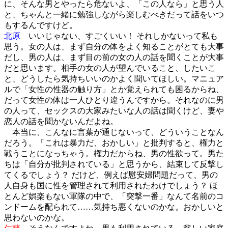
に、そんな男とやったら危ないよ、「この人なら」と思う人
と、ちゃんと一緒に勉強しながら楽しむべきだって話をいつ
もするんですけど。
北原
いいじゃない、すごくいい！ それしかないって私も
思う。女の人は、まず自分の体をよく知ることがとても大事
だし、男の人は、まず目の前の女の人の話を聞くことが大事
だと思います。相手の女の人が望んでいること、したいこ
と、どうしたら気持ちいいのかよく聞いてほしい。マニュア
ルで「女性の性器の触り方」とか覚えられても困るからね、
だって女性の体は一人ひとり違うんですから。それなのに男
の人って、セックスの大家みたいな人の話は聞くけど、妻や
恋人の話を聞かないんだよね。
本当に、こんなに言葉が通じないって、どういうことなん
だろう。「これは暴力だ、おかしい」と批判すると、権力と
戦うことになっちゃう。権力だからね、男の性欲って。男た
ちは「自分が批判されている」と思うから、結束して反撃し
てくるでしょう？ だけど、例えば慰安婦問題だって、男の
人自身も国に性を管理されて利用されたわけでしょう？ ほ
とんど娯楽もない軍隊の中で、「突撃一番」なんて名前のコ
ンドームを配られて……気持ち悪くないのかな。おかしいと
思わないのかな。