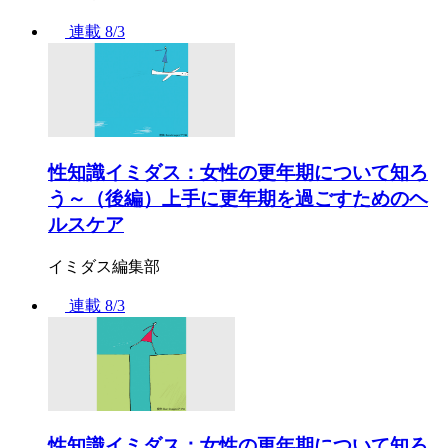
連載
8/3
性知識イミダス：女性の更年期について知ろ
う～（後編）上手に更年期を過ごすためのヘ
ルスケア
イミダス編集部
連載
8/3
性知識イミダス：女性の更年期について知ろ