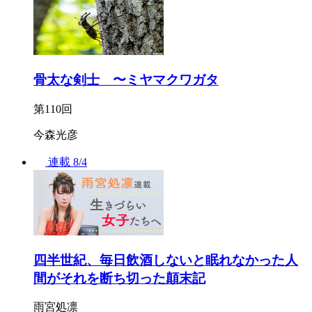
骨太な剣士 〜ミヤマクワガタ
第110回
今森光彦
連載
8/4
四半世紀、毎日飲酒しないと眠れなかった人
間がそれを断ち切った顛末記
雨宮処凛