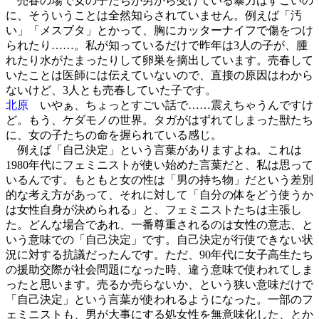
売春の場で女の子たちが男から受けている暴力はすごいの
に、そういうことは全然知らされていません。例えば「汚
い」「メスブタ」とかって、胸にカッターナイフで傷をつけ
られたり……。私が知っているだけで昨年は3人の子が、腫
れたり水がたまったりして卵巣を摘出しています。売春して
いたことは医師には伝えていないので、直接の原因はわから
ないけど、3人とも売春していた子です。
北原
いやぁ、ちょっとすごい話で……震えちゃうんですけ
ど。もう、ケダモノの世界。タガがはずれてしまった獣たち
に、女の子たちの命を握られている感じ。
例えば「自己決定」という言葉がありますよね。これは
1980年代にフェミニストが使い始めた言葉だと、私は思って
いるんです。もともと女の性は「男の持ち物」だという差別
的な考え方があって、それに対して「自分の体をどう使うか
は女性自身が決められる」と、フェミニストたちは主張し
た。どんな場合であれ、一番尊重されるのは女性の意志、と
いう意味での「自己決定」です。自己決定が行使できない状
況に対する抗議だったんです。ただ、90年代に女子高生たち
の援助交際が社会問題になった時、違う意味で使われてしま
ったと思います。売るか売らないか、という狭い意味だけで
「自己決定」という言葉が使われるようになった。一部のフ
ェミニストも、男が大事にする処女性を無意味化した、とか