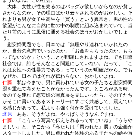
まうのよね、この社会。
大体、女性が性を売るのはバッグが欲しいからなのか貧し
さからなのか、その理由ばかり云々されるのがおかしい。そ
れよりも男が女子中高生を「買う」という異常さ、男の性の
欲望がこんなに自然に世の中の制度に組み込まれていて、当
たり前のように風俗に通える社会のほうがおかしいでしょ
う。
慰安婦問題でも、日本では「無理やり連れていかれたの
か、自分の意志でいったのか」「お金をもらったのか、もら
ってないのか」ということが問題にされますよね。でも国際
社会では、誰もそんなこと問題にしていない。だって、「こ
れは女性への性暴力である」っていうのが明確だから。でも
なぜか、日本ではそれが伝わらない。おかしいよね。
仁藤
私は今まで、男に買われている女の子たちと慰安婦問
題を重ねて考えたことがなかったんです。ところがある時、
女の子を連れて慰安婦の写真展を見にいったら、その子たち
がそこに書いてあるストーリーにすごく共感して、震えてい
る感じがあって。私よりも強く何かを受けていました。
北原
ああ、そうだよね。やっぱりそうなんですね。
仁藤
「こういう写真で伝えられるってすごいね」「うらや
ましい」と。そこから「私たちは『買われた』展」の企画が
スタートしました。男に買われた体験のある子たちの絵や写