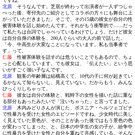
ですね。
北原
そうなんです。芝居が終わって出演者が一人ずつしゃ
べった後、寄付先のご紹介としてコラボの方々にも舞台に上
がっていただきました。そこで、その15歳の彼女が自分の性
被害体験を話し始めたんです。それがもう衝撃的で……だっ
て私たちは台詞でしゃべっているわけでしょう。だけど彼女
は自分自身の体験を、200人ぐらいの大人の前で話した。
「今、中高生が大変なことになっています。私も当事者で
す」って。
仁藤
性被害体験を話すのは危ういことでもあるので、ちょ
っと心配もしています。でも彼女は、「伝えたい」という思
いがすごく強い子なんです。
北原
観客の年齢層は結構高くて、10代の子に何が起きてい
るかなんて知らないし、見えていない。だからもう、みんな
びっくりしちゃって。
仁藤
彼女は自分の体験と、戦時下の女性を描いた話に重な
る部分もあったみたいで「泣いちゃった」と言ってました。
北原
木内みどりさんが演じた、ボスニア・ヘルツェゴビナ
で性暴力を受けた女性のエピソードですね。少女時代に美し
く見えていた景色が、そのことがあった後ではもう景色の色
が変わってしまった、と。日本の中学生の女の子が、紛争中
に性暴力を受けた女性と自分を重ねて共感している。そんな