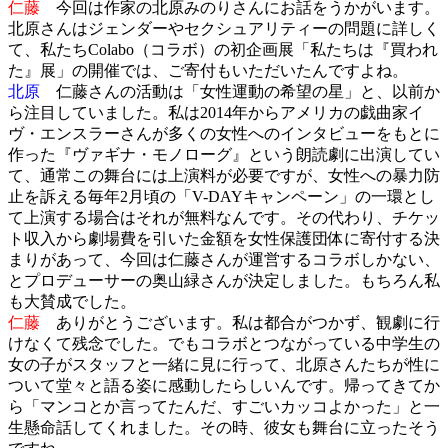
仁藤
今回は作家の北原みのりさんにお話をうかがいます。
北原さんはジェンダーやセクシュアリティーの問題に詳しく
て、私たちColabo（コラボ）の初企画展「私たちは『買われ
た』展」の開催では、ご寄付もいただいたんですよね。
北原
仁藤さんの活動は「女性運動の希望の星」と、以前か
ら注目していました。私は2014年からアメリカの戯曲家イ
ヴ・エンスラーさんが多くの女性へのインタビューをもとに
作った『ヴァギナ・モノローグ』という朗読劇に出演してい
て、通常この舞台には上演料が必要ですが、女性への暴力防
止を訴える毎年2月頃の「V-DAYキャンペーン」の一環とし
て上演する場合はそれが無料なんです。その代わり、チケッ
ト収入から劇場費を引いた金額を女性保護団体に寄付する決
まりがあって、今回は仁藤さんが運営するコラボしかない、
とプロデューサーの奥山緑さんが決定しました。もちろん私
も大賛成でした。
仁藤
ありがとうございます。私は都合がつかず、観劇に行
けなくて残念でした。でもコラボとつながっている中学生の
女の子がスタッフと一緒に見に行って、北原さんたちが性に
ついて堂々と語る姿に感動したらしいんです。帰ってきてか
ら「マンコとか言ってたんだ、すごいカッコよかった」と一
生懸命話してくれました。その時、彼女も舞台に立ったそう