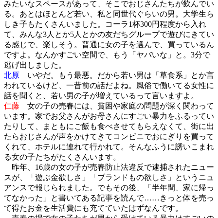
みたいなスペースがあって、そこでおじさんたちが飲んでい
る。あとはほとんど若い、私と同世代ぐらいの男。大学生ら
しき子もたくさんいました。コーラ1杯300円程度から入れ
て、みんな3人とか5人とかの友だちグループで遊びにきてい
る感じで、楽しそう。普通に女の子を選んで、買っているん
ですよ。なんかすごい空間で、もう「ヤバいな」と。3分で
逃げ出しました。
北原
いやだ。もう最悪。だから若い男は「草食系」とか言
われているけど、一昔前の話だよね。風俗で働いてる女性に
話を聞くと、若い男の子が増えているって言いますよ。
仁藤
女の子の売春には、貧困や家庭の問題が深く関わって
います。家でお父さんがお母さんにすごい暴力をふるってい
たりして、まともにご飯も食べさせてもらえなくて、街に出
たらおじさんが声をかけてきてコンビニでおにぎりを買って
くれて、ホテルに連れて行かれて。そんなふうに誘いこまれ
る女の子たちがたくさんいます。
昨年、16歳の女の子が売春防止法違反で逮捕されたニュー
スが、「遊ぶ金欲しさ」「ブランドもの欲しさ」というニュ
アンスで報じられました。でもその後、「半年間、家に帰っ
てなかった」と書いてある記事を読んで……きっと体を売っ
て得たお金を生活費にも充てていたはずなんです。