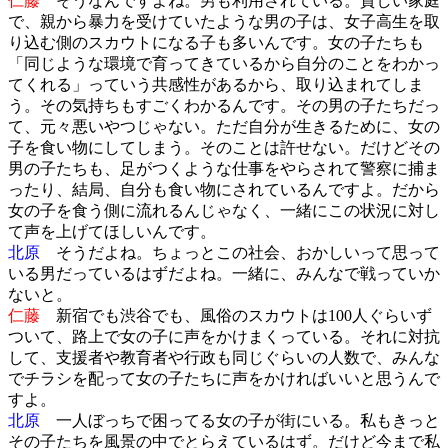
仁藤
そうなんですよね。男も利用されている。貧しい家庭
で、親から暴力を受けていたような男の子は、女子高生を取
り込む側のスカウトになる子も多いんです。女の子たちも
「同じような環境で育ってきているから自分のことをわかっ
てくれる」っていう共感性があるから、取り込まれてしま
う。その気持ちもすごくわかるんです。その男の子たちだっ
て、元々悪いやつじゃない。ただ自分が生きるために、女の
子を食い物にしてしまう。そのことは許せない。だけどその
男の子たちも、足がつくような仕事をやらされて警察に捕ま
ったり、結局、自分も食い物にされているんですよ。だから
女の子を食う側に流れるんじゃなく、一緒にこの状況に対し
て声を上げてほしいんです。
北原
そうだよね。ちょっとこの社会、おかしいって思って
いる男だっているはずだよね。一緒に、みんなで戦っていか
ないと。
仁藤
新宿でも渋谷でも、風俗のスカウトは100人ぐらいず
ついて、路上で女の子に声をかけまくっている。それに対抗
して、支援者や教育者や行政も同じぐらいの人数で、みんな
でチラシを配って女の子たちに声をかければいいと思うんで
すよ。
北原
一人ぼっちで困ってる女の子が街にいる。私もきっと
その子たちを風景の中でとらえているはず。だけど今まで私