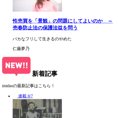
性売買を「景観」の問題にしてよいのか ～
売春防止法の保護法益を問う
バカなフリして生きるのやめた
仁藤夢乃
新着記事
imidasの最新記事はこちら！
連載
8/7