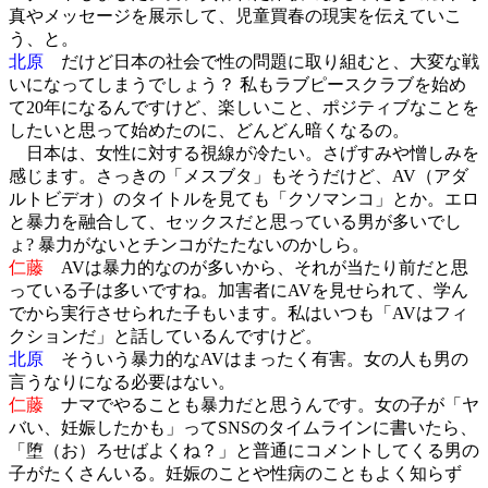
真やメッセージを展示して、児童買春の現実を伝えていこ
う、と。
北原
だけど日本の社会で性の問題に取り組むと、大変な戦
いになってしまうでしょう？ 私もラブピースクラブを始め
て20年になるんですけど、楽しいこと、ポジティブなことを
したいと思って始めたのに、どんどん暗くなるの。
日本は、女性に対する視線が冷たい。さげすみや憎しみを
感じます。さっきの「メスブタ」もそうだけど、AV（アダ
ルトビデオ）のタイトルを見ても「クソマンコ」とか。エロ
と暴力を融合して、セックスだと思っている男が多いでし
ょ? 暴力がないとチンコがたたないのかしら。
仁藤
AVは暴力的なのが多いから、それが当たり前だと思
っている子は多いですね。加害者にAVを見せられて、学ん
でから実行させられた子もいます。私はいつも「AVはフィ
クションだ」と話しているんですけど。
北原
そういう暴力的なAVはまったく有害。女の人も男の
言うなりになる必要はない。
仁藤
ナマでやることも暴力だと思うんです。女の子が「ヤ
バい、妊娠したかも」ってSNSのタイムラインに書いたら、
「堕（お）ろせばよくね？」と普通にコメントしてくる男の
子がたくさんいる。妊娠のことや性病のこともよく知らず