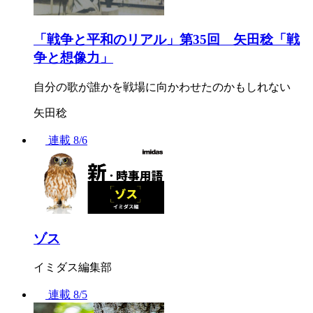
「戦争と平和のリアル」第35回 矢田稔「戦
争と想像力」
自分の歌が誰かを戦場に向かわせたのかもしれない
矢田稔
連載
8/6
ゾス
イミダス編集部
連載
8/5