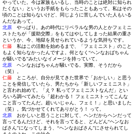
やっていた。今は家族もいるし、当時のことは絶対に知られ
たくない」というお手紙をもらったこともあって。私はその
頃のことは知らないけど、同じように苦しんでいた人もいる
んだなあって。
北原
やっぱり。あの時代にリベラルな男の人とかフェミニ
ストたちが「援助交際」をもてはやしてしまった結果の重さ
というか、今、地獄を見せられているような気持ちです。
仁藤
私はこの活動を始めるまで、「フェミニスト」のこと
もよく知らなかったんですよ。何となく“ヘンなおばちゃん
が騒いでる”みたいなイメージを持っていて。
北原
ヘンなおばちゃんが騒いでる。実際、そうだから
（笑）。
仁藤
ところが、自分が見てきた世界で「おかしい」と思う
ことを発信していたら、男たちから「新しいフェミニスト」
と言われ始めて。「え？ 私ってフェミニストなんだ」とい
ろいろ調べてみたら「超わかる！ フェミニストってこんな
こと言ってたんだ。超いいじゃん、フェミ！」と思いました
（笑）。気づかせてくれてありがとう！ って。
北原
おかしいと思うことに対して、ヘンだからヘンだって
言ってるんだけど、それを言ってると、どんどん“ヘンなお
ばさん”になってしまう、“ヘンなおばさん”にさせられてし