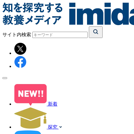
サイト内検索
新着
探究