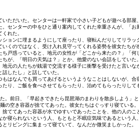
いただいた。センターは一軒家で小さい子どもが遊べる部屋
た。センターの中をひと通り案内してくれた幸重さんが、「お
てくれた。
ションに埋まるようにして座ったり、寝転んだりしてリラッ
ていくのではなく、受け入れ見守ってくれる姿勢を彼女たちが
ち戸惑っていると、地元の女性が「どこから来たの？」「何
たちが、「明日の天気は？」とか、他愛のない会話をしていた
地元の人たちが銭湯で交流する様子に衝撃を受けたと言いな
と話したし」と話していた。
もはなんでも買ってあげるというようなことはしないが、合
ったり、ご飯を食べさせてもらったり、泊めてもらったりして
た。前日、「早起きできたら琵琶湖のまわりを散歩しよう」と
プ麺の空き容器が捨ててあった。彼女たちはぐっすり寝ている
、捨ててあった容器が水でゆすいであったことを、他の人のこ
か寝られないという人、もともと不眠症気味であるという人
るとリビングに集まって寝ていて、なんだか微笑ましかった。