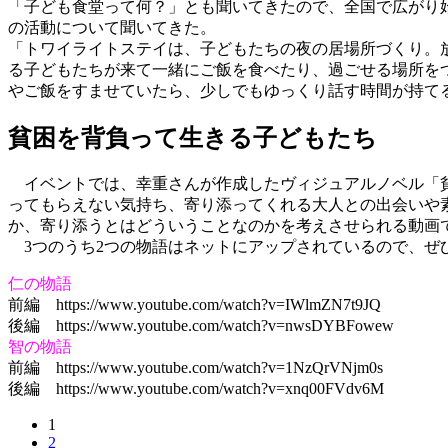
「子ども食堂って何？」とも聞いてきたので、全国で広がり
の活動について聞いてきた。
「トワイライトステイは、子どもたちの夜の居場所づくり。
る子どもたちが来て一緒にご飯を食べたり、過ごせる場所を
やご飯をすませていたら、少しでもゆっくり話す時間が持て
貧困を背負って生きる子どもたち
イベントでは、幸重さんが作成したヴィジュアルノベル「貧
ってもらえない気持ち、寄り添ってくれる大人との出会いや
か、寄り添うとはどういうことなのかを考えさせられる動画
3つのうち2つの物語はネットにアップされているので、ぜ
仁の物語
前編 https://www.youtube.com/watch?v=IWlmZN7t9JQ
後編 https://www.youtube.com/watch?v=nwsDYBFowew
智の物語
前編 https://www.youtube.com/watch?v=1NzQrVNjm0s
後編 https://www.youtube.com/watch?v=xnq00FVdv6M
1
2