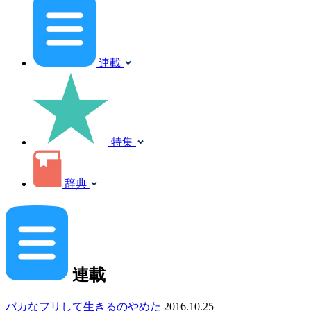
連載
特集
辞典
連載
バカなフリして生きるのやめた
2016.10.25