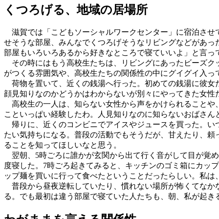
くつろげる、地域の居場所
滋賀では「こどもソーシャルワークセンター」に宿泊させて
せそうな部屋、みんなでくつろげそうなリビングなどがあっ
部屋もいろいろあるから好きなところで寝ていいよ」と言っ
その時にはもう高校生たちは、リビングにあったビーズクッ
がつくる雰囲気や、高校生たちの関係性の中にグイグイ入っ
荷物を置いて、近くの銭湯へ行った。初めての銭湯に彼女た
顔見知りなのかどうかはわからないが別々にやってきた女性
高校生の一人は、知らない女性から声をかけられることや、
こといっぱい経験したわ。人見知りなのに知らないおばさん
帰りに、近くのコンビニでアイスやジュースを買った。いつ
たい気持ちになる。普段の活動でもそうだが、甘えたり、頼
ることを知ってほしいなと思う。
翌朝、5時ごろに誰かが玄関から出て行く音がして目が覚め
度寝した。7時ごろ起きてみると、キッチンのゴミ箱にカッ
ップ麺を買いに行って食べたということだったらしい。私は
普段から昼夜逆転していたり、慣れない場所が怖くてなかな
る。でも最初は違う部屋で寝ていた人たちも、朝、私が起き