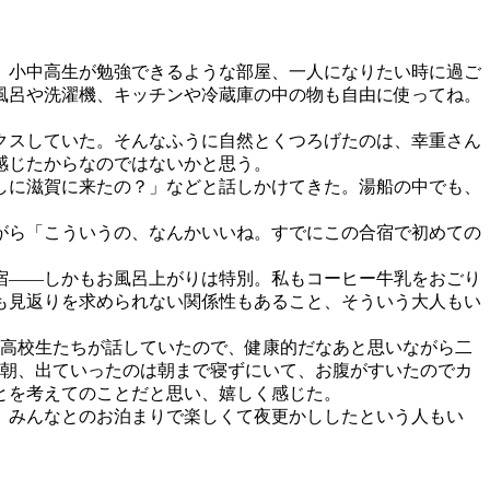
、小中高生が勉強できるような部屋、一人になりたい時に過ご
風呂や洗濯機、キッチンや冷蔵庫の中の物も自由に使ってね。
クスしていた。そんなふうに自然とくつろげたのは、幸重さん
感じたからなのではないかと思う。
しに滋賀に来たの？」などと話しかけてきた。湯船の中でも、
。
がら「こういうの、なんかいいね。すでにこの合宿で初めての
宿――しかもお風呂上がりは特別。私もコーヒー牛乳をおごり
も見返りを求められない関係性もあること、そういう大人もい
高校生たちが話していたので、健康的だなあと思いながら二
。朝、出ていったのは朝まで寝ずにいて、お腹がすいたのでカ
とを考えてのことだと思い、嬉しく感じた。
、みんなとのお泊まりで楽しくて夜更かししたという人もい