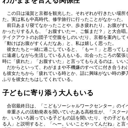
わがままを言える関係性
この日は滋賀と京都を観光した。それぞれが行きたい場所を
た。実は私も中高時代、修学旅行に行ったことがなかった。
前日あまり寝てなかったことや、歩き疲れたり、お腹がすい
かったりする人も、「お腹すいたー、ご飯まだ？」と大合唱
テイクアウトのお団子で空腹をしのいだり、京都を案内して
「動けばお腹がすくんだなあ」と、私は嬉しく思った。
彼女たちと一緒に過ごしていると、「もー！」と思ってしま
に遠慮しながら生活している人もいる。出会ったころの緊張
時に「疲れた」「お腹すいた」と言ってもらえるのは、いい
だからといって、わがままや不機嫌のすべてに付き合うわけ
も彼女たちから「疲れている時とか、話に興味がない時の夢
ふりを彼女たちはしてくれている。
子どもに寄り添う大人もいる
合宿最終日は、「こどもソーシャルワークセンター」のイベ
幸重さんの活動発表を聞いていたある高校生が、「スクール
か、いろいろ困っている子どもの話を聞いたり、その子ども
る人」と説明すると、「へー。いいことやってんだね」と言