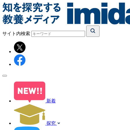
サイト内検索
新着
探究