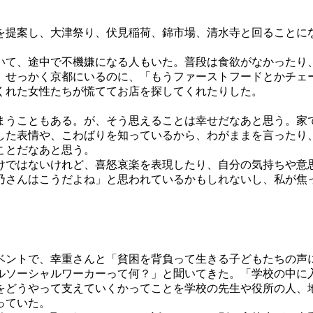
提案し、大津祭り、伏見稲荷、錦市場、清水寺と回ることに
て、途中で不機嫌になる人もいた。普段は食欲がなかったり
。せっかく京都にいるのに、「もうファーストフードとかチェ
くれた女性たちが慌ててお店を探してくれたりした。
うこともある。が、そう思えることは幸せだなあと思う。家
した表情や、こわばりを知っているから、わがままを言ったり
ことだなあと思う。
ではないけれど、喜怒哀楽を表現したり、自分の気持ちや意
乃さんはこうだよね」と思われているかもしれないし、私が焦
ントで、幸重さんと「貧困を背負って生きる子どもたちの声
ソーシャルワーカーって何？」と聞いてきた。「学校の中に
をどうやって支えていくかってことを学校の先生や役所の人、
っていた。