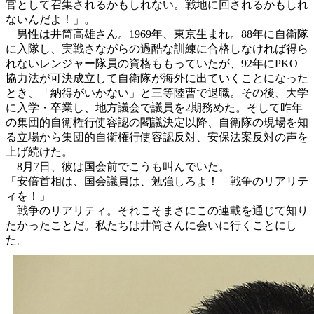
官として召集されるかもしれない。戦地に回されるかもしれ
ないんだよ！」。
男性は井筒高雄さん。1969年、東京生まれ。88年に自衛隊
に入隊し、実戦さながらの過酷な訓練に合格しなければ得ら
れないレンジャー隊員の資格ももっていたが、92年にPKO
協力法が可決成立して自衛隊が海外に出ていくことになった
とき、「納得がいかない」と三等陸曹で退職。その後、大学
に入学・卒業し、地方議会で議員を2期務めた。そして昨年
の集団的自衛権行使容認の閣議決定以降、自衛隊の現場を知
る立場から集団的自衛権行使容認反対、安保法案反対の声を
上げ続けた。
8月7日、彼は国会前でこうも叫んでいた。
「安倍首相は、国会議員は、勉強しろよ！ 戦争のリアリテ
ィを！」
戦争のリアリティ。それこそまさにこの連載を通じて知り
たかったことだ。私たちは井筒さんに会いに行くことにし
た。