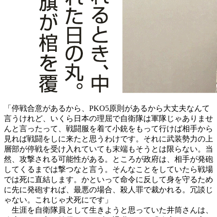
「停戦合意があるから、PKO5原則があるから大丈夫なんて
言うけれど、いくら日本の理屈で自衛隊は軍隊じゃありませ
んと言ったって、戦闘服を着て小銃をもって行けば相手から
見れば戦闘をしに来たと思うわけです。それに武装勢力の上
層部が停戦を受け入れていても末端もそうとは限らない。当
然、攻撃される可能性がある。ところが政府は、相手が発砲
してくるまでは撃つなと言う。そんなことをしていたら戦場
では死に直結します。かといって命令に反して身を守るため
に先に発砲すれば、最悪の場合、殺人罪で裁かれる。冗談じ
ゃない。これじゃ犬死にです」
生涯を自衛隊員として生きようと思っていた井筒さんは、