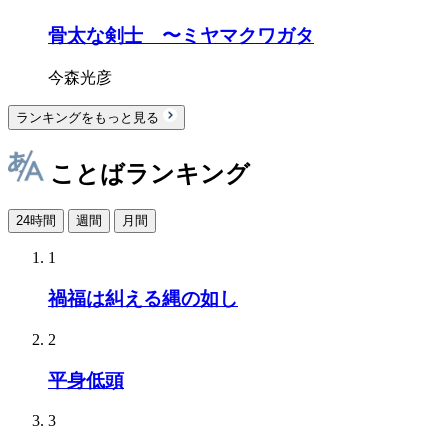
骨太な剣士 〜ミヤマクワガタ
今森光彦
ランキングをもっと見る
ことばランキング
24時間
週間
月間
1
禍福は糾える縄の如し
2
平身低頭
3