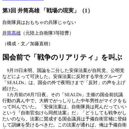
第3回 井筒高雄 「戦場の現実」（1）
自衛隊員はおもちゃの兵隊じゃない
井筒高雄
（元陸上自衛隊3等陸曹）
（構成・文／加藤直樹）
国会前で「戦争のリアリティ」を叫ぶ
9月19日未明、国論を二分した安保法案が自民党、公明党
などによって可決した。安保法案に反対する学生グループ
「SEALDs」は、国会の外で夜明けまで「反対」の声を上げ
続けた。
1カ月前の8月7日夜、その「SEALDs」主催の国会前抗議
行動の真ん中で、大柄でがっしりした中年男性がマイクをも
って叫んでいた。「安保法案は、自衛隊員は死んだっていい
という『自衛官虫けら同然法案』だ」「どうしても戦争がし
たいのなら、法案に賛成する国会議員は予備自衛官補に登録
して訓練を受けるべきだ。この法案が通れば、俺は予備自衛