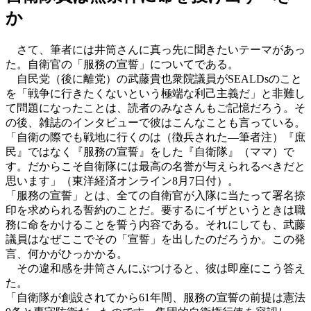
か
さて、筆者には井筒さんに真っ先に聞きたいテーマがあっ
た。自衛官の「服務の宣誓」についてである。
自民党（後に離党）の武藤貴也衆院議員がSEALDsのこと
を「戦争に行きたくないという極端な利己主義だ」と非難し
て問題になったことは、読者のみなさんもご記憶だろう。そ
の後、雑誌のインタビューで彼はこんなことも言っている。
「自衛の際でも戦地に行くのは（徴兵された―筆者注）『庶
民』ではなく『服務の宣誓』をした『自衛隊』（ママ）で
す。だからこそ自衛隊には最高の名誉が与えられるべきだと
思います」（東洋経済オンライン8月7日付）。
「服務の宣誓」とは、全ての自衛官が入隊に当たって署名捺
印を求められる誓約のことだ。要するにイザというときは職
務に命をかけることを誓う内容である。それにしても、武藤
議員はなぜここでその「宣誓」を出したのだろうか。この発
言、何かがひっかかる。
その違和感を井筒さんにぶつけると、彼は即座にこう答え
た。
「自衛隊が創設されてから61年間、服務の宣誓の前提は憲法