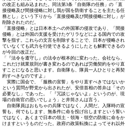
の改正も組み込まれた。同法第3条「自衛隊の任務」の「直
接侵略及び間接侵略に対し我が国を防衛することを主たる任
務とし」という下りから「直接侵略及び間接侵略に対し」が
削除されたのだ。
「直接侵略」とは日本本土への外国軍の侵攻であり、「間接
侵略」とは外国の支援を受けたゲリラなどによる国内での攻
撃を指す。これらの文言を削除することで、日本が侵略され
ていなくても武力を行使できるようにしたとも解釈できるの
が今回の改正だ。
「『法令を遵守し』の法令が根本的に変わった。会社なら、
これだけ就業規則が書き変わるのであれば労働契約をやり直
すことになると思います。自衛隊も、隊員一人ひとりと再契
約すべきなのですよ」
実際に国会で、「服務の宣誓」をやり直すべきではないか
という質問が野党から出されたが、安倍首相の答弁は「その
必要なし」であった。「『冗談じゃないよ』というのが、現
場の自衛官の思いでしょう」と井筒さんは言う。
自衛隊員はおもちゃの兵隊ではなく、人間だ。入隊時の宣
誓も、何でもします、無条件に命を投げ出しますという誓い
ではなく、あくまで日本の領土・領海・領空の防衛に命をか
けますというものだった。政府の政策転換によってそれ以外