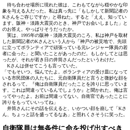
待ち合わせ場所に現れた彼は、こわもてながら穏やかな印
象を与える人だった。私は真っ先に「もしかして新聞記者の
Kさんをご存じですか」と尋ねた。すると「ええ、知ってい
ます。阪神・淡路大震災のとき、神戸でお会いしました」と
のお答え。やっぱりそうだったか。
実は、1995年の阪神・淡路大震災のころ、私は神戸を取材
した新聞記者のKさんという人から「神戸の被災地で、先頭
に立ってボランティアで頑張っている元レンジャー隊員の若
者に会った」と聞いたことがあったのだ。もしかしてとは思
ったが、それが若き日の井筒さんだったというわけだ。
Kさんは併せてこうも言っていた。
「でもそいつ、悩んでたよ。ボランティアの受け皿になって
いる市民団体の人たちに、元自衛隊員だと言うと微妙な顔を
されるって。『俺は自衛隊員だったことを誇りに思っていま
す。これは間違っているんでしょうか』と聞かれた。俺は言
ってやったよ。お前は間違ってない。自衛官であったことに
誇りをもっていいってね」
井筒さんにその話を伝えると、いかつい顔を崩して「Kさ
ん、ちょっと話を盛ってるなあ」と照れくさそうに笑った。
自衛隊員は無条件に命を投げ出すべき