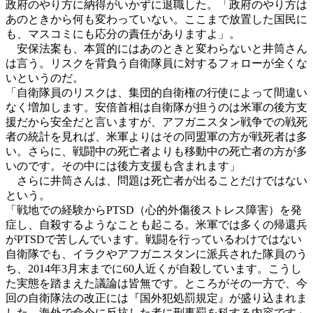
政府のやり方に納得がいかずに退職した。「政府のやり方は
あのときから何も変わっていない。ここまで放置した国民に
も、マスコミにも応分の責任がありますよ」。
安保法案も、本質的にはあのときと変わらないと井筒さん
は言う。リスクを背負う自衛隊員に対するフォローが全くな
いというのだ。
「自衛隊員のリスクは、集団的自衛権の行使によって間違い
なく増加します。安倍首相は自衛隊が担うのは米軍の後方支
援だから安全だと言いますが、アフガニスタン戦争での戦死
者の統計を見れば、米軍よりはその同盟軍の方が戦死者は多
い。さらに、戦闘中の死亡者よりも移動中の死亡者の方が多
いのです。その中には後方支援も含まれます」
さらに井筒さんは、問題は死亡者が出ることだけではない
という。
「戦地での経験からPTSD（心的外傷後ストレス障害）を発
症し、自殺するようなことも起こる。米軍では多くの帰還兵
がPTSDで苦しんでいます。戦闘を行っているわけではない
自衛隊でも、イラクやアフガニスタンに派兵された隊員のう
ち、2014年3月末までに60人近くが自殺しています。こうし
た実態を踏まえた議論は皆無です。ところがその一方で、今
回の自衛隊法の改正には『国外犯処罰規定』が盛り込まれま
した。海外で命令に反抗した者に刑事罰を科する内容です」