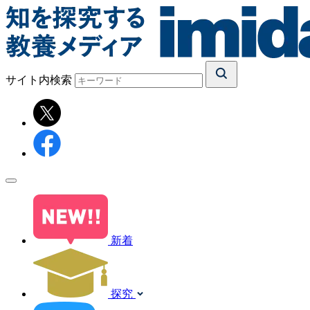
サイト内検索
新着
探究