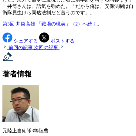
井筒さんは、語気を強めた。「だから俺は、安保法制は自
衛隊員虫けら同然法制だと言うのです」。
第3回 井筒高雄 「戦場の現実」（2）へ続く。
シェアする
ポストする
前回の記事
次回の記事
著者情報
元陸上自衛隊3等陸曹