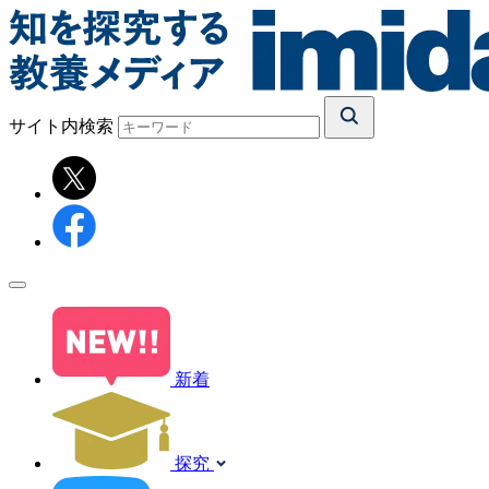
サイト内検索
新着
探究