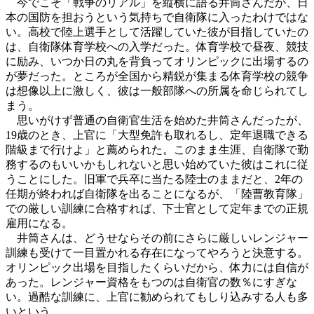
今でこそ「戦争のリアル」を縦横に語る井筒さんだが、日
本の国防を担おうという気持ちで自衛隊に入ったわけではな
い。高校で陸上選手として活躍していた彼が目指していたの
は、自衛隊体育学校への入学だった。体育学校で昼夜、競技
に励み、いつか日の丸を背負ってオリンピックに出場するの
が夢だった。ところが全国から精鋭が集まる体育学校の競争
は想像以上に激しく、彼は一般部隊への所属を命じられてし
まう。
思いがけず普通の自衛官生活を始めた井筒さんだったが、
19歳のとき、上官に「大型免許も取れるし、定年退職できる
階級まで行けよ」と薦められた。このまま生涯、自衛隊で勤
務するのもいいかもしれないと思い始めていた彼はこれに従
うことにした。旧軍で兵卒に当たる陸士のままだと、2年の
任期が終われば自衛隊を出ることになるが、「陸曹教育隊」
での厳しい訓練に合格すれば、下士官として定年までの正規
雇用になる。
井筒さんは、どうせならその前にさらに厳しいレンジャー
訓練も受けて一目置かれる存在になってやろうと決意する。
オリンピック出場を目指したくらいだから、体力には自信が
あった。レンジャー資格をもつのは自衛官の数％にすぎな
い。過酷な訓練に、上官に勧められてもしり込みする人も多
いという。