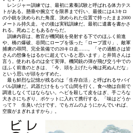
レンジャー訓練では、最初に素養試験と呼ばれる体力テス
トがある。懸垂や腕立てを限界まで行い、最後には4.3キロ
の小銃を決められた角度、決められた位置で持ったまま2000
メートル持久走。その後は実戦訓練だ。最初に遺書を書かさ
れる。死ぬこともあるからだ。
訓練内容は、教官が機関銃を発射する下でのほふく前進
や、橋の爆破、谷間にロープを張った「ロープ渡り」、敵軍
捕虜の尋問、完全装備での20キロ走……。「その過酷さは皆
さんの想像をはるかに超えていると思います」と井筒さんは
言う。使われるのは全て実弾。機関銃の弾が飛び交う中での
ほふく前進のときは、「今、頭を上げたら俺は死ぬんだな」
という思いが頭をかすめた。
最も鮮烈な記憶が残るのは「生存自活」と呼ばれるサバイ
バル訓練だ。武器だけをもって山間を行く。食べ物は自前で
調達しなくてはならない。ヘビを殺して皮をはぎ、手ごろな
大きさにちぎり、ポケットに入れて携行する。「味はどうか
って？ 生臭いだけです。でもガムのようにかんでいれば、
空腹がまぎれますから」。