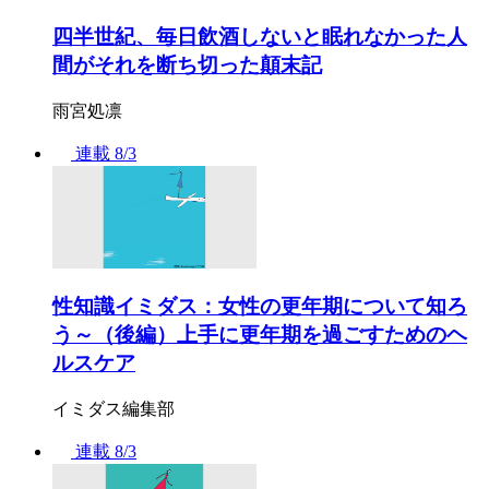
四半世紀、毎日飲酒しないと眠れなかった人
間がそれを断ち切った顛末記
雨宮処凛
連載
8/3
性知識イミダス：女性の更年期について知ろ
う～（後編）上手に更年期を過ごすためのヘ
ルスケア
イミダス編集部
連載
8/3