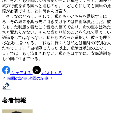
か、それとも今回の安保法制が開いた扉をくぐって、海外で
武力行使をする国へと進むのか。「どちらにしても国民の覚
悟が必要ですよ」と井筒さんは言う。
そうなのだろう。そして、私たちがどちらを選択するにし
ろ、その結果を真っ先に引き受けるのは自衛隊員たちだ。彼
らもまた制服を着たごく普通の庶民であり、命の重さは私た
ちと変わりがない。そんな当たり前のことを忘れて勇ましい
議論をしてはならない。私たちの誤った選択が、彼らを理不
尽な死に追いやる。「戦地に行くのは私とは無縁の特別な人
たちでしょ」「自衛隊に入った以上、危険は承知の上でし
ょ」では、もう済まされない。私たちはすでに、安保法制を
もつ国に生きている。
シェアする
ポストする
前回の記事
次回の記事
著者情報