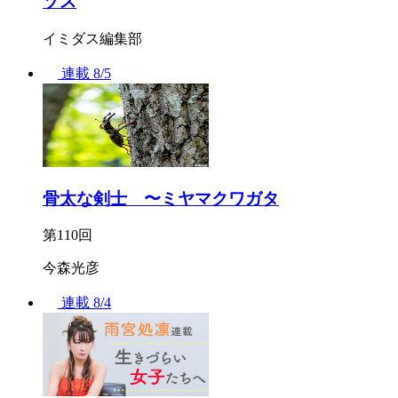
ゾス
イミダス編集部
連載
8/5
骨太な剣士 〜ミヤマクワガタ
第110回
今森光彦
連載
8/4