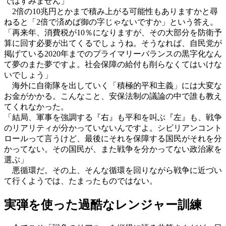
ではすみません」
2倍の10兆円とかまで積み上がる可能性もありますかと尋
ねると「2倍で済めば御の字じゃないですか」という答え。
「再来年、消費税が10％になりますが、その大部分を防衛予
算に回す必要が出てくるでしょうね。そうなれば、自民党が
掲げている2020年までのプライマリーバランスの黒字化なん
て夢のまた夢ですよ。社会保障の給付も削らなくてはいけな
いでしょう」
海外に自衛隊を出していく「積極的平和主義」には大変な
お金がかかる。こんなこと、安保法制の議論の中で誰も教え
てくれなかった。
「結局、軍事を強調する『右』も平和を叫ぶ『左』も、戦争
のリアリティが分かっていないんですよ。シビリアンコント
ロールって言うけど、最後にそれを保障する国民がそれを分
かってない。その国民が、また戦争を分かってない政治家を
選ぶ」
悪循環だ。その上、そんな循環を回りながら戦争に近づい
て行くようでは、たまったものではない。
実弾を使った過酷なレンジャー訓練