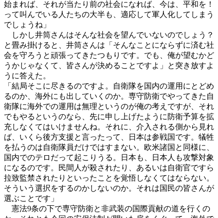
始まれば、それが当たり前の社会になれば、今は、平和を！
って叫んでいる人たちの大半も、適応して軍人化してしまう
でしょうね」
しかし井筒さんはそんな社会を望んでいないのでしょう？
と畳み掛けると、井筒さんは「そんなことにならずに済む社
会を守ろうと頑張ってきたつもりです。でも、俺が望むかど
うかじゃなくて、皆さんが決めることですよ」と突き放すよ
うに答えた。
「結局そこに尽きるのですよ。自衛隊を国内の運用にとどめ
るのか、海外にも出していくのか。専守防衛でやってきた自
衛隊に海外での運用は無理というのが俺の考えですが、それ
でもやるというのなら、先に申し上げたように防衛予算を拡
充しなくてはいけませんね。それに、介入される側から見れ
ば、いくら後方支援と言ったって、日本は参戦国です。犠牲
を払うのは自衛隊員だけではすまない。欧米諸国と同様に、
国内でのテロだって起こりうる。日本も、日本人も攻撃対象
になるのです。民間人が殺されたり、あるいは自衛官ですら
拉致監禁されたりといったことを覚悟しなくてはならない。
そういう選択をするのかしないのか。それは国民の皆さんが
選ぶことです」
憲法9条の下で専守防衛と非武装の国際貢献の道を行くの