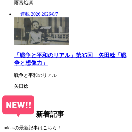
雨宮処凛
連載
2026
2026/
8/7
「戦争と平和のリアル」第35回 矢田稔「戦
争と想像力」
戦争と平和のリアル
矢田稔
新着記事
imidasの最新記事はこちら！