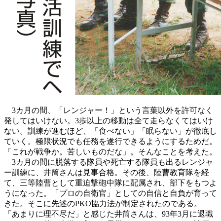
3カ月の間、「レンジャー！」という言葉以外を許可なく
発してはいけない。3歩以上の移動は全て走らなくてはいけ
ない。訓練が進むほど、「食べない」「眠らない」が徹底し
ていく。極限状況でも任務を遂行できるようにするためだ。
「これが戦争か。苦しいものだな」。そんなことを考えた。
3カ月の間に脱落する隊員や死亡する隊員も出るレンジャ
ー訓練に、井筒さんは見事合格。その後、陸曹教育隊を経
て、三等陸曹として重迫撃砲中隊に配属され、部下をもつよ
うになった。「プロの自衛官」としての自信と自負が育って
きた。そこに先述のPKO協力法が制定されたのである。
「あまりに理不尽だ」と感じた井筒さんは、93年3月に退職