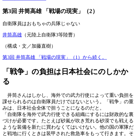
第3回 井筒高雄 「戦場の現実」（2）
自衛隊員はおもちゃの兵隊じゃない
井筒高雄
（元陸上自衛隊3等陸曹）
（構成・文／加藤直樹）
第3回 井筒高雄 「戦場の現実」（1）から続く。
「戦争」の負担は日本社会にのしかか
る
井筒さんはしかし、海外での武力行使によって重い負担を
課せられるのは自衛隊員だけではないという。「戦争」の重
みは、日本社会全体で担うことになるのだと。
「自衛隊を海外で武力行使できる組織にするには財政的な裏
づけが必要です。たとえば砂嵐が吹き荒れる砂漠でも戦える
ような装備を新たに買わなくてはいけない。他の国の軍隊だ
と戦地に行くときは装甲された救急車をもって行きます。そ