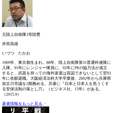
元陸上自衛隊3等陸曹
井筒高雄
いづつ たかお
1969年、東京都生まれ。88年、陸上自衛隊第31普通科連隊に
入隊。91年にレンジャー隊員に。92年にPKO協力法が成立
すると、武器を持っての海外派遣は容認できないとして翌93
年に依願退職。大阪経済法科大学卒業後、2002年から兵庫県
加古川市議を2期務める。共著に『日本と日本人を危うくす
る安保法制の落とし穴』（ビジネス社、15年）がある。
（2015.9）
著者情報をもっと見る