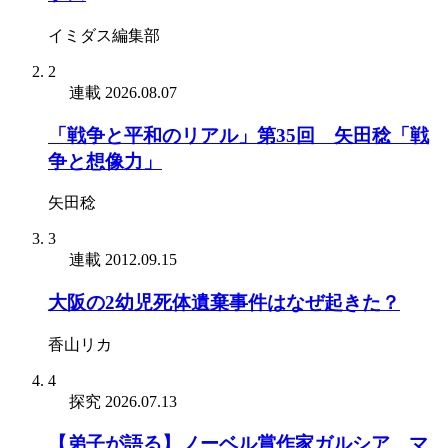
イミダス編集部
2
連載
2026.08.07
「戦争と平和のリアル」第35回 矢田稔「戦
争と想像力」
矢田稔
3
連載
2012.09.15
大阪の2幼児死体遺棄事件はなぜ起きた？
香山リカ
4
探究
2026.07.13
【弟子が語る】ノーベル賞作家ガルシア゠マ