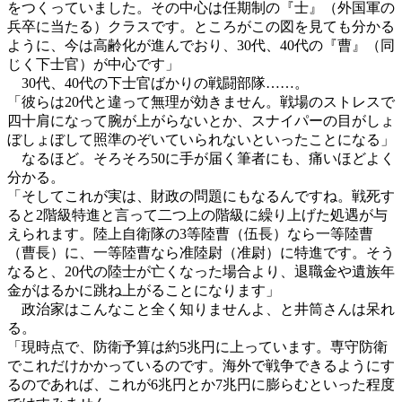
をつくっていました。その中心は任期制の『士』（外国軍の
兵卒に当たる）クラスです。ところがこの図を見ても分かる
ように、今は高齢化が進んでおり、30代、40代の『曹』（同
じく下士官）が中心です」
30代、40代の下士官ばかりの戦闘部隊……。
「彼らは20代と違って無理が効きません。戦場のストレスで
四十肩になって腕が上がらないとか、スナイパーの目がしょ
ぼしょぼして照準のぞいていられないといったことになる」
なるほど。そろそろ50に手が届く筆者にも、痛いほどよく
分かる。
「そしてこれが実は、財政の問題にもなるんですね。戦死す
ると2階級特進と言って二つ上の階級に繰り上げた処遇が与
えられます。陸上自衛隊の3等陸曹（伍長）なら一等陸曹
（曹長）に、一等陸曹なら准陸尉（准尉）に特進です。そう
なると、20代の陸士が亡くなった場合より、退職金や遺族年
金がはるかに跳ね上がることになります」
政治家はこんなこと全く知りませんよ、と井筒さんは呆れ
る。
「現時点で、防衛予算は約5兆円に上っています。専守防衛
でこれだけかかっているのです。海外で戦争できるようにす
るのであれば、これが6兆円とか7兆円に膨らむといった程度