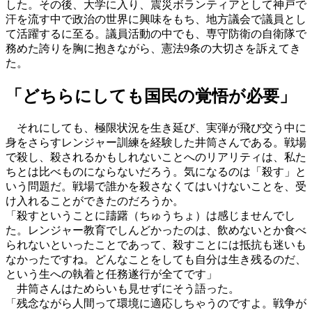
した。その後、大学に入り、震災ボランティアとして神戸で
汗を流す中で政治の世界に興味をもち、地方議会で議員とし
て活躍するに至る。議員活動の中でも、専守防衛の自衛隊で
務めた誇りを胸に抱きながら、憲法9条の大切さを訴えてき
た。
「どちらにしても国民の覚悟が必要」
それにしても、極限状況を生き延び、実弾が飛び交う中に
身をさらすレンジャー訓練を経験した井筒さんである。戦場
で殺し、殺されるかもしれないことへのリアリティは、私た
ちとは比べものにならないだろう。気になるのは「殺す」と
いう問題だ。戦場で誰かを殺さなくてはいけないことを、受
け入れることができたのだろうか。
「殺すということに躊躇（ちゅうちょ）は感じませんでし
た。レンジャー教育でしんどかったのは、飲めないとか食べ
られないといったことであって、殺すことには抵抗も迷いも
なかったですね。どんなことをしても自分は生き残るのだ、
という生への執着と任務遂行が全てです」
井筒さんはためらいも見せずにそう語った。
「残念ながら人間って環境に適応しちゃうのですよ。戦争が