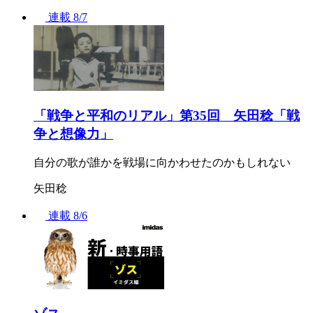
連載
8/7
「戦争と平和のリアル」第35回 矢田稔「戦
争と想像力」
自分の歌が誰かを戦場に向かわせたのかもしれない
矢田稔
連載
8/6