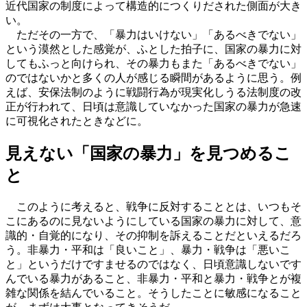
近代国家の制度によって構造的につくりだされた側面が大き
い。
ただその一方で、「暴力はいけない」「あるべきでない」
という漠然とした感覚が、ふとした拍子に、国家の暴力に対
してもふっと向けられ、その暴力もまた「あるべきでない」
のではないかと多くの人が感じる瞬間があるように思う。例
えば、安保法制のように戦闘行為が現実化しうる法制度の改
正が行われて、日頃は意識していなかった国家の暴力が急速
に可視化されたときなどに。
見えない「国家の暴力」を見つめるこ
と
このように考えると、戦争に反対することとは、いつもそ
こにあるのに見ないようにしている国家の暴力に対して、意
識的・自覚的になり、その抑制を訴えることだといえるだろ
う。非暴力・平和は「良いこと」、暴力・戦争は「悪いこ
と」というだけですませるのではなく、日頃意識しないです
んでいる暴力があること、非暴力・平和と暴力・戦争とが複
雑な関係を結んでいること。そうしたことに敏感になること