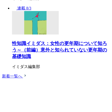
連載
8/3
性知識イミダス：女性の更年期について知ろ
う～（前編）意外と知られていない更年期の
基礎知識
イミダス編集部
新着一覧へ