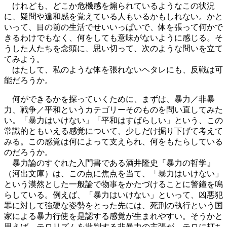
けれども、どこか危機感を煽られているようなこの状況
に、疑問や違和感を覚えている人もいるかもしれない。かと
いって、目の前の生活でせいいっぱいで、体を張って何かで
きるわけでもなく、何をしても意味がないように感じる。そ
うした人たちを念頭に、思い切って、次のような問いを立て
てみよう。
はたして、私のような体を張れないヘタレにも、反戦は可
能だろうか。
何ができるかを探っていくために、まずは、暴力／非暴
力、戦争／平和というカテゴリーそのものを問い直してみた
い。「暴力はいけない」「平和はすばらしい」という、この
常識的ともいえる感覚について、少しだけ掘り下げて考えて
みる。この感覚は何によって支えられ、何をもたらしている
のだろうか。
暴力論のすぐれた入門書である酒井隆史『暴力の哲学』
（河出文庫）は、この点に焦点を当て、「暴力はいけない」
という漠然とした一般論で物事をかたづけることに警鐘を鳴
らしている。例えば、「暴力はいけない」といって、凶悪犯
罪に対して強硬な姿勢をとった先には、死刑の執行という国
家による暴力行使を是認する感覚が生まれやすい。そうかと
思えば、テロリズムを批判する非暴力の主張が、テロに打ち