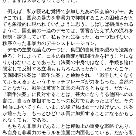
が、まずは大事となってきそうだ。
例えば、私が寝込む覚悟で参加したあの国会前のデモ。あ
そこでは、国家の暴力を非暴力で抑制することの困難さがと
ても象徴的に現われていたように思う。しばしば指摘される
ように、国会前の一連のデモでは、警官がたえず人の流れを
規制・誘導していて、私もそれに従った。石一つ投げない、
秩序立った非暴力のデモンストレーション。
デモの主要な論点の一つは、集団的自衛権を認める法案が
通ることによって、日本の自衛隊が戦闘行為を行うことにな
りかねないことであった（法案の中身ではなく、手続き論に
限定して反対する立場ももちろんあったが）。だからこそ、
安保関連法案は「戦争法案」と通称され、「戦争したくなく
てふるえる」というキャッチフレーズが力をもった。当然の
ことながら、戦争は被害と加害の両方をともなう。だから、
「戦争法案」に反対することは、甚大になりうる他国への加
害に、自らが加担することへの反対でもあったはずだ。その
局面においてすら、いまこの場で私は石一つ投げない。法案
が通ったら、もっとひどい加害に加担することになるかもし
れなくても、である。
もちろん非暴力であることは運動上の重要な戦略であり、
私自身も非暴力のモラルを強固に内面化している。だから私