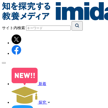
サイト内検索
新着
探究