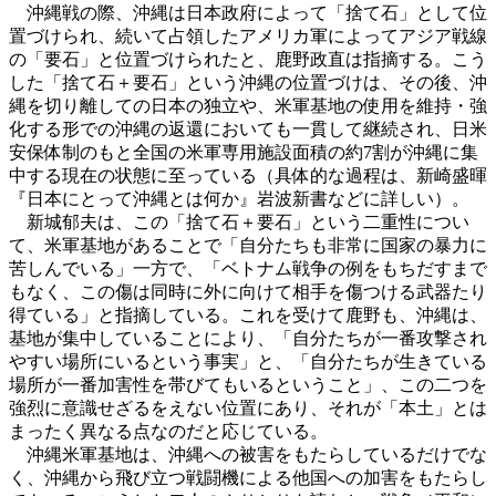
沖縄戦の際、沖縄は日本政府によって「捨て石」として位
置づけられ、続いて占領したアメリカ軍によってアジア戦線
の「要石」と位置づけられたと、鹿野政直は指摘する。こう
した「捨て石＋要石」という沖縄の位置づけは、その後、沖
縄を切り離しての日本の独立や、米軍基地の使用を維持・強
化する形での沖縄の返還においても一貫して継続され、日米
安保体制のもと全国の米軍専用施設面積の約7割が沖縄に集
中する現在の状態に至っている（具体的な過程は、新崎盛暉
『日本にとって沖縄とは何か』岩波新書などに詳しい）。
新城郁夫は、この「捨て石＋要石」という二重性につい
て、米軍基地があることで「自分たちも非常に国家の暴力に
苦しんでいる」一方で、「ベトナム戦争の例をもちだすまで
もなく、この傷は同時に外に向けて相手を傷つける武器たり
得ている」と指摘している。これを受けて鹿野も、沖縄は、
基地が集中していることにより、「自分たちが一番攻撃され
やすい場所にいるという事実」と、「自分たちが生きている
場所が一番加害性を帯びてもいるということ」、この二つを
強烈に意識せざるをえない位置にあり、それが「本土」とは
まったく異なる点なのだと応じている。
沖縄米軍基地は、沖縄への被害をもたらしているだけでな
く、沖縄から飛び立つ戦闘機による他国への加害をもたらし