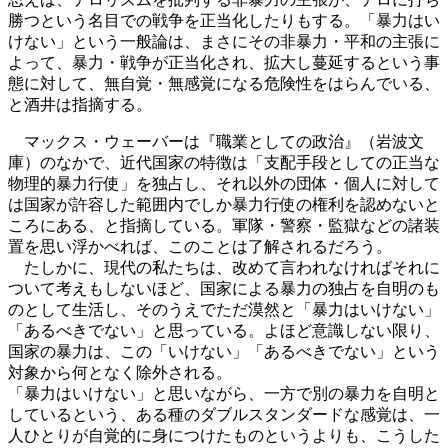
勝つという名目での戦争を正当化したりもする。「暴力はい
けない」という一般論は、まさにその非暴力・平和の主張に
よって、暴力・戦争が正当化され、拡大し蔓延するという事
態に対して、無自覚・無感覚になる危険性をはらんでいる、
と酒井は指摘する。
マックス・ウェーバーは『職業としての政治』（岩波文
庫）のなかで、近代国家の特徴は「支配手段としての正当な
物理的暴力行使」を独占し、それ以外の団体・個人に対して
は国家が許容した範囲内でしか暴力行使の権利を認めないと
ころにある、と指摘している。軍隊・警察・監獄などの諸装
置を思い浮かべれば、このことは了解されるだろう。
たしかに、現代の私たちは、改めて言われなければそれに
ついて考えもしないほど、国家による暴力の独占を自明のも
のとして生活し、そのうえでただ漠然と「暴力はいけない」
「あるべきでない」と思っている。よほど意識しない限り、
国家の暴力は、この「いけない」「あるべきでない」という
対象から何となく除外される。
「暴力はいけない」と思いながら、一方で別の暴力を自明と
しているという、ある種のダブルスタンダードな感覚は、一
人ひとりが自覚的に身につけたものというよりも、こうした