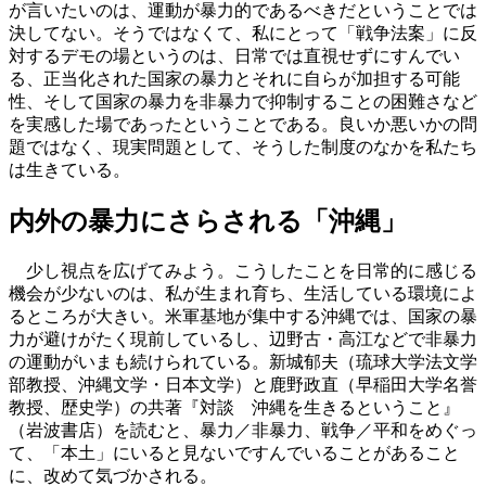
が言いたいのは、運動が暴力的であるべきだということでは
決してない。そうではなくて、私にとって「戦争法案」に反
対するデモの場というのは、日常では直視せずにすんでい
る、正当化された国家の暴力とそれに自らが加担する可能
性、そして国家の暴力を非暴力で抑制することの困難さなど
を実感した場であったということである。良いか悪いかの問
題ではなく、現実問題として、そうした制度のなかを私たち
は生きている。
内外の暴力にさらされる「沖縄」
少し視点を広げてみよう。こうしたことを日常的に感じる
機会が少ないのは、私が生まれ育ち、生活している環境によ
るところが大きい。米軍基地が集中する沖縄では、国家の暴
力が避けがたく現前しているし、辺野古・高江などで非暴力
の運動がいまも続けられている。新城郁夫（琉球大学法文学
部教授、沖縄文学・日本文学）と鹿野政直（早稲田大学名誉
教授、歴史学）の共著『対談 沖縄を生きるということ』
（岩波書店）を読むと、暴力／非暴力、戦争／平和をめぐっ
て、「本土」にいると見ないですんでいることがあること
に、改めて気づかされる。