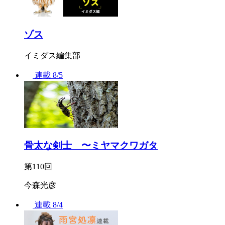
ゾス
イミダス編集部
連載
8/5
骨太な剣士 〜ミヤマクワガタ
第110回
今森光彦
連載
8/4