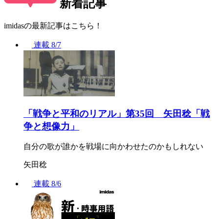
新着記事
imidasの最新記事はこちら！
連載
8/7
「戦争と平和のリアル」第35回 矢田稔「戦
争と想像力」
自分の歌が誰かを戦場に向かわせたのかもしれない
矢田稔
連載
8/6