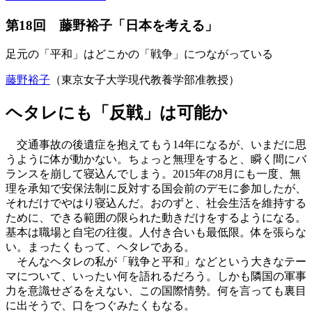
第18回 藤野裕子「日本を考える」
足元の「平和」はどこかの「戦争」につながっている
藤野裕子
（東京女子大学現代教養学部准教授）
ヘタレにも「反戦」は可能か
交通事故の後遺症を抱えてもう14年になるが、いまだに思
うように体が動かない。ちょっと無理をすると、瞬く間にバ
ランスを崩して寝込んでしまう。2015年の8月にも一度、無
理を承知で安保法制に反対する国会前のデモに参加したが、
それだけでやはり寝込んだ。おのずと、社会生活を維持する
ために、できる範囲の限られた動きだけをするようになる。
基本は職場と自宅の往復。人付き合いも最低限。体を張らな
い。まったくもって、ヘタレである。
そんなヘタレの私が「戦争と平和」などという大きなテー
マについて、いったい何を語れるだろう。しかも隣国の軍事
力を意識せざるをえない、この国際情勢。何を言っても裏目
に出そうで、口をつぐみたくもなる。