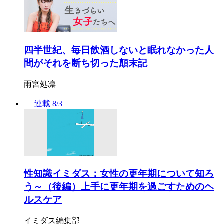
四半世紀、毎日飲酒しないと眠れなかった人
間がそれを断ち切った顛末記
雨宮処凛
連載
8/3
性知識イミダス：女性の更年期について知ろ
う～（後編）上手に更年期を過ごすためのヘ
ルスケア
イミダス編集部