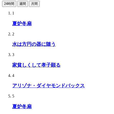
24時間
週間
月間
1
夏炉冬扇
2
水は方円の器に随う
3
家貧しくして孝子顕る
4
アリゾナ・ダイヤモンドバックス
5
夏炉冬扇