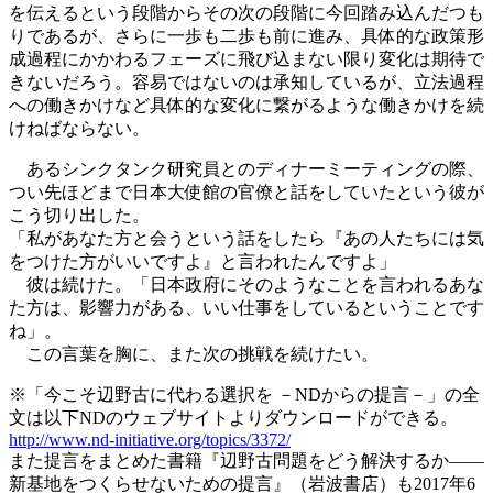
を伝えるという段階からその次の段階に今回踏み込んだつも
りであるが、さらに一歩も二歩も前に進み、具体的な政策形
成過程にかかわるフェーズに飛び込まない限り変化は期待で
きないだろう。容易ではないのは承知しているが、立法過程
への働きかけなど具体的な変化に繋がるような働きかけを続
けねばならない。
あるシンクタンク研究員とのディナーミーティングの際、
つい先ほどまで日本大使館の官僚と話をしていたという彼が
こう切り出した。
「私があなた方と会うという話をしたら『あの人たちには気
をつけた方がいいですよ』と言われたんですよ」
彼は続けた。「日本政府にそのようなことを言われるあな
た方は、影響力がある、いい仕事をしているということです
ね」。
この言葉を胸に、また次の挑戦を続けたい。
※「今こそ辺野古に代わる選択を －NDからの提言－」の全
文は以下NDのウェブサイトよりダウンロードができる。
http://www.nd-initiative.org/topics/3372/
また提言をまとめた書籍『辺野古問題をどう解決するか――
新基地をつくらせないための提言』（岩波書店）も2017年6