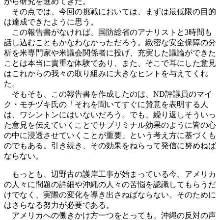
がら研究を進めてきた。
その点では、今回の挑戦においては、まずは最低限の目的
は達成できたように思う。
この報告書がなければ、国防総省のアナリストと3時間も
話し込むこともかなわなかっただろう。緻密な安全保障の分
析を米専門家や米議会関係者に投げ、充実した議論ができた
ことは本当に貴重な体験であり、また、そこで耳にした意見
はこれからの我々の取り組みに大きなヒントを与えてくれ
た。
そもそも、この報告書を作成したのは、ND評議員のマイ
ク・モチヅキ氏の「それを聞いてすぐに賛意を表明する人
は、ワシントンにはいないだろう。でも、繰り返しそういっ
た意見を伝えていくことでサブリミナル効果のように皆の心
の中に浸透させていくことが重要」という考え方に基づくも
のでもある。引き続き、その効果をねらって発信に努めねば
ならない。
もっとも、辺野古の護岸工事が始まっている今、アメリカ
の人々に問題の詳細や沖縄の人々の苦悩を認識してもらうだ
けでなく、実際の変化を導き出さねばならない。そのために
はさらなる努力が必要である。
アメリカへの働きかけ方一つをとっても、沖縄の反対の声