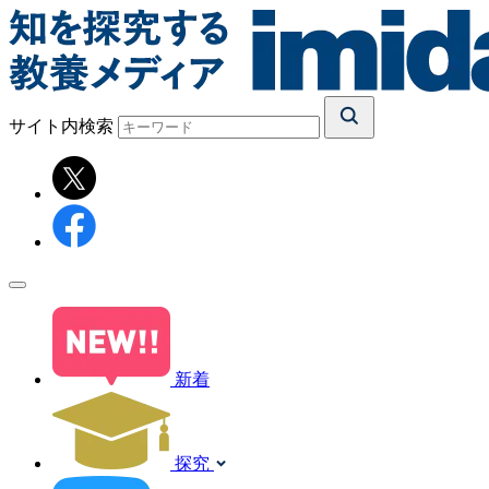
サイト内検索
新着
探究