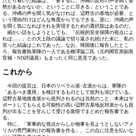
たどり着いた結論は、「要するに、沖縄の反対の声を聞く姿
勢があるかないか、ということに尽きる」ということであ
る。沖縄の声を聞く気がなければ、辺野古の基地が必要、と
いう理由付けはどんな角度からでもできる。逆に、沖縄の声
を聞く気になればそれを実現するための選択肢はあるのだ。
細かい話をしようとしても、「伝統的安全保障の視点によ
れば……」との大上段の議論で切り返され続けた末に、私の
至った結論はこれであった。なお、帰国後に報告したとこ
ろ、報告書執筆陣の一人である柳澤協二氏（元内閣官房副長
官補・ND評議員）もまったく同じ意見であった。
これから
今回の提言は、日本のリベラル派･左派からは、軍隊の
「あるべき運用」を検討するものとして批判も浴びている。
辺野古基地推進派から批判されるのは当然のこと、本来はサ
ポートしてもらえる可能性の高い辺野古基地反対派からも批
判が出ることを甘んじて受ける覚悟でまとめた報告書であ
る。
特に、「軍事的な視点からしか物事を見ようとしないアメ
リカの専門家向けの報告書を作る」、この点に注意を払いな