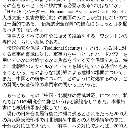
その点をもっと十分に検討する必要があるのではないか」
「HA/DR（ハーダー。Humanitarian Assistance/Disaster Relief：
人道支援・災害救援活動）の側面のみにしか注目しないので
は一面的である。“伝統的安全保障”の観点にももっと目を配
るべきではないか」
軍事力をすべての中心に据えて議論をする「ワシントンの
専門家」らしい意見である。
「伝統的安全保障（Traditional Security）」とは、ある国に対
する軍事的脅威に対し、軍事力を中心としたハードパワーを
用いていかに対処するかに焦点を当てる安全保障である。特
に、北朝鮮のミサイルがメディアを騒がせている時期でもあ
ることから、そのような北朝鮮による危機の場面について、
また、中国との紛争について、どのように対処するのか、と
の質問が安全保障の専門家の間から上がった。
もっとも、その「中国・北朝鮮の脅威対応」について、私
たちはNDの研究会で嫌というほど議論をしてきた。本報告
書にも検討結果を記載している。
現行の日米合意履行後に沖縄に残るとされるたった2000人
の海兵隊実戦部隊では北朝鮮や中国との大規模紛争の際に、
十分な対応はできない。「有事」への対応であれば、2000人