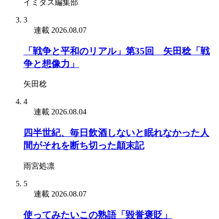
イミダス編集部
3
連載
2026.08.07
「戦争と平和のリアル」第35回 矢田稔「戦
争と想像力」
矢田稔
4
連載
2026.08.04
四半世紀、毎日飲酒しないと眠れなかった人
間がそれを断ち切った顛末記
雨宮処凛
5
連載
2026.08.07
使ってみたいこの熟語「毀誉褒貶」