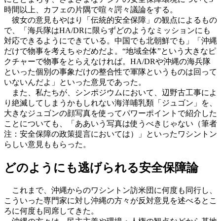
時間以上、カフェの片隅で喧々諤々議論をする。
彼女の意見もやはり「伝統的安全保障」の観点によるもの
で、「海兵隊はHA/DRに限らずどのようなミッションにも
対応できるようにできている。中国でも北朝鮮でも」「沖縄
だけで物事を考えちゃだめだよ。“地域全体”という大きなピ
クチャーで物事をとらえなければ。HA/DRや沖縄の海兵隊
といった個別の事象だけの整合性で軍隊というものは回って
いないんだよ」といった意見であった。
また、私たちが、シンポジウムにおいて、辺野古工事によ
り絶滅してしまうかもしれない海洋哺乳類「ジュゴン」を、
大きなジュゴンの顔写真を使ってパワーポイントで紹介した
ことについても、「ああいう写真は使うべきじゃない（筆者
注：安全保障の政策提言においては）」といったワシントン
らしい意見ももらった。
どのようにも逃げられる安全保障論
これまで、沖縄からのワシントン訪米団に何度も同行し、
こういった専門家に対し沖縄の方々が反対意見を述べるとこ
ろに何度も同席してきた。