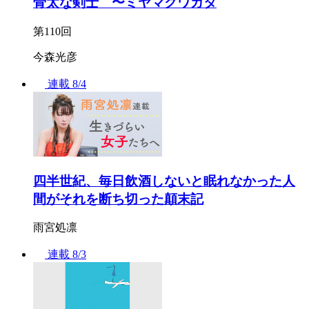
骨太な剣士 〜ミヤマクワガタ
第110回
今森光彦
連載
8/4
四半世紀、毎日飲酒しないと眠れなかった人
間がそれを断ち切った顛末記
雨宮処凛
連載
8/3