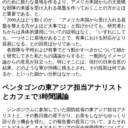
のために新たな基地を作るより、アメリカ本国からの大規模
な部隊の来援を受け入れる基盤を作っておくことの方がよほ
ど重要である、と。
「2000人はどう動くのか」「アメリカ本国から受け入れる基
盤を整える方がよほど大事では」と投げかけても、研究者た
ちからは具体的運用についての説明はなく、「いずれにして
も、一つそこに基地があることで、有事における対応がより
容易になる」との回答ばかりであった。
各部隊を平時および有事でどう動かすべきかについて細か
く研究してきた私たちの議論からすると、一般的なイメージ
論からの意見が目立った。特にそこには、現行の日米合意の
結果、どのような軍が沖縄に残るとされ、その役割は何であ
るか、といった細かい分析はなかった。
ペンタゴンの東アジア担当アナリスト
とカフェで3時間議論
シンポジウムに参加していた国防総省の東アジア担当アナ
リストと、その数日後の昼下がり、お茶をしながらゆっくり
語り合う機会を得た。この報告書の提言について、またそれ
にとどまらず、さまざまなアジアの安全保障環境について3