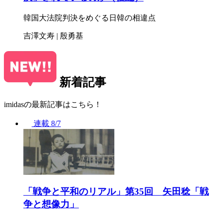
韓国大法院判決をめぐる日韓の相違点
吉澤文寿 | 殷勇基
新着記事
imidasの最新記事はこちら！
連載
8/7
「戦争と平和のリアル」第35回 矢田稔「戦
争と想像力」