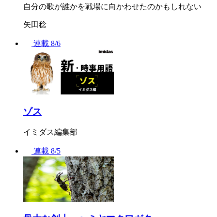
自分の歌が誰かを戦場に向かわせたのかもしれない
矢田稔
連載
8/6
ゾス
イミダス編集部
連載
8/5