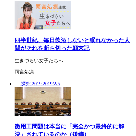
四半世紀、毎日飲酒しないと眠れなかった人
間がそれを断ち切った顛末記
生きづらい女子たちへ
雨宮処凛
探究
2019
2019/
2/5
徴用工問題は本当に「完全かつ最終的に解
決」されているのか（後編）