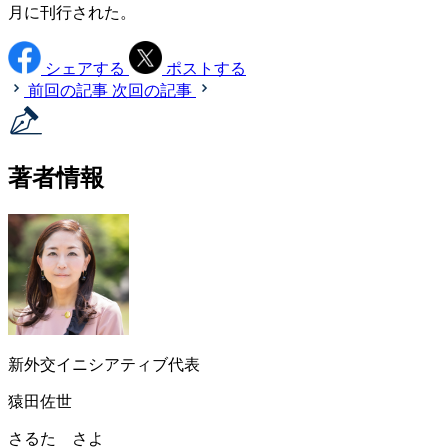
月に刊行された。
シェアする
ポストする
前回の記事
次回の記事
著者情報
新外交イニシアティブ代表
猿田佐世
さるた さよ