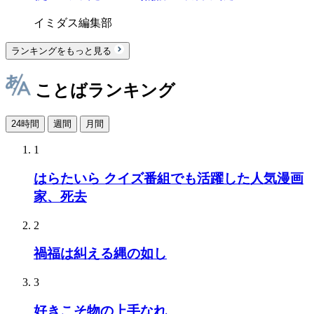
イミダス編集部
ランキングをもっと見る
ことばランキング
24時間
週間
月間
1
はらたいら クイズ番組でも活躍した人気漫画
家、死去
2
禍福は糾える縄の如し
3
好きこそ物の上手なれ