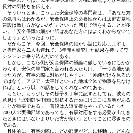
沖縄の方々は、民主主義や環境・人権の観点などから基地
反対の気持ちを伝える。
そういうとき、こうした安全保障の専門家は、「あなた方
の気持ちはわかるが、安全保障上の必要性からは辺野古基地
建設は致し方がないのだ」といった感じで話をすることが多
い。「安全保障の細かい話はあなた方にはよくわからないで
しょう」といったように。
だからこそ、今回、安全保障の細かい話に対応しますよ、
と専門家を二人も連れて、3年間も研究した結果を持ってワ
シントンに乗り込んだのである。
しかし、こちら側が安全保障の議論に徹しているにもかか
わらず、安保の専門家と言われる人たちは、「一つ基地があ
った方が、有事の際に対応がしやすい」「沖縄だけを見るの
ではなく、アジア・太平洋といった地域全体で物事を見なけ
れば」という以上の話をしてくれないのである。
もとい、もう少しその様子を丁寧に記すとしても、彼らの
意見は「北朝鮮や中国に対抗するためにはここに基地がある
ことが重要である」「普段は人道支援をやっているたった
2000人の実働部隊であっても、有事対応をする必要が出てき
たときにはいないよりいた方が良い」ということに尽きるの
である。
具体的に、有事の際に、どの部隊がどこに移動し、どんな