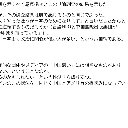
頼を示すべく意気揚々とこの世論調査の結果を示した。
が、その調査結果は肌で感じるものと同じであった。
良くやったほうが日本のためになります」と言いだしたからと
逆転するものだろうか（言論NPOと中国国際出版集団が
い印象を持っている」）。
、日本より政治に関心が強い人が多い、というお国柄である。
守的な団体やメディアの「中国嫌い」には相当なものがあり、
ない、ということなのか。
るのかもしれない、という推測すら成り立つ。
ピンのこの状況を、同じく中国とアメリカの板挟みになってい