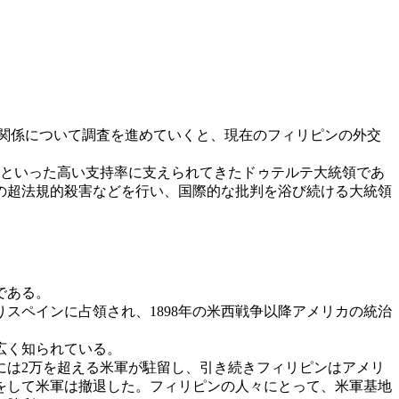
の関係について調査を進めていくと、現在のフィリピンの外交
超といった高い支持率に支えられてきたドゥテルテ大統領であ
の超法規的殺害などを行い、国際的な批判を浴び続ける大統領
である。
スペインに占領され、1898年の米西戦争以降アメリカの統治
広く知られている。
は2万を超える米軍が駐留し、引き続きフィリピンはアメリ
定をして米軍は撤退した。フィリピンの人々にとって、米軍基地