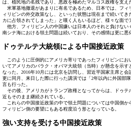
は、植民地の名残であり、悪政を極めたマルコス政権を支え
米軍基地撤退があまりに有名であるため、日本では、フィリ
ィリピンの外交政策なし、といった状態は現在まで続いてき
カに占領されてしまった」と嘆く人もいるほど、様々な面で
他方、フィリピン人の中国嫌いは日本人のそれと負けないく
南シナ海における領土問題は続いており、その感情は更に悪
ドゥテルテ大統領による中国接近政策
このように圧倒的にアメリカ寄りであったフィリピンにおい
いてアメリカのバラク・オバマ大統領（当時）が懸念を示す
なった。2016年10月には北京を訪問し、習近平国家主席
更に同月、来日した際に行った講演では「2年以内に外国部
言も行った。
その後、アメリカがトランプ政権となってからは、ドゥテル
近もそのまま継続されている。
これらの中国接近政策の中で領土問題については中国側から
フィリピン側の要望にもある程度沿う形となっている。
強い支持を受ける中国接近政策