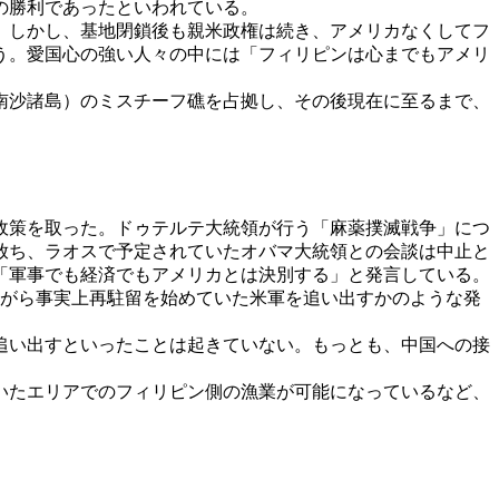
の勝利であったといわれている。
。しかし、基地閉鎖後も親米政権は続き、アメリカなくしてフ
う。愛国心の強い人々の中には「フィリピンは心までもアメリ
南沙諸島）のミスチーフ礁を占拠し、その後現在に至るまで、
政策を取った。ドゥテルテ大統領が行う「麻薬撲滅戦争」につ
放ち、ラオスで予定されていたオバマ大統領との会談は中止と
、「軍事でも経済でもアメリカとは決別する」と発言している。
ながら事実上再駐留を始めていた米軍を追い出すかのような発
追い出すといったことは起きていない。もっとも、中国への接
いたエリアでのフィリピン側の漁業が可能になっているなど、