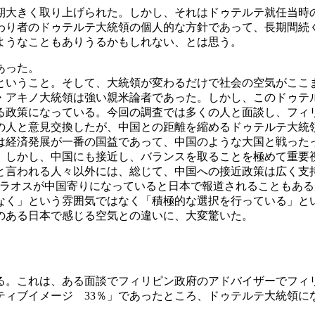
大きく取り上げられた。しかし、それはドゥテルテ就任当時
わり者のドゥテルテ大統領の個人的な方針であって、長期間続
ようなこともありうるかもしれない、とは思う。
あった。
ということ。そして、大統領が変わるだけで社会の空気がここ
アキノ大統領は強い親米論者であった。しかし、このドゥテ
る政策になっている。今回の調査では多くの人と面談し、フィ
の人と意見交換したが、中国との距離を縮めるドゥテルテ大統
経済発展が一番の国益であって、中国のような大国と戦った
、しかし、中国にも接近し、バランスを取ることを極めて重要
言われる人々以外には、総じて、中国への接近政策は広く支
やラオスが中国寄りになっていると日本で報道されることもあ
く」という雰囲気ではなく「積極的な選択を行っている」と
のある日本で感じる空気との違いに、大変驚いた。
。これは、ある面談でフィリピン政府のアドバイザーでフィ
ィブイメージ 33％」であったところ、ドゥテルテ大統領に