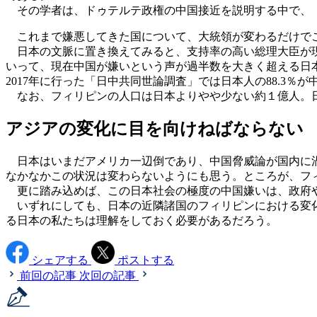
その学者は、ドゥテルテ政権の中国接近を説明する中で、「
これまで嫌悪してきた国について、大統領が変わるだけでこ
日本の文脈に置き換えてみると、支持率の高い総理大臣が現
いって、現在中国が嫌いという声が過半数を大きく超える日
2017年に行った「日中共同世論調査」では日本人の88.3
なお、フィリピンの人口は日本よりやや少ない約１億人。日
アジアの変化に目を向けねばならない
日本はいまだアメリカ一辺倒であり、中国脅威論が国内に渦
なかなかこの状況は変わらないようにも思う。ところが、フィ
更に踏み込めば、この日本社会の極度の中国嫌いは、政府や
いずれにしても、日本の近隣諸国のフィリピンにおける変化
る日本の私たちは理解をしておく必要があるだろう。
シェアする
ポストする
前回の記事
次回の記事