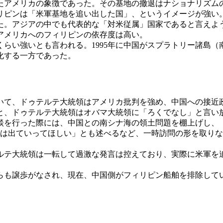
たアメリカの象徴であった。その基地の撤退はナショナリズム
ピンは「米軍基地を追い出した国」、というイメージが強い
た。アジアの中でも代表的な「対米従属」国家であると言えよ
アメリカへのフィリピンの依存度は高い。
らい強いとも言われる。1995年に中国がスプラトリー諸島（
化する一方であった。
て、ドゥテルテ大統領はアメリカ批判を強め、中国への接近
と、ドゥテルテ大統領はオバマ大統領に「ろくでなし」と言い
と会談を行った際には、中国との南シナ海の領土問題を棚上げし
隊は出ていってほしい」とも述べるなど、一時訪問の形を取り
テ大統領は一転して過激な発言は控えており、実際に米軍を
も譲歩がなされ、現在、中国側がフィリピン船舶を排除して