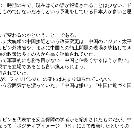
の一時期のみで、現在はその話が報道されることは少ない。ド
くものではないだろうという予測をしている日本人が多いと思
まで変わるのかということ、である。
ルテ大統領の中国接近という政策変更は、中国のアジア・太平
リピン外務省や、まさに中国との領土問題の現場を統括してき
領の政策は多くの人から高く評価されていた。
って軍事的にも勝ち目がない、中国と仲良くするほうが良い」
視する立場であるとも言い換えられよう。
持されていた。
るが、フィリピンのこの変化はあまり知られていない。
いう雰囲気すら漂っていた。「中国は嫌い」「中国に近づく国
リピンを代表する安全保障の学者から紹介されたものだが、中
なって「ポジティブイメージ 9％」にまで改善したというの