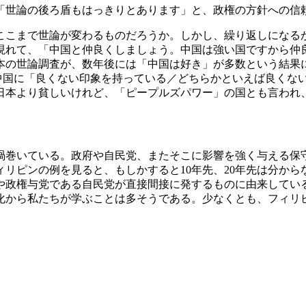
世論の後ろ盾もはっきりとあります」と、政権の方針への信
こまで世論が変わるものだろうか。しかし、繰り返しになる
れて、「中国と仲良くしましょう。中国は強い国ですから仲
本の世論調査が、数年後には「中国は好き」が多数という結果に
％が中国に「良くない印象を持っている／どちらかといえば良くな
本より貧しいけれど、「ピープルズパワー」の国とも言われ
巻いている。政府や自民党、またそこに影響を強く与える保
リピンの例を見ると、もしかすると10年先、20年先は分から
政権与党である自民党が直接間接に発するものに由来してい
から私たちが学ぶことは多そうである。少なくとも、フィリ