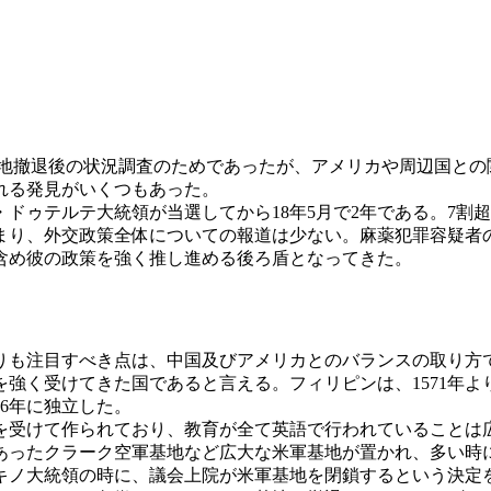
米軍基地撤退後の状況調査のためであったが、アメリカや周辺国と
れる発見がいくつもあった。
ドゥテルテ大統領が当選してから18年5月で2年である。7割
まり、外交政策全体についての報道は少ない。麻薬犯罪容疑者
含め彼の政策を強く推し進める後ろ盾となってきた。
も注目すべき点は、中国及びアメリカとのバランスの取り方
く受けてきた国であると言える。フィリピンは、1571年より
6年に独立した。
受けて作られており、教育が全て英語で行われていることは
ったクラーク空軍基地など広大な米軍基地が置かれ、多い時に
アキノ大統領の時に、議会上院が米軍基地を閉鎖するという決