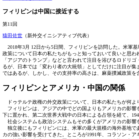
フィリピンは中国に接近する
第11回
猿田佐世
（新外交イニシアティブ代表）
2018年3月 12日から5日間、フィリピンを訪問した。
政策について日本の私たちがもっと知っておいて良いと思わ
「アジアのトランプ」などと言われて注目を浴びるロドリゴ・
るが、日本では「変わり者の大統領」としてだけに注目が集
ではあるが、しかし、その支持率の高さは、麻薬撲滅政策を
フィリピンとアメリカ・中国の関係
ドゥテルテ政権の外交政策について、日本の私たちが何より
フィリピンは、アジアの中でどの国よりもアメリカの影響を強
下に置かれ、第二次世界大戦中の日本による占領を経て、194
社会システムも政治システムもその多くがアメリカの影響を
独立後にもフィリピンには、米軍の最大規模の海外基地であ
カの強い影響を受けてきた。ところが1991年、コラソン・