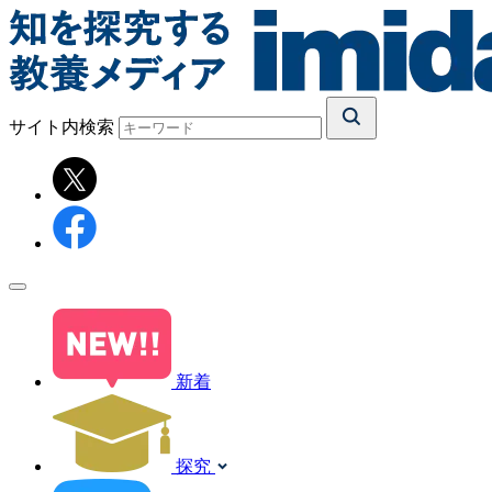
サイト内検索
新着
探究