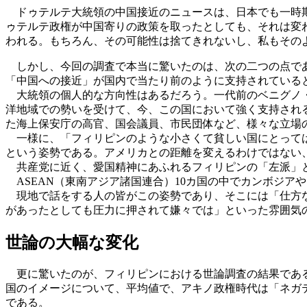
ドゥテルテ大統領の中国接近のニュースは、日本でも一時期
ゥテルテ政権が中国寄りの政策を取ったとしても、それは変
われる。もちろん、その可能性は捨てきれないし、私もその
しかし、今回の調査で本当に驚いたのは、次の二つの点で
「中国への接近」が国内で当たり前のように支持されている
大統領の個人的な方向性はあるだろう。一代前のベニグノ・
洋地域での勢いを受けて、今、この国において強く支持され
た海上保安庁の高官、国会議員、市民団体など、様々な立場
一様に、「フィリピンのような小さくて貧しい国にとっては
という姿勢である。アメリカとの距離を変えるわけではない
共産党に近く、愛国精神にあふれるフィリピンの「左派」と
ASEAN（東南アジア諸国連合）10カ国の中でカンボジア
現地で話をする人の皆がこの姿勢であり、そこには「仕方な
があったとしても圧力に押されて嫌々では」といった雰囲気
世論の大幅な変化
更に驚いたのが、フィリピンにおける世論調査の結果である
国のイメージについて、平均値で、アキノ政権時代は「ネガテ
である。