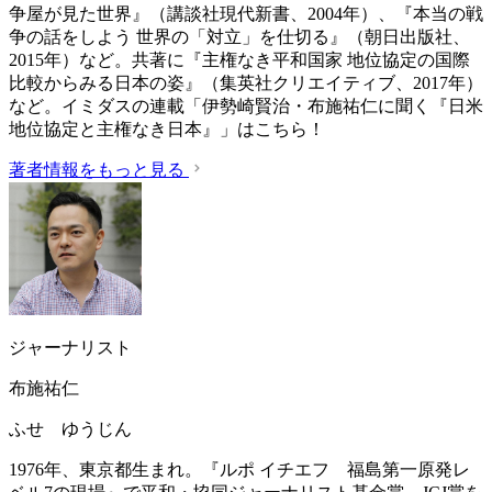
争屋が見た世界』（講談社現代新書、2004年）、『本当の戦
争の話をしよう 世界の「対立」を仕切る』（朝日出版社、
2015年）など。共著に『主権なき平和国家 地位協定の国際
比較からみる日本の姿』（集英社クリエイティブ、2017年）
など。
イミダスの連載「伊勢崎賢治・布施祐仁に聞く『日米
地位協定と主権なき日本』」はこちら！
著者情報をもっと見る
ジャーナリスト
布施祐仁
ふせ ゆうじん
1976年、東京都生まれ。『ルポ イチエフ 福島第一原発レ