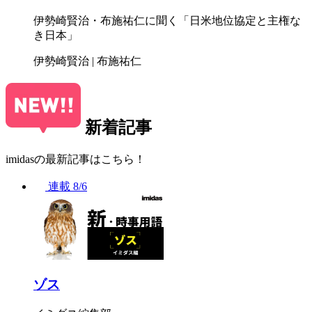
伊勢崎賢治・布施祐仁に聞く「日米地位協定と主権な
き日本」
伊勢崎賢治 | 布施祐仁
新着記事
imidasの最新記事はこちら！
連載
8/6
ゾス