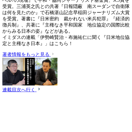
ベル7の現場』で平和・協同ジャーナリスト基金賞、JCJ賞を
受賞。三浦英之氏との共著『日報隠蔽 南スーダンで自衛隊
は何を見たのか』で石橋湛山記念早稲田ジャーナリズム大賞
を受賞。著書に『日米密約 裁かれない米兵犯罪』『経済的
徴兵制』、共著に『主権なき平和国家 地位協定の国際比較
からみる日本の姿』などがある。
イミダスの連載「伊勢崎賢治・布施祐仁に聞く『日米地位協
定と主権なき日本』」はこちら！
著者情報をもっと見る
連載目次へ行く