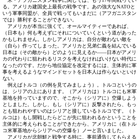
米・アフガニスタン戦争に関しては、もう17年間戦ってい
る。アメリカ建国史上最長の戦争です。あの強大なNATOと
いう軍事同盟が、全員で戦ってもいまだに（アフガニスタン
では）勝利することができない。
アメリカが本当に強くて、オールマイティーであれば、
（日本も）何も考えずにそれについていくという道があった
かもしれません。しかしアメリカは、自分が敵わない敵を
（自ら）作ってしまった。アメリカと兄弟仁義を結んでいる
日本は（その敵から）どのように見えるか――日本がアメリ
カの代わりに狙われるリスクを考えなければいけない時代に
なったのです。だから地位協定を改定するには、主体的に軍
事を考えるようなマインドセットを日本人は作らないといけ
ない。
例えばトルコ（の例を見てみましょう）。トルコというの
は、シリアの上にあります。（アメリカは）トルコにも米軍
基地を持っていますので、そこから（シリアに）空爆しよう
としました。しかし、もし（シリアに）反撃されたら、もっ
とも狙われやすいのはシリアと接しているトルコです。（ト
ルコは）もし開戦したらどこが先に狙われるかということを
主体的に考えられることができたから、アメリカに（在トル
コ米軍基地からシリアへの空爆を）ノーと言いました。
アメリカが北朝鮮と戦争する時に、事前通告してもらえる