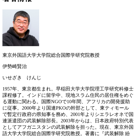
東京外国語大学大学院総合国際学研究院教授
伊勢崎賢治
いせざき けんじ
1957年、東京都生まれ。早稲田大学大学院理工学研究科修士
課程修了。インドに留学中、現地スラム住民の居住権をめぐ
る運動に関わる。国際NGOで10年間、アフリカの開発援助
に従事。2000年より国連PKOの幹部として、東ティモール
で暫定行政府の県知事を務め、2001年よりシエラレオネで国
連派遣団の武装解除部長。2003年からは、日本政府特別代表
としてアフガニスタンの武装解除を担った。現在、東京外国
語大学大学院総合国際学研究院教授。著書に『武装解除 紛