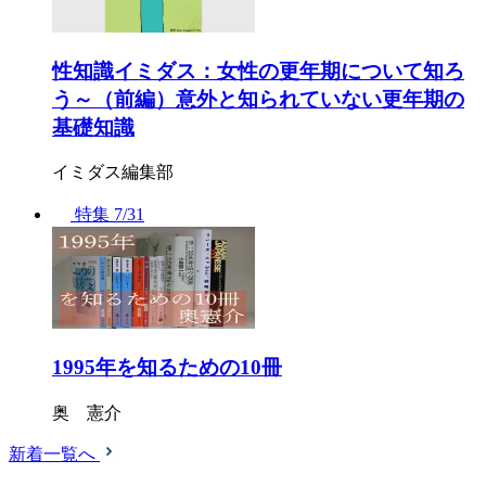
性知識イミダス：女性の更年期について知ろ
う～（前編）意外と知られていない更年期の
基礎知識
イミダス編集部
特集
7/31
1995年を知るための10冊
奥 憲介
新着一覧へ