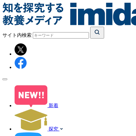
サイト内検索
新着
探究