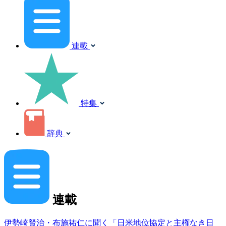
連載
特集
辞典
連載
伊勢崎賢治・布施祐仁に聞く「日米地位協定と主権なき日