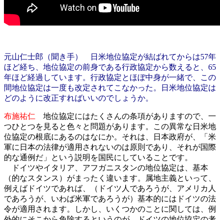
元山仁士郎（聞き手） 日米地位協定が結ばれてからは57年
ほど経ち、地位協定の前身である行政協定から数えると、65
年ほど経過しています。行政協定とほぼ中身が一緒で、この
間地位協定は一度も改定されてこなかった。日米地位協定は
どのように改正すればいいのでしょうか。
布施祐仁
地位協定にはたくさんの条項がありますので、一
つひとつを見ると色々と問題があります。この異常な日米地
位協定の根底にあるのはなにか。それは、日本政府が、「米
軍に日本の法律が適用されないのは原則であり、それが国際
的な通例だ」という説明を国民にしていることです。
ドイツやイタリア、アフガニスタンの地位協定は、基本
（的なスタンス）がまったく違います。属地主義といって、
例えばドイツであれば、（ドイツ人であろうが、アメリカ人
であろうが、いわば米軍であろうが）基本的にはドイツの法
令が適用されます。しかし、いくつかのことに関しては、例
外的にそこから免除するというのが、ドイツの地位協定の考