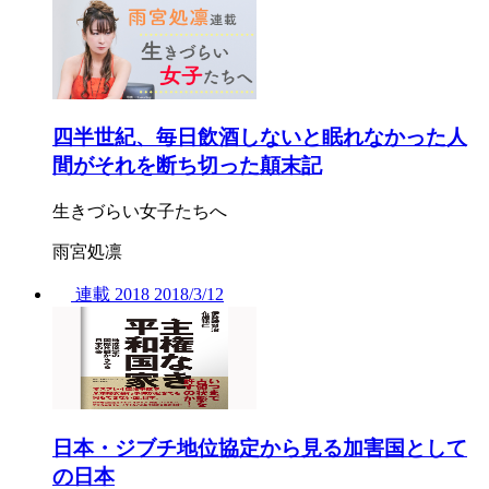
四半世紀、毎日飲酒しないと眠れなかった人
間がそれを断ち切った顛末記
生きづらい女子たちへ
雨宮処凛
連載
2018
2018/
3/12
日本・ジブチ地位協定から見る加害国として
の日本