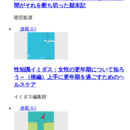
間がそれを断ち切った顛末記
雨宮処凛
連載
8/3
性知識イミダス：女性の更年期について知ろ
う～（後編）上手に更年期を過ごすためのヘ
ルスケア
イミダス編集部
連載
8/3