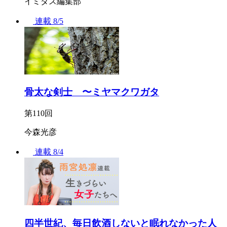
イミダス編集部
連載
8/5
骨太な剣士 〜ミヤマクワガタ
第110回
今森光彦
連載
8/4
四半世紀、毎日飲酒しないと眠れなかった人