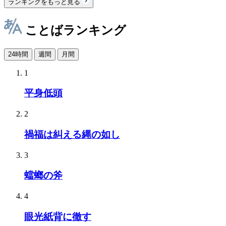
ランキングをもっと見る
ことばランキング
24時間
週間
月間
1
平身低頭
2
禍福は糾える縄の如し
3
蟷螂の斧
4
眼光紙背に徹す