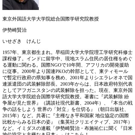
東京外国語大学大学院総合国際学研究院教授
伊勢崎賢治
いせざき けんじ
1957年、東京都生まれ。早稲田大学大学院理工学研究科修士
課程修了。インドに留学中、現地スラム住民の居住権をめぐ
る運動に関わる。国際NGOで10年間、アフリカの開発援助
に従事。2000年より国連PKOの幹部として、東ティモール
で暫定行政府の県知事を務め、2001年よりシエラレオネで国
連派遣団の武装解除部長。2003年からは、日本政府特別代表
としてアフガニスタンの武装解除を担った。現在、東京外国
語大学大学院総合国際学研究院教授。著書に『武装解除 紛
争屋が見た世界』（講談社現代新書、2004年）、『本当の戦
争の話をしよう 世界の「対立」を仕切る』（朝日出版社、
2015年）など。共著に『主権なき平和国家 地位協定の国際
比較からみる日本の姿』（集英社クリエイティブ、2017年）
など。
イミダスの連載「伊勢崎賢治・布施祐仁に聞く『日米
地位協定と主権なき日本』」はこちら！