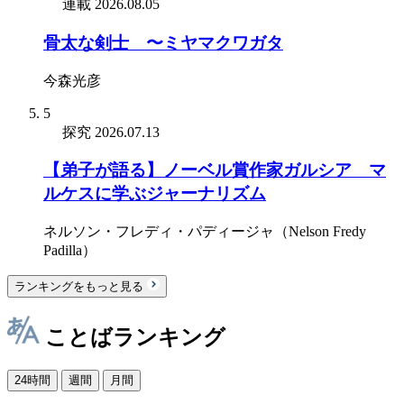
連載
2026.08.05
骨太な剣士 〜ミヤマクワガタ
今森光彦
5
探究
2026.07.13
【弟子が語る】ノーベル賞作家ガルシア゠マ
ルケスに学ぶジャーナリズム
ネルソン・フレディ・パディージャ（Nelson Fredy
Padilla）
ランキングをもっと見る
ことばランキング
24時間
週間
月間