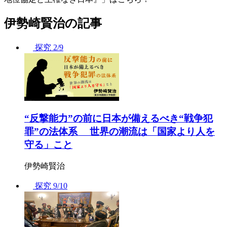
伊勢崎賢治の記事
探究
2/9
“反撃能力”の前に日本が備えるべき“戦争犯
罪”の法体系 世界の潮流は「国家より人を
守る」こと
伊勢崎賢治
探究
9/10