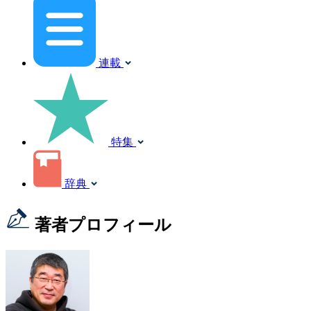
連載
特集
辞典
著者プロフィール