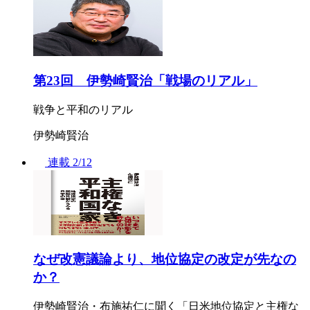
第23回 伊勢崎賢治「戦場のリアル」
戦争と平和のリアル
伊勢崎賢治
連載
2/12
なぜ改憲議論より、地位協定の改定が先なの
か？
伊勢崎賢治・布施祐仁に聞く「日米地位協定と主権な