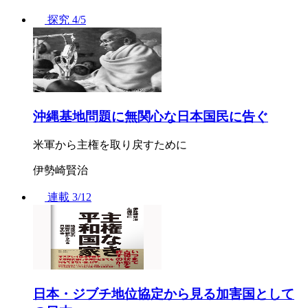
探究
4/5
沖縄基地問題に無関心な日本国民に告ぐ
米軍から主権を取り戻すために
伊勢崎賢治
連載
3/12
日本・ジブチ地位協定から見る加害国として