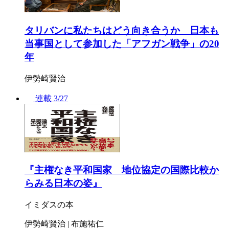
タリバンに私たちはどう向き合うか 日本も
当事国として参加した「アフガン戦争」の20
年
伊勢崎賢治
連載
3/27
『主権なき平和国家 地位協定の国際比較か
らみる日本の姿』
イミダスの本
伊勢崎賢治 | 布施祐仁