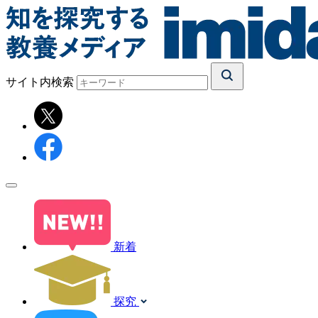
サイト内検索
新着
探究