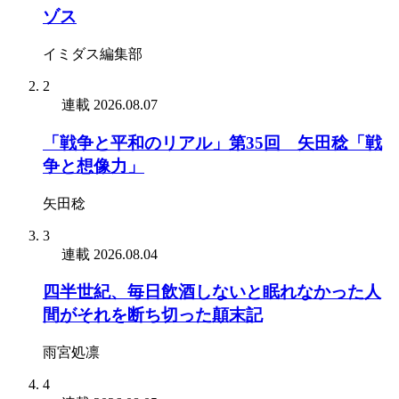
ゾス
イミダス編集部
2
連載
2026.08.07
「戦争と平和のリアル」第35回 矢田稔「戦
争と想像力」
矢田稔
3
連載
2026.08.04
四半世紀、毎日飲酒しないと眠れなかった人
間がそれを断ち切った顛末記
雨宮処凛
4