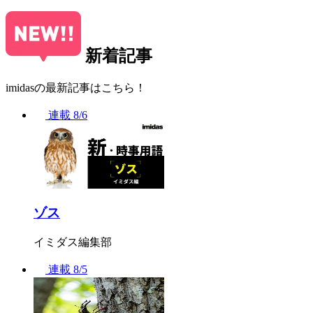
新着記事
imidasの最新記事はこちら！
連載
8/6
ゾス
イミダス編集部
連載
8/5