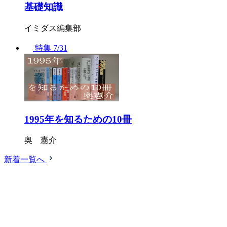
基礎知識
イミダス編集部
特集
7/31
1995年を知るための10冊
奥 憲介
新着一覧へ