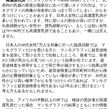
高濃度乳房
（デンスブレスト＝dense breast）といって、乳
房内の乳腺の密度が脂肪分に比べて濃いタイプの方は、マン
モグラフィの画像が全体的に白っぽく写ってしまい、がんを
見つけにくいことがあります。日本人女性には高濃度乳房が
多いと言われています。特に若い人の割合が高いのですが、
出産経験がない女性や、授乳経験がない、もしくは短い女性
は70〜80代でも高濃度乳房であることもあり、一概には言え
ません。
日本人の40代女性7万人を対象に行った臨床試験では、マ
ンモグラフィだけを受ける方と、マンモグラフィに超音波検
査を追加して受ける方とで比較したところ、後者では、前者
の1.5倍の乳がんが見つかったという結果が出ています。超
音波検査を併用することで死亡率が減少するという効果は明
らかになっていないため、超音波検査は市区町村の乳がん検
診の公費補助対象となっていない場合が多いですが、40代女
性がより高い確率でがんを見つけたいのであれば、マンモグ
ラフィと超音波検査を両方あるいは1年おきに受けるという
考え方もあるかもしれません。
なお、アメリカの半数以上の州では、検診の受診者が高濃
度乳房だった場合、マンモグラフィの結果とともにその情報