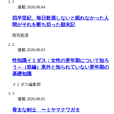
1
連載
2026.08.04
四半世紀、毎日飲酒しないと眠れなかった人
間がそれを断ち切った顛末記
雨宮処凛
2
連載
2026.08.03
性知識イミダス：女性の更年期について知ろ
う～（前編）意外と知られていない更年期の
基礎知識
イミダス編集部
3
連載
2026.08.05
骨太な剣士 〜ミヤマクワガタ