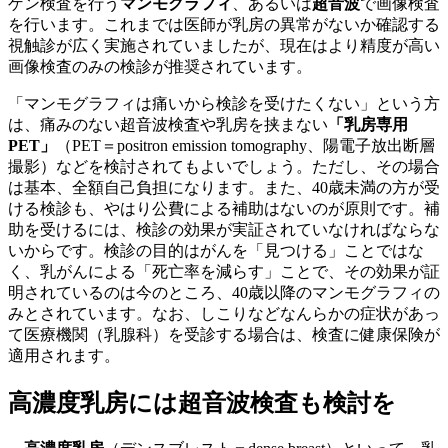
ゲン検査を行う
マンモグラフィ
、あるいは
超音波
で画像検査
を行います。これまでは医師が乳房の異常がないか確認する
視触診が広く実施されていましたが、現在はより精度が高い
画像検査のみの検診が推奨されています。
「マンモグラフィは痛いから検診を受けたくない」という方
は、痛みのない超音波検査や乳房を挟まない
「乳房専用
PET」
（PET＝positron emission tomography、陽電子放出断層
撮影）などを検討されてもよいでしょう。ただし、その場合
は基本、全額自己負担になります。また、40歳未満の方が受
ける検診も、やはり公費による補助はないのが原則です。補
助を受けるには、検診の効果が実証されていなければならな
いからです。検診の目的はがんを「見つける」ことではな
く、乳がんによる「死亡率を減らす」ことで、その効果が証
明されているのは今のところ、40歳以降のマンモグラフィの
みとされています。なお、しこりなどなんらかの症状があっ
て医療機関（乳腺科）を受診する場合は、検査に健康保険が
適用されます。
高濃度乳房には超音波検査も検討を