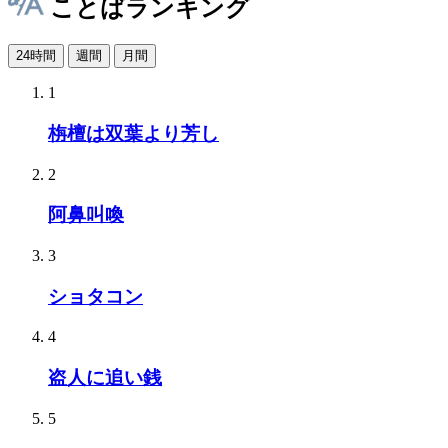
ことばランキング
24時間
週間
月間
1
栴檀は双葉より芳し
2
阿鼻叫喚
3
ショタコン
4
盗人に追い銭
5