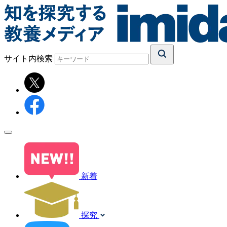
サイト内検索
新着
探究