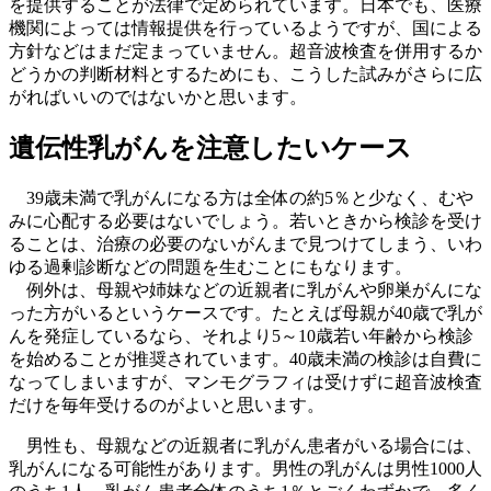
を提供することが法律で定められています。日本でも、医療
機関によっては情報提供を行っているようですが、国による
方針などはまだ定まっていません。超音波検査を併用するか
どうかの判断材料とするためにも、こうした試みがさらに広
がればいいのではないかと思います。
遺伝性乳がんを注意したいケース
39歳未満で乳がんになる方は全体の約5％と少なく、むや
みに心配する必要はないでしょう。若いときから検診を受け
ることは、治療の必要のないがんまで見つけてしまう、いわ
ゆる過剰診断などの問題を生むことにもなります。
例外は、母親や姉妹などの近親者に乳がんや卵巣がんにな
った方がいるというケースです。たとえば母親が40歳で乳が
んを発症しているなら、それより5～10歳若い年齢から検診
を始めることが推奨されています。40歳未満の検診は自費に
なってしまいますが、マンモグラフィは受けずに超音波検査
だけを毎年受けるのがよいと思います。
男性も、母親などの近親者に乳がん患者がいる場合には、
乳がんになる可能性があります。男性の乳がんは男性1000人