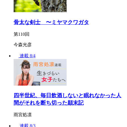
骨太な剣士 〜ミヤマクワガタ
第110回
今森光彦
連載
8/4
四半世紀、毎日飲酒しないと眠れなかった人
間がそれを断ち切った顛末記
雨宮処凛
連載
8/3