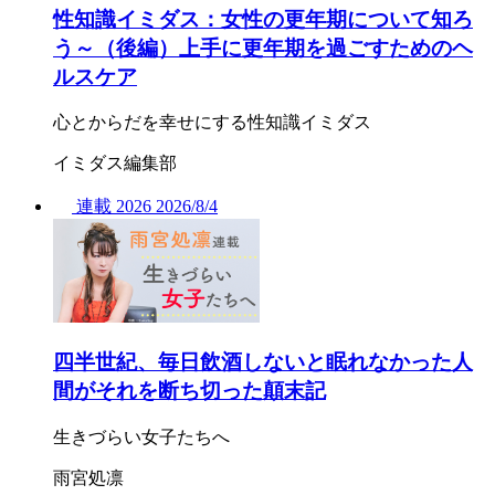
性知識イミダス：女性の更年期について知ろ
う～（後編）上手に更年期を過ごすためのヘ
ルスケア
心とからだを幸せにする性知識イミダス
イミダス編集部
連載
2026
2026/
8/4
四半世紀、毎日飲酒しないと眠れなかった人
間がそれを断ち切った顛末記
生きづらい女子たちへ
雨宮処凛