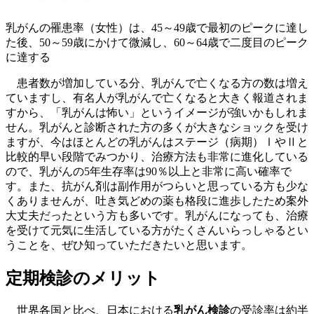
乳がんの罹患率（女性）は、45～49歳で最初のピークに達し
た後、50～59歳にかけて微減し、60～64歳で二度目のピーク
に達する
患者数が増加している分、乳がんで亡くなる方の数は増え
ていますし、有名人が乳がんで亡くなると大きく報道されま
すから、「乳がんは怖い」というイメージが強いかもしれま
せん。乳がんと診断された方の多くが大きなショックを受け
ますが、今はほとんどの乳がんはステージ（病期）ⅠやⅡと
比較的早い段階でみつかり、治療方法も非常に進化している
ので、乳がんの5年生存率は90％以上と非常に高い確率で
す。また、抗がん剤は副作用がつらいと思っている方も少な
くありませんが、吐き気どめの薬も格段に進歩したため案外
大丈夫だったという方も多いです。乳がんになっても、治療
を受けて元気に生活している方がたくさんいらっしゃるとい
うことを、ぜひ知っていただきたいと思います。
定期検診のメリット
世界各国と比べ、日本における
乳がん検診
の受診率は約半