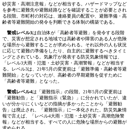
砂災害・高潮注意報」などが相当する。ハザードマップなど
を参考に避難先や避難経路などを確認することが必要とされ
る段階。市町村の対応は、連絡要員の配置や、避難準備・高
齢者等避難開始の発令を判断できる体制の構築である。
警戒レベル3
は自治体が「高齢者等避難」を発令する段階
で、災害が想定される地域では高齢者や障害のある人が危険
な場所から避難することが求められる。それ以外の人も状況
に応じて避難の準備をしたり、自主的に避難するべきタイミ
ングとされている。気象庁が発表する防災気象情報では、
「レベル3大雨・氾濫・土砂災害・高潮警報」などが相当す
る。レベル3は、21年5月の変更前は「避難準備・高齢者等避
難開始」となっていたが、高齢者の早期避難を促すために
「高齢者等避難」となった。
警戒レベル4
は「避難指示」の段階。21年5月の変更前は
「避難勧告」と「避難指示（緊急）」に分かれていたが、違
いが分かりにくいなどの指摘が多かったことから「避難勧
告」は廃止され、「避難指示」に一本化された。防災気象情
報で言えば、「レベル4大雨・氾濫・土砂災害・高潮危険警
報」などが相当する。すべての人に危険な場所からの避難が
求められる。