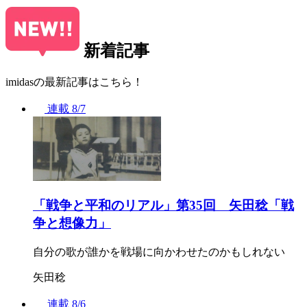
新着記事
imidasの最新記事はこちら！
連載
8/7
「戦争と平和のリアル」第35回 矢田稔「戦
争と想像力」
自分の歌が誰かを戦場に向かわせたのかもしれない
矢田稔
連載
8/6