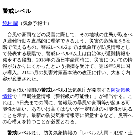
警戒レベル
饒村 曜
（気象予報士）
台風や豪雨などの災害に際して、その地域の住民が取るべ
き避難行動を直感的に理解できるよう、災害の危険度を5段
階で伝えるもの。警戒レベル2までは気象庁が防災情報とし
て発表する段階で、警戒レベル3以上は自治体が避難情報を
発令する段階。2018年の西日本豪雨時に、災害についての情
報が分かりにくかったという指摘を受けて、翌19年5月に国
が導入。21年5月の災害対策基本法の改正に伴い、大きく内
容が変更された。
最も低い段階の
警戒レベル1
は気象庁が発表する
防災気象
情報
で「早期注意情報（警報級の可能性）」が相当する。こ
れは、5日先までの間に、警報級の暴風や豪雨等が起きる可
能性が高い、あるいは高くはないが一定程度の可能性がある
ことを示す。最新の防災気象情報等に留意するなど、災害へ
の心構えを持つことが必要となる。
警戒レベル2
は、防災気象情報の「レベル2大雨・氾濫・土