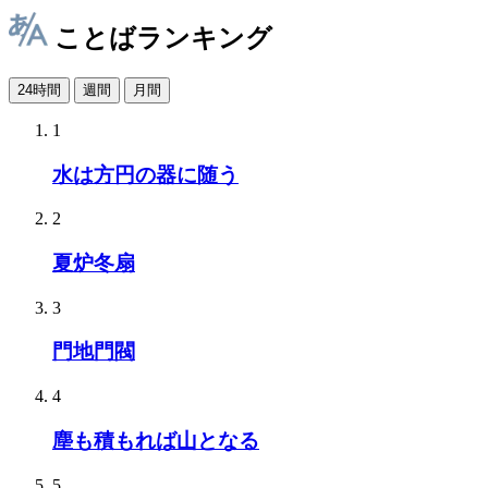
ことばランキング
24時間
週間
月間
1
水は方円の器に随う
2
夏炉冬扇
3
門地門閥
4
塵も積もれば山となる
5