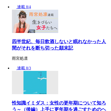
連載
8/4
四半世紀、毎日飲酒しないと眠れなかった人
間がそれを断ち切った顛末記
雨宮処凛
連載
8/3
性知識イミダス：女性の更年期について知ろ
う～（後編）上手に更年期を過ごすためのヘ