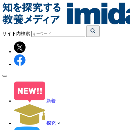
サイト内検索
新着
探究