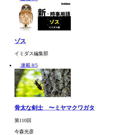
ゾス
イミダス編集部
連載
8/5
骨太な剣士 〜ミヤマクワガタ
第110回
今森光彦