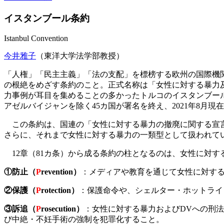
イスタンブール条約
Istanbul Convention
今井雅子
（東洋大学法学部教授）
「人権」「民主主義」「法の支配」を標榜する欧州の国際機関・欧州
の根絶をめざす条約のこと。正式名称は「女性に対する暴力及びDV防止条約」（Conven
力事例が耳目を集めることの多かったトルコのイスタンブール
アゼルバイジャンを除く45カ国が署名を終え、2021年8月現
この条約は、国連の「女性に対する暴力の撤廃に関する宣言」
さらに、それまで女性に対する暴力の一類型として扱われて
12章（81カ条）から成る条約の柱となるのは、女性に対する
①防止（
P
revention）
：メディアや教育を通じて女性に対す
②保護（
P
rotection）
：保護命令や、シェルター・ホットライ
③訴追（
P
rosecution）
：女性に対する暴力およびDVへの刑
び中絶・不妊手術の強制を犯罪化すること。