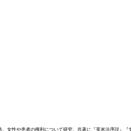
法。女性や患者の権利について研究。共著に『英米法序説』『