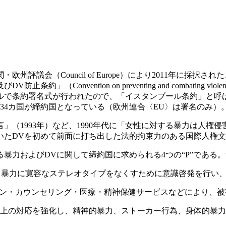
評議会（Council of Europe）により2011年に採
tion on preventing and combating violence ag
で条約署名式が行われたので、「イスタンブール条約」と呼ばれ
在34カ国が締約国となっている（欧州連合〈EU〉は署名のみ）
（1993年）など、1990年代に「女性に対する暴力は人権
いたDVを初めて前面に打ち出した法的拘束力のある国際人権
暴力およびDVに関して締約国に求められる4つの“P”である
る暴力に寛容なステレオタイプをなくすために意識啓発を行い
ン・カウンセリング・医療・精神保健サービスなどにより、被
法上の対応を強化し、精神的暴力、ストーカー行為、身体的暴