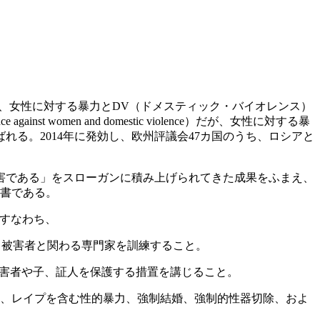
択された、女性に対する暴力とDV（ドメスティック・バイオレンス）
ainst women and domestic violence）だが、女性に対する暴
る。2014年に発効し、欧州評議会47カ国のうち、ロシアと
。
侵害である」をスローガンに積み上げられてきた成果をふまえ、
文書である。
。すなわち、
、被害者と関わる専門家を訓練すること。
害者や子、証人を保護する措置を講じること。
力、レイプを含む性的暴力、強制結婚、強制的性器切除、およ