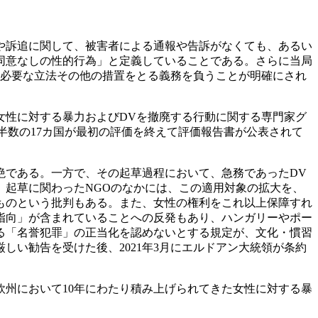
や訴追に関して、被害者による通報や告訴がなくても、あるい
同意なしの性的行為」と定義していることである。さらに当局
に必要な立法その他の措置をとる義務を負うことが明確にされ
性に対する暴力およびDVを撤廃する行動に関する専門家グ
半数の17カ国が最初の評価を終えて評価報告書が公表されて
である。一方で、その起草過程において、急務であったDV
起草に関わったNGOのなかには、この適用対象の拡大を、
ものという批判もある。また、女性の権利をこれ以上保障すれ
指向」が含まれていることへの反発もあり、ハンガリーやポー
る「名誉犯罪」の正当化を認めないとする規定が、文化・慣習
しい勧告を受けた後、2021年3月にエルドアン大統領が条約
州において10年にわたり積み上げられてきた女性に対する暴