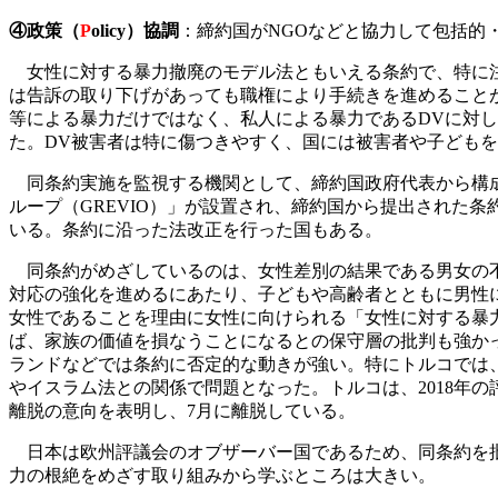
④政策（
P
olicy）協調
：締約国がNGOなどと協力して包括的
女性に対する暴力撤廃のモデル法ともいえる条約で、特に注
は告訴の取り下げがあっても職権により手続きを進めること
等による暴力だけではなく、私人による暴力であるDVに対
た。DV被害者は特に傷つきやすく、国には被害者や子ども
同条約実施を監視する機関として、締約国政府代表から構成
ループ（GREVIO）」が設置され、締約国から提出された
いる。条約に沿った法改正を行った国もある。
同条約がめざしているのは、女性差別の結果である男女の不
対応の強化を進めるにあたり、子どもや高齢者とともに男性
女性であることを理由に女性に向けられる「女性に対する暴
ば、家族の価値を損なうことになるとの保守層の批判も強か
ランドなどでは条約に否定的な動きが強い。特にトルコでは
やイスラム法との関係で問題となった。トルコは、2018年の
離脱の意向を表明し、7月に離脱している。
日本は欧州評議会のオブザーバー国であるため、同条約を批
力の根絶をめざす取り組みから学ぶところは大きい。