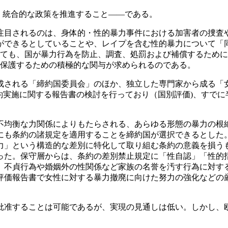
・統合的な政策を推進すること――である。
目されるのは、身体的・性的暴力事件における加害者の捜査
ができるとしていることや、レイプを含む性的暴力について「
しても、国が暴力行為を防止、調査、処罰および補償するため
を保護するための積極的な関与が求められるのである。
される「締約国委員会」のほか、独立した専門家から成る「女
条約実施に関する報告書の検討を行っており（国別評価)、すでに
均衡な力関係によりもたらされる、あらゆる形態の暴力の根絶
にも条約の諸規定を適用することを締約国が選択できるとした。
力」という構造的な差別に特化して取り組む条約の意義を損う
った。保守層からは、条約の差別禁止規定に「性自認」「性的
、不貞行為や婚姻外の性関係など家族の名誉を汚す行為に対す
評価報告書で女性に対する暴力撤廃に向けた努力の強化などの厳
准することは可能であるが、実現の見通しは低い。しかし、欧