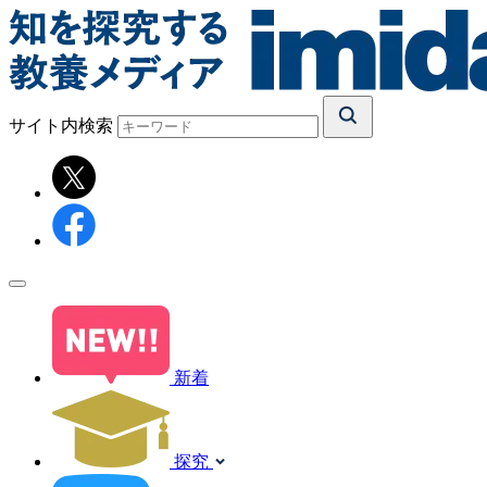
サイト内検索
新着
探究