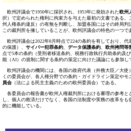
欧州評議会で1950年に採択され、1953年に発効された
欧州
択）で定められた権利に拘束力を与えた最初の文書である。こ
州人権条約違反）の有無を判断し、加盟各国にはその終局判
この裁判所を擁していることが、欧州評議会の特色の一つで
欧州評議会は2022年8月時点で224の条約を有しており、
の保護）、
サイバー犯罪条約
、
データ保護条約
、
欧州拷問等
点で5本の条約（受刑者移送条約、税務行政執行共助条約及
能（AI）の規制に関する条約の策定に向けた議論にも参加し
欧州評議会の機関には、各国の政府代表（外務大臣／大使
くの委員会が、各人権分野での条約・ガイドライン策定やモ
員会
（法による民主主義のための欧州委員会）である。
各委員会の報告書が欧州人権裁判所における審理の参考とさ
し、個人の救済だけでなく、各国の法制度や実務の改革をも
的に機能している。