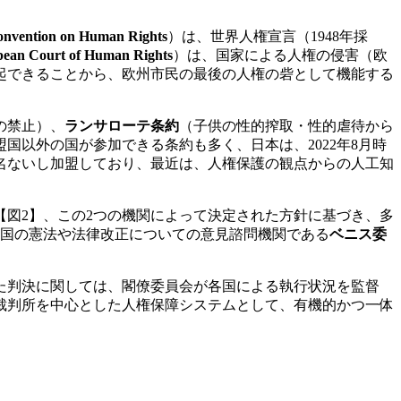
nvention on Human Rights
）は、世界人権宣言（1948年採
ean Court of Human Rights
）は、国家による人権の侵害（欧
起できることから、欧州市民の最後の人権の砦として機能する
の禁止）、
ランサローテ条約
（子供の性的搾取・性的虐待から
国以外の国が参加できる条約も多く、日本は、2022年8月時
名ないし加盟しており、最近は、人権保護の観点からの人工知
【図2】、この2つの機関によって決定された方針に基づき、多
各国の憲法や法律改正についての意見諮問機関である
ベニス委
た判決に関しては、閣僚委員会が各国による執行状況を監督
裁判所を中心とした人権保障システムとして、有機的かつ一体