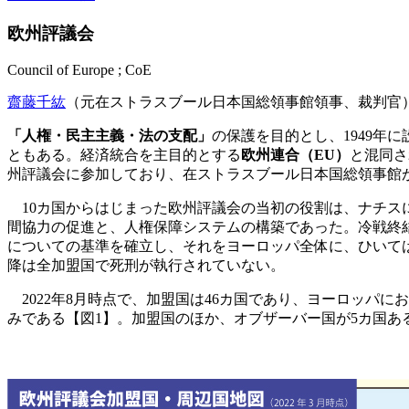
欧州評議会
Council of Europe ; CoE
齋藤千紘
（元在ストラスブール日本国総領事館領事、裁判官
「人権・民主主義・法の支配」
の保護を目的とし、1949年に
ともある。経済統合を主目的とする
欧州連合（EU）
と混同さ
州評議会に参加しており、在ストラスブール日本国総領事館
10カ国からはじまった欧州評議会の当初の役割は、ナチス
間協力の促進と、人権保障システムの構築であった。冷戦終
についての基準を確立し、それをヨーロッパ全体に、ひいては
降は全加盟国で死刑が執行されていない。
2022年8月時点で、加盟国は46カ国であり、ヨーロッパに
みである【図1】。加盟国のほか、オブザーバー国が5カ国あ