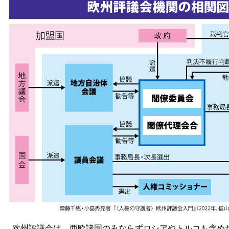
欧州評議会は、西欧諸国のみならずロシアやトルコも含めた