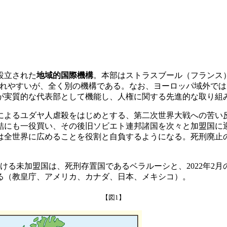
）
設立された
地域的国際機構
。本部はストラスブール（フランス
れやすいが、全く別の機構である。なお、ヨーロッパ域外ではあ
が実質的な代表部として機能し、人権に関する先進的な取り組
によるユダヤ人虐殺をはじめとする、第二次世界大戦への苦い
結にも一役買い、その後旧ソビエト連邦諸国を次々と加盟国に
全世界に広めることを役割と自負するようになる。死刑廃止の
おける未加盟国は、死刑存置国であるベラルーシと、2022年2
る（教皇庁、アメリカ、カナダ、日本、メキシコ）。
【図1】