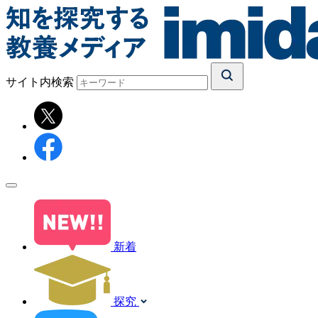
サイト内検索
新着
探究