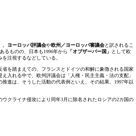
）。
ヨーロッパ評議会
や
欧州／ヨーロッパ審議会
と訳されるこ
るものの、日本も1996年から
「オブザーバー国」
として欧
みを注視するなどしている。
反省を踏まえての、フランスとドイツの和解に象徴される国家
迎え入れる中で、欧州評議会は「人権・民主主義・法の支配」
推進は、そうした活動の代表例といえ、その結果、1997年以
月のウクライナ侵攻により同年3月に除名されたロシアの2カ国の