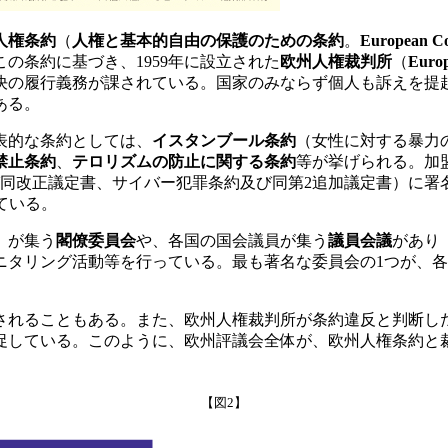
人権条約
（
人権と基本的自由の保護のための条約
。
European Co
の条約に基づき、1959年に設立された
欧州人権裁判所
（
Europ
決の履行義務が課されている。国家のみならず個人も訴えを提
ある。
代表的な条約としては、
イスタンブール条約
（女性に対する暴力
禁止条約
、
テロリズムの防止に関する条約
等が挙げられる。加盟
び同改正議定書、サイバー犯罪条約及び同第2追加議定書）に署
ている。
）が集う
閣僚委員会
や、各国の国会議員が集う
議員会議
があり
ニタリング活動等を行っている。最も著名な委員会の1つが、
れることもある。また、欧州人権裁判所が条約違反と判断し
促している。このように、欧州評議会全体が、欧州人権条約と
【図2】