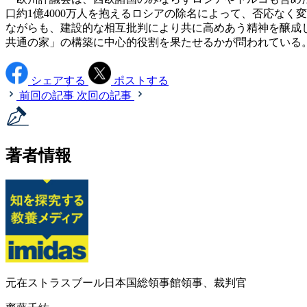
口約1億4000万人を抱えるロシアの除名によって、否応なく
ながらも、建設的な相互批判により共に高めあう精神を醸成
共通の家」の構築に中心的役割を果たせるかが問われている
シェアする
ポストする
前回の記事
次回の記事
著者情報
元在ストラスブール日本国総領事館領事、裁判官