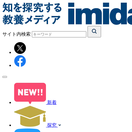
サイト内検索
新着
探究