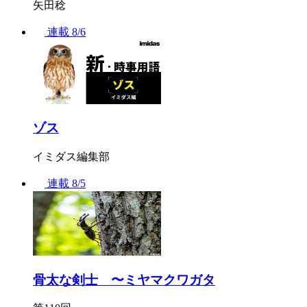
矢田稔
連載
8/6
ゾス
イミダス編集部
連載
8/5
骨太な剣士 〜ミヤマクワガタ