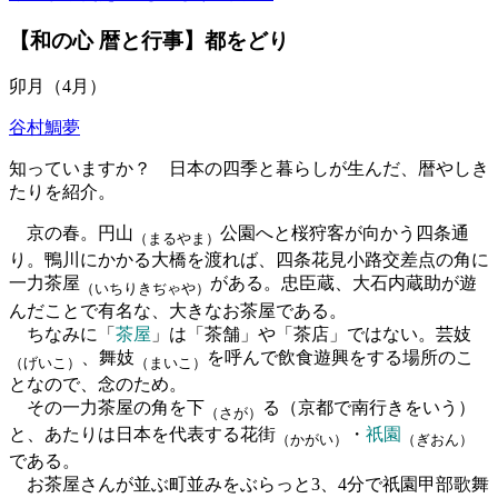
【和の心 暦と行事】都をどり
卯月（4月）
谷村鯛夢
知っていますか？ 日本の四季と暮らしが生んだ、暦やしき
たりを紹介。
京の春。円山
公園へと桜狩客が向かう四条通
（まるやま）
り。鴨川にかかる大橋を渡れば、四条花見小路交差点の角に
一力茶屋
がある。忠臣蔵、大石内蔵助が遊
（いちりきぢゃや）
んだことで有名な、大きなお茶屋である。
ちなみに「
茶屋
」は「茶舗」や「茶店」ではない。芸妓
、舞妓
を呼んで飲食遊興をする場所のこ
（げいこ）
（まいこ）
となので、念のため。
その一力茶屋の角を下
る（京都で南行きをいう）
（さが）
と、あたりは日本を代表する花街
・
祇園
（かがい）
（ぎおん）
である。
お茶屋さんが並ぶ町並みをぶらっと3、4分で祇園甲部歌舞