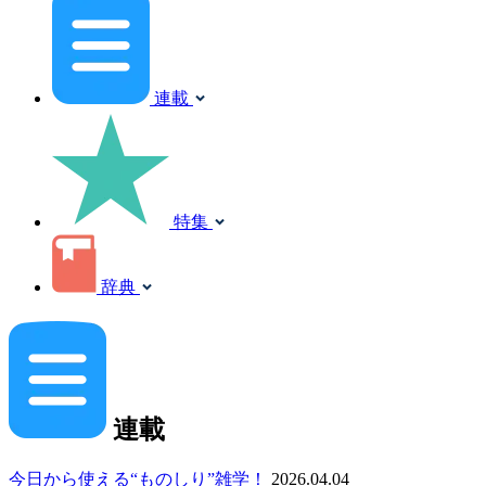
連載
特集
辞典
連載
今日から使える“ものしり”雑学！
2026.04.04