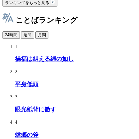
ランキングをもっと見る
ことばランキング
24時間
週間
月間
1
禍福は糾える縄の如し
2
平身低頭
3
眼光紙背に徹す
4
蟷螂の斧