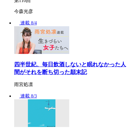
第110回
今森光彦
連載
8/4
四半世紀、毎日飲酒しないと眠れなかった人
間がそれを断ち切った顛末記
雨宮処凛
連載
8/3