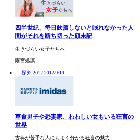
四半世紀、毎日飲酒しないと眠れなかった人
間がそれを断ち切った顛末記
生きづらい女子たちへ
雨宮処凛
探究
2012
2012/
9/19
草食男子や恐妻家、わわしい女もいる狂言の
世界
古典が苦手な人にもよく分かる狂言の魅力