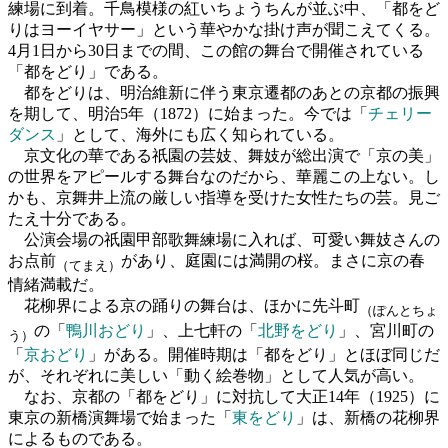
練場に到着。千鳥模様の紅いちょうちんが並ぶ中、「都をど
りはヨーイヤサー」という華やかな掛け声が聞こえてくる。
4月1日から30日までの間、この館の舞台で開催されている
「都をどり」である。
都をどりは、明治維新に伴う東京遷都のあとの京都の振興
を期して、明治5年（1872）に始まった。今では「
チェリー
ダンス
」として、海外にも広く知られている。
京文化の華である祇園の芸妓、舞妓が総出演で「京の美」
の世界をアピールする舞台なのだから、華麗この上ない。し
かも、京舞井上流の厳しい指導を受けた女性たちの芸。見ご
たえ十分である。
公演会場の祇園甲部歌舞練場に入れば、可愛い舞妓さんの
お点前
があり、庭園には満開の桜。まさに京の春
（てまえ）
情緒満載だ。
花柳界による京の踊りの舞台は、ほかに先斗町
（ぽんとちょ
の「
鴨川おどり
」、上七軒の「
北野をどり
」、宮川町の
う）
「
京おどり
」がある。開催時期は「都をどり」とほぼ同じだ
が、それぞれに美しい「動く絵巻物」として人気が高い。
なお、京都の「都をどり」に対抗して大正14年（1925）に
東京の新橋演舞場で始まった「
東をどり
」は、新橋の花柳界
によるものである。