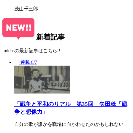
茂山千三郎
新着記事
imidasの最新記事はこちら！
連載
8/7
「戦争と平和のリアル」第35回 矢田稔「戦
争と想像力」
自分の歌が誰かを戦場に向かわせたのかもしれない