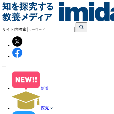
サイト内検索
新着
探究