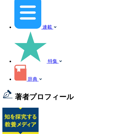
連載
特集
辞典
著者プロフィール