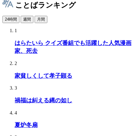
ことばランキング
24時間
週間
月間
1
はらたいら クイズ番組でも活躍した人気漫画
家、死去
2
家貧しくして孝子顕る
3
禍福は糾える縄の如し
4
夏炉冬扇