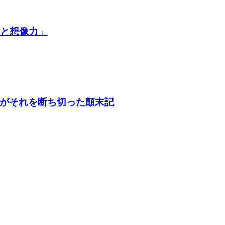
争と想像力」
がそれを断ち切った顛末記