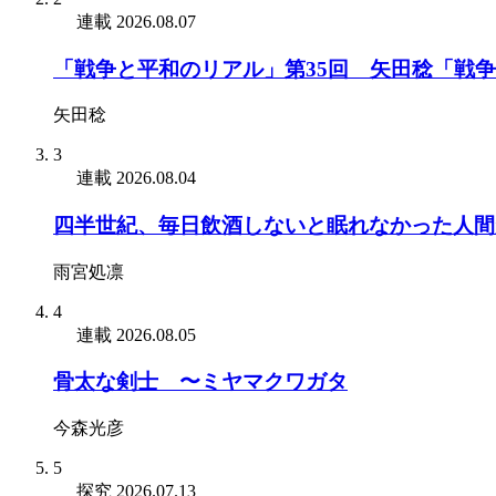
連載
2026.08.07
「戦争と平和のリアル」第35回 矢田稔「戦
矢田稔
3
連載
2026.08.04
四半世紀、毎日飲酒しないと眠れなかった人間
雨宮処凛
4
連載
2026.08.05
骨太な剣士 〜ミヤマクワガタ
今森光彦
5
探究
2026.07.13