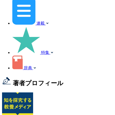
連載
特集
辞典
著者プロフィール