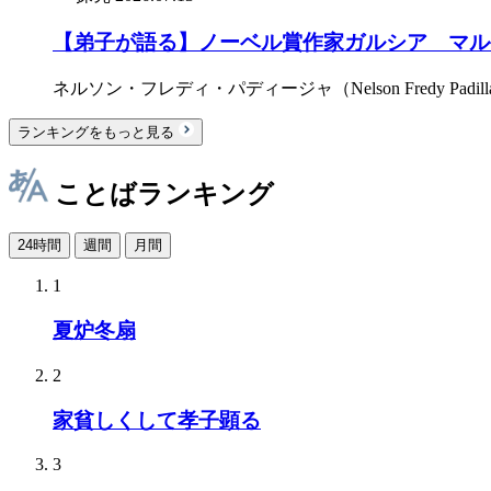
【弟子が語る】ノーベル賞作家ガルシア゠マル
ネルソン・フレディ・パディージャ（Nelson Fredy Padill
ランキングをもっと見る
ことばランキング
24時間
週間
月間
1
夏炉冬扇
2
家貧しくして孝子顕る
3