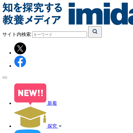
サイト内検索
新着
探究