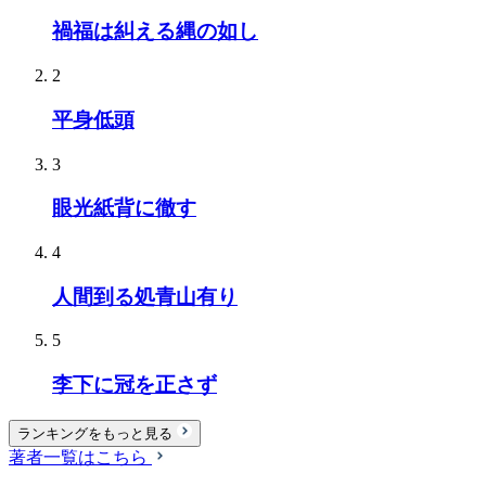
禍福は糾える縄の如し
2
平身低頭
3
眼光紙背に徹す
4
人間到る処青山有り
5
李下に冠を正さず
ランキングをもっと見る
著者一覧はこちら