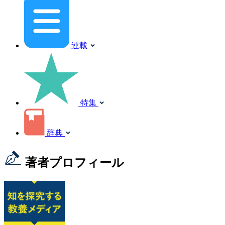
連載
特集
辞典
著者プロフィール