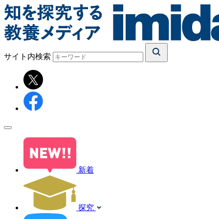
サイト内検索
新着
探究