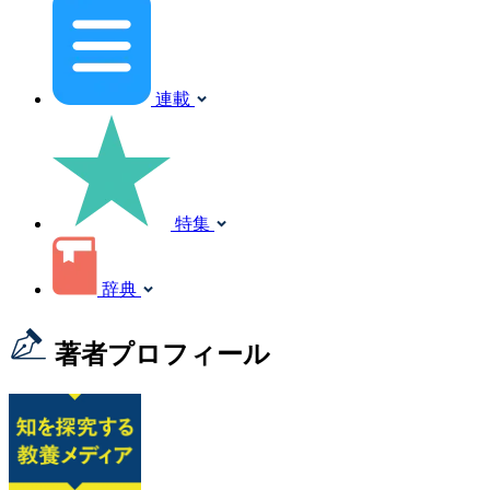
連載
特集
辞典
著者プロフィール