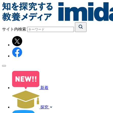
サイト内検索
新着
探究