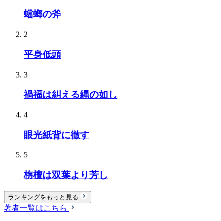
蟷螂の斧
2
平身低頭
3
禍福は糾える縄の如し
4
眼光紙背に徹す
5
栴檀は双葉より芳し
ランキングをもっと見る
著者一覧はこちら